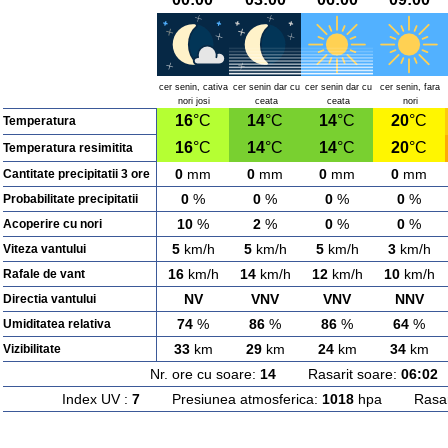
cer senin, cativa
cer senin dar cu
cer senin dar cu
cer senin, fara
nori josi
ceata
ceata
nori
16
°C
14
°C
14
°C
20
°C
Temperatura
16
°C
14
°C
14
°C
20
°C
Temperatura resimitita
0
mm
0
mm
0
mm
0
mm
Cantitate precipitatii 3 ore
0
%
0
%
0
%
0
%
Probabilitate precipitatii
10
%
2
%
0
%
0
%
Acoperire cu nori
5
km/h
5
km/h
5
km/h
3
km/h
Viteza vantului
16
km/h
14
km/h
12
km/h
10
km/h
Rafale de vant
NV
VNV
VNV
NNV
Directia vantului
74
%
86
%
86
%
64
%
Umiditatea relativa
33
km
29
km
24
km
34
km
Vizibilitate
Nr. ore cu soare:
14
Rasarit soare:
06:02
A
Index UV :
7
Presiunea atmosferica:
1018
hpa Rasarit