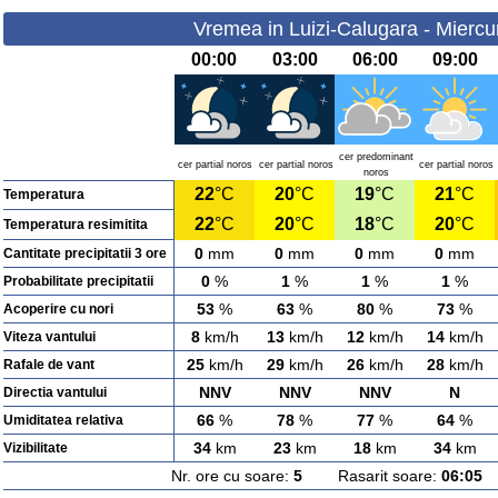
Vremea in Luizi-Calugara - Miercu
00:00
03:00
06:00
09:00
cer predominant
cer partial noros
cer partial noros
cer partial noros
noros
22
°C
20
°C
19
°C
21
°C
Temperatura
22
°C
20
°C
18
°C
20
°C
Temperatura resimitita
0
mm
0
mm
0
mm
0
mm
Cantitate precipitatii 3 ore
0
%
1
%
1
%
1
%
Probabilitate precipitatii
53
%
63
%
80
%
73
%
Acoperire cu nori
8
km/h
13
km/h
12
km/h
14
km/h
Viteza vantului
25
km/h
29
km/h
26
km/h
28
km/h
Rafale de vant
NNV
NNV
NNV
N
Directia vantului
66
%
78
%
77
%
64
%
Umiditatea relativa
34
km
23
km
18
km
34
km
Vizibilitate
Nr. ore cu soare:
5
Rasarit soare:
06:05
A