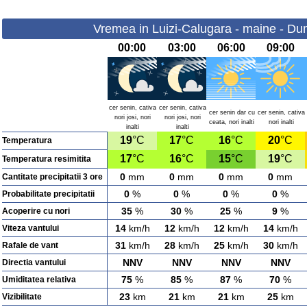
Vremea in Luizi-Calugara - maine - Du
00:00
03:00
06:00
09:00
cer senin, cativa
cer senin, cativa
cer senin dar cu
cer senin, cativa
nori josi, nori
nori josi, nori
ceata, nori inalti
nori inalti
inalti
inalti
19
°C
17
°C
16
°C
20
°C
Temperatura
17
°C
16
°C
15
°C
19
°C
Temperatura resimitita
0
mm
0
mm
0
mm
0
mm
Cantitate precipitatii 3 ore
0
%
0
%
0
%
0
%
Probabilitate precipitatii
35
%
30
%
25
%
9
%
Acoperire cu nori
14
km/h
12
km/h
12
km/h
14
km/h
Viteza vantului
31
km/h
28
km/h
25
km/h
30
km/h
Rafale de vant
NNV
NNV
NNV
NNV
Directia vantului
75
%
85
%
87
%
70
%
Umiditatea relativa
23
km
21
km
21
km
25
km
Vizibilitate