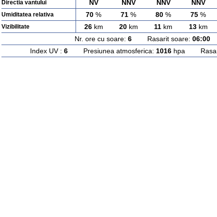
NV
NNV
NNV
NNV
Directia vantului
70
%
71
%
80
%
75
%
Umiditatea relativa
26
km
20
km
11
km
13
km
Vizibilitate
Nr. ore cu soare:
6
Rasarit soare:
06:00
A
Index UV :
6
Presiunea atmosferica:
1016
hpa Rasarit