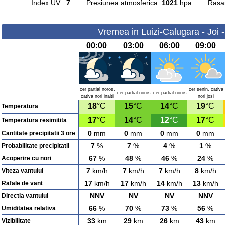
Index UV :
7
Presiunea atmosferica:
1021
hpa Rasarit
Vremea in Luizi-Calugara - Joi 
00:00
03:00
06:00
09:00
cer partial noros,
cer senin, cativa
cer partial noros
cer partial noros
cativa nori inalti
nori josi
18
°C
15
°C
14
°C
19
°C
Temperatura
17
°C
14
°C
12
°C
17
°C
Temperatura resimitita
0
mm
0
mm
0
mm
0
mm
Cantitate precipitatii 3 ore
7
%
7
%
4
%
1
%
Probabilitate precipitatii
67
%
48
%
46
%
24
%
Acoperire cu nori
7
km/h
7
km/h
7
km/h
8
km/h
Viteza vantului
17
km/h
17
km/h
14
km/h
13
km/h
Rafale de vant
NNV
NV
NV
NNV
Directia vantului
66
%
70
%
73
%
56
%
Umiditatea relativa
33
km
29
km
26
km
43
km
Vizibilitate