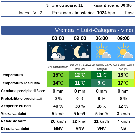
Nr. ore cu soare:
11
Rasarit soare:
06:06
A
Index UV :
7
Presiunea atmosferica:
1024
hpa Rasarit
Vremea in Luizi-Calugara - Viner
00:00
03:00
06:00
09:00
cer senin, cativa
cer senin, cativa
cer senin, cativa
cer partial noros
nori josi
nori josi
nori josi
15
°C
12
°C
11
°C
18
°C
Temperatura
14
°C
11
°C
9
°C
17
°C
Temperatura resimitita
0
mm
0
mm
0
mm
0
mm
Cantitate precipitatii 3 ore
0
%
0
%
0
%
0
%
Probabilitate precipitatii
40
%
38
%
18
%
12
%
Acoperire cu nori
5
km/h
5
km/h
5
km/h
3
km/h
Viteza vantului
20
km/h
12
km/h
11
km/h
7
km/h
Rafale de vant
NNV
VNV
VNV
NV
Directia vantului