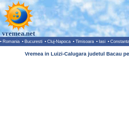
vremea.net
•
Romania
•
Bucuresti
•
Cluj-Napoca
•
Timisoara
•
Iasi
•
Constant
Vremea in Luizi-Calugara judetul Bacau pe