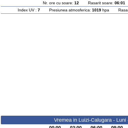
Nr. ore cu soare:
12
Rasarit soare:
06:01
A
Index UV :
7
Presiunea atmosferica:
1019
hpa Rasarit
Vremea in Luizi-Calugara - Luni
00:00
03:00
06:00
09:00