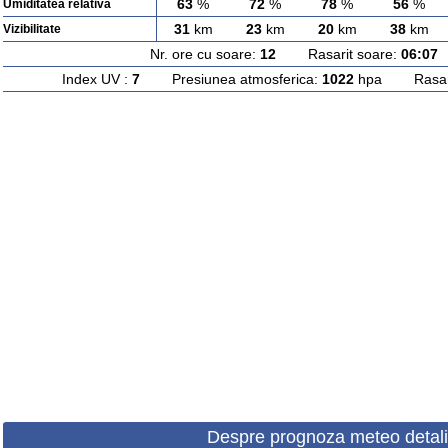
63
%
72
%
78
%
56
%
Umiditatea relativa
31
km
23
km
20
km
38
km
Vizibilitate
Nr. ore cu soare:
12
Rasarit soare:
06:07
A
Index UV :
7
Presiunea atmosferica:
1022
hpa Rasarit
Despre prognoza meteo detali