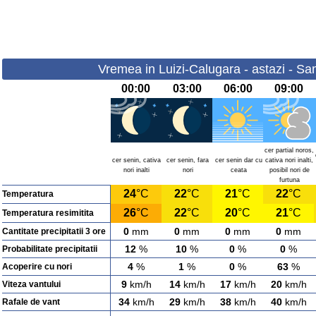
Vremea in Luizi-Calugara - astazi - S
00:00
03:00
06:00
09:00
cer partial noros,
cer senin, cativa
cer senin, fara
cer senin dar cu
cativa nori inalti,
nori inalti
nori
ceata
posibil nori de
furtuna
24
°C
22
°C
21
°C
22
°C
Temperatura
26
°C
22
°C
20
°C
21
°C
Temperatura resimitita
0
mm
0
mm
0
mm
0
mm
Cantitate precipitatii 3 ore
12
%
10
%
0
%
0
%
Probabilitate precipitatii
4
%
1
%
0
%
63
%
Acoperire cu nori
9
km/h
14
km/h
17
km/h
20
km/h
Viteza vantului
34
km/h
29
km/h
38
km/h
40
km/h
Rafale de vant