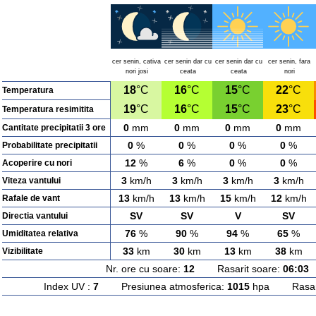
cer senin, cativa
cer senin dar cu
cer senin dar cu
cer senin, fara
nori josi
ceata
ceata
nori
18
°C
16
°C
15
°C
22
°C
Temperatura
19
°C
16
°C
15
°C
23
°C
Temperatura resimitita
0
mm
0
mm
0
mm
0
mm
Cantitate precipitatii 3 ore
0
%
0
%
0
%
0
%
Probabilitate precipitatii
12
%
6
%
0
%
0
%
Acoperire cu nori
3
km/h
3
km/h
3
km/h
3
km/h
Viteza vantului
13
km/h
13
km/h
15
km/h
12
km/h
Rafale de vant
SV
SV
V
SV
Directia vantului
76
%
90
%
94
%
65
%
Umiditatea relativa
33
km
30
km
13
km
38
km
Vizibilitate
Nr. ore cu soare:
12
Rasarit soare:
06:03
A
Index UV :
7
Presiunea atmosferica:
1015
hpa Rasarit