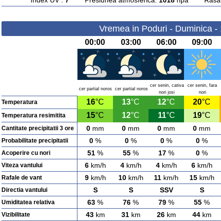
Index UV :
7
Presiunea atmosferica:
1018
hpa Rasarit
Vremea in Poduri - Duminica -
00:00
03:00
06:00
09:00
cer senin, cativa
cer senin, fara
cer partial noros
cer partial noros
nori josi
nori
16
°C
13
°C
12
°C
20
°C
Temperatura
15
°C
12
°C
11
°C
19
°C
Temperatura resimitita
0
mm
0
mm
0
mm
0
mm
Cantitate precipitatii 3 ore
0
%
0
%
0
%
0
%
Probabilitate precipitatii
51
%
55
%
17
%
0
%
Acoperire cu nori
6
km/h
4
km/h
4
km/h
6
km/h
Viteza vantului
9
km/h
10
km/h
11
km/h
15
km/h
Rafale de vant
S
S
SSV
S
Directia vantului
63
%
76
%
79
%
55
%
Umiditatea relativa
43
km
31
km
26
km
44
km
Vizibilitate