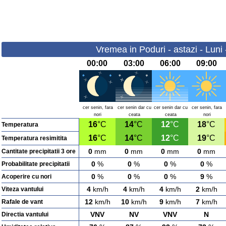
Vremea in Poduri - astazi - Luni
00:00
03:00
06:00
09:00
cer senin, fara
cer senin dar cu
cer senin dar cu
cer senin, fara
nori
ceata
ceata
nori
16
°C
14
°C
12
°C
18
°C
Temperatura
16
°C
14
°C
12
°C
19
°C
Temperatura resimitita
0
mm
0
mm
0
mm
0
mm
Cantitate precipitatii 3 ore
0
%
0
%
0
%
0
%
Probabilitate precipitatii
0
%
0
%
0
%
9
%
Acoperire cu nori
4
km/h
4
km/h
4
km/h
2
km/h
Viteza vantului
12
km/h
10
km/h
9
km/h
7
km/h
Rafale de vant
VNV
NV
VNV
N
Directia vantului