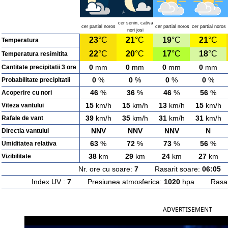
cer senin, cativa
cer partial noros
cer partial noros
cer partial noros
nori josi
23
°C
21
°C
19
°C
21
°C
Temperatura
22
°C
20
°C
17
°C
18
°C
Temperatura resimitita
0
mm
0
mm
0
mm
0
mm
Cantitate precipitatii 3 ore
0
%
0
%
0
%
0
%
Probabilitate precipitatii
46
%
36
%
46
%
56
%
Acoperire cu nori
15
km/h
15
km/h
13
km/h
15
km/h
Viteza vantului
39
km/h
35
km/h
31
km/h
31
km/h
Rafale de vant
NNV
NNV
NNV
N
Directia vantului
63
%
72
%
73
%
56
%
Umiditatea relativa
38
km
29
km
24
km
27
km
Vizibilitate
Nr. ore cu soare:
7
Rasarit soare:
06:05
A
Index UV :
7
Presiunea atmosferica:
1020
hpa Rasarit
ADVERTISEMENT