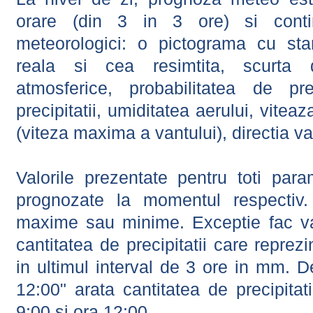
orare (din 3 in 3 ore) si contin
meteorologici: o pictograma cu sta
reala si cea resimtita, scurta d
atmosferice, probabilitatea de prec
precipitatii, umiditatea aerului, viteaz
(viteza maxima a vantului), directia va
Valorile prezentate pentru toti param
prognozate la momentul respectiv.
maxime sau minime. Exceptie fac val
cantitatea de precipitatii care reprez
in ultimul interval de 3 ore in mm.
12:00" arata cantitatea de precipitat
9:00 si ora 12:00.