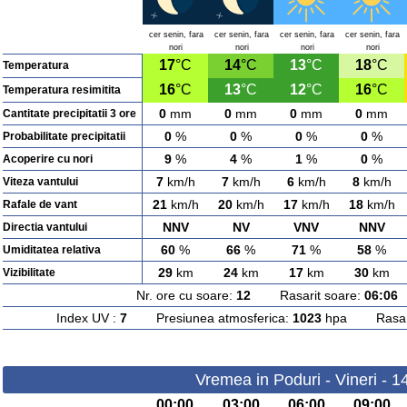
cer senin, fara
cer senin, fara
cer senin, fara
cer senin, fara
nori
nori
nori
nori
17
°C
14
°C
13
°C
18
°C
Temperatura
16
°C
13
°C
12
°C
16
°C
Temperatura resimitita
0
mm
0
mm
0
mm
0
mm
Cantitate precipitatii 3 ore
0
%
0
%
0
%
0
%
Probabilitate precipitatii
9
%
4
%
1
%
0
%
Acoperire cu nori
7
km/h
7
km/h
6
km/h
8
km/h
Viteza vantului
21
km/h
20
km/h
17
km/h
18
km/h
Rafale de vant
NNV
NV
VNV
NNV
Directia vantului
60
%
66
%
71
%
58
%
Umiditatea relativa
29
km
24
km
17
km
30
km
Vizibilitate
Nr. ore cu soare:
12
Rasarit soare:
06:06
A
Index UV :
7
Presiunea atmosferica:
1023
hpa Rasarit
Vremea in Poduri - Vineri - 
00:00
03:00
06:00
09:00