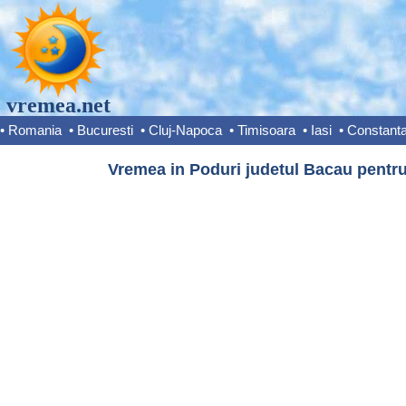
vremea.net
•
Romania
•
Bucuresti
•
Cluj-Napoca
•
Timisoara
•
Iasi
•
Constant
Vremea in Poduri judetul Bacau pentru