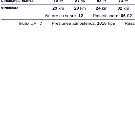
76
%
87
%
92
%
73
%
Umiditatea relativa
29
km
29
km
24
km
32
km
Vizibilitate
Nr. ore cu soare:
12
Rasarit soare:
06:02
A
Index UV :
7
Presiunea atmosferica:
1018
hpa Rasarit