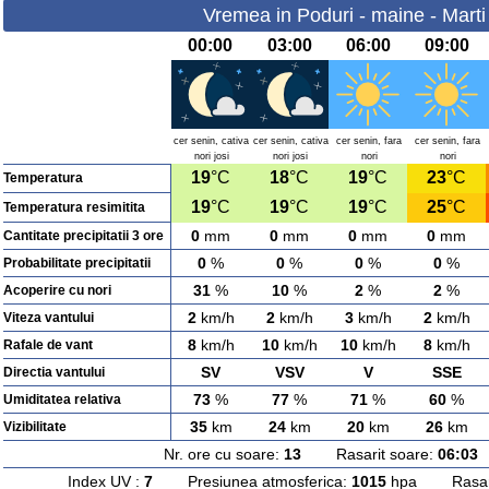
Vremea in Poduri - maine - Marti
00:00
03:00
06:00
09:00
cer senin, cativa
cer senin, cativa
cer senin, fara
cer senin, fara
nori josi
nori josi
nori
nori
19
°C
18
°C
19
°C
23
°C
Temperatura
19
°C
19
°C
19
°C
25
°C
Temperatura resimitita
0
mm
0
mm
0
mm
0
mm
Cantitate precipitatii 3 ore
0
%
0
%
0
%
0
%
Probabilitate precipitatii
31
%
10
%
2
%
2
%
Acoperire cu nori
2
km/h
2
km/h
3
km/h
2
km/h
Viteza vantului
8
km/h
10
km/h
10
km/h
8
km/h
Rafale de vant
SV
VSV
V
SSE
Directia vantului
73
%
77
%
71
%
60
%
Umiditatea relativa
35
km
24
km
20
km
26
km
Vizibilitate
Nr. ore cu soare:
13
Rasarit soare:
06:03
A
Index UV :
7
Presiunea atmosferica:
1015
hpa Rasarit