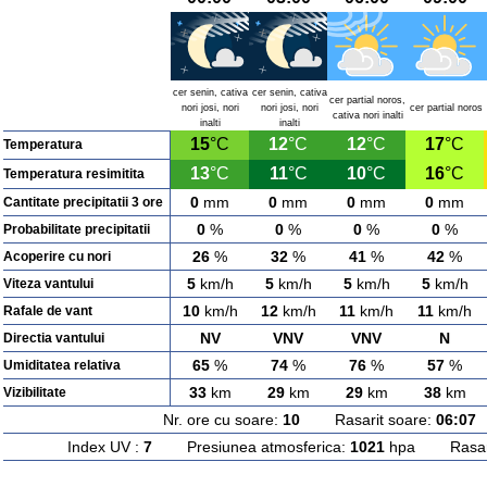
cer senin, cativa
cer senin, cativa
cer partial noros,
nori josi, nori
nori josi, nori
cer partial noros
cativa nori inalti
inalti
inalti
15
°C
12
°C
12
°C
17
°C
Temperatura
13
°C
11
°C
10
°C
16
°C
Temperatura resimitita
0
mm
0
mm
0
mm
0
mm
Cantitate precipitatii 3 ore
0
%
0
%
0
%
0
%
Probabilitate precipitatii
26
%
32
%
41
%
42
%
Acoperire cu nori
5
km/h
5
km/h
5
km/h
5
km/h
Viteza vantului
10
km/h
12
km/h
11
km/h
11
km/h
Rafale de vant
NV
VNV
VNV
N
Directia vantului
65
%
74
%
76
%
57
%
Umiditatea relativa
33
km
29
km
29
km
38
km
Vizibilitate
Nr. ore cu soare:
10
Rasarit soare:
06:07
A
Index UV :
7
Presiunea atmosferica:
1021
hpa Rasarit