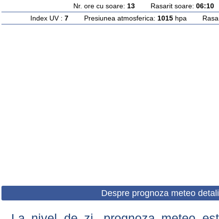
Nr. ore cu soare:
13
Rasarit soare:
06:10
A
Index UV :
7
Presiunea atmosferica:
1015
hpa Rasarit
Despre prognoza meteo detali
La nivel de zi, prognoza meteo este