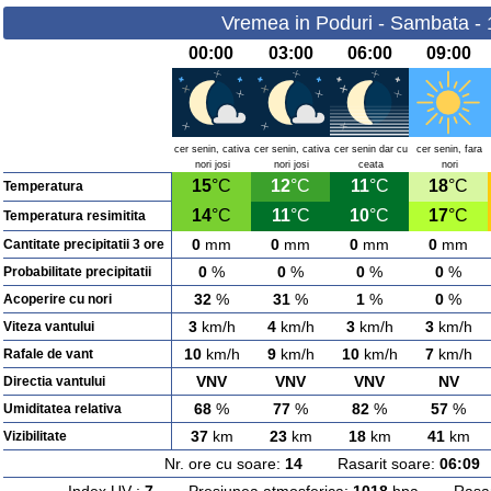
Vremea in Poduri - Sambata -
00:00
03:00
06:00
09:00
cer senin, cativa
cer senin, cativa
cer senin dar cu
cer senin, fara
nori josi
nori josi
ceata
nori
15
°C
12
°C
11
°C
18
°C
Temperatura
14
°C
11
°C
10
°C
17
°C
Temperatura resimitita
0
mm
0
mm
0
mm
0
mm
Cantitate precipitatii 3 ore
0
%
0
%
0
%
0
%
Probabilitate precipitatii
32
%
31
%
1
%
0
%
Acoperire cu nori
3
km/h
4
km/h
3
km/h
3
km/h
Viteza vantului
10
km/h
9
km/h
10
km/h
7
km/h
Rafale de vant
VNV
VNV
VNV
NV
Directia vantului
68
%
77
%
82
%
57
%
Umiditatea relativa
37
km
23
km
18
km
41
km
Vizibilitate
Nr. ore cu soare:
14
Rasarit soare:
06:09
A