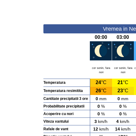
Vremea in Neg
00:00
03:00
cer senin, fara
cer senin, fara
c
nori
nori
24
°C
21
°C
Temperatura
26
°C
23
°C
Temperatura resimitita
0
mm
0
mm
Cantitate precipitatii 3 ore
0
%
0
%
Probabilitate precipitatii
0
%
0
%
Acoperire cu nori
3
km/h
4
km/h
Viteza vantului
12
km/h
14
km/h
Rafale de vant