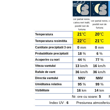
cer partial noros,
cer partial noros,
c
cativa nori inalti,
posibil nori de
posibil nori de
furtuna
furtuna
21
°C
20
°C
Temperatura
22
°C
21
°C
Temperatura resimitita
0
mm
0
mm
Cantitate precipitatii 3 ore
18
%
6
%
Probabilitate precipitatii
44
%
77
%
Acoperire cu nori
13
km/h
16
km/h
Viteza vantului
36
km/h
36
km/h
Rafale de vant
NNV
NNV
Directia vantului
95
%
99
%
Umiditatea relativa
16
km
14
km
Vizibilitate
Nr. ore cu soare:
5
Rasa
Index UV :
6
Presiunea atmosferic