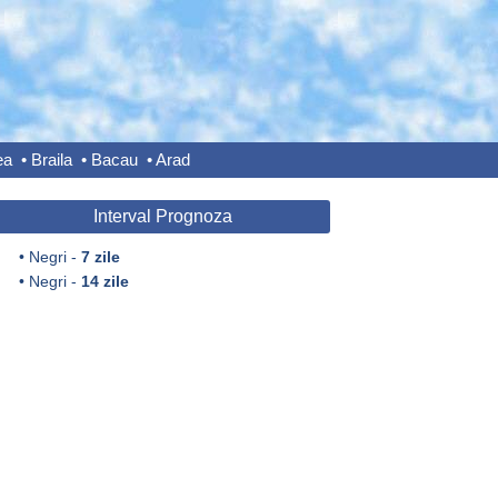
ea
•
Braila
•
Bacau
•
Arad
Interval Prognoza
•
Negri -
7 zile
•
Negri -
14 zile