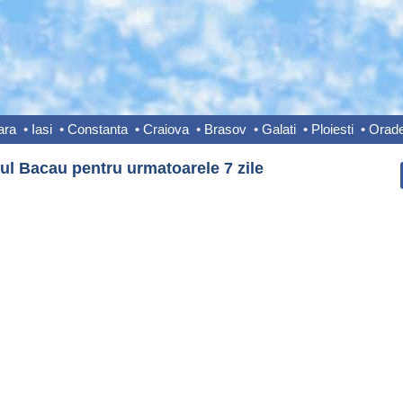
ara
•
Iasi
•
Constanta
•
Craiova
•
Brasov
•
Galati
•
Ploiesti
•
Orad
ul Bacau pentru urmatoarele 7 zile