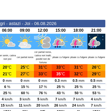
ri - astazi - Joi - 06.08.2026
06:00
09:00
12:00
15:00
18:00
21:00
cer partial noros,
er senin, cativa
cativa nori inalti,
cer partial noros
ploaie cu fulgere
ploaie cu fulgere
ploaie cu fulgere
nori josi
posibil nori de
furtuna
20
°C
25
°C
31
°C
33
°C
31
°C
26
°C
21
°C
27
°C
33
°C
35
°C
32
°C
29
°C
0
mm
0
mm
0
mm
0.3
mm
0.5
mm
0.5
mm
6
%
15
%
17
%
25
%
25
%
25
%
25
%
60
%
76
%
43
%
50
%
53
%
4
km/h
3
km/h
5
km/h
7
km/h
7
km/h
4
km/h
15
km/h
11
km/h
20
km/h
26
km/h
24
km/h
7
km/h