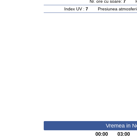
Nr. ore cu soare:
7
Rasa
Index UV :
7
Presiunea atmosferi
Vremea in Ne
00:00
03:00