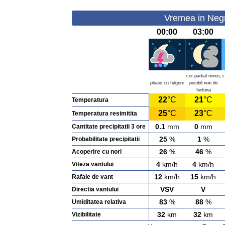
Vremea in Negri
00:00
03:00
cer partial noros,
c
ploaie cu fulgere
posibil nori de
furtuna
22
°C
21
°C
Temperatura
25
°C
23
°C
Temperatura resimitita
0.1
mm
0
mm
Cantitate precipitatii 3 ore
25
%
1
%
Probabilitate precipitatii
26
%
46
%
Acoperire cu nori
4
km/h
4
km/h
Viteza vantului
12
km/h
15
km/h
Rafale de vant
VSV
V
Directia vantului
83
%
88
%
Umiditatea relativa
32
km
32
km
Vizibilitate