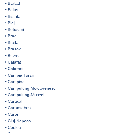
•
Barlad
•
Beius
•
Bistrita
•
Blaj
•
Botosani
•
Brad
•
Braila
•
Brasov
•
Buzau
•
Calafat
•
Calarasi
•
Campia Turzii
•
Campina
•
Campulung Moldovenesc
•
Campulung-Muscel
•
Caracal
•
Caransebes
•
Carei
•
Cluj-Napoca
•
Codlea