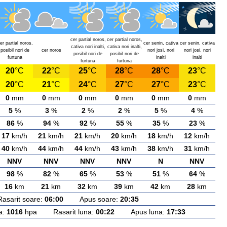
cer partial noros,
cer partial noros,
er partial noros,
cer senin, cativa
cer senin, cativa
cativa nori inalti,
cativa nori inalti,
posibil nori de
cer noros
nori josi, nori
nori josi, nori
posibil nori de
posibil nori de
furtuna
inalti
inalti
furtuna
furtuna
20
°C
22
°C
25
°C
28
°C
28
°C
23
°C
20
°C
21
°C
24
°C
27
°C
27
°C
23
°C
0
mm
0
mm
0
mm
0
mm
0
mm
0
mm
5
%
3
%
2
%
2
%
5
%
4
%
86
%
94
%
92
%
55
%
35
%
23
%
17
km/h
21
km/h
21
km/h
20
km/h
18
km/h
12
km/h
40
km/h
44
km/h
44
km/h
43
km/h
38
km/h
31
km/h
NNV
NNV
NNV
NNV
N
NNV
98
%
82
%
65
%
53
%
51
%
64
%
16
km
21
km
32
km
39
km
42
km
28
km
rit soare:
06:00
Apus soare:
20:35
a:
1016
hpa Rasarit luna:
00:22
Apus luna:
17:33