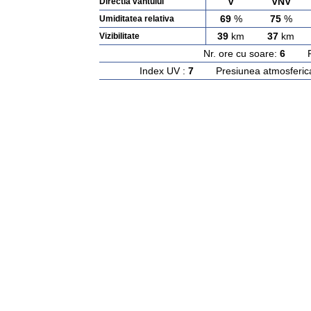
V
VNV
Directia vantului
69
%
75
%
Umiditatea relativa
39
km
37
km
Vizibilitate
Nr. ore cu soare:
6
Rasa
Index UV :
7
Presiunea atmosferic