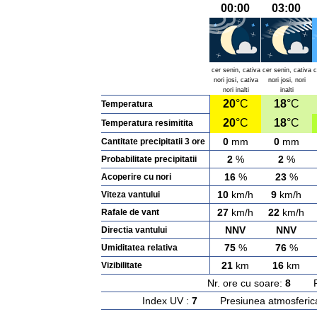
00:00
03:00
cer senin, cativa
cer senin, cativa
c
nori josi, cativa
nori josi, nori
nori inalti
inalti
20
°C
18
°C
Temperatura
20
°C
18
°C
Temperatura resimitita
0
mm
0
mm
Cantitate precipitatii 3 ore
2
%
2
%
Probabilitate precipitatii
16
%
23
%
Acoperire cu nori
10
km/h
9
km/h
Viteza vantului
27
km/h
22
km/h
Rafale de vant
NNV
NNV
Directia vantului
75
%
76
%
Umiditatea relativa
21
km
16
km
Vizibilitate
Nr. ore cu soare:
8
Rasa
Index UV :
7
Presiunea atmosferic