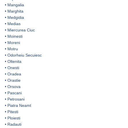
•
Mangalia
•
Marghita
•
Medgidia
•
Medias
•
Miercurea Ciuc
•
Moinesti
•
Moreni
•
Motru
•
Odorheiu Secuiesc
•
Oltenita
•
Onesti
•
Oradea
•
Orastie
•
Orsova
•
Pascani
•
Petrosani
•
Piatra Neamt
•
Pitesti
•
Ploiesti
•
Radauti