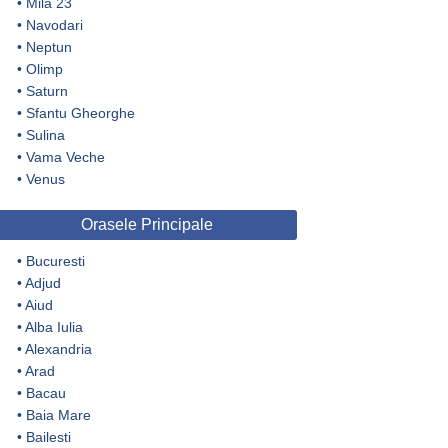
•
Mila 23
•
Navodari
•
Neptun
•
Olimp
•
Saturn
•
Sfantu Gheorghe
•
Sulina
•
Vama Veche
•
Venus
Orasele Principale
•
Bucuresti
•
Adjud
•
Aiud
•
Alba Iulia
•
Alexandria
•
Arad
•
Bacau
•
Baia Mare
•
Bailesti