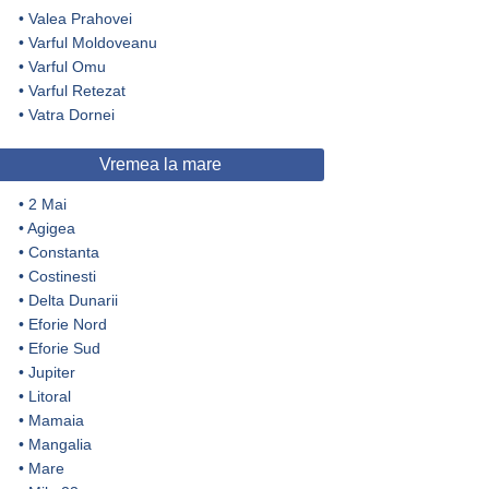
•
Valea Prahovei
•
Varful Moldoveanu
•
Varful Omu
•
Varful Retezat
•
Vatra Dornei
Vremea la mare
•
2 Mai
•
Agigea
•
Constanta
•
Costinesti
•
Delta Dunarii
•
Eforie Nord
•
Eforie Sud
•
Jupiter
•
Litoral
•
Mamaia
•
Mangalia
•
Mare