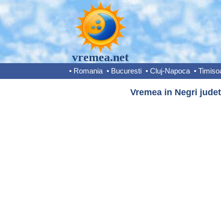
vremea.net
•
Romania
•
Bucuresti
•
Cluj-Napoca
•
Timiso
Vremea in Negri judet