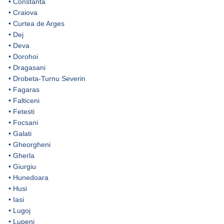
•
Constanta
•
Craiova
•
Curtea de Arges
•
Dej
•
Deva
•
Dorohoi
•
Dragasani
•
Drobeta-Turnu Severin
•
Fagaras
•
Falticeni
•
Fetesti
•
Focsani
•
Galati
•
Gheorgheni
•
Gherla
•
Giurgiu
•
Hunedoara
•
Husi
•
Iasi
•
Lugoj
•
Lupeni