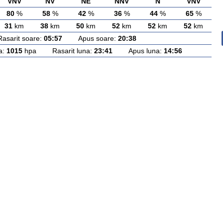
VNV
NV
NE
NNV
N
VNV
80
%
58
%
42
%
36
%
44
%
65
%
31
km
38
km
50
km
52
km
52
km
52
km
rit soare:
05:57
Apus soare:
20:38
a:
1015
hpa Rasarit luna:
23:41
Apus luna:
14:56