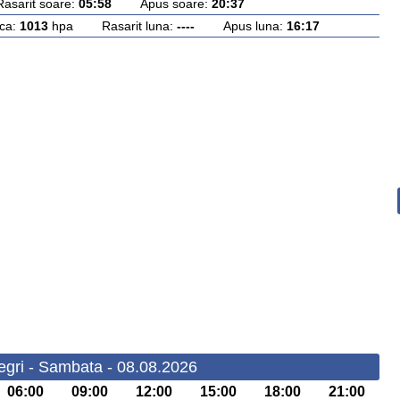
rit soare:
05:58
Apus soare:
20:37
ca:
1013
hpa Rasarit luna:
----
Apus luna:
16:17
gri - Sambata - 08.08.2026
06:00
09:00
12:00
15:00
18:00
21:00