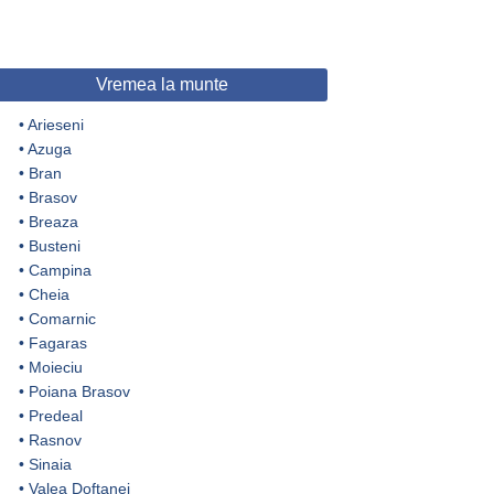
Vremea la munte
•
Arieseni
•
Azuga
•
Bran
•
Brasov
•
Breaza
•
Busteni
•
Campina
•
Cheia
•
Comarnic
•
Fagaras
•
Moieciu
•
Poiana Brasov
•
Predeal
•
Rasnov
•
Sinaia
•
Valea Doftanei