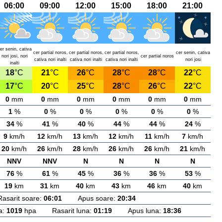
06:00
09:00
12:00
15:00
18:00
21:00
er senin, cativa
cer partial noros,
cer partial noros,
cer partial noros,
cer senin, cativa
nori josi, nori
cer partial noros
cativa nori inalti
cativa nori inalti
cativa nori inalti
nori josi
inalti
18
°C
21
°C
26
°C
28
°C
28
°C
22
°C
17
°C
20
°C
25
°C
28
°C
26
°C
22
°C
0
mm
0
mm
0
mm
0
mm
0
mm
0
mm
1
%
0
%
0
%
0
%
0
%
0
%
34
%
41
%
40
%
44
%
44
%
24
%
9
km/h
12
km/h
13
km/h
12
km/h
11
km/h
7
km/h
20
km/h
26
km/h
28
km/h
26
km/h
26
km/h
21
km/h
NNV
NNV
N
N
N
N
76
%
61
%
45
%
36
%
36
%
53
%
19
km
31
km
40
km
43
km
46
km
40
km
rit soare:
06:01
Apus soare:
20:34
a:
1019
hpa Rasarit luna:
01:19
Apus luna:
18:36