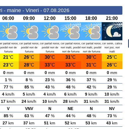
 - maine - Vineri - 07.08.2026
06:00
09:00
12:00
15:00
18:00
21:00
er partial noros,
cer partial noros,
cer partial noros,
cer partial noros,
cer partial noros,
cer senin, cativa
posibil nori de
posibil nori de
posibil nori de
nori inalti, posibil
nori inalti, posibil
nori josi, nori
furtuna
furtuna
furtuna
nori de furtuna
nori de furtuna
inalti
21
°C
26
°C
30
°C
31
°C
30
°C
25
°C
23
°C
28
°C
33
°C
33
°C
31
°C
26
°C
0
mm
0
mm
0
mm
0
mm
0
mm
0
mm
1
%
8
%
23
%
36
%
37
%
29
%
77
%
85
%
43
%
48
%
42
%
29
%
4
km/h
5
km/h
4
km/h
6
km/h
9
km/h
10
km/h
17
km/h
24
km/h
10
km/h
28
km/h
31
km/h
31
km/h
V
VNV
N
NE
N
NV
85
%
63
%
47
%
44
%
48
%
73
%
27
km
37
km
51
km
52
km
53
km
43
km