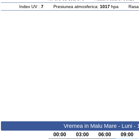
Index UV :
7
Presiunea atmosferica:
1017
hpa Rasarit
Vremea in Malu Mare - Luni - 
00:00
03:00
06:00
09:00