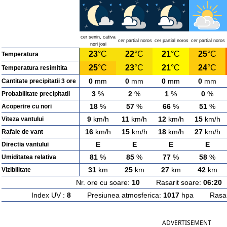
cer senin, cativa
cer partial noros
cer partial noros
cer partial noros
nori josi
23
°C
22
°C
21
°C
25
°C
Temperatura
25
°C
23
°C
21
°C
24
°C
Temperatura resimitita
0
mm
0
mm
0
mm
0
mm
Cantitate precipitatii 3 ore
3
%
2
%
1
%
0
%
Probabilitate precipitatii
18
%
57
%
66
%
51
%
Acoperire cu nori
9
km/h
11
km/h
12
km/h
15
km/h
Viteza vantului
16
km/h
15
km/h
18
km/h
27
km/h
Rafale de vant
E
E
E
E
Directia vantului
81
%
85
%
77
%
58
%
Umiditatea relativa
31
km
25
km
27
km
42
km
Vizibilitate
Nr. ore cu soare:
10
Rasarit soare:
06:20
A
Index UV :
8
Presiunea atmosferica:
1017
hpa Rasarit
ADVERTISEMENT