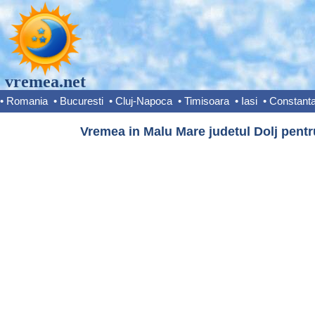
vremea.net
•
Romania
•
Bucuresti
•
Cluj-Napoca
•
Timisoara
•
Iasi
•
Constant
Vremea in Malu Mare judetul Dolj pentr