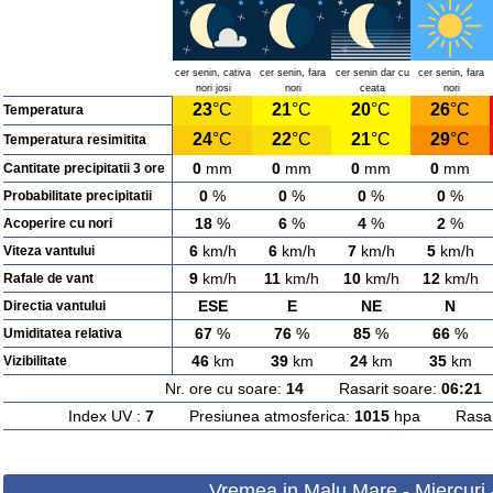
cer senin, cativa
cer senin, fara
cer senin dar cu
cer senin, fara
nori josi
nori
ceata
nori
23
°C
21
°C
20
°C
26
°C
Temperatura
24
°C
22
°C
21
°C
29
°C
Temperatura resimitita
0
mm
0
mm
0
mm
0
mm
Cantitate precipitatii 3 ore
0
%
0
%
0
%
0
%
Probabilitate precipitatii
18
%
6
%
4
%
2
%
Acoperire cu nori
6
km/h
6
km/h
7
km/h
5
km/h
Viteza vantului
9
km/h
11
km/h
10
km/h
12
km/h
Rafale de vant
ESE
E
NE
N
Directia vantului
67
%
76
%
85
%
66
%
Umiditatea relativa
46
km
39
km
24
km
35
km
Vizibilitate
Nr. ore cu soare:
14
Rasarit soare:
06:21
A
Index UV :
7
Presiunea atmosferica:
1015
hpa Rasarit
Vremea in Malu Mare - Miercuri 