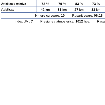
72
%
79
%
83
%
73
%
Umiditatea relativa
42
km
31
km
27
km
33
km
Vizibilitate
Nr. ore cu soare:
10
Rasarit soare:
06:18
A
Index UV :
7
Presiunea atmosferica:
1012
hpa Rasarit