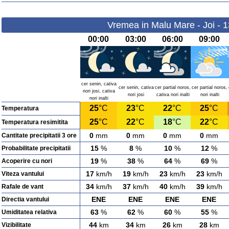
Vremea in Malu Mare - Joi - 
00:00
03:00
06:00
09:00
cer senin, cativa
cer senin, cativa
cer partial noros,
cer partial noros,
nori josi, cativa
nori josi
cativa nori inalti
nori inalti
nori inalti
25
°C
23
°C
22
°C
25
°C
Temperatura
25
°C
22
°C
18
°C
22
°C
Temperatura resimitita
0
mm
0
mm
0
mm
0
mm
Cantitate precipitatii 3 ore
15
%
8
%
10
%
12
%
Probabilitate precipitatii
19
%
38
%
64
%
69
%
Acoperire cu nori
17
km/h
19
km/h
23
km/h
23
km/h
Viteza vantului
34
km/h
37
km/h
40
km/h
39
km/h
Rafale de vant
ENE
ENE
ENE
ENE
Directia vantului
63
%
62
%
60
%
55
%
Umiditatea relativa
44
km
34
km
26
km
28
km
Vizibilitate