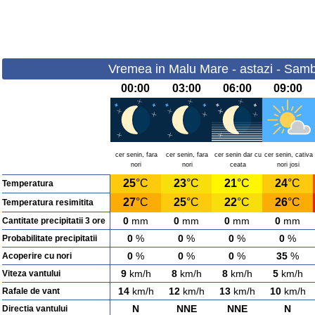
Vremea in Malu Mare - astazi - Samb
00:00
03:00
06:00
09:00
cer senin, fara
cer senin, fara
cer senin dar cu
cer senin, cativa
nori
nori
ceata
nori josi
25
°C
23
°C
21
°C
24
°C
Temperatura
27
°C
25
°C
22
°C
26
°C
Temperatura resimitita
0
mm
0
mm
0
mm
0
mm
Cantitate precipitatii 3 ore
0
%
0
%
0
%
0
%
Probabilitate precipitatii
0
%
0
%
0
%
35
%
Acoperire cu nori
9
km/h
8
km/h
8
km/h
5
km/h
Viteza vantului
14
km/h
12
km/h
13
km/h
10
km/h
Rafale de vant
N
NNE
NNE
N
Directia vantului