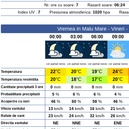
Nr. ore cu soare:
7
Rasarit soare:
06:24
A
Index UV :
7
Presiunea atmosferica:
1020
hpa Rasarit
Vremea in Malu Mare - Vineri -
00:00
03:00
06:00
09:00
cer partial noros
cer partial noros
cer partial noros
cer partial noros
22
°C
20
°C
19
°C
24
°C
Temperatura
20
°C
18
°C
17
°C
20
°C
Temperatura resimitita
0
mm
0
mm
0
mm
0
mm
Cantitate precipitatii 3 ore
5
%
6
%
6
%
4
%
Probabilitate precipitatii
46
%
60
%
58
%
46
%
Acoperire cu nori
13
km/h
14
km/h
16
km/h
21
km/h
Viteza vantului
23
km/h
24
km/h
32
km/h
26
km/h
Rafale de vant
NE
NNE
NE
ENE
Directia vantului