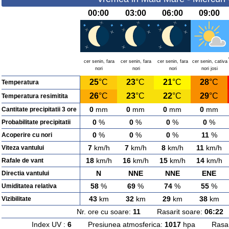
00:00
03:00
06:00
09:00
cer senin, fara
cer senin, fara
cer senin, fara
cer senin, cativa
nori
nori
nori
nori josi
25
°C
23
°C
21
°C
28
°C
Temperatura
26
°C
23
°C
22
°C
29
°C
Temperatura resimitita
0
mm
0
mm
0
mm
0
mm
Cantitate precipitatii 3 ore
0
%
0
%
0
%
0
%
Probabilitate precipitatii
0
%
0
%
0
%
11
%
Acoperire cu nori
7
km/h
7
km/h
8
km/h
11
km/h
Viteza vantului
18
km/h
16
km/h
15
km/h
14
km/h
Rafale de vant
N
NNE
NNE
ENE
Directia vantului
58
%
69
%
74
%
55
%
Umiditatea relativa
43
km
32
km
29
km
38
km
Vizibilitate
Nr. ore cu soare:
11
Rasarit soare:
06:22
A
Index UV :
6
Presiunea atmosferica:
1017
hpa Rasarit