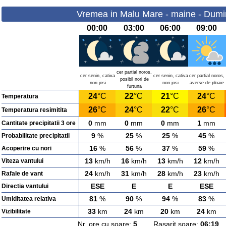
Vremea in Malu Mare - maine - Dumi
00:00
03:00
06:00
09:00
cer partial noros,
cer senin, cativa
cer senin, cativa
cer partial noros,
posibil nori de
nori josi
nori josi
averse de ploaie
furtuna
24
°C
22
°C
21
°C
24
°C
Temperatura
26
°C
24
°C
22
°C
26
°C
Temperatura resimitita
0
mm
0
mm
0
mm
1
mm
Cantitate precipitatii 3 ore
9
%
25
%
25
%
45
%
Probabilitate precipitatii
16
%
56
%
37
%
59
%
Acoperire cu nori
13
km/h
16
km/h
13
km/h
12
km/h
Viteza vantului
24
km/h
31
km/h
28
km/h
23
km/h
Rafale de vant
ESE
E
E
ESE
Directia vantului
81
%
90
%
94
%
83
%
Umiditatea relativa
33
km
24
km
20
km
24
km
Vizibilitate
Nr. ore cu soare:
5
Rasarit soare:
06:19
A