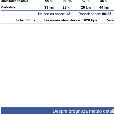
55
%
58
%
57
%
46
%
Umiditatea relativa
39
km
23
km
26
km
44
km
Vizibilitate
Nr. ore cu soare:
12
Rasarit soare:
06:25
A
Index UV :
7
Presiunea atmosferica:
1020
hpa Rasarit
Despre prognoza meteo detali