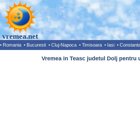
vremea.net
•
Romania
•
Bucuresti
•
Cluj-Napoca
•
Timisoara
•
Iasi
•
Constant
Vremea in Teasc judetul Dolj pentru 