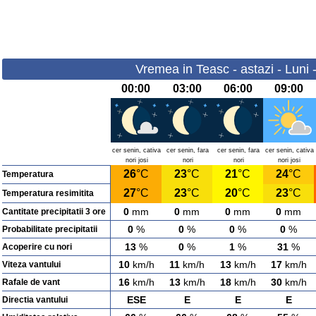
Vremea in Teasc - astazi - Luni 
00:00
03:00
06:00
09:00
cer senin, cativa
cer senin, fara
cer senin, fara
cer senin, cativa
nori josi
nori
nori
nori josi
26
°C
23
°C
21
°C
24
°C
Temperatura
27
°C
23
°C
20
°C
23
°C
Temperatura resimitita
0
mm
0
mm
0
mm
0
mm
Cantitate precipitatii 3 ore
0
%
0
%
0
%
0
%
Probabilitate precipitatii
13
%
0
%
1
%
31
%
Acoperire cu nori
10
km/h
11
km/h
13
km/h
17
km/h
Viteza vantului
16
km/h
13
km/h
18
km/h
30
km/h
Rafale de vant
ESE
E
E
E
Directia vantului