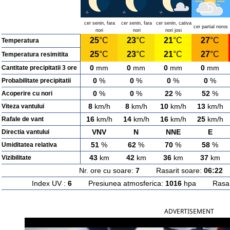
cer senin, fara
cer senin, fara
cer senin, cativa
cer partial noros
nori
nori
nori josi
25
°C
23
°C
21
°C
27
°C
Temperatura
25
°C
23
°C
21
°C
27
°C
Temperatura resimitita
0
mm
0
mm
0
mm
0
mm
Cantitate precipitatii 3 ore
0
%
0
%
0
%
0
%
Probabilitate precipitatii
0
%
0
%
22
%
52
%
Acoperire cu nori
8
km/h
8
km/h
10
km/h
13
km/h
Viteza vantului
16
km/h
14
km/h
16
km/h
25
km/h
Rafale de vant
VNV
N
NNE
E
Directia vantului
51
%
62
%
70
%
58
%
Umiditatea relativa
43
km
42
km
36
km
37
km
Vizibilitate
Nr. ore cu soare:
7
Rasarit soare:
06:22
A
Index UV :
6
Presiunea atmosferica:
1016
hpa Rasarit
ADVERTISEMENT