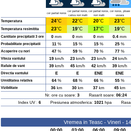
cer partial noros,
cer partial noros,
cer noros, ploaie
cer partial noros
cativa nori inalti
nori inalti
usoara
24
°C
22
°C
20
°C
23
°C
Temperatura
23
°C
19
°C
17
°C
19
°C
Temperatura resimitita
0
mm
0
mm
0
mm
0.4
mm
Cantitate precipitatii 3 ore
11
%
15
%
15
%
25
%
Probabilitate precipitatii
47
%
59
%
70
%
77
%
Acoperire cu nori
19
km/h
23
km/h
23
km/h
24
km/h
Viteza vantului
39
km/h
45
km/h
42
km/h
39
km/h
Rafale de vant
E
E
ENE
ENE
Directia vantului
64
%
68
%
66
%
55
%
Umiditatea relativa
36
km
30
km
37
km
45
km
Vizibilitate
Nr. ore cu soare:
3
Rasarit soare:
06:24
A
Index UV :
6
Presiunea atmosferica:
1021
hpa Rasarit
Vremea in Teasc - Vineri - 1
00:00
03:00
06:00
09:00