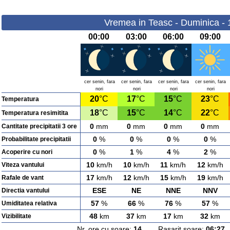
Vremea in Teasc - Duminica -
00:00
03:00
06:00
09:00
cer senin, fara
cer senin, fara
cer senin, fara
cer senin, fara
nori
nori
nori
nori
20
°C
17
°C
15
°C
23
°C
Temperatura
18
°C
15
°C
14
°C
22
°C
Temperatura resimitita
0
mm
0
mm
0
mm
0
mm
Cantitate precipitatii 3 ore
0
%
0
%
0
%
0
%
Probabilitate precipitatii
0
%
1
%
4
%
2
%
Acoperire cu nori
10
km/h
10
km/h
11
km/h
12
km/h
Viteza vantului
17
km/h
12
km/h
15
km/h
19
km/h
Rafale de vant
ESE
NE
NNE
NNV
Directia vantului
57
%
66
%
76
%
57
%
Umiditatea relativa
48
km
37
km
17
km
32
km
Vizibilitate
Nr. ore cu soare:
14
Rasarit soare:
06:27
A