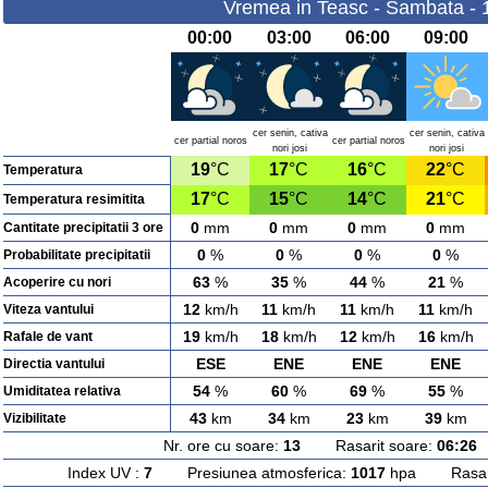
Vremea in Teasc - Sambata - 
00:00
03:00
06:00
09:00
cer senin, cativa
cer senin, cativa
cer partial noros
cer partial noros
nori josi
nori josi
19
°C
17
°C
16
°C
22
°C
Temperatura
17
°C
15
°C
14
°C
21
°C
Temperatura resimitita
0
mm
0
mm
0
mm
0
mm
Cantitate precipitatii 3 ore
0
%
0
%
0
%
0
%
Probabilitate precipitatii
63
%
35
%
44
%
21
%
Acoperire cu nori
12
km/h
11
km/h
11
km/h
11
km/h
Viteza vantului
19
km/h
18
km/h
12
km/h
16
km/h
Rafale de vant
ESE
ENE
ENE
ENE
Directia vantului
54
%
60
%
69
%
55
%
Umiditatea relativa
43
km
34
km
23
km
39
km
Vizibilitate
Nr. ore cu soare:
13
Rasarit soare:
06:26
A
Index UV :
7
Presiunea atmosferica:
1017
hpa Rasarit