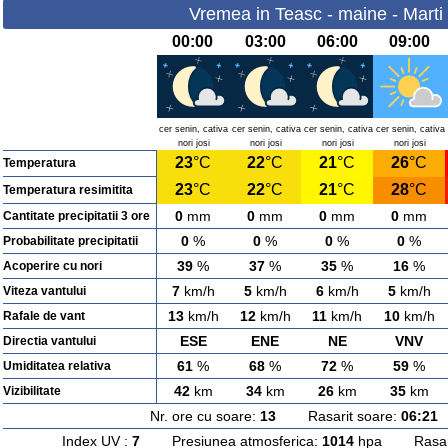
Vremea in Teasc - maine - Marti
00:00
03:00
06:00
09:00
cer senin, cativa
cer senin, cativa
cer senin, cativa
cer senin, cativa
nori josi
nori josi
nori josi
nori josi
23
°C
22
°C
21
°C
26
°C
Temperatura
23
°C
22
°C
21
°C
28
°C
Temperatura resimitita
0
mm
0
mm
0
mm
0
mm
Cantitate precipitatii 3 ore
0
%
0
%
0
%
0
%
Probabilitate precipitatii
39
%
37
%
35
%
16
%
Acoperire cu nori
7
km/h
5
km/h
6
km/h
5
km/h
Viteza vantului
13
km/h
12
km/h
11
km/h
10
km/h
Rafale de vant
ESE
ENE
NE
VNV
Directia vantului
61
%
68
%
72
%
59
%
Umiditatea relativa
42
km
34
km
26
km
35
km
Vizibilitate
Nr. ore cu soare:
13
Rasarit soare:
06:21
A
Index UV :
7
Presiunea atmosferica:
1014
hpa Rasarit