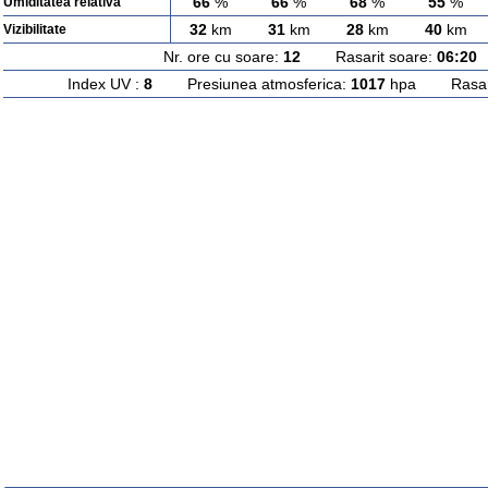
66
%
66
%
68
%
55
%
Umiditatea relativa
32
km
31
km
28
km
40
km
Vizibilitate
Nr. ore cu soare:
12
Rasarit soare:
06:20
A
Index UV :
8
Presiunea atmosferica:
1017
hpa Rasarit