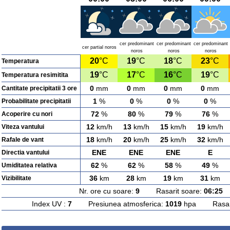
cer predominant
cer predominant
cer predominant
cer partial noros
noros
noros
noros
20
°C
19
°C
18
°C
23
°C
Temperatura
19
°C
17
°C
16
°C
19
°C
Temperatura resimitita
0
mm
0
mm
0
mm
0
mm
Cantitate precipitatii 3 ore
1
%
0
%
0
%
0
%
Probabilitate precipitatii
72
%
80
%
79
%
76
%
Acoperire cu nori
12
km/h
13
km/h
15
km/h
19
km/h
Viteza vantului
18
km/h
20
km/h
25
km/h
32
km/h
Rafale de vant
ENE
ENE
ENE
E
Directia vantului
62
%
62
%
58
%
49
%
Umiditatea relativa
36
km
28
km
19
km
31
km
Vizibilitate
Nr. ore cu soare:
9
Rasarit soare:
06:25
A
Index UV :
7
Presiunea atmosferica:
1019
hpa Rasarit