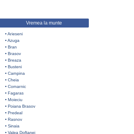
Vremea la munte
•
Arieseni
•
Azuga
•
Bran
•
Brasov
•
Breaza
•
Busteni
•
Campina
•
Cheia
•
Comarnic
•
Fagaras
•
Moieciu
•
Poiana Brasov
•
Predeal
•
Rasnov
•
Sinaia
•
Valea Doftanei