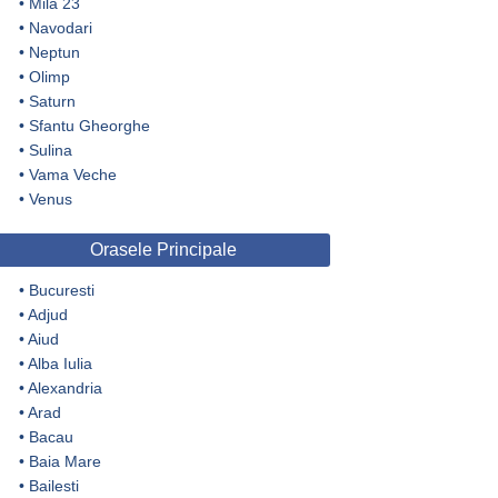
•
Mila 23
•
Navodari
•
Neptun
•
Olimp
•
Saturn
•
Sfantu Gheorghe
•
Sulina
•
Vama Veche
•
Venus
Orasele Principale
•
Bucuresti
•
Adjud
•
Aiud
•
Alba Iulia
•
Alexandria
•
Arad
•
Bacau
•
Baia Mare
•
Bailesti