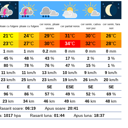
cer noros, ploaie
cer senin, cativa
cer senin, fara
loaie cu fulgere
ploaie cu fulgere
cer partial noros
usoara
nori josi
nori
21
°C
24
°C
29
°C
31
°C
30
°C
26
°C
23
°C
27
°C
30
°C
34
°C
32
°C
28
°C
1
mm
1
mm
0.2
mm
0
mm
0
mm
0
mm
45
%
48
%
43
%
17
%
2
%
3
%
80
%
78
%
76
%
47
%
15
%
1
%
11
km/h
11
km/h
13
km/h
10
km/h
9
km/h
9
km/h
23
km/h
25
km/h
23
km/h
19
km/h
26
km/h
20
km/h
E
E
SE
ESE
SE
SE
96
%
86
%
57
%
49
%
52
%
69
%
23
km
34
km
46
km
49
km
46
km
48
km
rit soare:
06:19
Apus soare:
20:41
a:
1017
hpa Rasarit luna:
01:44
Apus luna:
18:37