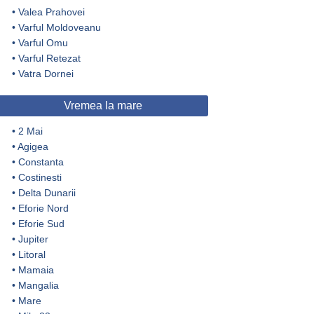
•
Valea Prahovei
•
Varful Moldoveanu
•
Varful Omu
•
Varful Retezat
•
Vatra Dornei
Vremea la mare
•
2 Mai
•
Agigea
•
Constanta
•
Costinesti
•
Delta Dunarii
•
Eforie Nord
•
Eforie Sud
•
Jupiter
•
Litoral
•
Mamaia
•
Mangalia
•
Mare