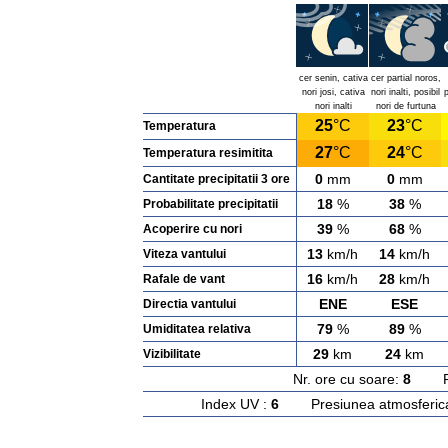
cer senin, cativa
cer partial noros,
nori josi, cativa
nori inalti, posibil
p
nori inalti
nori de furtuna
25
°C
23
°C
Temperatura
27
°C
24
°C
Temperatura resimitita
0
mm
0
mm
Cantitate precipitatii 3 ore
18
%
38
%
Probabilitate precipitatii
39
%
68
%
Acoperire cu nori
13
km/h
14
km/h
Viteza vantului
16
km/h
28
km/h
Rafale de vant
ENE
ESE
Directia vantului
79
%
89
%
Umiditatea relativa
29
km
24
km
Vizibilitate
Nr. ore cu soare:
8
Rasa
Index UV :
6
Presiunea atmosferic