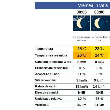
Vremea in Vela 
00:00
03:00
cer senin, cativa
cer senin, fara
c
nori inalti
nori
25
°C
23
°C
Temperatura
26
°C
24
°C
Temperatura resimitita
0
mm
0
mm
Cantitate precipitatii 3 ore
0
%
0
%
Probabilitate precipitatii
11
%
0
%
Acoperire cu nori
9
km/h
9
km/h
Viteza vantului
18
km/h
14
km/h
Rafale de vant
NNE
NNE
Directia vantului
62
%
75
%
Umiditatea relativa
36
km
31
km
Vizibilitate