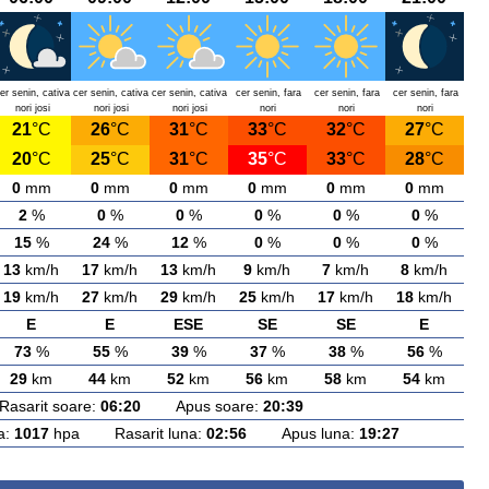
er senin, cativa
cer senin, cativa
cer senin, cativa
cer senin, fara
cer senin, fara
cer senin, fara
nori josi
nori josi
nori josi
nori
nori
nori
21
°C
26
°C
31
°C
33
°C
32
°C
27
°C
20
°C
25
°C
31
°C
35
°C
33
°C
28
°C
0
mm
0
mm
0
mm
0
mm
0
mm
0
mm
2
%
0
%
0
%
0
%
0
%
0
%
15
%
24
%
12
%
0
%
0
%
0
%
13
km/h
17
km/h
13
km/h
9
km/h
7
km/h
8
km/h
19
km/h
27
km/h
29
km/h
25
km/h
17
km/h
18
km/h
E
E
ESE
SE
SE
E
73
%
55
%
39
%
37
%
38
%
56
%
29
km
44
km
52
km
56
km
58
km
54
km
arit soare:
06:20
Apus soare:
20:39
a:
1017
hpa Rasarit luna:
02:56
Apus luna:
19:27