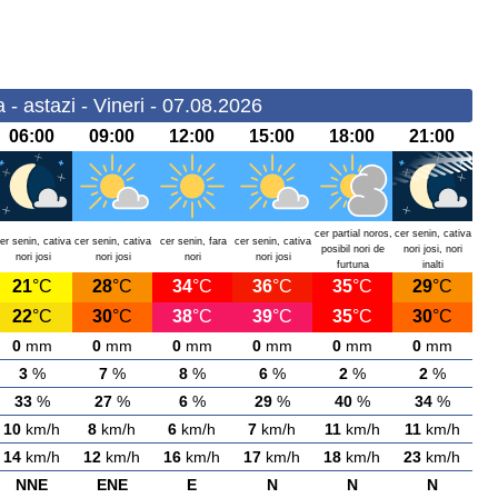
 - astazi - Vineri - 07.08.2026
06:00
09:00
12:00
15:00
18:00
21:00
cer partial noros,
cer senin, cativa
er senin, cativa
cer senin, cativa
cer senin, fara
cer senin, cativa
posibil nori de
nori josi, nori
nori josi
nori josi
nori
nori josi
furtuna
inalti
21
°C
28
°C
34
°C
36
°C
35
°C
29
°C
22
°C
30
°C
38
°C
39
°C
35
°C
30
°C
0
mm
0
mm
0
mm
0
mm
0
mm
0
mm
3
%
7
%
8
%
6
%
2
%
2
%
33
%
27
%
6
%
29
%
40
%
34
%
10
km/h
8
km/h
6
km/h
7
km/h
11
km/h
11
km/h
14
km/h
12
km/h
16
km/h
17
km/h
18
km/h
23
km/h
NNE
ENE
E
N
N
N