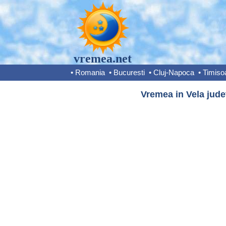
vremea.net
•
Romania
•
Bucuresti
•
Cluj-Napoca
•
Timiso
Vremea in Vela judet