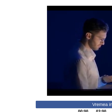
Vremea in
00:00
03:00