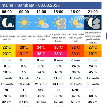
- maine - Sambata - 08.08.2026
06:00
09:00
12:00
15:00
18:00
21:00
cer partial noros,
cer partial noros,
cer senin, cativa
er senin, cativa
cer senin, fara
cer senin, cativa
cativa nori inalti,
posibil nori de
nori josi, nori
nori josi
nori
nori josi
posibil nori de
furtuna
inalti
furtuna
22
°C
28
°C
34
°C
35
°C
32
°C
27
°C
23
°C
31
°C
38
°C
38
°C
33
°C
29
°C
0
mm
0
mm
0
mm
0
mm
0
mm
0
mm
0
%
0
%
0
%
6
%
24
%
24
%
18
%
7
%
24
%
49
%
36
%
45
%
9
km/h
9
km/h
7
km/h
7
km/h
13
km/h
12
km/h
15
km/h
16
km/h
21
km/h
14
km/h
38
km/h
30
km/h
NE
E
SSE
S
NNE
E
76
%
63
%
42
%
39
%
47
%
68
%
32
km
37
km
43
km
47
km
51
km
45
km