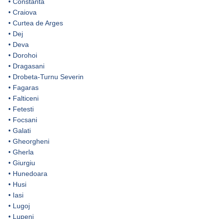
•
Constanta
•
Craiova
•
Curtea de Arges
•
Dej
•
Deva
•
Dorohoi
•
Dragasani
•
Drobeta-Turnu Severin
•
Fagaras
•
Falticeni
•
Fetesti
•
Focsani
•
Galati
•
Gheorgheni
•
Gherla
•
Giurgiu
•
Hunedoara
•
Husi
•
Iasi
•
Lugoj
•
Lupeni