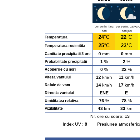
cer senin, fara
cer senin, cativa
c
nori
nori josi
24
°C
22
°C
Temperatura
25
°C
23
°C
Temperatura resimitita
0
mm
0
mm
Cantitate precipitatii 3 ore
1
%
2
%
Probabilitate precipitatii
0
%
22
%
Acoperire cu nori
12
km/h
11
km/h
Viteza vantului
14
km/h
17
km/h
Rafale de vant
ENE
E
Directia vantului
76
%
78
%
Umiditatea relativa
43
km
33
km
Vizibilitate
Nr. ore cu soare:
13
Ras
Index UV :
8
Presiunea atmosferic