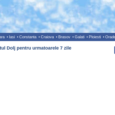
ara
•
Iasi
•
Constanta
•
Craiova
•
Brasov
•
Galati
•
Ploiesti
•
Orad
ul Dolj pentru urmatoarele 7 zile