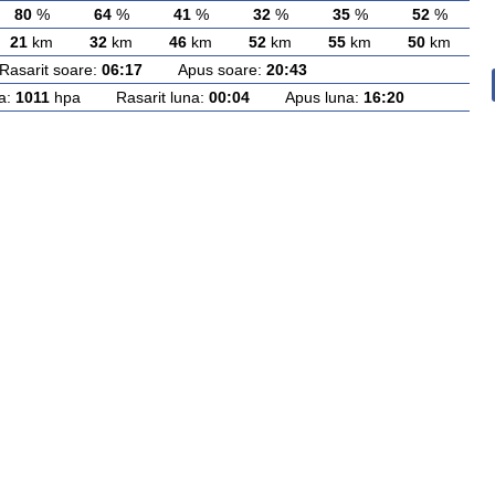
80
%
64
%
41
%
32
%
35
%
52
%
21
km
32
km
46
km
52
km
55
km
50
km
arit soare:
06:17
Apus soare:
20:43
a:
1011
hpa Rasarit luna:
00:04
Apus luna:
16:20