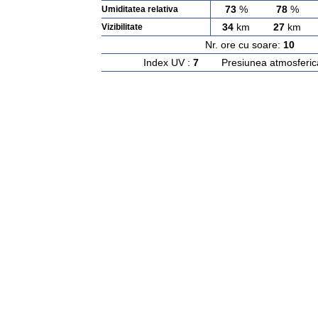
73
%
78
%
Umiditatea relativa
34
km
27
km
Vizibilitate
Nr. ore cu soare:
10
Ras
Index UV :
7
Presiunea atmosferic