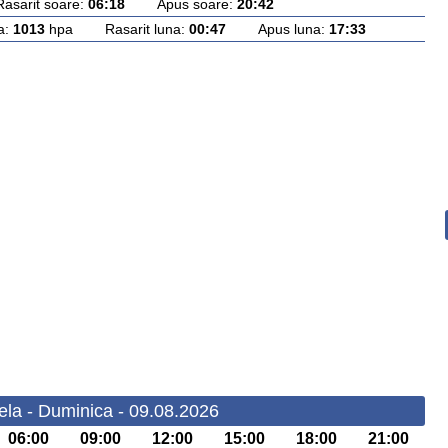
rit soare:
06:18
Apus soare:
20:42
a:
1013
hpa Rasarit luna:
00:47
Apus luna:
17:33
ela - Duminica - 09.08.2026
06:00
09:00
12:00
15:00
18:00
21:00