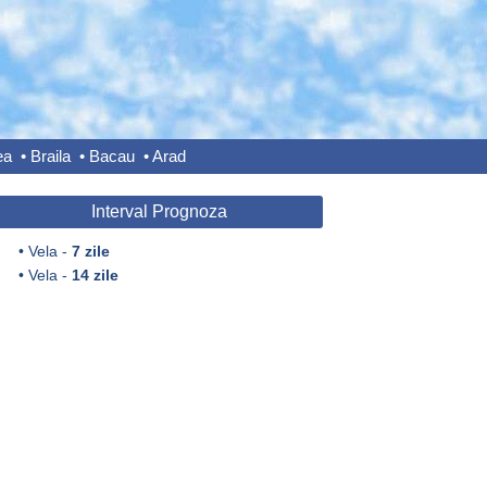
ea
•
Braila
•
Bacau
•
Arad
Interval Prognoza
•
Vela -
7 zile
•
Vela -
14 zile