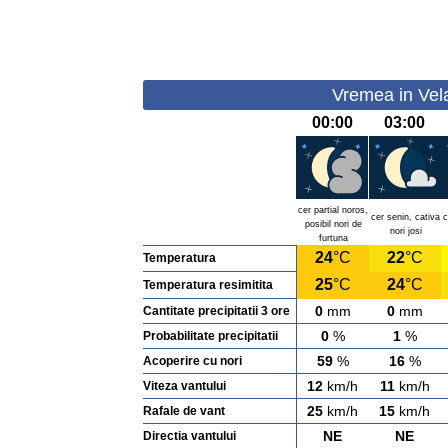
Vremea in Vela
00:00
03:00
cer partial noros,
cer senin, cativa
c
posibil nori de
nori josi
furtuna
24
°C
22
°C
Temperatura
25
°C
24
°C
Temperatura resimitita
0
mm
0
mm
Cantitate precipitatii 3 ore
0
%
1
%
Probabilitate precipitatii
59
%
16
%
Acoperire cu nori
12
km/h
11
km/h
Viteza vantului
25
km/h
15
km/h
Rafale de vant
NE
NE
Directia vantului