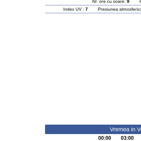
Nr. ore cu soare:
9
Rasa
Index UV :
7
Presiunea atmosferic
Vremea in V
00:00
03:00