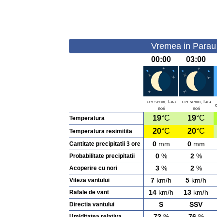
Vremea in Parau 
00:00
03:00
cer senin, fara
cer senin, fara
c
nori
nori
19
°C
19
°C
Temperatura
20
°C
20
°C
Temperatura resimitita
0
mm
0
mm
Cantitate precipitatii 3 ore
0
%
2
%
Probabilitate precipitatii
3
%
2
%
Acoperire cu nori
7
km/h
5
km/h
Viteza vantului
14
km/h
13
km/h
Rafale de vant
S
SSV
Directia vantului
73
%
76
%
Umiditatea relativa