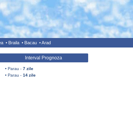
ea
•
Braila
•
Bacau
•
Arad
Interval Prognoza
•
Parau -
7 zile
•
Parau -
14 zile