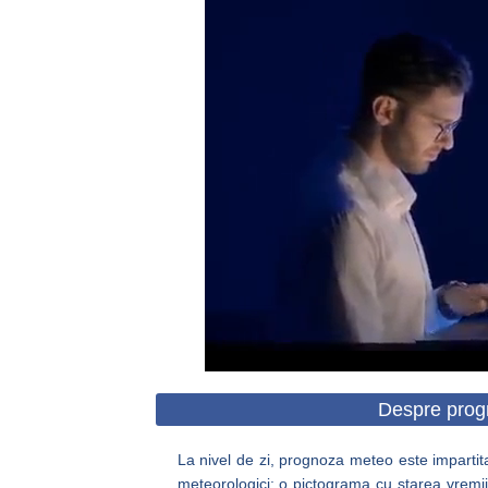
Despre prog
La nivel de zi, prognoza meteo este impartita
meteorologici: o pictograma cu starea vremii,