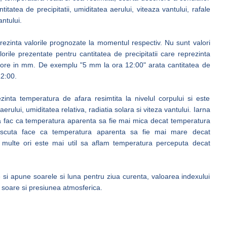
ntitatea de precipitatii, umiditatea aerului, viteaza vantului, rafale
ntului.
prezinta valorile prognozate la momentul respectiv. Nu sunt valori
ile prezentate pentru cantitatea de precipitatii care reprezinta
 3 ore in mm. De exemplu "5 mm la ora 12:00" arata cantitatea de
12:00.
nta temperatura de afara resimtita la nivelul corpului si este
rului, umiditatea relativa, radiatia solara si viteza vantului. Iarna
ta fac ca temperatura aparenta sa fie mai mica decat temperatura
rescuta face ca temperatura aparenta sa fie mai mare decat
 multe ori este mai util sa aflam temperatura perceputa decat
e si apune soarele si luna pentru ziua curenta, valoarea indexului
 soare si presiunea atmosferica.