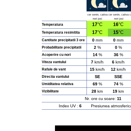
cer senin, cativa
cer senin, cativa
c
nori josi
nori josi
17
°C
16
°C
Temperatura
17
°C
15
°C
Temperatura resimitita
0
mm
0
mm
Cantitate precipitatii 3 ore
2
%
0
%
Probabilitate precipitatii
14
%
36
%
Acoperire cu nori
7
km/h
6
km/h
Viteza vantului
15
km/h
12
km/h
Rafale de vant
SE
SSE
Directia vantului
69
%
74
%
Umiditatea relativa
28
km
19
km
Vizibilitate
Nr. ore cu soare:
11
Ras
Index UV :
6
Presiunea atmosferic