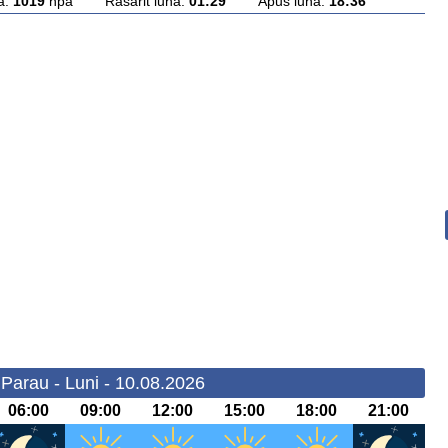
a:
1019
hpa Rasarit luna:
01:29
Apus luna:
18:36
Parau - Luni - 10.08.2026
06:00
09:00
12:00
15:00
18:00
21:00