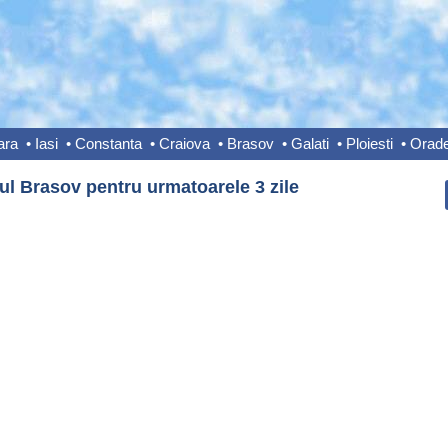
ara
•
Iasi
•
Constanta
•
Craiova
•
Brasov
•
Galati
•
Ploiesti
•
Orad
ul Brasov pentru urmatoarele 3 zile