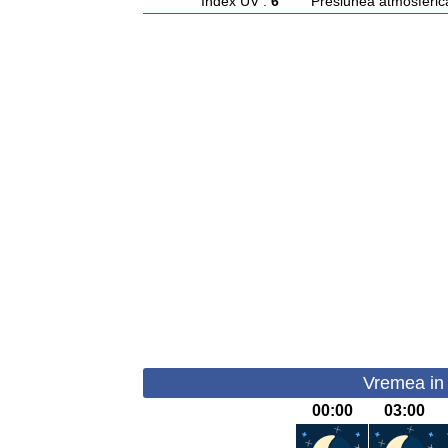
Index UV :
6
Presiunea atmosferic
Vremea in 
00:00
03:00