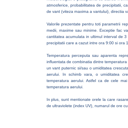
atmosferice, probabilitatea de precipitatii, ca
de vant (viteza maxima a vantului), directia va
Valorile prezentate pentru toti parametrii re
medii, maxime sau minime. Exceptie fac valor
cantitatea acumulata in ultimul interval de
precipitatii care a cazut intre ora 9:00 si ora 
Temperatura perceputa sau aparenta reprezi
influentata de combinatia dintre temperatura ae
un vant puternic si/sau o umiditatea crescu
aerului. In schimb vara, o umiditatea c
temperatura aerului. Astfel ca de cele mai
temperatura aerului.
In plus, sunt mentionate orele la care rasar
de ultraviolete (index UV), numarul de ore cu