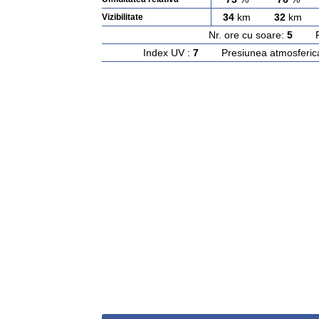
34
km
32
km
Vizibilitate
Nr. ore cu soare:
5
Rasa
Index UV :
7
Presiunea atmosferic