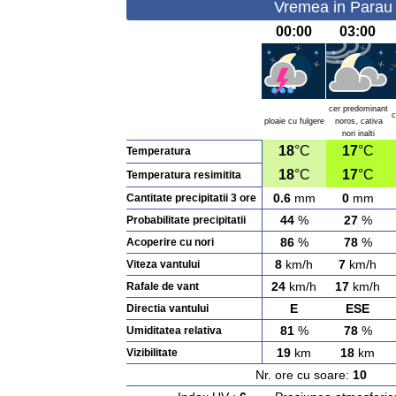
Vremea in Parau 
00:00
03:00
cer predominant
c
ploaie cu fulgere
noros, cativa
nori inalti
18
°C
17
°C
Temperatura
18
°C
17
°C
Temperatura resimitita
0.6
mm
0
mm
Cantitate precipitatii 3 ore
44
%
27
%
Probabilitate precipitatii
86
%
78
%
Acoperire cu nori
8
km/h
7
km/h
Viteza vantului
24
km/h
17
km/h
Rafale de vant
E
ESE
Directia vantului
81
%
78
%
Umiditatea relativa
19
km
18
km
Vizibilitate
Nr. ore cu soare:
10
Ras