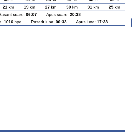
21
km
19
km
27
km
30
km
31
km
25
km
rit soare:
06:07
Apus soare:
20:38
a:
1016
hpa Rasarit luna:
00:33
Apus luna:
17:33