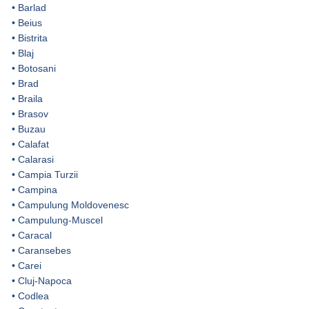
•
Barlad
•
Beius
•
Bistrita
•
Blaj
•
Botosani
•
Brad
•
Braila
•
Brasov
•
Buzau
•
Calafat
•
Calarasi
•
Campia Turzii
•
Campina
•
Campulung Moldovenesc
•
Campulung-Muscel
•
Caracal
•
Caransebes
•
Carei
•
Cluj-Napoca
•
Codlea