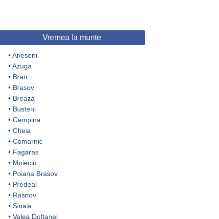
Vremea la munte
•
Arieseni
•
Azuga
•
Bran
•
Brasov
•
Breaza
•
Busteni
•
Campina
•
Cheia
•
Comarnic
•
Fagaras
•
Moieciu
•
Poiana Brasov
•
Predeal
•
Rasnov
•
Sinaia
•
Valea Doftanei