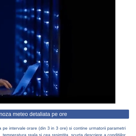
noza meteo detaliata pe ore
 pe intervale orare (din 3 in 3 ore) si contine urmatorii parametri
 temperatura reala si cea resimtita, scurta descriere a conditiilor