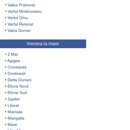
•
Valea Prahovei
•
Varful Moldoveanu
•
Varful Omu
•
Varful Retezat
•
Vatra Dornei
Vremea la mare
•
2 Mai
•
Agigea
•
Constanta
•
Costinesti
•
Delta Dunarii
•
Eforie Nord
•
Eforie Sud
•
Jupiter
•
Litoral
•
Mamaia
•
Mangalia
•
Mare