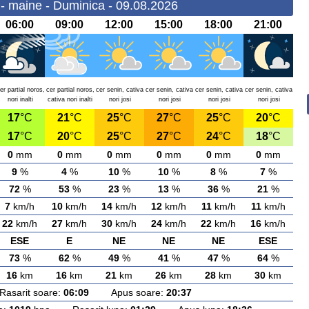
- maine - Duminica - 09.08.2026
06:00
09:00
12:00
15:00
18:00
21:00
er partial noros,
cer partial noros,
cer senin, cativa
cer senin, cativa
cer senin, cativa
cer senin, cativa
nori inalti
cativa nori inalti
nori josi
nori josi
nori josi
nori josi
17
°C
21
°C
25
°C
27
°C
25
°C
20
°C
17
°C
20
°C
25
°C
27
°C
24
°C
18
°C
0
mm
0
mm
0
mm
0
mm
0
mm
0
mm
9
%
4
%
10
%
10
%
8
%
7
%
72
%
53
%
23
%
13
%
36
%
21
%
7
km/h
10
km/h
14
km/h
12
km/h
11
km/h
11
km/h
22
km/h
27
km/h
30
km/h
24
km/h
22
km/h
16
km/h
ESE
E
NE
NE
NE
ESE
73
%
62
%
49
%
41
%
47
%
64
%
16
km
16
km
21
km
26
km
28
km
30
km
arit soare:
06:09
Apus soare:
20:37