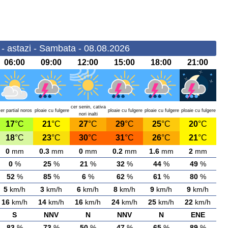
- astazi - Sambata - 08.08.2026
06:00
09:00
12:00
15:00
18:00
21:00
cer senin, cativa
er partial noros
ploaie cu fulgere
ploaie cu fulgere
ploaie cu fulgere
ploaie cu fulgere
nori inalti
17
°C
21
°C
27
°C
29
°C
25
°C
20
°C
18
°C
23
°C
30
°C
31
°C
26
°C
21
°C
0
mm
0.3
mm
0
mm
0.2
mm
1.6
mm
2
mm
0
%
25
%
21
%
32
%
44
%
49
%
52
%
85
%
6
%
62
%
61
%
80
%
5
km/h
3
km/h
6
km/h
8
km/h
9
km/h
9
km/h
16
km/h
14
km/h
16
km/h
24
km/h
25
km/h
22
km/h
S
NNV
N
NNV
N
ENE
83
%
73
%
50
%
47
%
65
%
89
%