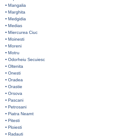
•
Mangalia
•
Marghita
•
Medgidia
•
Medias
•
Miercurea Ciuc
•
Moinesti
•
Moreni
•
Motru
•
Odorheiu Secuiesc
•
Oltenita
•
Onesti
•
Oradea
•
Orastie
•
Orsova
•
Pascani
•
Petrosani
•
Piatra Neamt
•
Pitesti
•
Ploiesti
•
Radauti