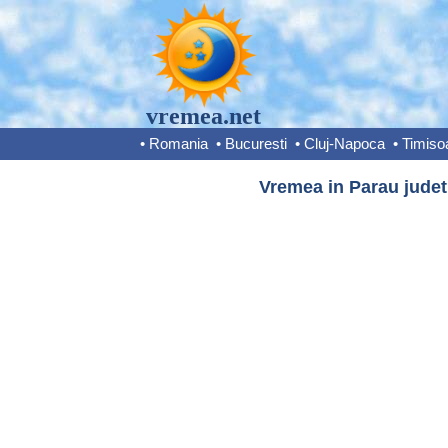
vremea.net
•
Romania
•
Bucuresti
•
Cluj-Napoca
•
Timiso
Vremea in Parau judet