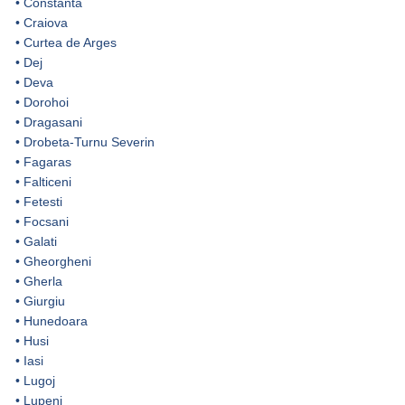
•
Constanta
•
Craiova
•
Curtea de Arges
•
Dej
•
Deva
•
Dorohoi
•
Dragasani
•
Drobeta-Turnu Severin
•
Fagaras
•
Falticeni
•
Fetesti
•
Focsani
•
Galati
•
Gheorgheni
•
Gherla
•
Giurgiu
•
Hunedoara
•
Husi
•
Iasi
•
Lugoj
•
Lupeni