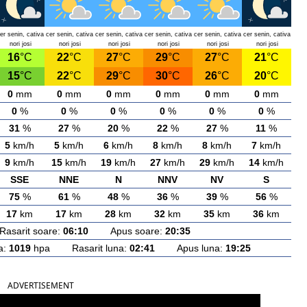
er senin, cativa
cer senin, cativa
cer senin, cativa
cer senin, cativa
cer senin, cativa
cer senin, cativa
nori josi
nori josi
nori josi
nori josi
nori josi
nori josi
16
°C
22
°C
27
°C
29
°C
27
°C
21
°C
15
°C
22
°C
29
°C
30
°C
26
°C
20
°C
0
mm
0
mm
0
mm
0
mm
0
mm
0
mm
0
%
0
%
0
%
0
%
0
%
0
%
31
%
27
%
20
%
22
%
27
%
11
%
5
km/h
5
km/h
6
km/h
8
km/h
8
km/h
7
km/h
9
km/h
15
km/h
19
km/h
27
km/h
29
km/h
14
km/h
SSE
NNE
N
NNV
NV
S
75
%
61
%
48
%
36
%
39
%
56
%
17
km
17
km
28
km
32
km
35
km
36
km
arit soare:
06:10
Apus soare:
20:35
a:
1019
hpa Rasarit luna:
02:41
Apus luna:
19:25
ADVERTISEMENT