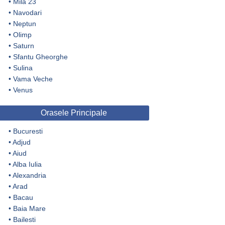
•
Mila 23
•
Navodari
•
Neptun
•
Olimp
•
Saturn
•
Sfantu Gheorghe
•
Sulina
•
Vama Veche
•
Venus
Orasele Principale
•
Bucuresti
•
Adjud
•
Aiud
•
Alba Iulia
•
Alexandria
•
Arad
•
Bacau
•
Baia Mare
•
Bailesti