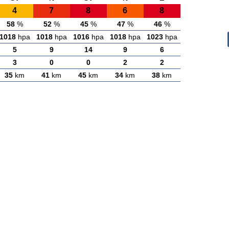
4
7
8
6
8
58
%
52
%
45
%
47
%
46
%
1018
hpa
1018
hpa
1016
hpa
1018
hpa
1023
hpa
5
9
14
9
6
3
0
0
2
2
35
km
41
km
45
km
34
km
38
km