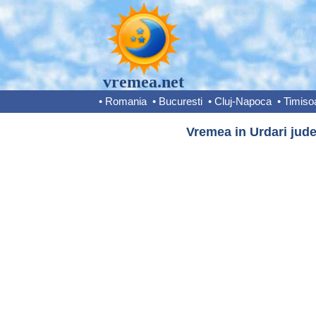
vremea.net
•
Romania
•
Bucuresti
•
Cluj-Napoca
•
Timiso
Vremea in Urdari jude