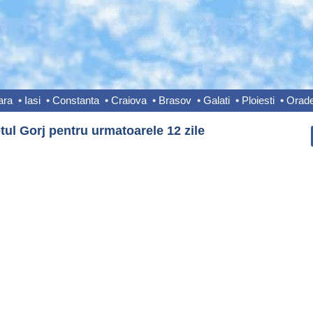
ara
•
Iasi
•
Constanta
•
Craiova
•
Brasov
•
Galati
•
Ploiesti
•
Orad
tul Gorj pentru urmatoarele 12 zile