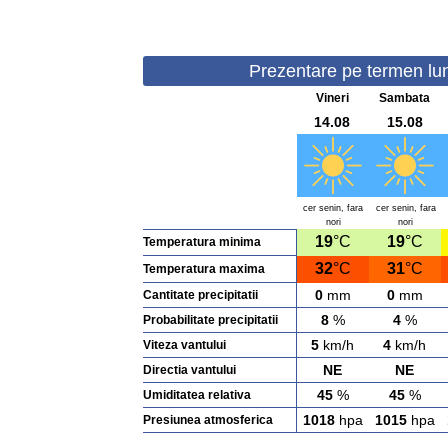
Prezentare pe termen lung
Vineri
Sambata
14.08
15.08
cer senin, fara
cer senin, fara
nori
nori
19
°C
19
°C
Temperatura minima
32
°C
31
°C
Temperatura maxima
0
mm
0
mm
Cantitate precipitatii
8
%
4
%
Probabilitate precipitatii
5
km/h
4
km/h
Viteza vantului
NE
NE
Directia vantului
45
%
45
%
Umiditatea relativa
1018
hpa
1015
hpa
Presiunea atmosferica