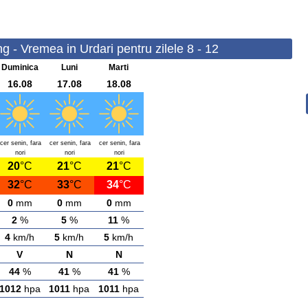
 - Vremea in Urdari pentru zilele 8 - 12
Duminica
Luni
Marti
16.08
17.08
18.08
cer senin, fara
cer senin, fara
cer senin, fara
nori
nori
nori
20
°C
21
°C
21
°C
32
°C
33
°C
34
°C
0
mm
0
mm
0
mm
2
%
5
%
11
%
4
km/h
5
km/h
5
km/h
V
N
N
44
%
41
%
41
%
1012
hpa
1011
hpa
1011
hpa