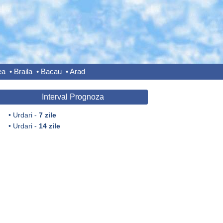
ea
•
Braila
•
Bacau
•
Arad
Interval Prognoza
•
Urdari -
7 zile
•
Urdari -
14 zile