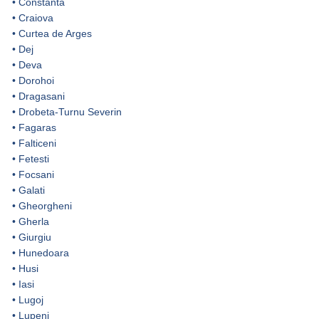
•
Constanta
•
Craiova
•
Curtea de Arges
•
Dej
•
Deva
•
Dorohoi
•
Dragasani
•
Drobeta-Turnu Severin
•
Fagaras
•
Falticeni
•
Fetesti
•
Focsani
•
Galati
•
Gheorgheni
•
Gherla
•
Giurgiu
•
Hunedoara
•
Husi
•
Iasi
•
Lugoj
•
Lupeni