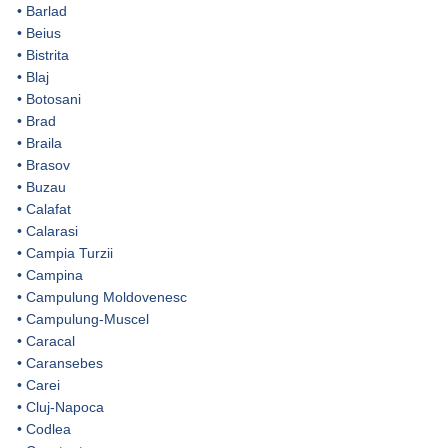
•
Barlad
•
Beius
•
Bistrita
•
Blaj
•
Botosani
•
Brad
•
Braila
•
Brasov
•
Buzau
•
Calafat
•
Calarasi
•
Campia Turzii
•
Campina
•
Campulung Moldovenesc
•
Campulung-Muscel
•
Caracal
•
Caransebes
•
Carei
•
Cluj-Napoca
•
Codlea