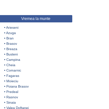
Vremea la munte
•
Arieseni
•
Azuga
•
Bran
•
Brasov
•
Breaza
•
Busteni
•
Campina
•
Cheia
•
Comarnic
•
Fagaras
•
Moieciu
•
Poiana Brasov
•
Predeal
•
Rasnov
•
Sinaia
•
Valea Doftanei