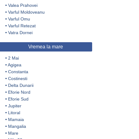
•
Valea Prahovei
•
Varful Moldoveanu
•
Varful Omu
•
Varful Retezat
•
Vatra Dornei
Vremea la mare
•
2 Mai
•
Agigea
•
Constanta
•
Costinesti
•
Delta Dunarii
•
Eforie Nord
•
Eforie Sud
•
Jupiter
•
Litoral
•
Mamaia
•
Mangalia
•
Mare