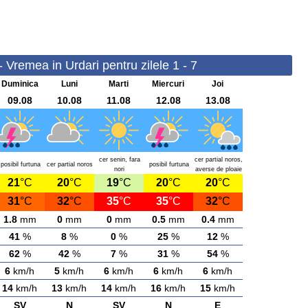
- Vremea in Urdari pentru zilele 1 - 7
Duminica
Luni
Marti
Miercuri
Joi
09.08
10.08
11.08
12.08
13.08
cer senin, fara
cer partial noros,
posibil furtuna
cer partial noros
posibil furtuna
nori
averse de ploaie
21
°C
20
°C
19
°C
20
°C
20
°C
31
°C
32
°C
35
°C
35
°C
32
°C
1.8
mm
0
mm
0
mm
0.5
mm
0.4
mm
41
%
8
%
0
%
25
%
12
%
62
%
42
%
7
%
31
%
54
%
6
km/h
5
km/h
6
km/h
6
km/h
6
km/h
14
km/h
13
km/h
14
km/h
16
km/h
15
km/h
SV
N
SV
N
E