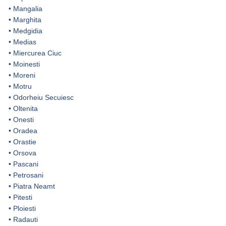
•
Mangalia
•
Marghita
•
Medgidia
•
Medias
•
Miercurea Ciuc
•
Moinesti
•
Moreni
•
Motru
•
Odorheiu Secuiesc
•
Oltenita
•
Onesti
•
Oradea
•
Orastie
•
Orsova
•
Pascani
•
Petrosani
•
Piatra Neamt
•
Pitesti
•
Ploiesti
•
Radauti