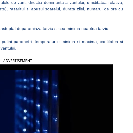
lele de vant, directia dominanta a vantului, umiditatea relativa,
te), rasaritul si apusul soarelui, durata zilei, numarul de ore cu
steptat dupa-amiaza tarziu si cea minima noaptea tarziu.
 putini parametri: temperaturile minima si maxima, cantitatea si
 vantului.
ADVERTISEMENT