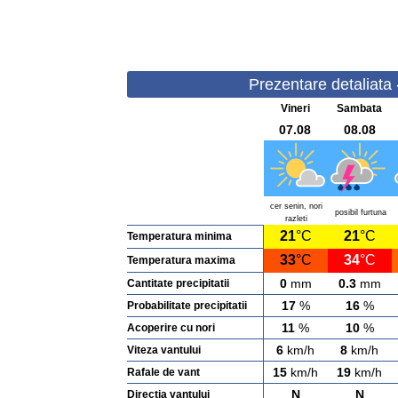
Prezentare detaliata 
Vineri
Sambata
07.08
08.08
cer senin, nori
posibil furtuna
razleti
21
°C
21
°C
Temperatura minima
33
°C
34
°C
Temperatura maxima
0
mm
0.3
mm
Cantitate precipitatii
17
%
16
%
Probabilitate precipitatii
11
%
10
%
Acoperire cu nori
6
km/h
8
km/h
Viteza vantului
15
km/h
19
km/h
Rafale de vant
N
N
Directia vantului