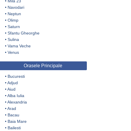
•
Mila 23
•
Navodari
•
Neptun
•
Olimp
•
Saturn
•
Sfantu Gheorghe
•
Sulina
•
Vama Veche
•
Venus
Orasele Principale
•
Bucuresti
•
Adjud
•
Aiud
•
Alba Iulia
•
Alexandria
•
Arad
•
Bacau
•
Baia Mare
•
Bailesti