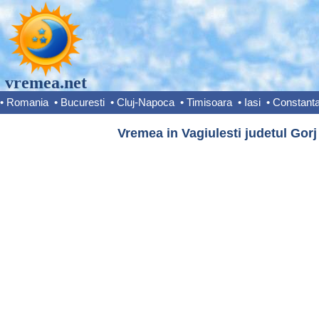
vremea.net
•
Romania
•
Bucuresti
•
Cluj-Napoca
•
Timisoara
•
Iasi
•
Constant
Vremea in Vagiulesti judetul Gorj