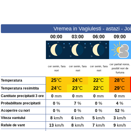
Vremea in Vagiulesti - astazi - Jo
00:00
03:00
06:00
09:00
cer partial noros,
cer senin, fara
cer senin, fara
cer senin, fara
posibil nori de
nori
nori
nori
furtuna
25
°C
24
°C
22
°C
28
°C
Temperatura
24
°C
23
°C
22
°C
29
°C
Temperatura resimitita
0
mm
0
mm
0
mm
0
mm
Cantitate precipitatii 3 ore
0
%
7
%
0
%
4
%
Probabilitate precipitatii
0
%
0
%
0
%
52
%
Acoperire cu nori
8
km/h
6
km/h
5
km/h
3
km/h
Viteza vantului
13
km/h
8
km/h
7
km/h
9
km/h
Rafale de vant