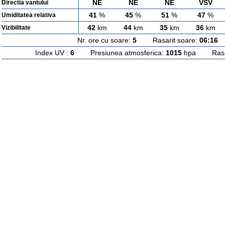
NE
NE
NE
VSV
Directia vantului
41
%
45
%
51
%
47
%
Umiditatea relativa
42
km
44
km
35
km
36
km
Vizibilitate
Nr. ore cu soare:
5
Rasarit soare:
06:16
A
Index UV :
6
Presiunea atmosferica:
1015
hpa Rasari