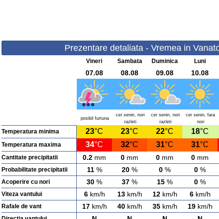
Prezentare detaliata - Vremea in Vanator
Vineri
Sambata
Duminica
Luni
07.08
08.08
09.08
10.08
cer senin, nori
cer senin, nori
cer senin, fara
posibil furtuna
razleti
razleti
nori
23
°C
23
°C
22
°C
18
°C
Temperatura minima
34
°C
32
°C
31
°C
31
°C
Temperatura maxima
0.2
mm
0
mm
0
mm
0
mm
Cantitate precipitatii
11
%
20
%
0
%
0
%
Probabilitate precipitatii
30
%
37
%
15
%
0
%
Acoperire cu nori
6
km/h
13
km/h
12
km/h
6
km/h
Viteza vantului
17
km/h
40
km/h
35
km/h
19
km/h
Rafale de vant
N
N
N
N
Directia vantului