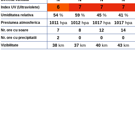
6
7
7
7
Index UV (Ultraviolete)
54
%
59
%
45
%
41
%
Umiditatea relativa
1011
hpa
1012
hpa
1017
hpa
1017
hpa
Presiunea atmosferica
7
8
12
14
Nr. ore cu soare
2
0
0
0
Nr. ore cu precipitatii
38
km
37
km
40
km
43
km
Vizibilitate