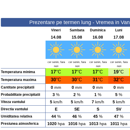
Prezentare pe termen lung - Vremea in Vanat
Vineri
Sambata
Duminica
Luni
14.08
15.08
16.08
17.08
cer senin, fara
cer senin, fara
cer senin, fara
cer senin, fara
nori
nori
nori
nori
17
°C
17
°C
17
°C
19
°C
Temperatura minima
30
°C
30
°C
31
°C
32
°C
Temperatura maxima
0
mm
0
mm
0
mm
0
mm
Cantitate precipitatii
3
%
2
%
1
%
5
%
Probabilitate precipitatii
5
km/h
5
km/h
7
km/h
5
km/h
Viteza vantului
E
SE
S
SV
Directia vantului
44
%
46
%
45
%
47
%
Umiditatea relativa
1020
hpa
1016
hpa
1013
hpa
1011
hpa
Presiunea atmosferica