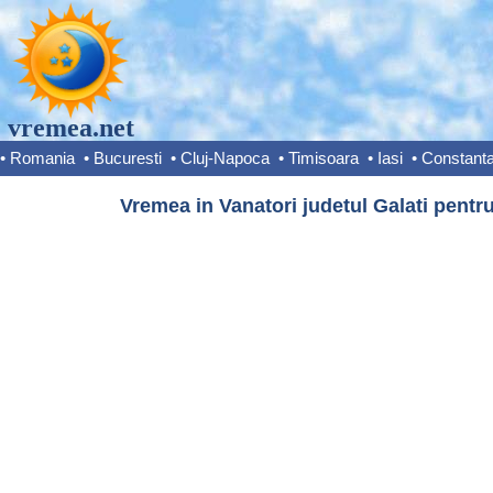
vremea.net
•
Romania
•
Bucuresti
•
Cluj-Napoca
•
Timisoara
•
Iasi
•
Constant
Vremea in Vanatori judetul Galati pentru