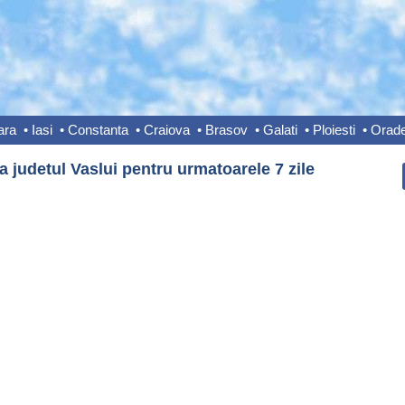
ara
•
Iasi
•
Constanta
•
Craiova
•
Brasov
•
Galati
•
Ploiesti
•
Orad
 judetul Vaslui pentru urmatoarele 7 zile