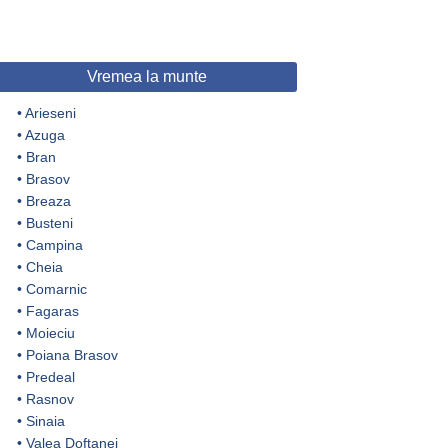
Vremea la munte
•
Arieseni
•
Azuga
•
Bran
•
Brasov
•
Breaza
•
Busteni
•
Campina
•
Cheia
•
Comarnic
•
Fagaras
•
Moieciu
•
Poiana Brasov
•
Predeal
•
Rasnov
•
Sinaia
•
Valea Doftanei