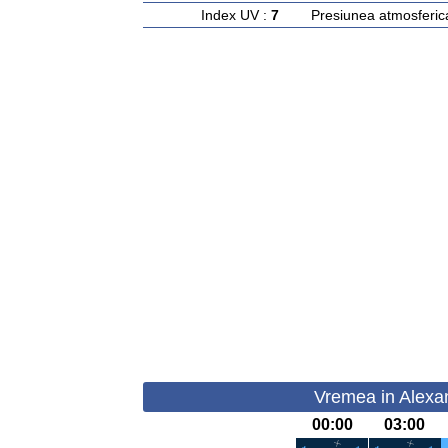
Index UV :
7
Presiunea atmosferic
Vremea in Alexan
00:00
03:00