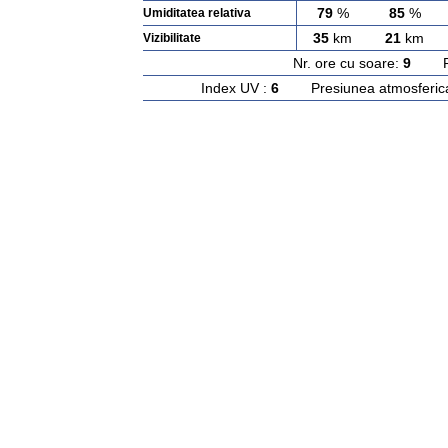
79
%
85
%
Umiditatea relativa
35
km
21
km
Vizibilitate
Nr. ore cu soare:
9
Rasa
Index UV :
6
Presiunea atmosferic