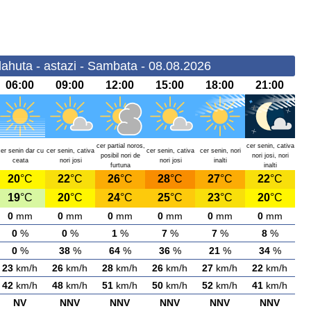
ahuta - astazi - Sambata - 08.08.2026
06:00
09:00
12:00
15:00
18:00
21:00
cer partial noros,
cer senin, cativa
cer senin dar cu
cer senin, cativa
cer senin, cativa
cer senin, nori
posibil nori de
nori josi, nori
ceata
nori josi
nori josi
inalti
furtuna
inalti
20
°C
22
°C
26
°C
28
°C
27
°C
22
°C
19
°C
20
°C
24
°C
25
°C
23
°C
20
°C
0
mm
0
mm
0
mm
0
mm
0
mm
0
mm
0
%
0
%
1
%
7
%
7
%
8
%
0
%
38
%
64
%
36
%
21
%
34
%
23
km/h
26
km/h
28
km/h
26
km/h
27
km/h
22
km/h
42
km/h
48
km/h
51
km/h
50
km/h
52
km/h
41
km/h
NV
NNV
NNV
NNV
NNV
NNV