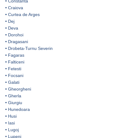
•
Constanta
•
Craiova
•
Curtea de Arges
•
Dej
•
Deva
•
Dorohoi
•
Dragasani
•
Drobeta-Turnu Severin
•
Fagaras
•
Falticeni
•
Fetesti
•
Focsani
•
Galati
•
Gheorgheni
•
Gherla
•
Giurgiu
•
Hunedoara
•
Husi
•
Iasi
•
Lugoj
•
Lupeni