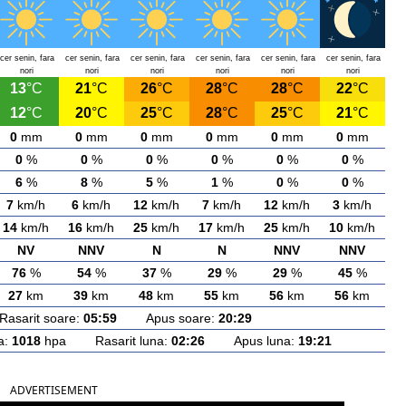
cer senin, fara
cer senin, fara
cer senin, fara
cer senin, fara
cer senin, fara
cer senin, fara
nori
nori
nori
nori
nori
nori
13
°C
21
°C
26
°C
28
°C
28
°C
22
°C
12
°C
20
°C
25
°C
28
°C
25
°C
21
°C
0
mm
0
mm
0
mm
0
mm
0
mm
0
mm
0
%
0
%
0
%
0
%
0
%
0
%
6
%
8
%
5
%
1
%
0
%
0
%
7
km/h
6
km/h
12
km/h
7
km/h
12
km/h
3
km/h
14
km/h
16
km/h
25
km/h
17
km/h
25
km/h
10
km/h
NV
NNV
N
N
NNV
NNV
76
%
54
%
37
%
29
%
29
%
45
%
27
km
39
km
48
km
55
km
56
km
56
km
arit soare:
05:59
Apus soare:
20:29
a:
1018
hpa Rasarit luna:
02:26
Apus luna:
19:21
ADVERTISEMENT