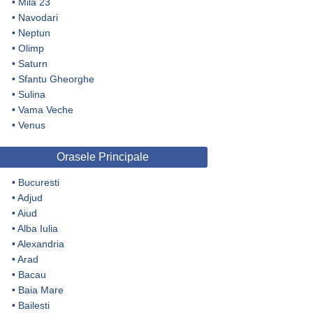
•
Mila 23
•
Navodari
•
Neptun
•
Olimp
•
Saturn
•
Sfantu Gheorghe
•
Sulina
•
Vama Veche
•
Venus
Orasele Principale
•
Bucuresti
•
Adjud
•
Aiud
•
Alba Iulia
•
Alexandria
•
Arad
•
Bacau
•
Baia Mare
•
Bailesti