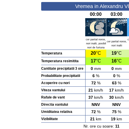
Vremea in Alexandru Vl
00:00
03:00
cer partial noros,
c
cer partial noros,
nori inalti, posibil
nori inalti
nori de furtuna
20
°C
19
°C
Temperatura
17
°C
16
°C
Temperatura resimitita
0
mm
0
mm
Cantitate precipitatii 3 ore
6
%
0
%
Probabilitate precipitatii
72
%
63
%
Acoperire cu nori
21
km/h
17
km/h
Viteza vantului
37
km/h
30
km/h
Rafale de vant
NNV
NNV
Directia vantului
72
%
75
%
Umiditatea relativa
21
km
19
km
Vizibilitate
Nr. ore cu soare:
11
Ras