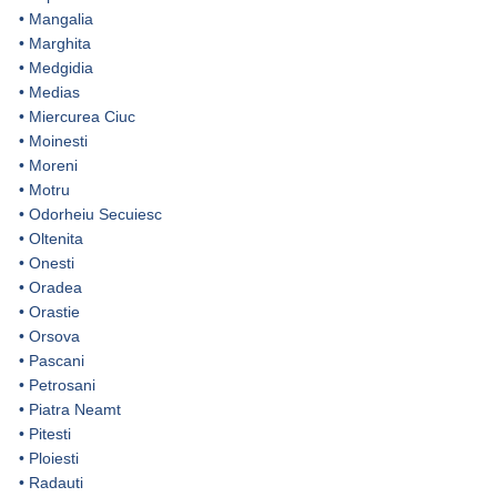
•
Mangalia
•
Marghita
•
Medgidia
•
Medias
•
Miercurea Ciuc
•
Moinesti
•
Moreni
•
Motru
•
Odorheiu Secuiesc
•
Oltenita
•
Onesti
•
Oradea
•
Orastie
•
Orsova
•
Pascani
•
Petrosani
•
Piatra Neamt
•
Pitesti
•
Ploiesti
•
Radauti