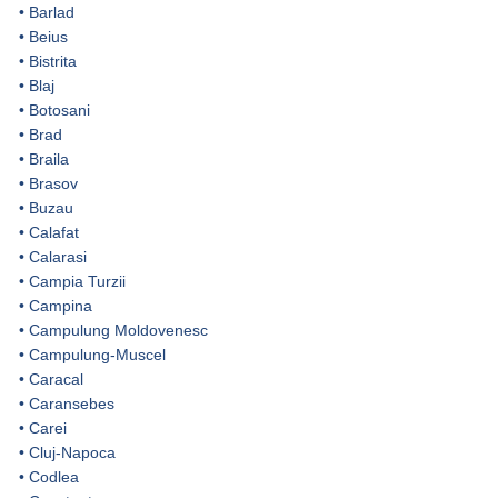
•
Barlad
•
Beius
•
Bistrita
•
Blaj
•
Botosani
•
Brad
•
Braila
•
Brasov
•
Buzau
•
Calafat
•
Calarasi
•
Campia Turzii
•
Campina
•
Campulung Moldovenesc
•
Campulung-Muscel
•
Caracal
•
Caransebes
•
Carei
•
Cluj-Napoca
•
Codlea