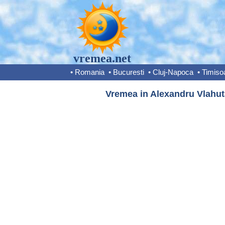
vremea.net
•
Romania
•
Bucuresti
•
Cluj-Napoca
•
Timiso
Vremea in Alexandru Vlahuta