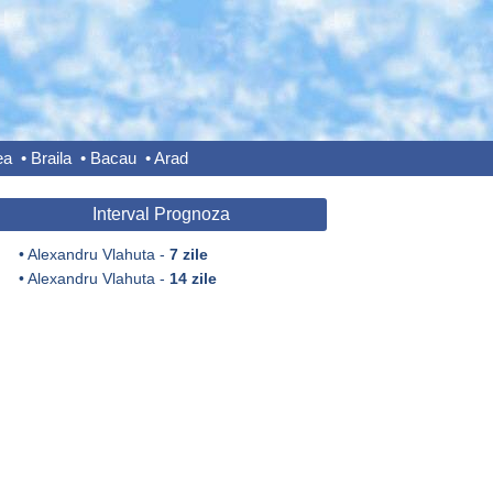
ea
•
Braila
•
Bacau
•
Arad
Interval Prognoza
•
Alexandru Vlahuta -
7 zile
•
Alexandru Vlahuta -
14 zile