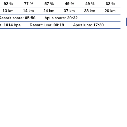
92
%
77
%
57
%
49
%
49
%
62
%
13
km
14
km
24
km
37
km
38
km
26
km
rit soare:
05:56
Apus soare:
20:32
a:
1014
hpa Rasarit luna:
00:19
Apus luna:
17:30