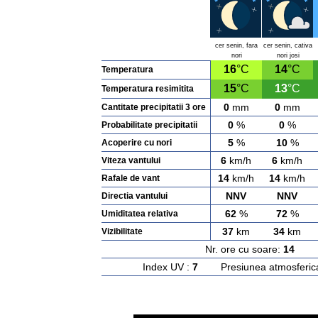
cer senin, fara
cer senin, cativa
nori
nori josi
16
°C
14
°C
Temperatura
15
°C
13
°C
Temperatura resimitita
0
mm
0
mm
Cantitate precipitatii 3 ore
0
%
0
%
Probabilitate precipitatii
5
%
10
%
Acoperire cu nori
6
km/h
6
km/h
Viteza vantului
14
km/h
14
km/h
Rafale de vant
NNV
NNV
Directia vantului
62
%
72
%
Umiditatea relativa
37
km
34
km
Vizibilitate
Nr. ore cu soare:
14
Ras
Index UV :
7
Presiunea atmosferic