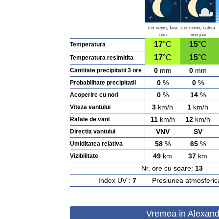
cer senin, fara
cer senin, cativa
nori
nori josi
17
°C
15
°C
Temperatura
17
°C
15
°C
Temperatura resimitita
0
mm
0
mm
Cantitate precipitatii 3 ore
0
%
0
%
Probabilitate precipitatii
0
%
14
%
Acoperire cu nori
3
km/h
1
km/h
Viteza vantului
11
km/h
12
km/h
Rafale de vant
VNV
SV
Directia vantului
58
%
65
%
Umiditatea relativa
49
km
37
km
Vizibilitate
Nr. ore cu soare:
13
Ras
Index UV :
7
Presiunea atmosferic
Vremea in Alexandr