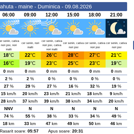
ahuta - maine - Duminica - 09.08.2026
06:00
09:00
12:00
15:00
18:00
21:00
er senin, cativa
cer senin, cativa
cer senin, nori
cer senin, cativa
cer senin, cativa
cer senin, cativa
nori josi, nori
nori josi, cativa
inalti
nori josi
nori josi
nori josi
inalti
nori inalti
18
°C
22
°C
26
°C
28
°C
27
°C
21
°C
16
°C
19
°C
23
°C
25
°C
23
°C
19
°C
0
mm
0
mm
0
mm
0
mm
0
mm
0
mm
2
%
2
%
0
%
0
%
0
%
0
%
27
%
29
%
27
%
16
%
32
%
19
%
15
km/h
20
km/h
23
km/h
21
km/h
18
km/h
9
km/h
28
km/h
37
km/h
39
km/h
38
km/h
34
km/h
20
km/h
NNV
N
N
N
N
N
74
%
55
%
38
%
33
%
34
%
49
%
18
km
33
km
47
km
49
km
50
km
46
km
arit soare:
05:57
Apus soare:
20:31