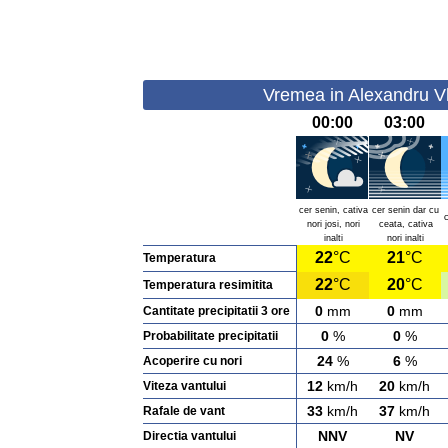
Vremea in Alexandru Vl
00:00
03:00
cer senin, cativa
cer senin dar cu
nori josi, nori
ceata, cativa
inalti
nori inalti
22
°C
21
°C
Temperatura
22
°C
20
°C
Temperatura resimitita
0
mm
0
mm
Cantitate precipitatii 3 ore
0
%
0
%
Probabilitate precipitatii
24
%
6
%
Acoperire cu nori
12
km/h
20
km/h
Viteza vantului
33
km/h
37
km/h
Rafale de vant
NNV
NV
Directia vantului