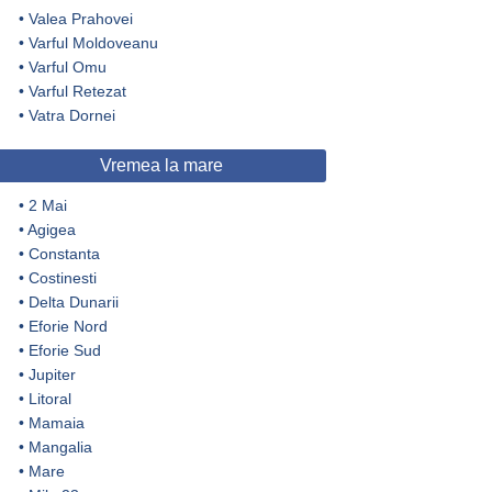
•
Valea Prahovei
•
Varful Moldoveanu
•
Varful Omu
•
Varful Retezat
•
Vatra Dornei
Vremea la mare
•
2 Mai
•
Agigea
•
Constanta
•
Costinesti
•
Delta Dunarii
•
Eforie Nord
•
Eforie Sud
•
Jupiter
•
Litoral
•
Mamaia
•
Mangalia
•
Mare