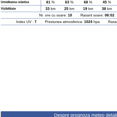
61
%
63
%
68
%
45
%
Umiditatea relativa
33
km
25
km
19
km
38
km
Vizibilitate
Nr. ore cu soare:
10
Rasarit soare:
06:02
A
Index UV :
7
Presiunea atmosferica:
1024
hpa Rasarit
Despre prognoza meteo detali