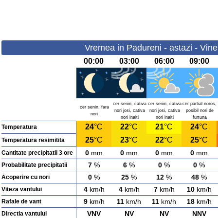
Vremea in Padureni - astazi - Vine
00:00
03:00
06:00
09:00
cer senin, cativa
cer senin, cativa
cer partial noros,
cer senin, fara
nori josi, cativa
nori josi, cativa
posibil nori de
nori
nori inalti
nori inalti
furtuna
24
°C
22
°C
21
°C
24
°C
Temperatura
25
°C
23
°C
22
°C
25
°C
Temperatura resimitita
0
mm
0
mm
0
mm
0
mm
Cantitate precipitatii 3 ore
7
%
6
%
0
%
0
%
Probabilitate precipitatii
0
%
25
%
12
%
48
%
Acoperire cu nori
4
km/h
4
km/h
7
km/h
10
km/h
Viteza vantului
9
km/h
11
km/h
11
km/h
18
km/h
Rafale de vant
VNV
NV
NV
NNV
Directia vantului