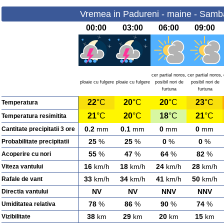
Vremea in Padureni - maine - Samb
00:00
03:00
06:00
09:00
cer partial noros,
cer partial noros,
ploaie cu fulgere
ploaie cu fulgere
posibil nori de
posibil nori de
furtuna
furtuna
22
°C
20
°C
20
°C
23
°C
Temperatura
21
°C
20
°C
18
°C
21
°C
Temperatura resimitita
0.2
mm
0.1
mm
0
mm
0
mm
Cantitate precipitatii 3 ore
25
%
25
%
0
%
0
%
Probabilitate precipitatii
55
%
47
%
64
%
82
%
Acoperire cu nori
16
km/h
18
km/h
24
km/h
28
km/h
Viteza vantului
33
km/h
34
km/h
41
km/h
50
km/h
Rafale de vant
NV
NV
NNV
NNV
Directia vantului
78
%
86
%
90
%
74
%
Umiditatea relativa
38
km
29
km
20
km
15
km
Vizibilitate