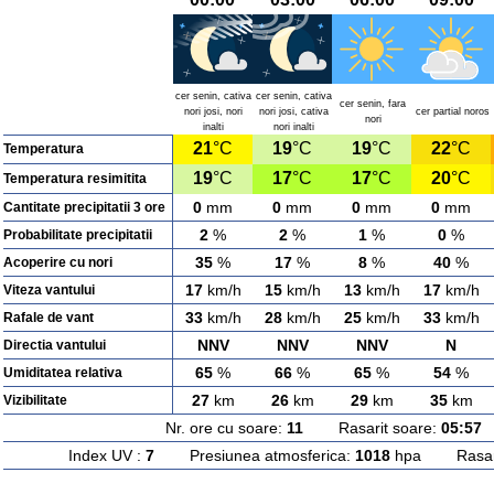
cer senin, cativa
cer senin, cativa
cer senin, fara
nori josi, nori
nori josi, cativa
cer partial noros
nori
inalti
nori inalti
21
°C
19
°C
19
°C
22
°C
Temperatura
19
°C
17
°C
17
°C
20
°C
Temperatura resimitita
0
mm
0
mm
0
mm
0
mm
Cantitate precipitatii 3 ore
2
%
2
%
1
%
0
%
Probabilitate precipitatii
35
%
17
%
8
%
40
%
Acoperire cu nori
17
km/h
15
km/h
13
km/h
17
km/h
Viteza vantului
33
km/h
28
km/h
25
km/h
33
km/h
Rafale de vant
NNV
NNV
NNV
N
Directia vantului
65
%
66
%
65
%
54
%
Umiditatea relativa
27
km
26
km
29
km
35
km
Vizibilitate
Nr. ore cu soare:
11
Rasarit soare:
05:57
A
Index UV :
7
Presiunea atmosferica:
1018
hpa Rasarit