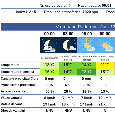
Nr. ore cu soare:
4
Rasarit soare:
06:01
A
Index UV :
5
Presiunea atmosferica:
1020
hpa Rasarit
Vremea in Padureni - Joi - 1
00:00
03:00
06:00
09:00
cer senin, cativa
cer senin, cativa
cer senin, cativa
cer partial noros
nori josi
nori josi
nori josi
18
°C
15
°C
14
°C
21
°C
Temperatura
16
°C
14
°C
12
°C
18
°C
Temperatura resimitita
0
mm
0
mm
0
mm
0
mm
Cantitate precipitatii 3 ore
6
%
6
%
3
%
1
%
Probabilitate precipitatii
50
%
28
%
16
%
13
%
Acoperire cu nori
8
km/h
7
km/h
7
km/h
12
km/h
Viteza vantului
19
km/h
18
km/h
17
km/h
21
km/h
Rafale de vant
NNV
NNV
NNV
N
Directia vantului