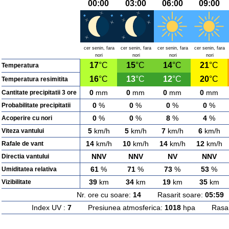
00:00
03:00
06:00
09:00
cer senin, fara
cer senin, fara
cer senin, fara
cer senin, fara
nori
nori
nori
nori
17
°C
15
°C
14
°C
21
°C
Temperatura
16
°C
13
°C
12
°C
20
°C
Temperatura resimitita
0
mm
0
mm
0
mm
0
mm
Cantitate precipitatii 3 ore
0
%
0
%
0
%
0
%
Probabilitate precipitatii
0
%
0
%
8
%
4
%
Acoperire cu nori
5
km/h
5
km/h
7
km/h
6
km/h
Viteza vantului
14
km/h
10
km/h
14
km/h
12
km/h
Rafale de vant
NNV
NNV
NV
NNV
Directia vantului
61
%
71
%
73
%
53
%
Umiditatea relativa
39
km
34
km
19
km
35
km
Vizibilitate
Nr. ore cu soare:
14
Rasarit soare:
05:59
A
Index UV :
7
Presiunea atmosferica:
1018
hpa Rasarit