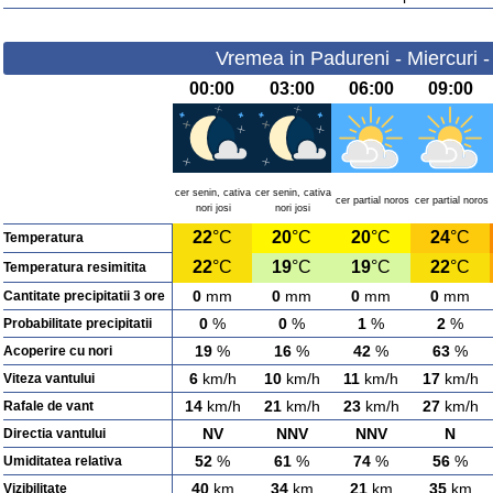
Vremea in Padureni - Miercuri 
00:00
03:00
06:00
09:00
cer senin, cativa
cer senin, cativa
cer partial noros
cer partial noros
nori josi
nori josi
22
°C
20
°C
20
°C
24
°C
Temperatura
22
°C
19
°C
19
°C
22
°C
Temperatura resimitita
0
mm
0
mm
0
mm
0
mm
Cantitate precipitatii 3 ore
0
%
0
%
1
%
2
%
Probabilitate precipitatii
19
%
16
%
42
%
63
%
Acoperire cu nori
6
km/h
10
km/h
11
km/h
17
km/h
Viteza vantului
14
km/h
21
km/h
23
km/h
27
km/h
Rafale de vant
NV
NNV
NNV
N
Directia vantului
52
%
61
%
74
%
56
%
Umiditatea relativa
40
km
34
km
21
km
35
km
Vizibilitate