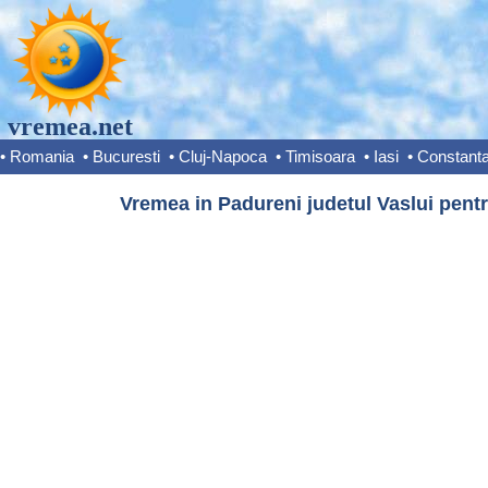
vremea.net
•
Romania
•
Bucuresti
•
Cluj-Napoca
•
Timisoara
•
Iasi
•
Constant
Vremea in Padureni judetul Vaslui pentr