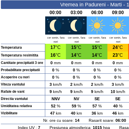
Vremea in Padureni - Marti - 
00:00
03:00
06:00
09:00
cer senin, fara
cer senin, fara
cer senin, fara
cer senin, fara
nori
nori
nori
nori
17
°C
15
°C
15
°C
24
°C
Temperatura
16
°C
14
°C
14
°C
23
°C
Temperatura resimitita
0
mm
0
mm
0
mm
0
mm
Cantitate precipitatii 3 ore
0
%
0
%
0
%
0
%
Probabilitate precipitatii
0
%
0
%
0
%
0
%
Acoperire cu nori
3
km/h
2
km/h
2
km/h
3
km/h
Viteza vantului
9
km/h
9
km/h
9
km/h
10
km/h
Rafale de vant
NNV
NV
SE
SE
Directia vantului
52
%
59
%
57
%
40
%
Umiditatea relativa
47
km
40
km
36
km
46
km
Vizibilitate
Nr. ore cu soare:
14
Rasarit soare:
06:00
A
Index UV :
7
Presiunea atmosferica:
1015
hpa Rasarit