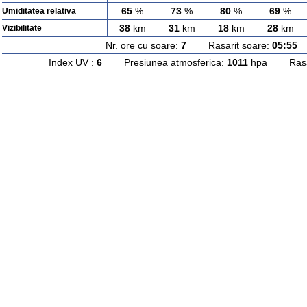
65
%
73
%
80
%
69
%
Umiditatea relativa
38
km
31
km
18
km
28
km
Vizibilitate
Nr. ore cu soare:
7
Rasarit soare:
05:55
A
Index UV :
6
Presiunea atmosferica:
1011
hpa Rasari