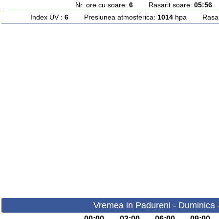
Nr. ore cu soare:
6
Rasarit soare:
05:56
A
Index UV :
6
Presiunea atmosferica:
1014
hpa Rasarit
Vremea in Padureni - Duminica 
00:00
03:00
06:00
09:00