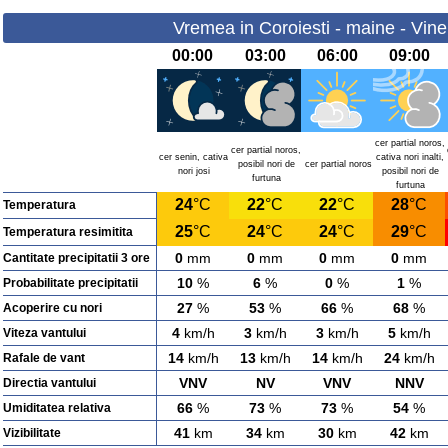
Vremea in Coroiesti - maine - Vine
00:00
03:00
06:00
09:00
cer partial noros,
cer partial noros,
cer senin, cativa
cativa nori inalti,
posibil nori de
cer partial noros
nori josi
posibil nori de
furtuna
furtuna
24
°C
22
°C
22
°C
28
°C
Temperatura
25
°C
24
°C
24
°C
29
°C
Temperatura resimitita
0
mm
0
mm
0
mm
0
mm
Cantitate precipitatii 3 ore
10
%
6
%
0
%
1
%
Probabilitate precipitatii
27
%
53
%
66
%
68
%
Acoperire cu nori
4
km/h
3
km/h
3
km/h
5
km/h
Viteza vantului
14
km/h
13
km/h
14
km/h
24
km/h
Rafale de vant
VNV
NV
VNV
NNV
Directia vantului
66
%
73
%
73
%
54
%
Umiditatea relativa
41
km
34
km
30
km
42
km
Vizibilitate