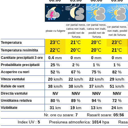
cer partial noros,
cer partial noros,
cer partial noros,
cativa nori inalti,
cativa nori inalti,
ploaie cu fulgere
nori inalti, posibil
posibil nori de
posibil nori de
nori de furtuna
furtuna
furtuna
23
°C
21
°C
20
°C
23
°C
Temperatura
22
°C
20
°C
20
°C
21
°C
Temperatura resimitita
0.4
mm
0
mm
0
mm
0
mm
Cantitate precipitatii 3 ore
25
%
2
%
1
%
1
%
Probabilitate precipitatii
52
%
67
%
75
%
82
%
Acoperire cu nori
20
km/h
22
km/h
22
km/h
29
km/h
Viteza vantului
38
km/h
38
km/h
37
km/h
51
km/h
Rafale de vant
NV
NNV
NNV
NNV
Directia vantului
80
%
89
%
94
%
72
%
Umiditatea relativa
31
km
19
km
13
km
24
km
Vizibilitate
Nr. ore cu soare:
7
Rasarit soare:
05:56
A
Index UV :
5
Presiunea atmosferica:
1014
hpa Rasarit