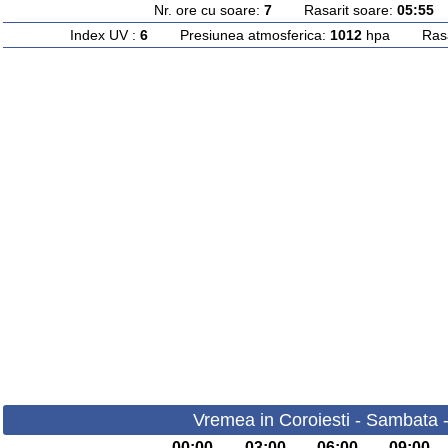
Nr. ore cu soare:
7
Rasarit soare:
05:55
A
Index UV :
6
Presiunea atmosferica:
1012
hpa Rasari
Vremea in Coroiesti - Sambata 
00:00
03:00
06:00
09:00