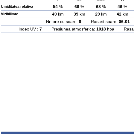
54
%
66
%
68
%
46
%
Umiditatea relativa
49
km
39
km
29
km
42
km
Vizibilitate
Nr. ore cu soare:
9
Rasarit soare:
06:01
A
Index UV :
7
Presiunea atmosferica:
1018
hpa Rasarit