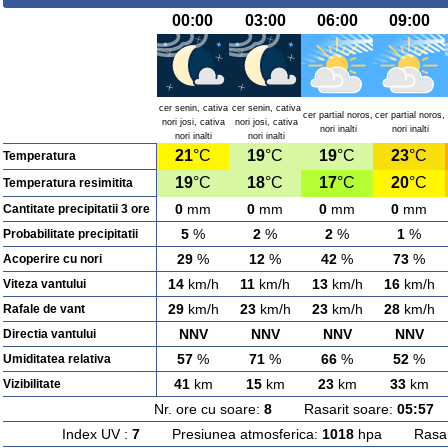
00:00
03:00
06:00
09:00
cer senin, cativa
cer senin, cativa
cer partial noros,
cer partial noros,
nori josi, cativa
nori josi, cativa
nori inalti
nori inalti
nori inalti
nori inalti
21
°C
19
°C
19
°C
23
°C
Temperatura
19
°C
18
°C
17
°C
20
°C
Temperatura resimitita
0
mm
0
mm
0
mm
0
mm
Cantitate precipitatii 3 ore
5
%
2
%
2
%
1
%
Probabilitate precipitatii
29
%
12
%
42
%
73
%
Acoperire cu nori
14
km/h
11
km/h
13
km/h
16
km/h
Viteza vantului
29
km/h
23
km/h
23
km/h
28
km/h
Rafale de vant
NNV
NNV
NNV
NNV
Directia vantului
57
%
71
%
66
%
52
%
Umiditatea relativa
41
km
15
km
23
km
33
km
Vizibilitate
Nr. ore cu soare:
8
Rasarit soare:
05:57
A
Index UV :
7
Presiunea atmosferica:
1018
hpa Rasarit