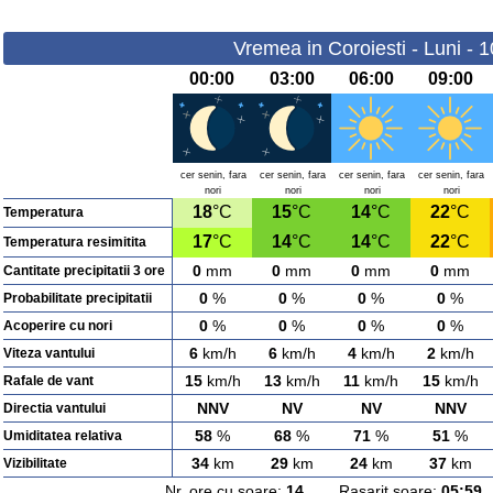
Vremea in Coroiesti - Luni - 
00:00
03:00
06:00
09:00
cer senin, fara
cer senin, fara
cer senin, fara
cer senin, fara
nori
nori
nori
nori
18
°C
15
°C
14
°C
22
°C
Temperatura
17
°C
14
°C
14
°C
22
°C
Temperatura resimitita
0
mm
0
mm
0
mm
0
mm
Cantitate precipitatii 3 ore
0
%
0
%
0
%
0
%
Probabilitate precipitatii
0
%
0
%
0
%
0
%
Acoperire cu nori
6
km/h
6
km/h
4
km/h
2
km/h
Viteza vantului
15
km/h
13
km/h
11
km/h
15
km/h
Rafale de vant
NNV
NV
NV
NNV
Directia vantului
58
%
68
%
71
%
51
%
Umiditatea relativa
34
km
29
km
24
km
37
km
Vizibilitate
Nr. ore cu soare:
14
Rasarit soare:
05:59
A