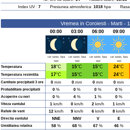
Index UV :
7
Presiunea atmosferica:
1018
hpa Rasarit
Vremea in Coroiesti - Marti - 
00:00
03:00
06:00
09:00
cer senin, fara
cer senin, fara
cer senin, fara
cer senin, fara
nori
nori
nori
nori
18
°C
15
°C
15
°C
24
°C
Temperatura
17
°C
15
°C
15
°C
24
°C
Temperatura resimitita
0
mm
0
mm
0
mm
0
mm
Cantitate precipitatii 3 ore
0
%
0
%
0
%
0
%
Probabilitate precipitatii
0
%
4
%
1
%
0
%
Acoperire cu nori
1
km/h
0
km/h
2
km/h
1
km/h
Viteza vantului
12
km/h
9
km/h
6
km/h
8
km/h
Rafale de vant
NNE
NNV
V
E
Directia vantului
58
%
68
%
67
%
46
%
Umiditatea relativa