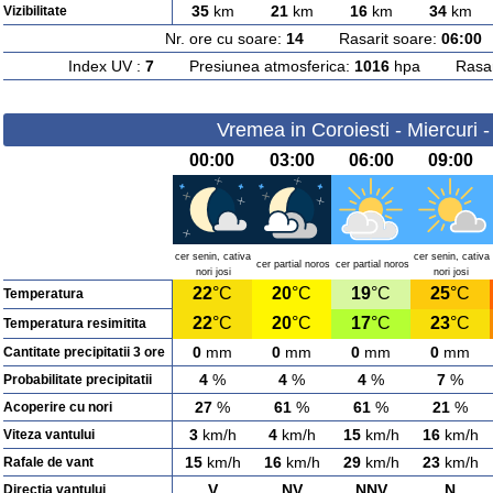
35
km
21
km
16
km
34
km
Vizibilitate
Nr. ore cu soare:
14
Rasarit soare:
06:00
A
Index UV :
7
Presiunea atmosferica:
1016
hpa Rasarit
Vremea in Coroiesti - Miercuri 
00:00
03:00
06:00
09:00
cer senin, cativa
cer senin, cativa
cer partial noros
cer partial noros
nori josi
nori josi
22
°C
20
°C
19
°C
25
°C
Temperatura
22
°C
20
°C
17
°C
23
°C
Temperatura resimitita
0
mm
0
mm
0
mm
0
mm
Cantitate precipitatii 3 ore
4
%
4
%
4
%
7
%
Probabilitate precipitatii
27
%
61
%
61
%
21
%
Acoperire cu nori
3
km/h
4
km/h
15
km/h
16
km/h
Viteza vantului
15
km/h
16
km/h
29
km/h
23
km/h
Rafale de vant
V
NV
NNV
N
Directia vantului