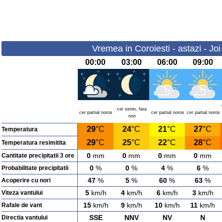
Vremea in Coroiesti - astazi - Jo
00:00
03:00
06:00
09:00
cer senin, fara
cer partial noros
cer partial noros
cer partial noros
nori
29
°C
24
°C
21
°C
27
°C
Temperatura
29
°C
25
°C
22
°C
28
°C
Temperatura resimitita
0
mm
0
mm
0
mm
0
mm
Cantitate precipitatii 3 ore
0
%
0
%
4
%
6
%
Probabilitate precipitatii
47
%
5
%
60
%
63
%
Acoperire cu nori
5
km/h
4
km/h
6
km/h
3
km/h
Viteza vantului
15
km/h
9
km/h
10
km/h
11
km/h
Rafale de vant
SSE
NNV
NV
N
Directia vantului