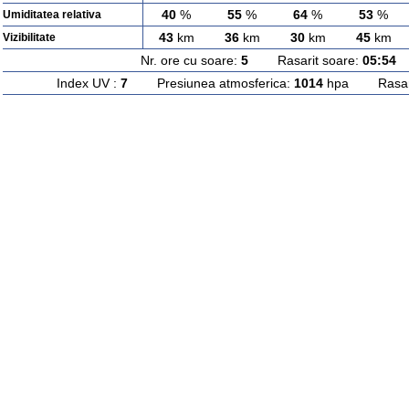
40
%
55
%
64
%
53
%
Umiditatea relativa
43
km
36
km
30
km
45
km
Vizibilitate
Nr. ore cu soare:
5
Rasarit soare:
05:54
A
Index UV :
7
Presiunea atmosferica:
1014
hpa Rasarit