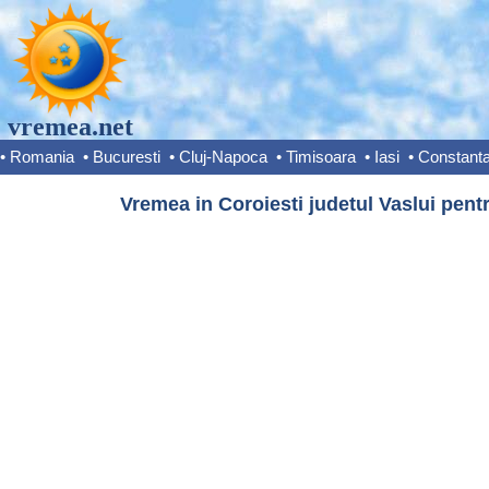
vremea.net
•
Romania
•
Bucuresti
•
Cluj-Napoca
•
Timisoara
•
Iasi
•
Constant
Vremea in Coroiesti judetul Vaslui pentr