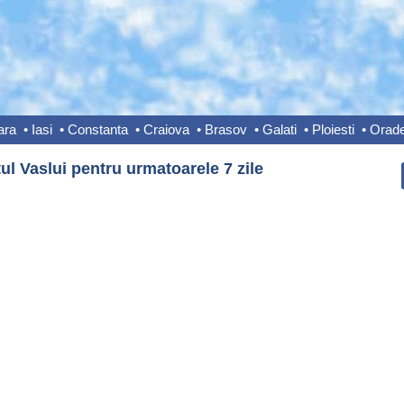
ara
•
Iasi
•
Constanta
•
Craiova
•
Brasov
•
Galati
•
Ploiesti
•
Orad
tul Vaslui pentru urmatoarele 7 zile