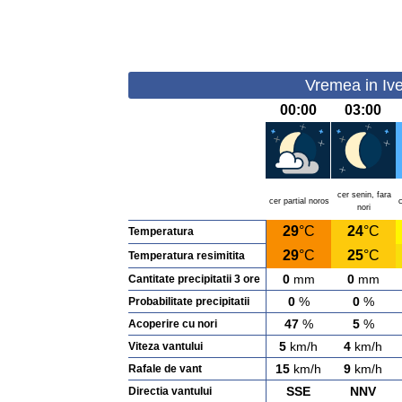
Vremea in Ives
00:00
03:00
cer senin, fara
cer partial noros
c
nori
29
°C
24
°C
Temperatura
29
°C
25
°C
Temperatura resimitita
0
mm
0
mm
Cantitate precipitatii 3 ore
0
%
0
%
Probabilitate precipitatii
47
%
5
%
Acoperire cu nori
5
km/h
4
km/h
Viteza vantului
15
km/h
9
km/h
Rafale de vant
SSE
NNV
Directia vantului