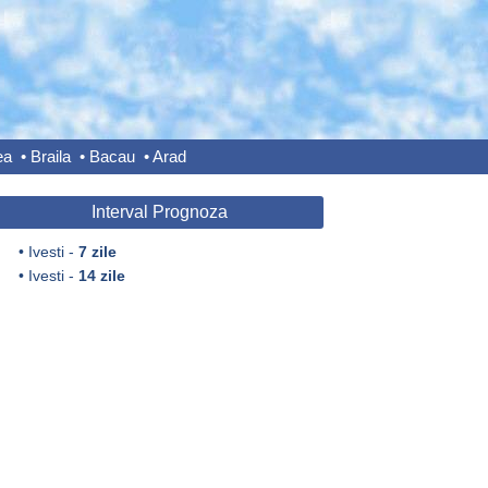
ea
•
Braila
•
Bacau
•
Arad
Interval Prognoza
•
Ivesti -
7 zile
•
Ivesti -
14 zile