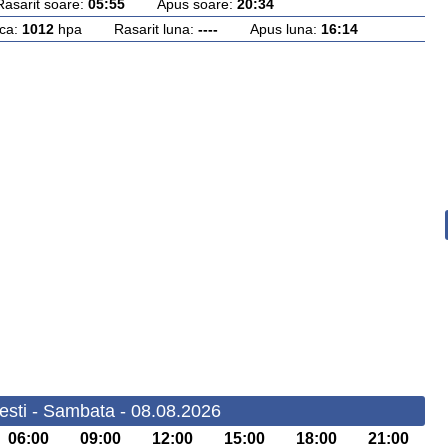
rit soare:
05:55
Apus soare:
20:34
ca:
1012
hpa Rasarit luna:
----
Apus luna:
16:14
esti - Sambata - 08.08.2026
06:00
09:00
12:00
15:00
18:00
21:00