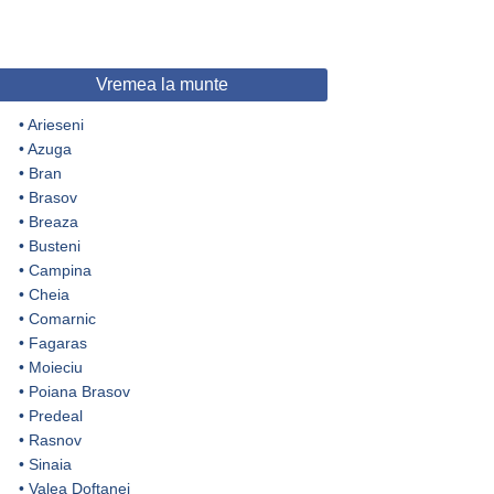
Vremea la munte
•
Arieseni
•
Azuga
•
Bran
•
Brasov
•
Breaza
•
Busteni
•
Campina
•
Cheia
•
Comarnic
•
Fagaras
•
Moieciu
•
Poiana Brasov
•
Predeal
•
Rasnov
•
Sinaia
•
Valea Doftanei