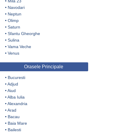
•
Mila 23
•
Navodari
•
Neptun
•
Olimp
•
Saturn
•
Sfantu Gheorghe
•
Sulina
•
Vama Veche
•
Venus
Orasele Principale
•
Bucuresti
•
Adjud
•
Aiud
•
Alba Iulia
•
Alexandria
•
Arad
•
Bacau
•
Baia Mare
•
Bailesti