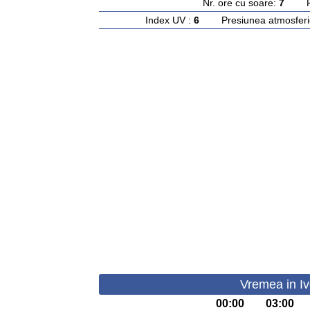
Nr. ore cu soare:
7
Rasa
Index UV :
6
Presiunea atmosferi
Vremea in Iv
00:00
03:00