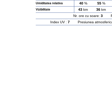
40
%
55
%
Umiditatea relativa
43
km
36
km
Vizibilitate
Nr. ore cu soare:
3
Rasa
Index UV :
7
Presiunea atmosferic