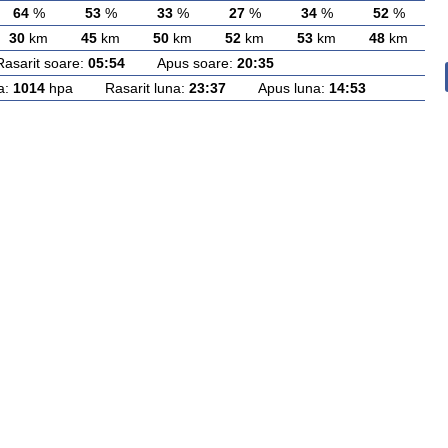
64
%
53
%
33
%
27
%
34
%
52
%
30
km
45
km
50
km
52
km
53
km
48
km
rit soare:
05:54
Apus soare:
20:35
a:
1014
hpa Rasarit luna:
23:37
Apus luna:
14:53