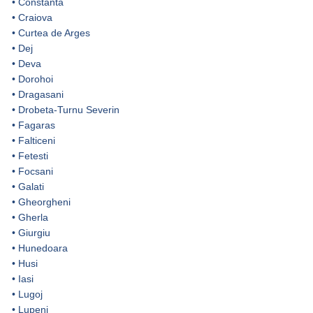
•
Constanta
•
Craiova
•
Curtea de Arges
•
Dej
•
Deva
•
Dorohoi
•
Dragasani
•
Drobeta-Turnu Severin
•
Fagaras
•
Falticeni
•
Fetesti
•
Focsani
•
Galati
•
Gheorgheni
•
Gherla
•
Giurgiu
•
Hunedoara
•
Husi
•
Iasi
•
Lugoj
•
Lupeni