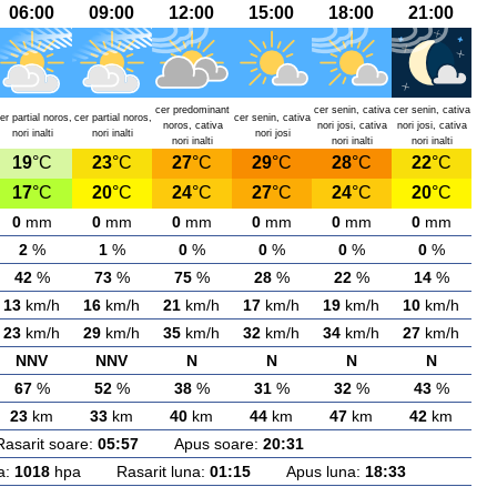
06:00
09:00
12:00
15:00
18:00
21:00
cer predominant
cer senin, cativa
cer senin, cativa
er partial noros,
cer partial noros,
cer senin, cativa
noros, cativa
nori josi, cativa
nori josi, cativa
nori inalti
nori inalti
nori josi
nori inalti
nori inalti
nori inalti
19
°C
23
°C
27
°C
29
°C
28
°C
22
°C
17
°C
20
°C
24
°C
27
°C
24
°C
20
°C
0
mm
0
mm
0
mm
0
mm
0
mm
0
mm
2
%
1
%
0
%
0
%
0
%
0
%
42
%
73
%
75
%
28
%
22
%
14
%
13
km/h
16
km/h
21
km/h
17
km/h
19
km/h
10
km/h
23
km/h
29
km/h
35
km/h
32
km/h
34
km/h
27
km/h
NNV
NNV
N
N
N
N
67
%
52
%
38
%
31
%
32
%
43
%
23
km
33
km
40
km
44
km
47
km
42
km
rit soare:
05:57
Apus soare:
20:31
a:
1018
hpa Rasarit luna:
01:15
Apus luna:
18:33