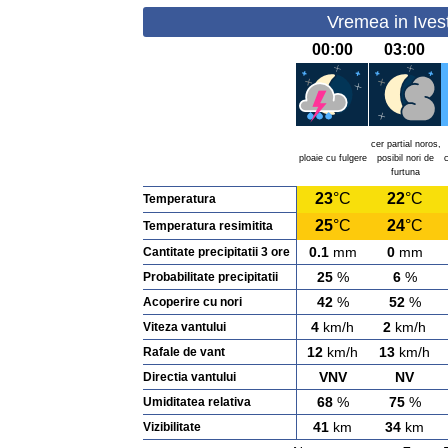
Vremea in Ivest
00:00
03:00
cer partial noros,
ploaie cu fulgere
posibil nori de
c
furtuna
23
°C
22
°C
Temperatura
25
°C
24
°C
Temperatura resimitita
0.1
mm
0
mm
Cantitate precipitatii 3 ore
25
%
6
%
Probabilitate precipitatii
42
%
52
%
Acoperire cu nori
4
km/h
2
km/h
Viteza vantului
12
km/h
13
km/h
Rafale de vant
VNV
NV
Directia vantului
68
%
75
%
Umiditatea relativa
41
km
34
km
Vizibilitate