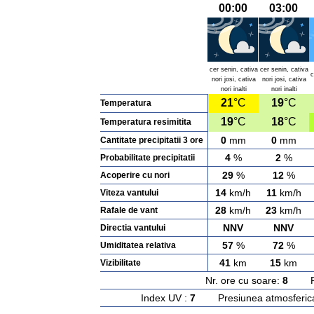
00:00
03:00
cer senin, cativa
cer senin, cativa
c
nori josi, cativa
nori josi, cativa
nori inalti
nori inalti
21
°C
19
°C
Temperatura
19
°C
18
°C
Temperatura resimitita
0
mm
0
mm
Cantitate precipitatii 3 ore
4
%
2
%
Probabilitate precipitatii
29
%
12
%
Acoperire cu nori
14
km/h
11
km/h
Viteza vantului
28
km/h
23
km/h
Rafale de vant
NNV
NNV
Directia vantului
57
%
72
%
Umiditatea relativa
41
km
15
km
Vizibilitate
Nr. ore cu soare:
8
Rasa
Index UV :
7
Presiunea atmosferic