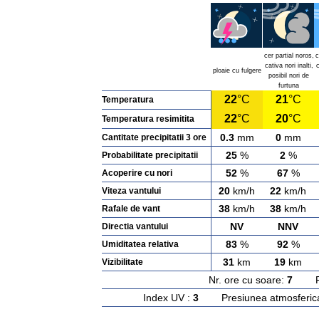
cer partial noros,
c
cativa nori inalti,
c
ploaie cu fulgere
posibil nori de
furtuna
22
°C
21
°C
Temperatura
22
°C
20
°C
Temperatura resimitita
0.3
mm
0
mm
Cantitate precipitatii 3 ore
25
%
2
%
Probabilitate precipitatii
52
%
67
%
Acoperire cu nori
20
km/h
22
km/h
Viteza vantului
38
km/h
38
km/h
Rafale de vant
NV
NNV
Directia vantului
83
%
92
%
Umiditatea relativa
31
km
19
km
Vizibilitate
Nr. ore cu soare:
7
Rasa
Index UV :
3
Presiunea atmosferic