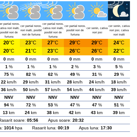
er partial noros,
cer partial noros,
cer partial noros,
cer partial noros,
cer senin, cativa
ativa nori inalti,
cativa nori inalti,
cer senin, cativa
nori inalti, posibil
posibil nori de
nori josi, cativa
posibil nori de
posibil nori de
nori josi
nori de furtuna
furtuna
nori inalti
furtuna
furtuna
20
°C
23
°C
27
°C
29
°C
29
°C
24
°C
20
°C
21
°C
23
°C
26
°C
26
°C
22
°C
0
mm
0
mm
0
mm
0
mm
0
mm
0
mm
1
%
1
%
1
%
2
%
3
%
5
%
75
%
82
%
62
%
49
%
31
%
29
%
22
km/h
29
km/h
31
km/h
28
km/h
24
km/h
18
km/h
36
km/h
50
km/h
57
km/h
54
km/h
44
km/h
39
km/h
NNV
NNV
NNV
NNV
NNV
NNV
94
%
72
%
53
%
47
%
47
%
51
%
13
km
24
km
38
km
42
km
43
km
39
km
rit soare:
05:56
Apus soare:
20:32
a:
1014
hpa Rasarit luna:
00:19
Apus luna:
17:30