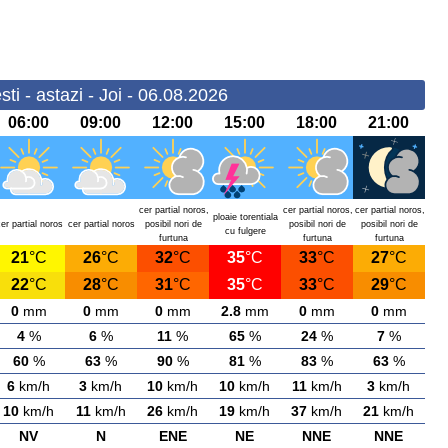
ti - astazi - Joi - 06.08.2026
06:00
09:00
12:00
15:00
18:00
21:00
cer partial noros,
cer partial noros,
cer partial noros,
ploaie torentiala
er partial noros
cer partial noros
posibil nori de
posibil nori de
posibil nori de
cu fulgere
furtuna
furtuna
furtuna
21
°C
26
°C
32
°C
35
°C
33
°C
27
°C
22
°C
28
°C
31
°C
35
°C
33
°C
29
°C
0
mm
0
mm
0
mm
2.8
mm
0
mm
0
mm
4
%
6
%
11
%
65
%
24
%
7
%
60
%
63
%
90
%
81
%
83
%
63
%
6
km/h
3
km/h
10
km/h
10
km/h
11
km/h
3
km/h
10
km/h
11
km/h
26
km/h
19
km/h
37
km/h
21
km/h
NV
N
ENE
NE
NNE
NNE