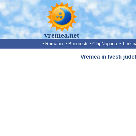
vremea.net
•
Romania
•
Bucuresti
•
Cluj-Napoca
•
Timiso
Vremea in Ivesti jude