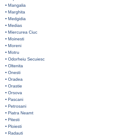
•
Mangalia
•
Marghita
•
Medgidia
•
Medias
•
Miercurea Ciuc
•
Moinesti
•
Moreni
•
Motru
•
Odorheiu Secuiesc
•
Oltenita
•
Onesti
•
Oradea
•
Orastie
•
Orsova
•
Pascani
•
Petrosani
•
Piatra Neamt
•
Pitesti
•
Ploiesti
•
Radauti