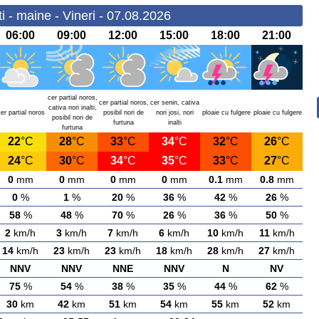
i - maine - Vineri - 07.08.2026
06:00
09:00
12:00
15:00
18:00
21:00
cer partial noros,
cer partial noros,
cer senin, cativa
cativa nori inalti,
er partial noros
posibil nori de
nori josi, nori
ploaie cu fulgere
ploaie cu fulgere
posibil nori de
furtuna
inalti
furtuna
22
°C
28
°C
33
°C
34
°C
32
°C
26
°C
24
°C
30
°C
34
°C
35
°C
33
°C
27
°C
0
mm
0
mm
0
mm
0
mm
0.1
mm
0.8
mm
0
%
1
%
20
%
36
%
42
%
26
%
58
%
48
%
70
%
26
%
36
%
50
%
2
km/h
3
km/h
7
km/h
6
km/h
10
km/h
11
km/h
14
km/h
23
km/h
23
km/h
18
km/h
28
km/h
27
km/h
NNV
NNV
NNE
NNV
N
NV
75
%
54
%
38
%
35
%
44
%
62
%
30
km
42
km
51
km
54
km
55
km
52
km