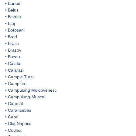
•
Barlad
•
Beius
•
Bistrita
•
Blaj
•
Botosani
•
Brad
•
Braila
•
Brasov
•
Buzau
•
Calafat
•
Calarasi
•
Campia Turzii
•
Campina
•
Campulung Moldovenesc
•
Campulung-Muscel
•
Caracal
•
Caransebes
•
Carei
•
Cluj-Napoca
•
Codlea