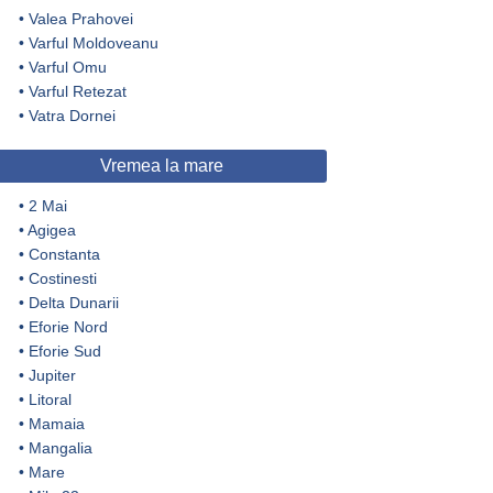
•
Valea Prahovei
•
Varful Moldoveanu
•
Varful Omu
•
Varful Retezat
•
Vatra Dornei
Vremea la mare
•
2 Mai
•
Agigea
•
Constanta
•
Costinesti
•
Delta Dunarii
•
Eforie Nord
•
Eforie Sud
•
Jupiter
•
Litoral
•
Mamaia
•
Mangalia
•
Mare