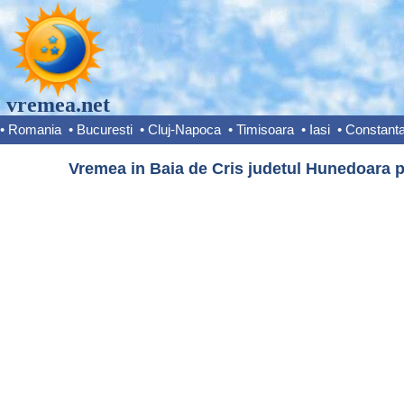
vremea.net
•
Romania
•
Bucuresti
•
Cluj-Napoca
•
Timisoara
•
Iasi
•
Constant
Vremea in Baia de Cris judetul Hunedoara p