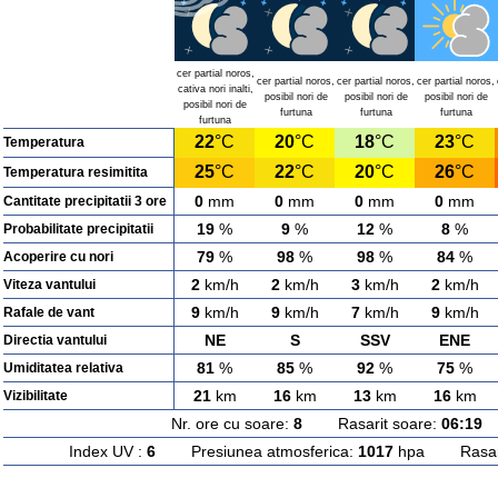
cer partial noros,
cer partial noros,
cer partial noros,
cer partial noros,
cativa nori inalti,
posibil nori de
posibil nori de
posibil nori de
posibil nori de
furtuna
furtuna
furtuna
furtuna
22
°C
20
°C
18
°C
23
°C
Temperatura
25
°C
22
°C
20
°C
26
°C
Temperatura resimitita
0
mm
0
mm
0
mm
0
mm
Cantitate precipitatii 3 ore
19
%
9
%
12
%
8
%
Probabilitate precipitatii
79
%
98
%
98
%
84
%
Acoperire cu nori
2
km/h
2
km/h
3
km/h
2
km/h
Viteza vantului
9
km/h
9
km/h
7
km/h
9
km/h
Rafale de vant
NE
S
SSV
ENE
Directia vantului
81
%
85
%
92
%
75
%
Umiditatea relativa
21
km
16
km
13
km
16
km
Vizibilitate
Nr. ore cu soare:
8
Rasarit soare:
06:19
A
Index UV :
6
Presiunea atmosferica:
1017
hpa Rasarit