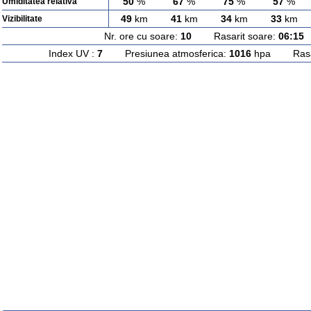
50
%
67
%
75
%
57
%
Umiditatea relativa
49
km
41
km
34
km
33
km
Vizibilitate
Nr. ore cu soare:
10
Rasarit soare:
06:15
A
Index UV :
7
Presiunea atmosferica:
1016
hpa Rasari