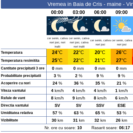
Vremea in Baia de Cris - maine - Vi
00:00
03:00
06:00
09:00
cer senin, cativa
cer senin, cativa
cer senin, cativa
cer senin, cativa
nori josi, nori
nori josi, cativa
nori josi
nori josi
inalti
nori inalti
24
°C
22
°C
20
°C
26
°C
Temperatura
25
°C
22
°C
21
°C
27
°C
Temperatura resimitita
0
mm
0
mm
0
mm
0
mm
Cantitate precipitatii 3 ore
3
%
2
%
9
%
9
%
Probabilitate precipitatii
24
%
36
%
35
%
21
%
Acoperire cu nori
4
km/h
4
km/h
4
km/h
1
km/h
Viteza vantului
8
km/h
9
km/h
8
km/h
6
km/h
Rafale de vant
SV
SV
SSV
ESE
Directia vantului
57
%
63
%
65
%
53
%
Umiditatea relativa
30
km
31
km
32
km
26
km
Vizibilitate
Nr. ore cu soare:
10
Rasarit soare:
06:17
A