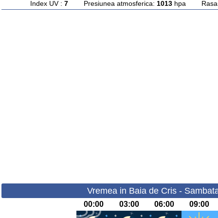
Index UV :
7
Presiunea atmosferica:
1013
hpa Rasarit
Vremea in Baia de Cris - Sambata
00:00
03:00
06:00
09:00