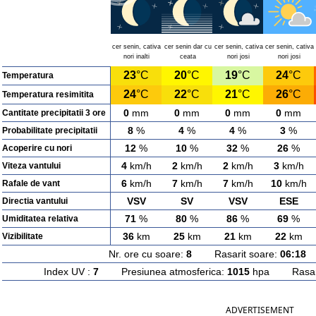
cer senin, cativa
cer senin dar cu
cer senin, cativa
cer senin, cativa
nori inalti
ceata
nori josi
nori josi
23
°C
20
°C
19
°C
24
°C
Temperatura
24
°C
22
°C
21
°C
26
°C
Temperatura resimitita
0
mm
0
mm
0
mm
0
mm
Cantitate precipitatii 3 ore
8
%
4
%
4
%
3
%
Probabilitate precipitatii
12
%
10
%
32
%
26
%
Acoperire cu nori
4
km/h
2
km/h
2
km/h
3
km/h
Viteza vantului
6
km/h
7
km/h
7
km/h
10
km/h
Rafale de vant
VSV
SV
VSV
ESE
Directia vantului
71
%
80
%
86
%
69
%
Umiditatea relativa
36
km
25
km
21
km
22
km
Vizibilitate
Nr. ore cu soare:
8
Rasarit soare:
06:18
A
Index UV :
7
Presiunea atmosferica:
1015
hpa Rasarit
ADVERTISEMENT