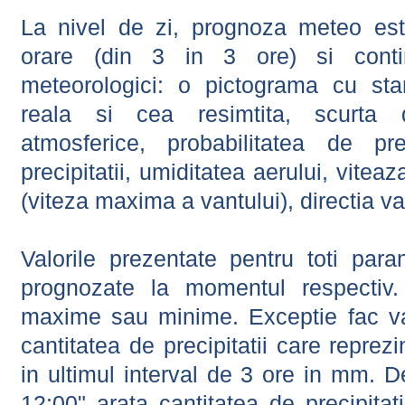
La nivel de zi, prognoza meteo este
orare (din 3 in 3 ore) si contin
meteorologici: o pictograma cu sta
reala si cea resimtita, scurta d
atmosferice, probabilitatea de prec
precipitatii, umiditatea aerului, viteaz
(viteza maxima a vantului), directia va
Valorile prezentate pentru toti param
prognozate la momentul respectiv.
maxime sau minime. Exceptie fac val
cantitatea de precipitatii care reprez
in ultimul interval de 3 ore in mm.
12:00" arata cantitatea de precipitat