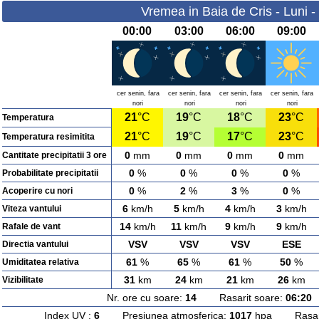
Vremea in Baia de Cris - Luni 
00:00
03:00
06:00
09:00
cer senin, fara
cer senin, fara
cer senin, fara
cer senin, fara
nori
nori
nori
nori
21
°C
19
°C
18
°C
23
°C
Temperatura
21
°C
19
°C
17
°C
23
°C
Temperatura resimitita
0
mm
0
mm
0
mm
0
mm
Cantitate precipitatii 3 ore
0
%
0
%
0
%
0
%
Probabilitate precipitatii
0
%
2
%
3
%
0
%
Acoperire cu nori
6
km/h
5
km/h
4
km/h
3
km/h
Viteza vantului
14
km/h
11
km/h
9
km/h
9
km/h
Rafale de vant
VSV
VSV
VSV
ESE
Directia vantului
61
%
65
%
61
%
50
%
Umiditatea relativa
31
km
24
km
21
km
26
km
Vizibilitate
Nr. ore cu soare:
14
Rasarit soare:
06:20
A
Index UV :
6
Presiunea atmosferica:
1017
hpa Rasarit