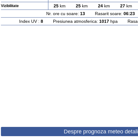
25
km
25
km
24
km
27
km
Vizibilitate
Nr. ore cu soare:
13
Rasarit soare:
06:23
A
Index UV :
8
Presiunea atmosferica:
1017
hpa Rasarit
Despre prognoza meteo detali