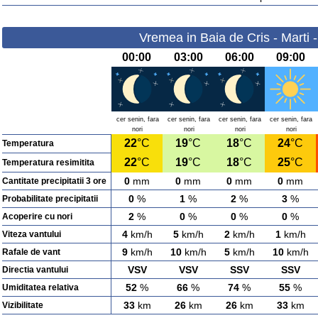
Vremea in Baia de Cris - Marti 
00:00
03:00
06:00
09:00
cer senin, fara
cer senin, fara
cer senin, fara
cer senin, fara
nori
nori
nori
nori
22
°C
19
°C
18
°C
24
°C
Temperatura
22
°C
19
°C
18
°C
25
°C
Temperatura resimitita
0
mm
0
mm
0
mm
0
mm
Cantitate precipitatii 3 ore
0
%
1
%
2
%
3
%
Probabilitate precipitatii
2
%
0
%
0
%
0
%
Acoperire cu nori
4
km/h
5
km/h
2
km/h
1
km/h
Viteza vantului
9
km/h
10
km/h
5
km/h
10
km/h
Rafale de vant
VSV
VSV
SSV
SSV
Directia vantului
52
%
66
%
74
%
55
%
Umiditatea relativa
33
km
26
km
26
km
33
km
Vizibilitate