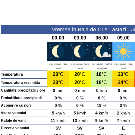
Vremea in Baia de Cris - astazi - J
00:00
03:00
06:00
09:00
cer senin, fara
cer senin, fara
cer senin, cativa
cer senin, fara
nori
nori
nori josi
nori
23
°C
20
°C
18
°C
23
°C
Temperatura
23
°C
20
°C
18
°C
24
°C
Temperatura resimitita
0
mm
0
mm
0
mm
0
mm
Cantitate precipitatii 3 ore
0
%
0
%
0
%
0
%
Probabilitate precipitatii
0
%
0
%
19
%
3
%
Acoperire cu nori
5
km/h
5
km/h
4
km/h
2
km/h
Viteza vantului
11
km/h
13
km/h
9
km/h
7
km/h
Rafale de vant
SV
SV
SV
E
Directia vantului