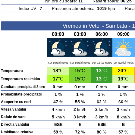
Nr. ore cu soare:
11
Rasarit soare:
06:25
A
Index UV :
7
Presiunea atmosferica:
1019
hpa Rasarit
Vremea in Vetel - Sambata - 
00:00
03:00
06:00
09:00
cer partial noros
cer partial noros
cer partial noros
cer partial noros
18
°C
15
°C
13
°C
20
°C
Temperatura
17
°C
15
°C
13
°C
19
°C
Temperatura resimitita
0
mm
0
mm
0
mm
0
mm
Cantitate precipitatii 3 ore
1
%
1
%
1
%
1
%
Probabilitate precipitatii
47
%
55
%
62
%
66
%
Acoperire cu nori
4
km/h
2
km/h
2
km/h
3
km/h
Viteza vantului
5
km/h
3
km/h
3
km/h
8
km/h
Rafale de vant
ESE
E
ESE
E
Directia vantului
59
%
72
%
80
%
57
%
Umiditatea relativa