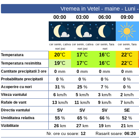
Vremea in Vetel - maine - Luni 
00:00
03:00
06:00
09:00
cer senin, cativa
cer senin, cativa
cer senin, fara
cer senin, fara
nori josi
nori josi
nori
nori
20
°C
17
°C
16
°C
22
°C
Temperatura
19
°C
17
°C
16
°C
22
°C
Temperatura resimitita
0
mm
0
mm
0
mm
0
mm
Cantitate precipitatii 3 ore
0
%
0
%
0
%
0
%
Probabilitate precipitatii
31
%
25
%
7
%
0
%
Acoperire cu nori
6
km/h
5
km/h
3
km/h
2
km/h
Viteza vantului
13
km/h
11
km/h
9
km/h
7
km/h
Rafale de vant
SV
SV
SV
SE
Directia vantului
55
%
65
%
66
%
52
%
Umiditatea relativa
26
km
27
km
19
km
21
km
Vizibilitate
Nr. ore cu soare:
12
Rasarit soare:
06:20
A