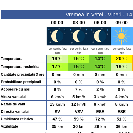
Vremea in Vetel - Vineri - 1
00:00
03:00
06:00
09:00
cer senin, fara
cer senin, fara
cer senin, fara
cer senin, fara
nori
nori
nori
nori
19
°C
16
°C
14
°C
20
°C
Temperatura
17
°C
15
°C
14
°C
19
°C
Temperatura resimitita
0
mm
0
mm
0
mm
0
mm
Cantitate precipitatii 3 ore
0
%
0
%
0
%
0
%
Probabilitate precipitatii
6
%
7
%
2
%
0
%
Acoperire cu nori
6
km/h
5
km/h
3
km/h
4
km/h
Viteza vantului
13
km/h
12
km/h
6
km/h
8
km/h
Rafale de vant
SV
VSV
ESE
ESE
Directia vantului
47
%
59
%
72
%
51
%
Umiditatea relativa
35
km
30
km
29
km
36
km
Vizibilitate