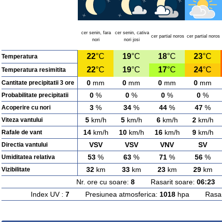
cer senin, fara
cer senin, cativa
cer partial noros
cer partial noros
nori
nori josi
22
°C
19
°C
18
°C
23
°C
Temperatura
22
°C
19
°C
17
°C
24
°C
Temperatura resimitita
0
mm
0
mm
0
mm
0
mm
Cantitate precipitatii 3 ore
0
%
0
%
0
%
0
%
Probabilitate precipitatii
3
%
34
%
44
%
47
%
Acoperire cu nori
5
km/h
5
km/h
6
km/h
2
km/h
Viteza vantului
14
km/h
10
km/h
16
km/h
9
km/h
Rafale de vant
VSV
VSV
VNV
SV
Directia vantului
53
%
63
%
71
%
56
%
Umiditatea relativa
32
km
33
km
23
km
29
km
Vizibilitate
Nr. ore cu soare:
8
Rasarit soare:
06:23
A
Index UV :
7
Presiunea atmosferica:
1018
hpa Rasarit