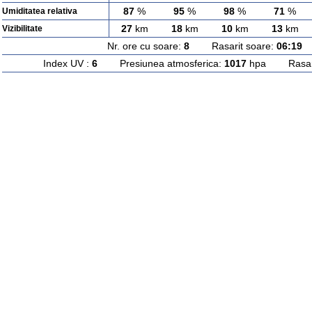
87
%
95
%
98
%
71
%
Umiditatea relativa
27
km
18
km
10
km
13
km
Vizibilitate
Nr. ore cu soare:
8
Rasarit soare:
06:19
A
Index UV :
6
Presiunea atmosferica:
1017
hpa Rasarit