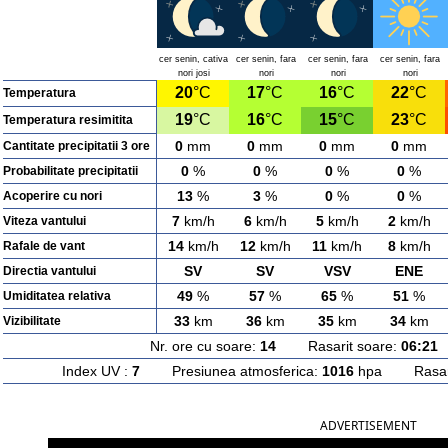
cer senin, cativa
cer senin, fara
cer senin, fara
cer senin, fara
nori josi
nori
nori
nori
20
°C
17
°C
16
°C
22
°C
Temperatura
19
°C
16
°C
15
°C
23
°C
Temperatura resimitita
0
mm
0
mm
0
mm
0
mm
Cantitate precipitatii 3 ore
0
%
0
%
0
%
0
%
Probabilitate precipitatii
13
%
3
%
0
%
0
%
Acoperire cu nori
7
km/h
6
km/h
5
km/h
2
km/h
Viteza vantului
14
km/h
12
km/h
11
km/h
8
km/h
Rafale de vant
SV
SV
VSV
ENE
Directia vantului
49
%
57
%
65
%
51
%
Umiditatea relativa
33
km
36
km
35
km
34
km
Vizibilitate
Nr. ore cu soare:
14
Rasarit soare:
06:21
A
Index UV :
7
Presiunea atmosferica:
1016
hpa Rasarit
ADVERTISEMENT