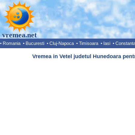
vremea.net
•
Romania
•
Bucuresti
•
Cluj-Napoca
•
Timisoara
•
Iasi
•
Constant
Vremea in Vetel judetul Hunedoara pentr