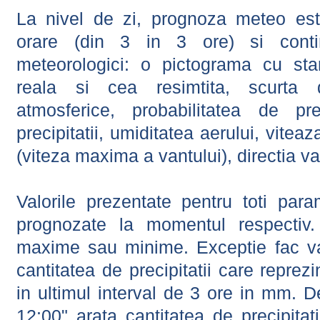
La nivel de zi, prognoza meteo este
orare (din 3 in 3 ore) si contin
meteorologici: o pictograma cu sta
reala si cea resimtita, scurta d
atmosferice, probabilitatea de prec
precipitatii, umiditatea aerului, viteaz
(viteza maxima a vantului), directia va
Valorile prezentate pentru toti param
prognozate la momentul respectiv.
maxime sau minime. Exceptie fac val
cantitatea de precipitatii care reprez
in ultimul interval de 3 ore in mm.
12:00" arata cantitatea de precipitat