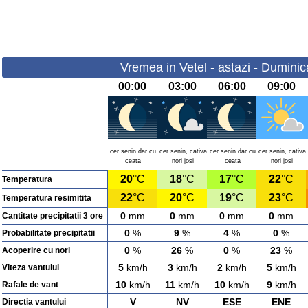
Vremea in Vetel - astazi - Dumini
00:00
03:00
06:00
09:00
cer senin dar cu
cer senin, cativa
cer senin dar cu
cer senin, cativa
ceata
nori josi
ceata
nori josi
20
°C
18
°C
17
°C
22
°C
Temperatura
22
°C
20
°C
19
°C
23
°C
Temperatura resimitita
0
mm
0
mm
0
mm
0
mm
Cantitate precipitatii 3 ore
0
%
9
%
4
%
0
%
Probabilitate precipitatii
0
%
26
%
0
%
23
%
Acoperire cu nori
5
km/h
3
km/h
2
km/h
5
km/h
Viteza vantului
10
km/h
11
km/h
10
km/h
9
km/h
Rafale de vant
V
NV
ESE
ENE
Directia vantului