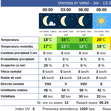
Vremea in Vetel - Joi - 13.
00:00
03:00
06:00
09:00
cer senin, cativa
cer senin, fara
cer senin, fara
cer senin, fara
nori josi
nori
nori
nori
18
°C
15
°C
14
°C
20
°C
Temperatura
17
°C
13
°C
12
°C
19
°C
Temperatura resimitita
0
mm
0
mm
0
mm
0
mm
Cantitate precipitatii 3 ore
0
%
0
%
0
%
0
%
Probabilitate precipitatii
20
%
2
%
0
%
0
%
Acoperire cu nori
5
km/h
5
km/h
5
km/h
3
km/h
Viteza vantului
15
km/h
14
km/h
13
km/h
8
km/h
Rafale de vant
VSV
V
VSV
E
Directia vantului
48
%
54
%
56
%
42
%
Umiditatea relativa
40
km
32
km
30
km
33
km
Vizibilitate
Nr. ore cu soare:
13
Rasarit soare:
06:24
A
Index UV :
6
Presiunea atmosferica:
1020
hpa Rasarit