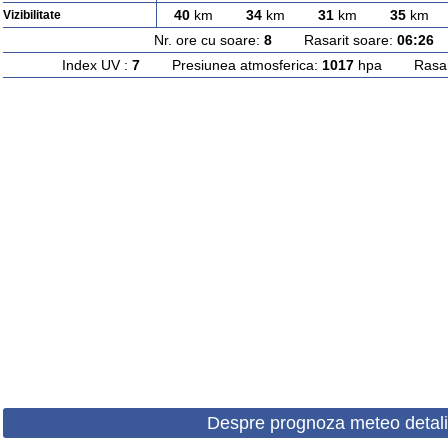
40
km
34
km
31
km
35
km
Vizibilitate
Nr. ore cu soare:
8
Rasarit soare:
06:26
A
Index UV :
7
Presiunea atmosferica:
1017
hpa Rasarit
Despre prognoza meteo detali