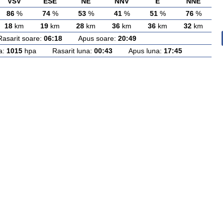
VSV
ESE
NE
NNV
E
NNE
86
%
74
%
53
%
41
%
51
%
76
%
18
km
19
km
28
km
36
km
36
km
32
km
rit soare:
06:18
Apus soare:
20:49
a:
1015
hpa Rasarit luna:
00:43
Apus luna:
17:45