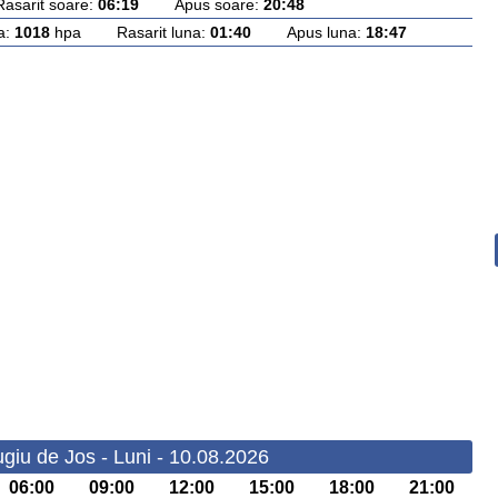
rit soare:
06:19
Apus soare:
20:48
a:
1018
hpa Rasarit luna:
01:40
Apus luna:
18:47
giu de Jos - Luni - 10.08.2026
06:00
09:00
12:00
15:00
18:00
21:00