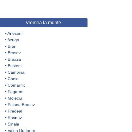
Vremea la munte
•
Arieseni
•
Azuga
•
Bran
•
Brasov
•
Breaza
•
Busteni
•
Campina
•
Cheia
•
Comarnic
•
Fagaras
•
Moieciu
•
Poiana Brasov
•
Predeal
•
Rasnov
•
Sinaia
•
Valea Doftanei