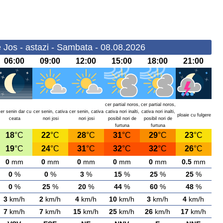
 Jos - astazi - Sambata - 08.08.2026
06:00
09:00
12:00
15:00
18:00
21:00
cer partial noros,
cer partial noros,
cer senin dar cu
cer senin, cativa
cer senin, cativa
cativa nori inalti,
cativa nori inalti,
ploaie cu fulgere
ceata
nori josi
nori josi
posibil nori de
posibil nori de
furtuna
furtuna
18
°C
22
°C
28
°C
31
°C
29
°C
23
°C
19
°C
24
°C
31
°C
32
°C
32
°C
26
°C
0
mm
0
mm
0
mm
0
mm
0
mm
0.5
mm
0
%
0
%
3
%
15
%
25
%
25
%
0
%
25
%
20
%
44
%
60
%
48
%
3
km/h
2
km/h
4
km/h
10
km/h
3
km/h
4
km/h
7
km/h
7
km/h
15
km/h
25
km/h
26
km/h
17
km/h