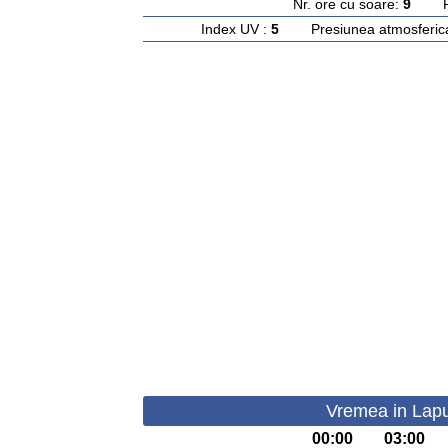
Nr. ore cu soare:
9
Rasa
Index UV :
5
Presiunea atmosferic
Vremea in Lapu
00:00
03:00