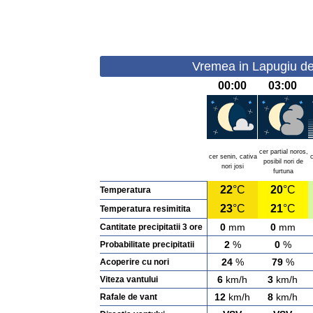
Vremea in Lapugiu de
00:00
03:00
cer partial noros,
cer senin, cativa
posibil nori de
nori josi
furtuna
22
°C
20
°C
Temperatura
23
°C
21
°C
Temperatura resimitita
0
mm
0
mm
Cantitate precipitatii 3 ore
2
%
0
%
Probabilitate precipitatii
24
%
79
%
Acoperire cu nori
6
km/h
3
km/h
Viteza vantului
12
km/h
8
km/h
Rafale de vant