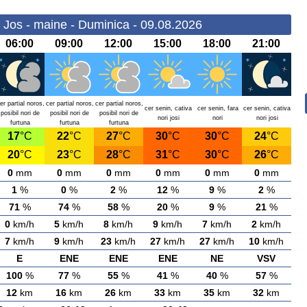
 Jos - maine - Duminica - 09.08.2026
06:00
09:00
12:00
15:00
18:00
21:00
er partial noros,
cer partial noros,
cer partial noros,
cer senin, cativa
cer senin, fara
cer senin, cativa
posibil nori de
posibil nori de
posibil nori de
nori josi
nori
nori josi
furtuna
furtuna
furtuna
17
°C
22
°C
27
°C
30
°C
30
°C
24
°C
20
°C
23
°C
28
°C
31
°C
30
°C
26
°C
0
mm
0
mm
0
mm
0
mm
0
mm
0
mm
1
%
0
%
2
%
12
%
9
%
2
%
71
%
74
%
58
%
20
%
9
%
21
%
0
km/h
5
km/h
8
km/h
9
km/h
7
km/h
2
km/h
7
km/h
9
km/h
23
km/h
27
km/h
27
km/h
10
km/h
E
ENE
ENE
ENE
NE
VSV
100
%
77
%
55
%
41
%
40
%
57
%
12
km
16
km
26
km
33
km
35
km
32
km