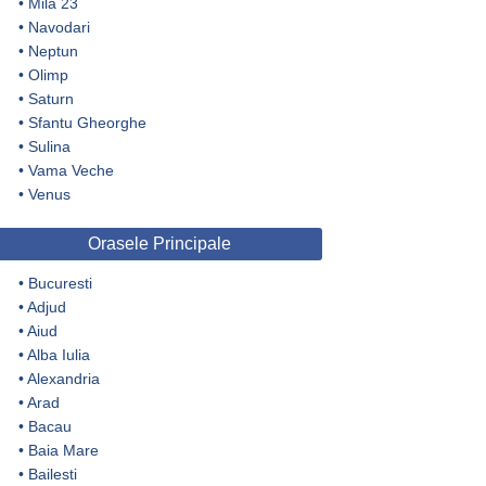
•
Mila 23
•
Navodari
•
Neptun
•
Olimp
•
Saturn
•
Sfantu Gheorghe
•
Sulina
•
Vama Veche
•
Venus
Orasele Principale
•
Bucuresti
•
Adjud
•
Aiud
•
Alba Iulia
•
Alexandria
•
Arad
•
Bacau
•
Baia Mare
•
Bailesti