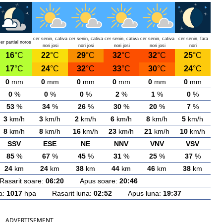
cer senin, cativa
cer senin, cativa
cer senin, cativa
cer senin, cativa
cer senin, fara
er partial noros
nori josi
nori josi
nori josi
nori josi
nori
16
°C
22
°C
29
°C
32
°C
32
°C
25
°C
17
°C
24
°C
32
°C
33
°C
30
°C
24
°C
0
mm
0
mm
0
mm
0
mm
0
mm
0
mm
0
%
0
%
0
%
2
%
1
%
0
%
53
%
34
%
26
%
30
%
20
%
7
%
3
km/h
3
km/h
2
km/h
6
km/h
8
km/h
5
km/h
8
km/h
8
km/h
16
km/h
23
km/h
21
km/h
10
km/h
SSV
ESE
NE
NNV
VNV
VSV
85
%
67
%
45
%
31
%
25
%
37
%
24
km
24
km
38
km
44
km
46
km
38
km
arit soare:
06:20
Apus soare:
20:46
a:
1017
hpa Rasarit luna:
02:52
Apus luna:
19:37
ADVERTISEMENT