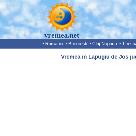
vremea.net
•
Romania
•
Bucuresti
•
Cluj-Napoca
•
Timiso
Vremea in Lapugiu de Jos ju