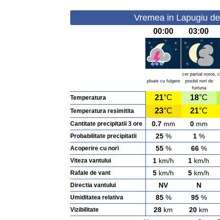
Vremea in Lapugiu de
00:00
03:00
cer partial noros,
c
ploaie cu fulgere
posibil nori de
furtuna
21
°C
18
°C
Temperatura
23
°C
21
°C
Temperatura resimitita
0.7
mm
0
mm
Cantitate precipitatii 3 ore
25
%
1
%
Probabilitate precipitatii
55
%
66
%
Acoperire cu nori
1
km/h
1
km/h
Viteza vantului
5
km/h
5
km/h
Rafale de vant
NV
N
Directia vantului
85
%
95
%
Umiditatea relativa
28
km
20
km
Vizibilitate