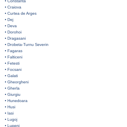
•
Constanta
•
Craiova
•
Curtea de Arges
•
Dej
•
Deva
•
Dorohoi
•
Dragasani
•
Drobeta-Turnu Severin
•
Fagaras
•
Falticeni
•
Fetesti
•
Focsani
•
Galati
•
Gheorgheni
•
Gherla
•
Giurgiu
•
Hunedoara
•
Husi
•
Iasi
•
Lugoj
•
Lupeni