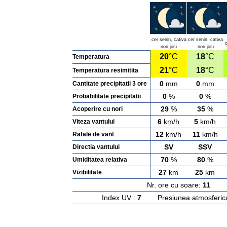
cer senin, cativa
cer senin, cativa
c
nori josi
nori josi
20
°C
18
°C
Temperatura
21
°C
18
°C
Temperatura resimitita
0
mm
0
mm
Cantitate precipitatii 3 ore
0
%
0
%
Probabilitate precipitatii
29
%
35
%
Acoperire cu nori
6
km/h
5
km/h
Viteza vantului
12
km/h
11
km/h
Rafale de vant
SV
SSV
Directia vantului
70
%
80
%
Umiditatea relativa
27
km
25
km
Vizibilitate
Nr. ore cu soare:
11
Ras
Index UV :
7
Presiunea atmosferic