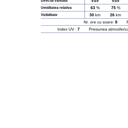
VSV
VSV
Directia vantului
63
%
75
%
Umiditatea relativa
30
km
26
km
Vizibilitate
Nr. ore cu soare:
8
Rasa
Index UV :
7
Presiunea atmosferic