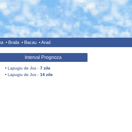
ea
•
Braila
•
Bacau
•
Arad
Interval Prognoza
•
Lapugiu de Jos -
7 zile
•
Lapugiu de Jos -
14 zile