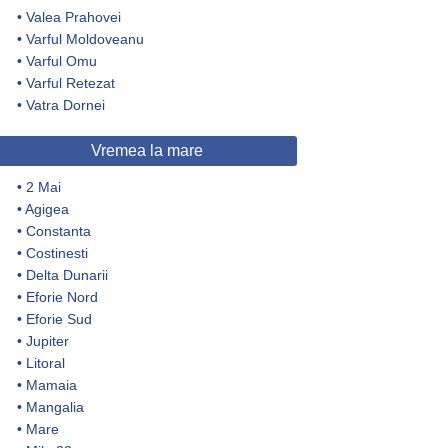
•
Valea Prahovei
•
Varful Moldoveanu
•
Varful Omu
•
Varful Retezat
•
Vatra Dornei
Vremea la mare
•
2 Mai
•
Agigea
•
Constanta
•
Costinesti
•
Delta Dunarii
•
Eforie Nord
•
Eforie Sud
•
Jupiter
•
Litoral
•
Mamaia
•
Mangalia
•
Mare