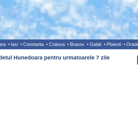
ara
•
Iasi
•
Constanta
•
Craiova
•
Brasov
•
Galati
•
Ploiesti
•
Orad
detul Hunedoara pentru urmatoarele 7 zile