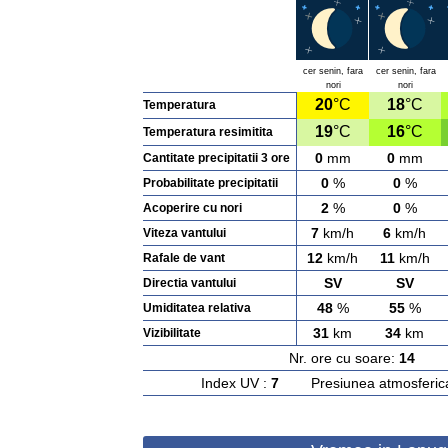
cer senin, fara
cer senin, fara
nori
nori
20
°C
18
°C
Temperatura
19
°C
16
°C
Temperatura resimitita
0
mm
0
mm
Cantitate precipitatii 3 ore
0
%
0
%
Probabilitate precipitatii
2
%
0
%
Acoperire cu nori
7
km/h
6
km/h
Viteza vantului
12
km/h
11
km/h
Rafale de vant
SV
SV
Directia vantului
48
%
55
%
Umiditatea relativa
31
km
34
km
Vizibilitate
Nr. ore cu soare:
14
Ras
Index UV :
7
Presiunea atmosferic