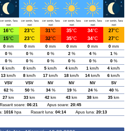
cer senin, fara
cer senin, fara
cer senin, fara
cer senin, fara
cer senin, fara
cer senin, fara
nori
nori
nori
nori
nori
nori
16
°C
23
°C
31
°C
35
°C
34
°C
27
°C
15
°C
23
°C
32
°C
35
°C
34
°C
27
°C
0
mm
0
mm
0
mm
0
mm
0
mm
0
mm
0
%
0
%
0
%
2
%
4
%
1
%
0
%
0
%
0
%
0
%
0
%
0
%
6
km/h
0
km/h
5
km/h
4
km/h
1
km/h
4
km/h
13
km/h
8
km/h
17
km/h
18
km/h
14
km/h
6
km/h
VSV
VSV
NV
NV
NV
SV
62
%
50
%
34
%
19
%
24
%
40
%
27
km
33
km
42
km
43
km
38
km
35
km
arit soare:
06:21
Apus soare:
20:45
a:
1016
hpa Rasarit luna:
04:14
Apus luna:
20:13