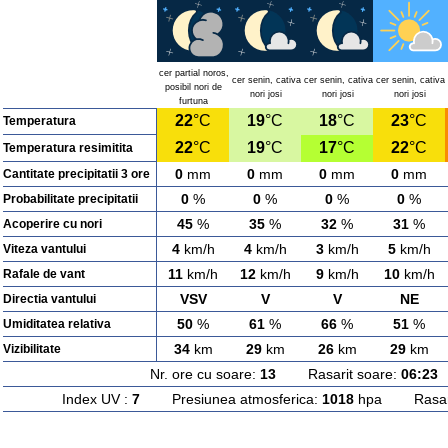
cer partial noros,
cer senin, cativa
cer senin, cativa
cer senin, cativa
posibil nori de
nori josi
nori josi
nori josi
furtuna
22
°C
19
°C
18
°C
23
°C
Temperatura
22
°C
19
°C
17
°C
22
°C
Temperatura resimitita
0
mm
0
mm
0
mm
0
mm
Cantitate precipitatii 3 ore
0
%
0
%
0
%
0
%
Probabilitate precipitatii
45
%
35
%
32
%
31
%
Acoperire cu nori
4
km/h
4
km/h
3
km/h
5
km/h
Viteza vantului
11
km/h
12
km/h
9
km/h
10
km/h
Rafale de vant
VSV
V
V
NE
Directia vantului
50
%
61
%
66
%
51
%
Umiditatea relativa
34
km
29
km
26
km
29
km
Vizibilitate
Nr. ore cu soare:
13
Rasarit soare:
06:23
A
Index UV :
7
Presiunea atmosferica:
1018
hpa Rasarit