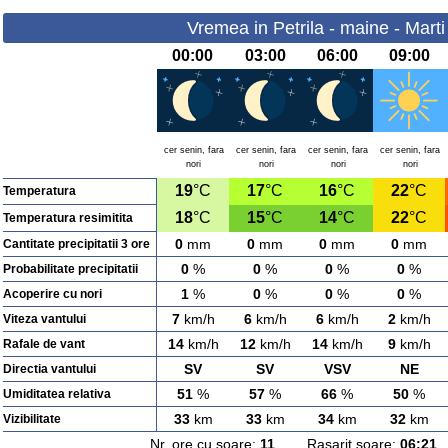
Vremea in Petrila - maine - Marti
00:00
03:00
06:00
09:00
cer senin, fara
cer senin, fara
cer senin, fara
cer senin, fara
nori
nori
nori
nori
19
°C
17
°C
16
°C
22
°C
Temperatura
18
°C
15
°C
14
°C
22
°C
Temperatura resimitita
0
mm
0
mm
0
mm
0
mm
Cantitate precipitatii 3 ore
0
%
0
%
0
%
0
%
Probabilitate precipitatii
1
%
0
%
0
%
0
%
Acoperire cu nori
7
km/h
6
km/h
6
km/h
2
km/h
Viteza vantului
14
km/h
12
km/h
14
km/h
9
km/h
Rafale de vant
SV
SV
VSV
NE
Directia vantului
51
%
57
%
66
%
50
%
Umiditatea relativa
33
km
33
km
34
km
32
km
Vizibilitate
Nr. ore cu soare:
11
Rasarit soare:
06:21
A