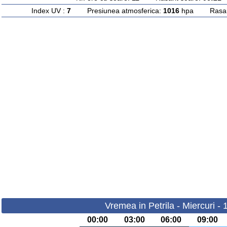
Index UV :
7
Presiunea atmosferica:
1016
hpa Rasarit
Vremea in Petrila - Miercuri -
00:00
03:00
06:00
09:00