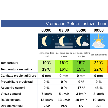
Vremea in Petrila - astazi - Luni
00:00
03:00
06:00
09:00
cer senin, fara
cer senin dar cu
cer senin, cativa
cer partial noros
nori
ceata
nori josi
19
°C
16
°C
15
°C
22
°C
Temperatura
19
°C
16
°C
15
°C
22
°C
Temperatura resimitita
0
mm
0
mm
0
mm
0
mm
Cantitate precipitatii 3 ore
0
%
0
%
0
%
0
%
Probabilitate precipitatii
0
%
0
%
17
%
48
%
Acoperire cu nori
7
km/h
5
km/h
3
km/h
3
km/h
Viteza vantului
13
km/h
13
km/h
10
km/h
10
km/h
Rafale de vant
VSV
VSV
SV
SE
Directia vantului