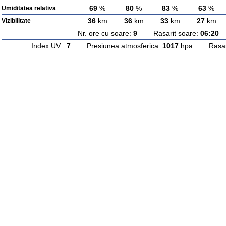
69
%
80
%
83
%
63
%
Umiditatea relativa
36
km
36
km
33
km
27
km
Vizibilitate
Nr. ore cu soare:
9
Rasarit soare:
06:20
A
Index UV :
7
Presiunea atmosferica:
1017
hpa Rasarit