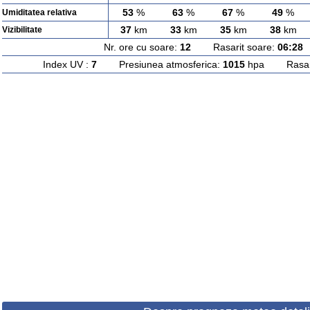
53
%
63
%
67
%
49
%
Umiditatea relativa
37
km
33
km
35
km
38
km
Vizibilitate
Nr. ore cu soare:
12
Rasarit soare:
06:28
A
Index UV :
7
Presiunea atmosferica:
1015
hpa Rasarit