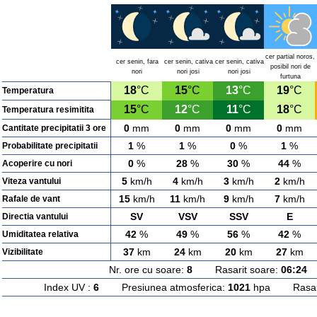
cer partial noros,
cer senin, fara
cer senin, cativa
cer senin, cativa
posibil nori de
nori
nori josi
nori josi
furtuna
18
°C
15
°C
13
°C
19
°C
Temperatura
15
°C
12
°C
11
°C
18
°C
Temperatura resimitita
0
mm
0
mm
0
mm
0
mm
Cantitate precipitatii 3 ore
1
%
1
%
0
%
1
%
Probabilitate precipitatii
0
%
28
%
30
%
44
%
Acoperire cu nori
5
km/h
4
km/h
3
km/h
2
km/h
Viteza vantului
15
km/h
11
km/h
9
km/h
7
km/h
Rafale de vant
SV
VSV
SSV
E
Directia vantului
42
%
49
%
56
%
42
%
Umiditatea relativa
37
km
24
km
20
km
27
km
Vizibilitate
Nr. ore cu soare:
8
Rasarit soare:
06:24
A
Index UV :
6
Presiunea atmosferica:
1021
hpa Rasarit