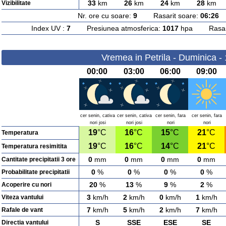
33
km
26
km
24
km
28
km
Vizibilitate
Nr. ore cu soare:
9
Rasarit soare:
06:26
A
Index UV :
7
Presiunea atmosferica:
1017
hpa Rasarit
Vremea in Petrila - Duminica -
00:00
03:00
06:00
09:00
cer senin, cativa
cer senin, cativa
cer senin, fara
cer senin, fara
nori josi
nori josi
nori
nori
19
°C
16
°C
15
°C
21
°C
Temperatura
19
°C
16
°C
14
°C
21
°C
Temperatura resimitita
0
mm
0
mm
0
mm
0
mm
Cantitate precipitatii 3 ore
0
%
0
%
0
%
0
%
Probabilitate precipitatii
20
%
13
%
9
%
2
%
Acoperire cu nori
3
km/h
2
km/h
0
km/h
1
km/h
Viteza vantului
7
km/h
5
km/h
2
km/h
7
km/h
Rafale de vant
S
SSE
ESE
SE
Directia vantului