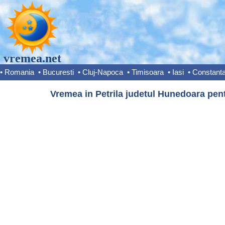
vremea.net
•
Romania
•
Bucuresti
•
Cluj-Napoca
•
Timisoara
•
Iasi
•
Constant
Vremea in Petrila judetul Hunedoara pent