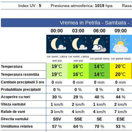
Index UV :
5
Presiunea atmosferica:
1019
hpa Rasarit
Vremea in Petrila - Sambata -
00:00
03:00
06:00
09:00
cer senin, cativa
cer senin, cativa
cer partial noros
cer partial noros
nori josi
nori josi
19
°C
16
°C
14
°C
20
°C
Temperatura
19
°C
16
°C
14
°C
20
°C
Temperatura resimitita
0
mm
0
mm
0
mm
0
mm
Cantitate precipitatii 3 ore
0
%
0
%
0
%
0
%
Probabilitate precipitatii
30
%
29
%
40
%
44
%
Acoperire cu nori
1
km/h
2
km/h
1
km/h
2
km/h
Viteza vantului
3
km/h
4
km/h
4
km/h
7
km/h
Rafale de vant
SSV
SSE
SE
ESE
Directia vantului
57
%
64
%
70
%
53
%
Umiditatea relativa