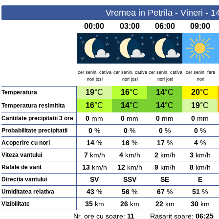
Vremea in Petrila - Vineri - 
00:00
03:00
06:00
09:00
cer senin, cativa
cer senin, cativa
cer senin, cativa
cer senin, fara
nori josi
nori josi
nori josi
nori
19
°C
16
°C
14
°C
20
°C
Temperatura
16
°C
14
°C
14
°C
19
°C
Temperatura resimitita
0
mm
0
mm
0
mm
0
mm
Cantitate precipitatii 3 ore
0
%
0
%
0
%
0
%
Probabilitate precipitatii
14
%
16
%
17
%
4
%
Acoperire cu nori
7
km/h
4
km/h
2
km/h
3
km/h
Viteza vantului
13
km/h
12
km/h
9
km/h
8
km/h
Rafale de vant
SV
SSV
SE
E
Directia vantului
43
%
56
%
67
%
51
%
Umiditatea relativa
35
km
26
km
22
km
30
km
Vizibilitate
Nr. ore cu soare:
11
Rasarit soare:
06:25
A