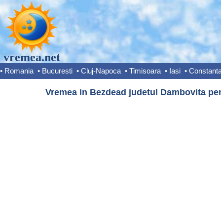
vremea.net
•
Romania
•
Bucuresti
•
Cluj-Napoca
•
Timisoara
•
Iasi
•
Constant
Vremea in Bezdead judetul Dambovita pent