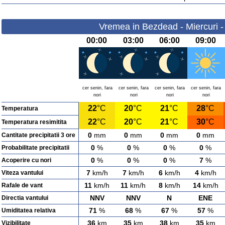
Vremea in Bezdead - Miercuri -
00:00
03:00
06:00
09:00
cer senin, fara
cer senin, fara
cer senin, fara
cer senin, fara
nori
nori
nori
nori
22
°C
20
°C
21
°C
28
°C
Temperatura
22
°C
20
°C
21
°C
30
°C
Temperatura resimitita
0
mm
0
mm
0
mm
0
mm
Cantitate precipitatii 3 ore
0
%
0
%
0
%
0
%
Probabilitate precipitatii
0
%
0
%
0
%
7
%
Acoperire cu nori
7
km/h
7
km/h
6
km/h
4
km/h
Viteza vantului
11
km/h
11
km/h
8
km/h
14
km/h
Rafale de vant
NNV
NNV
N
ENE
Directia vantului
71
%
68
%
67
%
57
%
Umiditatea relativa
36
km
35
km
38
km
35
km
Vizibilitate