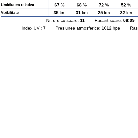
67
%
68
%
72
%
52
%
Umiditatea relativa
35
km
31
km
25
km
32
km
Vizibilitate
Nr. ore cu soare:
11
Rasarit soare:
06:09
A
Index UV :
7
Presiunea atmosferica:
1012
hpa Rasari