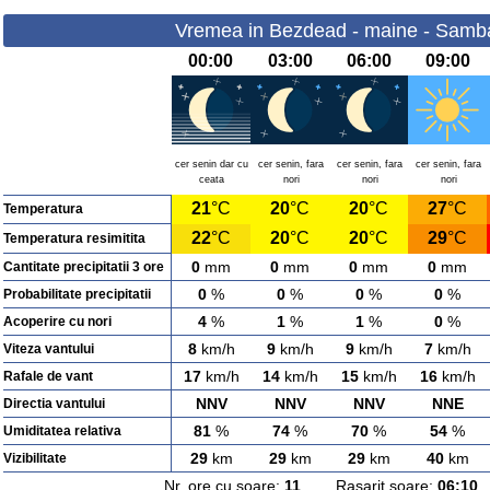
Vremea in Bezdead - maine - Samba
00:00
03:00
06:00
09:00
cer senin dar cu
cer senin, fara
cer senin, fara
cer senin, fara
ceata
nori
nori
nori
21
°C
20
°C
20
°C
27
°C
Temperatura
22
°C
20
°C
20
°C
29
°C
Temperatura resimitita
0
mm
0
mm
0
mm
0
mm
Cantitate precipitatii 3 ore
0
%
0
%
0
%
0
%
Probabilitate precipitatii
4
%
1
%
1
%
0
%
Acoperire cu nori
8
km/h
9
km/h
9
km/h
7
km/h
Viteza vantului
17
km/h
14
km/h
15
km/h
16
km/h
Rafale de vant
NNV
NNV
NNV
NNE
Directia vantului
81
%
74
%
70
%
54
%
Umiditatea relativa
29
km
29
km
29
km
40
km
Vizibilitate
Nr. ore cu soare:
11
Rasarit soare:
06:10
A