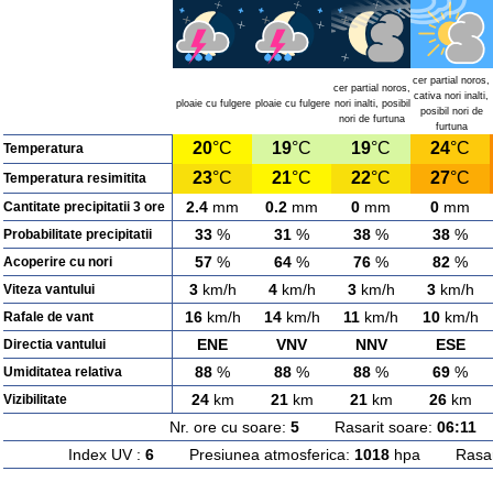
cer partial noros,
cer partial noros,
cativa nori inalti,
ploaie cu fulgere
ploaie cu fulgere
nori inalti, posibil
posibil nori de
nori de furtuna
furtuna
20
°C
19
°C
19
°C
24
°C
Temperatura
23
°C
21
°C
22
°C
27
°C
Temperatura resimitita
2.4
mm
0.2
mm
0
mm
0
mm
Cantitate precipitatii 3 ore
33
%
31
%
38
%
38
%
Probabilitate precipitatii
57
%
64
%
76
%
82
%
Acoperire cu nori
3
km/h
4
km/h
3
km/h
3
km/h
Viteza vantului
16
km/h
14
km/h
11
km/h
10
km/h
Rafale de vant
ENE
VNV
NNV
ESE
Directia vantului
88
%
88
%
88
%
69
%
Umiditatea relativa
24
km
21
km
21
km
26
km
Vizibilitate
Nr. ore cu soare:
5
Rasarit soare:
06:11
A
Index UV :
6
Presiunea atmosferica:
1018
hpa Rasarit