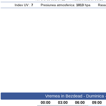
Index UV :
7
Presiunea atmosferica:
1013
hpa Rasarit
Vremea in Bezdead - Duminica 
00:00
03:00
06:00
09:00