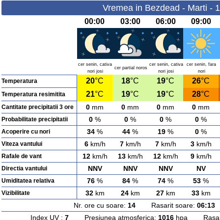
Vremea in Bezdead - Marti - 
00:00
03:00
06:00
09:00
cer senin, cativa
cer senin, cativa
cer senin, fara
cer partial noros
nori josi
nori josi
nori
20
°C
18
°C
19
°C
26
°C
Temperatura
21
°C
19
°C
19
°C
28
°C
Temperatura resimitita
0
mm
0
mm
0
mm
0
mm
Cantitate precipitatii 3 ore
0
%
0
%
0
%
0
%
Probabilitate precipitatii
34
%
44
%
19
%
0
%
Acoperire cu nori
6
km/h
7
km/h
7
km/h
3
km/h
Viteza vantului
12
km/h
13
km/h
12
km/h
9
km/h
Rafale de vant
NNV
NNV
NNV
NV
Directia vantului
76
%
84
%
74
%
53
%
Umiditatea relativa
32
km
24
km
27
km
33
km
Vizibilitate
Nr. ore cu soare:
14
Rasarit soare:
06:13
A
Index UV :
7
Presiunea atmosferica:
1016
hpa Rasarit