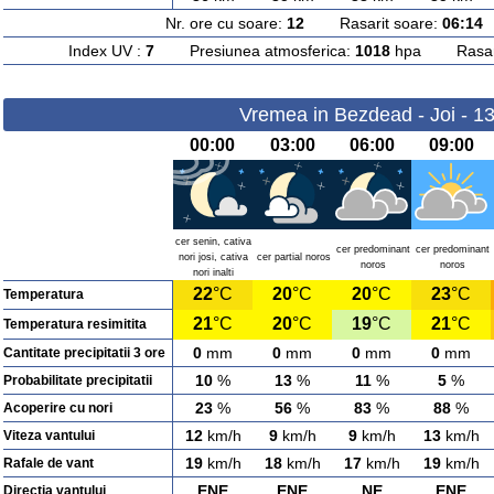
Nr. ore cu soare:
12
Rasarit soare:
06:14
A
Index UV :
7
Presiunea atmosferica:
1018
hpa Rasarit
Vremea in Bezdead - Joi - 1
00:00
03:00
06:00
09:00
cer senin, cativa
cer predominant
cer predominant
nori josi, cativa
cer partial noros
noros
noros
nori inalti
22
°C
20
°C
20
°C
23
°C
Temperatura
21
°C
20
°C
19
°C
21
°C
Temperatura resimitita
0
mm
0
mm
0
mm
0
mm
Cantitate precipitatii 3 ore
10
%
13
%
11
%
5
%
Probabilitate precipitatii
23
%
56
%
83
%
88
%
Acoperire cu nori
12
km/h
9
km/h
9
km/h
13
km/h
Viteza vantului
19
km/h
18
km/h
17
km/h
19
km/h
Rafale de vant
ENE
ENE
NE
ENE
Directia vantului