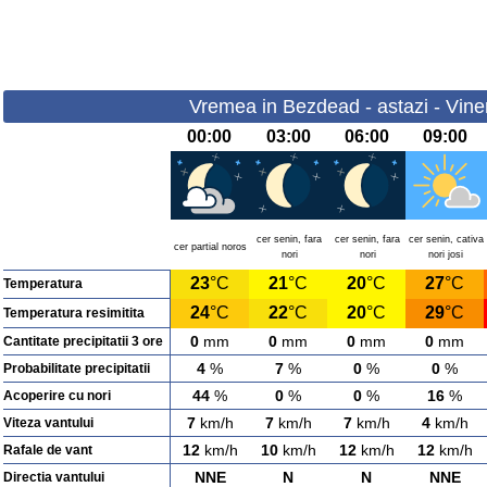
Vremea in Bezdead - astazi - Vine
00:00
03:00
06:00
09:00
cer senin, fara
cer senin, fara
cer senin, cativa
cer partial noros
nori
nori
nori josi
23
°C
21
°C
20
°C
27
°C
Temperatura
24
°C
22
°C
20
°C
29
°C
Temperatura resimitita
0
mm
0
mm
0
mm
0
mm
Cantitate precipitatii 3 ore
4
%
7
%
0
%
0
%
Probabilitate precipitatii
44
%
0
%
0
%
16
%
Acoperire cu nori
7
km/h
7
km/h
7
km/h
4
km/h
Viteza vantului
12
km/h
10
km/h
12
km/h
12
km/h
Rafale de vant
NNE
N
N
NNE
Directia vantului