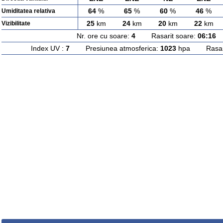
64
%
65
%
60
%
46
%
Umiditatea relativa
25
km
24
km
20
km
22
km
Vizibilitate
Nr. ore cu soare:
4
Rasarit soare:
06:16
A
Index UV :
7
Presiunea atmosferica:
1023
hpa Rasarit