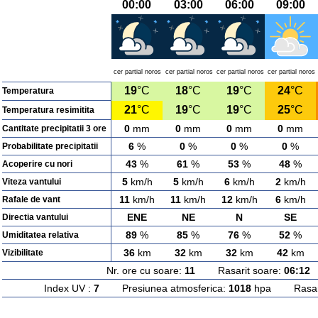
00:00
03:00
06:00
09:00
cer partial noros
cer partial noros
cer partial noros
cer partial noros
19
°C
18
°C
19
°C
24
°C
Temperatura
21
°C
19
°C
19
°C
25
°C
Temperatura resimitita
0
mm
0
mm
0
mm
0
mm
Cantitate precipitatii 3 ore
6
%
0
%
0
%
0
%
Probabilitate precipitatii
43
%
61
%
53
%
48
%
Acoperire cu nori
5
km/h
5
km/h
6
km/h
2
km/h
Viteza vantului
11
km/h
11
km/h
12
km/h
6
km/h
Rafale de vant
ENE
NE
N
SE
Directia vantului
89
%
85
%
76
%
52
%
Umiditatea relativa
36
km
32
km
32
km
42
km
Vizibilitate
Nr. ore cu soare:
11
Rasarit soare:
06:12
A
Index UV :
7
Presiunea atmosferica:
1018
hpa Rasarit