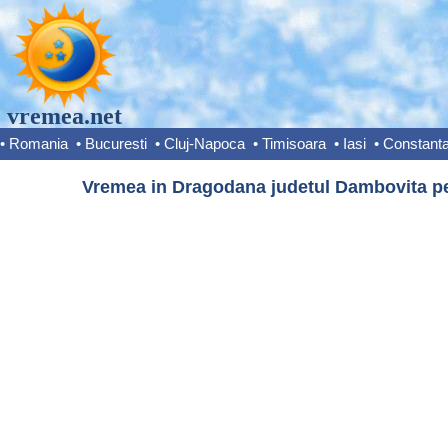
vremea.net
•
Romania
•
Bucuresti
•
Cluj-Napoca
•
Timisoara
•
Iasi
•
Constant
Vremea in Dragodana judetul Dambovita pen