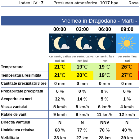
Index UV :
7
Presiunea atmosferica:
1017
hpa Rasarit
Vremea in Dragodana - Marti -
00:00
03:00
06:00
09:00
cer senin, cativa
cer senin, cativa
cer senin, fara
cer senin, fara
nori josi
nori josi
nori
nori
21
°C
19
°C
19
°C
26
°C
Temperatura
21
°C
20
°C
19
°C
27
°C
Temperatura resimitita
0
mm
0
mm
0
mm
0
mm
Cantitate precipitatii 3 ore
0
%
0
%
0
%
0
%
Probabilitate precipitatii
32
%
14
%
5
%
1
%
Acoperire cu nori
5
km/h
5
km/h
6
km/h
4
km/h
Viteza vantului
9
km/h
9
km/h
11
km/h
12
km/h
Rafale de vant
N
N
NNV
N
Directia vantului
68
%
77
%
70
%
49
%
Umiditatea relativa
33
km
27
km
28
km
39
km
Vizibilitate