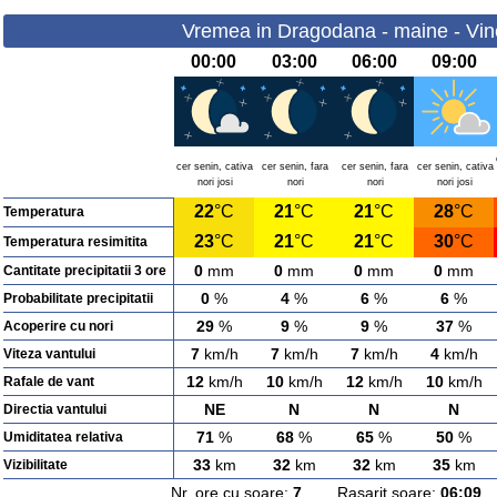
Vremea in Dragodana - maine - Vine
00:00
03:00
06:00
09:00
cer senin, cativa
cer senin, fara
cer senin, fara
cer senin, cativa
nori josi
nori
nori
nori josi
22
°C
21
°C
21
°C
28
°C
Temperatura
23
°C
21
°C
21
°C
30
°C
Temperatura resimitita
0
mm
0
mm
0
mm
0
mm
Cantitate precipitatii 3 ore
0
%
4
%
6
%
6
%
Probabilitate precipitatii
29
%
9
%
9
%
37
%
Acoperire cu nori
7
km/h
7
km/h
7
km/h
4
km/h
Viteza vantului
12
km/h
10
km/h
12
km/h
10
km/h
Rafale de vant
NE
N
N
N
Directia vantului
71
%
68
%
65
%
50
%
Umiditatea relativa
33
km
32
km
32
km
35
km
Vizibilitate
Nr. ore cu soare:
7
Rasarit soare:
06:09
A