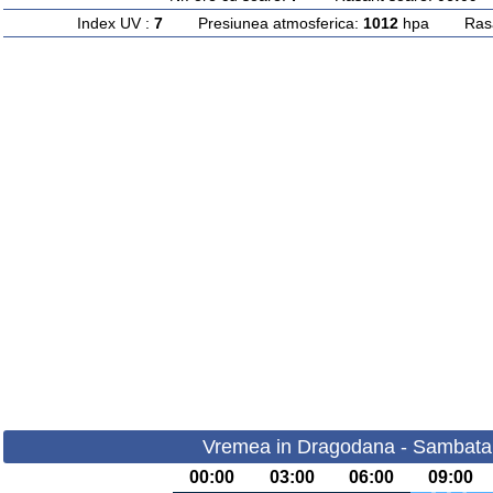
Index UV :
7
Presiunea atmosferica:
1012
hpa Rasari
Vremea in Dragodana - Sambata 
00:00
03:00
06:00
09:00