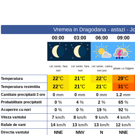
Vremea in Dragodana - astazi - Jo
00:00
03:00
06:00
09:00
cer senin, fara
cer senin, fara
cer senin, cativa
ploaie cu fulgere
nori
nori
nori josi
22
°C
21
°C
22
°C
29
°C
Temperatura
22
°C
21
°C
21
°C
31
°C
Temperatura resimitita
0
mm
0
mm
0
mm
1.2
mm
Cantitate precipitatii 3 ore
0
%
4
%
2
%
65
%
Probabilitate precipitatii
0
%
0
%
19
%
92
%
Acoperire cu nori
7
km/h
8
km/h
9
km/h
4
km/h
Viteza vantului
14
km/h
13
km/h
13
km/h
12
km/h
Rafale de vant
NNE
NNV
N
NNE
Directia vantului