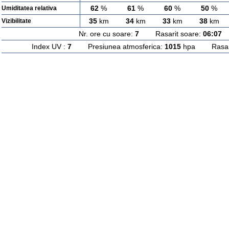
62
%
61
%
60
%
50
%
Umiditatea relativa
35
km
34
km
33
km
38
km
Vizibilitate
Nr. ore cu soare:
7
Rasarit soare:
06:07
A
Index UV :
7
Presiunea atmosferica:
1015
hpa Rasarit