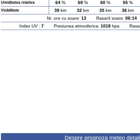
64
%
69
%
60
%
55
%
Umiditatea relativa
39
km
32
km
35
km
36
km
Vizibilitate
Nr. ore cu soare:
13
Rasarit soare:
06:14
A
Index UV :
7
Presiunea atmosferica:
1018
hpa Rasarit
Despre prognoza meteo detali