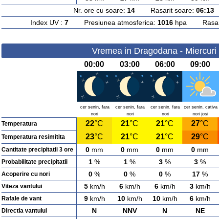
Nr. ore cu soare:
14
Rasarit soare:
06:13
A
Index UV :
7
Presiunea atmosferica:
1016
hpa Rasarit
Vremea in Dragodana - Miercuri 
00:00
03:00
06:00
09:00
cer senin, fara
cer senin, fara
cer senin, fara
cer senin, cativa
nori
nori
nori
nori josi
22
°C
21
°C
21
°C
27
°C
Temperatura
23
°C
21
°C
21
°C
29
°C
Temperatura resimitita
0
mm
0
mm
0
mm
0
mm
Cantitate precipitatii 3 ore
1
%
1
%
3
%
3
%
Probabilitate precipitatii
0
%
0
%
0
%
17
%
Acoperire cu nori
5
km/h
6
km/h
6
km/h
3
km/h
Viteza vantului
9
km/h
10
km/h
10
km/h
6
km/h
Rafale de vant
N
NNV
N
NE
Directia vantului