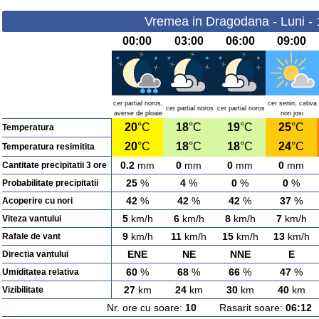
Vremea in Dragodana - Luni -
00:00
03:00
06:00
09:00
cer partial noros,
cer senin, cativa
cer partial noros
cer partial noros
averse de ploaie
nori josi
20
°C
18
°C
19
°C
25
°C
Temperatura
20
°C
18
°C
18
°C
24
°C
Temperatura resimitita
0.2
mm
0
mm
0
mm
0
mm
Cantitate precipitatii 3 ore
25
%
4
%
0
%
0
%
Probabilitate precipitatii
42
%
42
%
42
%
37
%
Acoperire cu nori
5
km/h
6
km/h
8
km/h
7
km/h
Viteza vantului
9
km/h
11
km/h
15
km/h
13
km/h
Rafale de vant
ENE
NE
NNE
E
Directia vantului
60
%
68
%
66
%
47
%
Umiditatea relativa
27
km
24
km
30
km
40
km
Vizibilitate
Nr. ore cu soare:
10
Rasarit soare:
06:12
A