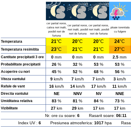
cer partial noros,
cer partial noros,
cer partial noros,
cativa nori inalti,
ploaie torentiala
nori inalti, posibil
nori inalti, posibil
posibil nori de
cu fulgere
nori de furtuna
nori de furtuna
furtuna
21
°C
20
°C
20
°C
24
°C
Temperatura
23
°C
21
°C
21
°C
27
°C
Temperatura resimitita
0
mm
0
mm
0
mm
2.5
mm
Cantitate precipitatii 3 ore
26
%
32
%
53
%
53
%
Probabilitate precipitatii
45
%
52
%
68
%
56
%
Acoperire cu nori
9
km/h
7
km/h
7
km/h
3
km/h
Viteza vantului
16
km/h
14
km/h
17
km/h
11
km/h
Rafale de vant
NE
NNV
NV
NNE
Directia vantului
83
%
81
%
84
%
73
%
Umiditatea relativa
27
km
29
km
17
km
17
km
Vizibilitate
Nr. ore cu soare:
6
Rasarit soare:
06:11
A
Index UV :
6
Presiunea atmosferica:
1017
hpa Rasarit