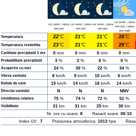
cer senin, cativa
cer senin, cativa
cer senin, cativa
cer senin, cativa
nori josi, cativa
nori josi
nori josi
nori josi
nori inalti
22
°C
21
°C
21
°C
28
°C
Temperatura
23
°C
21
°C
21
°C
29
°C
Temperatura resimitita
0
mm
0
mm
0
mm
0
mm
Cantitate precipitatii 3 ore
3
%
2
%
0
%
0
%
Probabilitate precipitatii
24
%
30
%
22
%
34
%
Acoperire cu nori
8
km/h
9
km/h
10
km/h
6
km/h
Viteza vantului
15
km/h
14
km/h
16
km/h
14
km/h
Rafale de vant
N
N
N
NNV
Directia vantului
75
%
74
%
72
%
51
%
Umiditatea relativa
31
km
31
km
25
km
30
km
Vizibilitate
Nr. ore cu soare:
8
Rasarit soare:
06:10
A
Index UV :
7
Presiunea atmosferica:
1013
hpa Rasarit