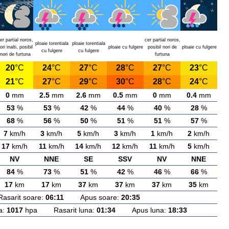
er partial noros,
cer partial noros,
ploaie torentiala
ploaie torentiala
ori inalti, posibil
ploaie cu fulgere
posibil nori de
ploaie cu fulgere
cu fulgere
cu fulgere
nori de furtuna
furtuna
20
°C
24
°C
27
°C
28
°C
27
°C
23
°C
21
°C
27
°C
29
°C
30
°C
28
°C
24
°C
0
mm
2.5
mm
2.6
mm
0.5
mm
0
mm
0.4
mm
53
%
53
%
42
%
44
%
40
%
28
%
68
%
56
%
50
%
51
%
51
%
57
%
7
km/h
3
km/h
5
km/h
3
km/h
1
km/h
2
km/h
17
km/h
11
km/h
14
km/h
12
km/h
11
km/h
5
km/h
NV
NNE
SE
SSV
NV
NNE
84
%
73
%
51
%
42
%
46
%
66
%
17
km
17
km
37
km
37
km
37
km
35
km
rit soare:
06:11
Apus soare:
20:35
a:
1017
hpa Rasarit luna:
01:34
Apus luna:
18:33