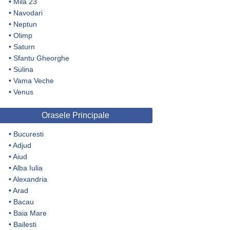
•
Mila 23
•
Navodari
•
Neptun
•
Olimp
•
Saturn
•
Sfantu Gheorghe
•
Sulina
•
Vama Veche
•
Venus
Orasele Principale
•
Bucuresti
•
Adjud
•
Aiud
•
Alba Iulia
•
Alexandria
•
Arad
•
Bacau
•
Baia Mare
•
Bailesti