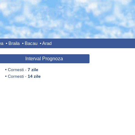
ea
•
Braila
•
Bacau
•
Arad
Interval Prognoza
•
Cornesti -
7 zile
•
Cornesti -
14 zile