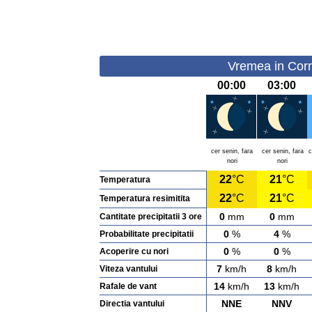
Vremea in Corne
00:00
03:00
cer senin, fara
cer senin, fara
c
nori
nori
22
°C
21
°C
Temperatura
22
°C
21
°C
Temperatura resimitita
0
mm
0
mm
Cantitate precipitatii 3 ore
0
%
4
%
Probabilitate precipitatii
0
%
0
%
Acoperire cu nori
7
km/h
8
km/h
Viteza vantului
14
km/h
13
km/h
Rafale de vant
NNE
NNV
Directia vantului