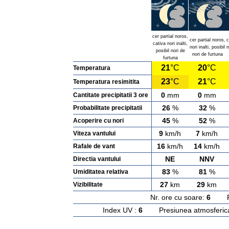
cer partial noros,
cer partial noros,
c
cativa nori inalti,
nori inalti, posibil
n
posibil nori de
nori de furtuna
furtuna
21
°C
20
°C
Temperatura
23
°C
21
°C
Temperatura resimitita
0
mm
0
mm
Cantitate precipitatii 3 ore
26
%
32
%
Probabilitate precipitatii
45
%
52
%
Acoperire cu nori
9
km/h
7
km/h
Viteza vantului
16
km/h
14
km/h
Rafale de vant
NE
NNV
Directia vantului
83
%
81
%
Umiditatea relativa
27
km
29
km
Vizibilitate
Nr. ore cu soare:
6
Rasa
Index UV :
6
Presiunea atmosferic