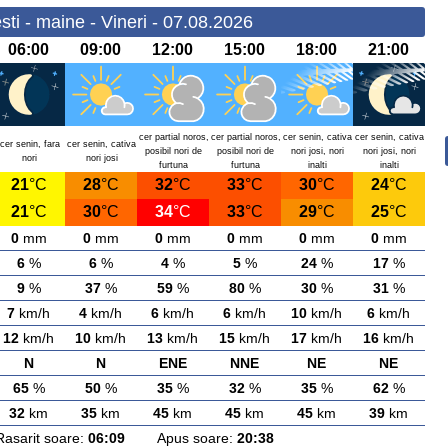
ti - maine - Vineri - 07.08.2026
06:00
09:00
12:00
15:00
18:00
21:00
cer partial noros,
cer partial noros,
cer senin, cativa
cer senin, cativa
cer senin, fara
cer senin, cativa
posibil nori de
posibil nori de
nori josi, nori
nori josi, nori
nori
nori josi
furtuna
furtuna
inalti
inalti
21
°C
28
°C
32
°C
33
°C
30
°C
24
°C
21
°C
30
°C
34
°C
33
°C
29
°C
25
°C
0
mm
0
mm
0
mm
0
mm
0
mm
0
mm
6
%
6
%
4
%
5
%
24
%
17
%
9
%
37
%
59
%
80
%
30
%
31
%
7
km/h
4
km/h
6
km/h
6
km/h
10
km/h
6
km/h
12
km/h
10
km/h
13
km/h
15
km/h
17
km/h
16
km/h
N
N
ENE
NNE
NE
NE
65
%
50
%
35
%
32
%
35
%
62
%
32
km
35
km
45
km
45
km
45
km
39
km
rit soare:
06:09
Apus soare:
20:38