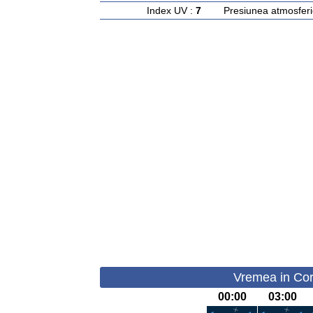
Index UV :
7
Presiunea atmosferi
Vremea in Cor
00:00
03:00