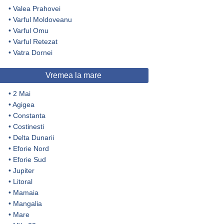
•
Valea Prahovei
•
Varful Moldoveanu
•
Varful Omu
•
Varful Retezat
•
Vatra Dornei
Vremea la mare
•
2 Mai
•
Agigea
•
Constanta
•
Costinesti
•
Delta Dunarii
•
Eforie Nord
•
Eforie Sud
•
Jupiter
•
Litoral
•
Mamaia
•
Mangalia
•
Mare