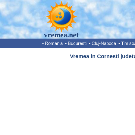
vremea.net
•
Romania
•
Bucuresti
•
Cluj-Napoca
•
Timiso
Vremea in Cornesti judet