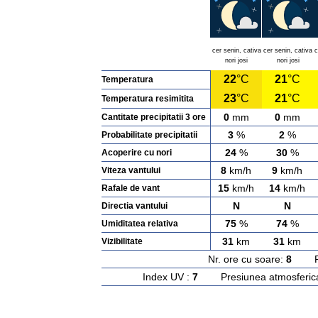
cer senin, cativa
cer senin, cativa
c
nori josi
nori josi
22
°C
21
°C
Temperatura
23
°C
21
°C
Temperatura resimitita
0
mm
0
mm
Cantitate precipitatii 3 ore
3
%
2
%
Probabilitate precipitatii
24
%
30
%
Acoperire cu nori
8
km/h
9
km/h
Viteza vantului
15
km/h
14
km/h
Rafale de vant
N
N
Directia vantului
75
%
74
%
Umiditatea relativa
31
km
31
km
Vizibilitate
Nr. ore cu soare:
8
Rasa
Index UV :
7
Presiunea atmosferic