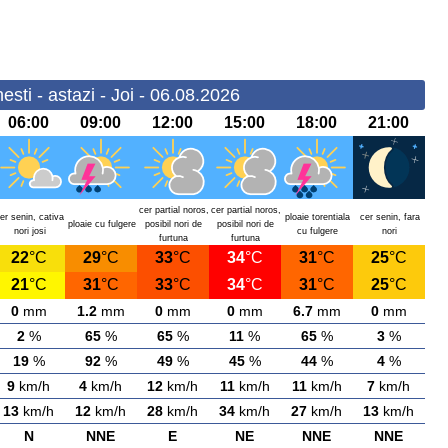
sti - astazi - Joi - 06.08.2026
06:00
09:00
12:00
15:00
18:00
21:00
cer partial noros,
cer partial noros,
er senin, cativa
ploaie torentiala
cer senin, fara
ploaie cu fulgere
posibil nori de
posibil nori de
nori josi
cu fulgere
nori
furtuna
furtuna
22
°C
29
°C
33
°C
34
°C
31
°C
25
°C
21
°C
31
°C
33
°C
34
°C
31
°C
25
°C
0
mm
1.2
mm
0
mm
0
mm
6.7
mm
0
mm
2
%
65
%
65
%
11
%
65
%
3
%
19
%
92
%
49
%
45
%
44
%
4
%
9
km/h
4
km/h
12
km/h
11
km/h
11
km/h
7
km/h
13
km/h
12
km/h
28
km/h
34
km/h
27
km/h
13
km/h
N
NNE
E
NE
NNE
NNE