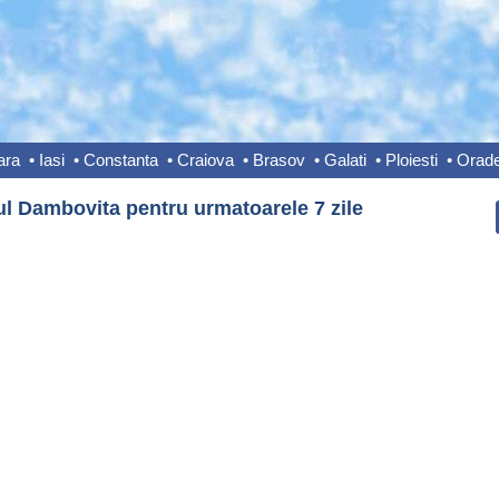
ara
•
Iasi
•
Constanta
•
Craiova
•
Brasov
•
Galati
•
Ploiesti
•
Orad
ul Dambovita pentru urmatoarele 7 zile