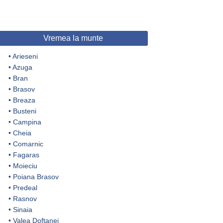
Vremea la munte
•
Arieseni
•
Azuga
•
Bran
•
Brasov
•
Breaza
•
Busteni
•
Campina
•
Cheia
•
Comarnic
•
Fagaras
•
Moieciu
•
Poiana Brasov
•
Predeal
•
Rasnov
•
Sinaia
•
Valea Doftanei