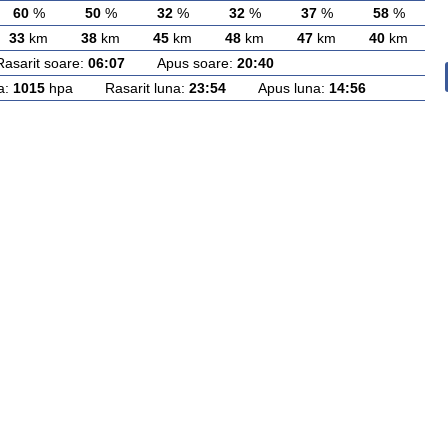
60
%
50
%
32
%
32
%
37
%
58
%
33
km
38
km
45
km
48
km
47
km
40
km
rit soare:
06:07
Apus soare:
20:40
a:
1015
hpa Rasarit luna:
23:54
Apus luna:
14:56