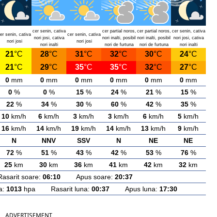
cer senin, cativa
cer partial noros,
cer partial noros,
cer senin, cativa
er senin, cativa
cer senin, cativa
nori josi, cativa
nori inalti, posibil
nori inalti, posibil
nori josi, cativa
nori josi
nori josi
nori inalti
nori de furtuna
nori de furtuna
nori inalti
21
°C
28
°C
31
°C
32
°C
30
°C
24
°C
21
°C
29
°C
35
°C
35
°C
32
°C
27
°C
0
mm
0
mm
0
mm
0
mm
0
mm
0
mm
0
%
0
%
15
%
24
%
21
%
15
%
22
%
34
%
30
%
60
%
42
%
35
%
10
km/h
6
km/h
3
km/h
3
km/h
6
km/h
5
km/h
16
km/h
14
km/h
19
km/h
14
km/h
13
km/h
9
km/h
N
NNV
SSV
N
NE
NE
72
%
51
%
43
%
42
%
53
%
76
%
25
km
30
km
36
km
41
km
42
km
32
km
rit soare:
06:10
Apus soare:
20:37
a:
1013
hpa Rasarit luna:
00:37
Apus luna:
17:30
ADVERTISEMENT