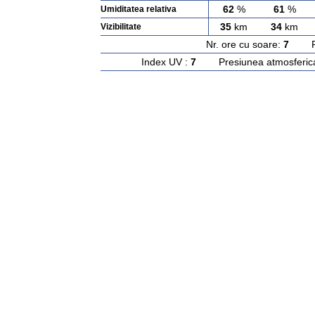
62
%
61
%
Umiditatea relativa
35
km
34
km
Vizibilitate
Nr. ore cu soare:
7
Rasa
Index UV :
7
Presiunea atmosferic