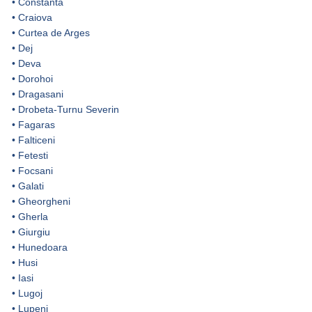
•
Constanta
•
Craiova
•
Curtea de Arges
•
Dej
•
Deva
•
Dorohoi
•
Dragasani
•
Drobeta-Turnu Severin
•
Fagaras
•
Falticeni
•
Fetesti
•
Focsani
•
Galati
•
Gheorgheni
•
Gherla
•
Giurgiu
•
Hunedoara
•
Husi
•
Iasi
•
Lugoj
•
Lupeni