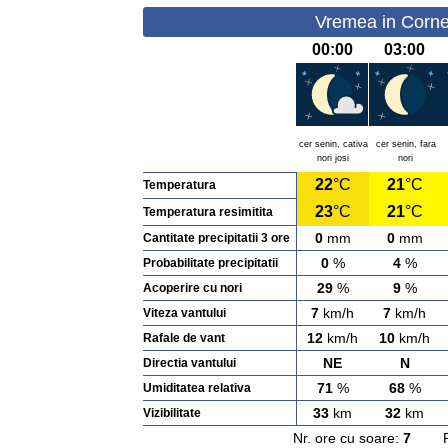
Vremea in Cornes
00:00
03:00
cer senin, cativa
cer senin, fara
nori josi
nori
22
°C
21
°C
Temperatura
23
°C
21
°C
Temperatura resimitita
0
mm
0
mm
Cantitate precipitatii 3 ore
0
%
4
%
Probabilitate precipitatii
29
%
9
%
Acoperire cu nori
7
km/h
7
km/h
Viteza vantului
12
km/h
10
km/h
Rafale de vant
NE
N
Directia vantului
71
%
68
%
Umiditatea relativa
33
km
32
km
Vizibilitate
Nr. ore cu soare:
7
Rasa