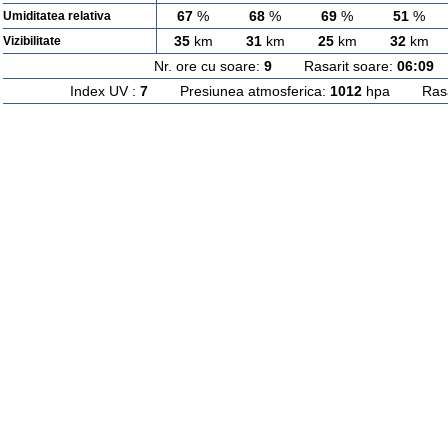
67
%
68
%
69
%
51
%
Umiditatea relativa
35
km
31
km
25
km
32
km
Vizibilitate
Nr. ore cu soare:
9
Rasarit soare:
06:09
A
Index UV :
7
Presiunea atmosferica:
1012
hpa Rasari