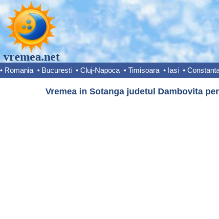
vremea.net
•
Romania
•
Bucuresti
•
Cluj-Napoca
•
Timisoara
•
Iasi
•
Constant
Vremea in Sotanga judetul Dambovita pent