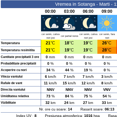
Vremea in Sotanga - Marti - 
00:00
03:00
06:00
09:00
cer senin, cativa
cer senin, cativa
cer senin, fara
cer partial noros
nori josi
nori josi
nori
21
°C
18
°C
19
°C
26
°C
Temperatura
21
°C
19
°C
19
°C
28
°C
Temperatura resimitita
0
mm
0
mm
0
mm
0
mm
Cantitate precipitatii 3 ore
0
%
0
%
0
%
0
%
Probabilitate precipitatii
34
%
44
%
19
%
0
%
Acoperire cu nori
6
km/h
7
km/h
7
km/h
3
km/h
Viteza vantului
11
km/h
15
km/h
12
km/h
8
km/h
Rafale de vant
NNV
NNV
NNV
VNV
Directia vantului
73
%
84
%
75
%
54
%
Umiditatea relativa
32
km
24
km
27
km
33
km
Vizibilitate
Nr. ore cu soare:
14
Rasarit soare:
06:13
A
Index UV :
8
Presiunea atmosferica:
1016
hpa Rasarit