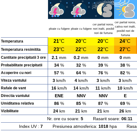
cer partial noros,
cer partial noros,
cativa nori inalti,
ploaie cu fulgere
ploaie cu fulgere
nori inalti, posibil
posibil nori de
nori de furtuna
furtuna
21
°C
20
°C
20
°C
24
°C
Temperatura
23
°C
22
°C
22
°C
27
°C
Temperatura resimitita
2.1
mm
0.2
mm
0
mm
0
mm
Cantitate precipitatii 3 ore
34
%
32
%
39
%
38
%
Probabilitate precipitatii
57
%
64
%
76
%
82
%
Acoperire cu nori
3
km/h
4
km/h
3
km/h
3
km/h
Viteza vantului
16
km/h
14
km/h
11
km/h
10
km/h
Rafale de vant
ENE
NNV
NNV
E
Directia vantului
86
%
85
%
87
%
69
%
Umiditatea relativa
24
km
21
km
21
km
26
km
Vizibilitate
Nr. ore cu soare:
5
Rasarit soare:
06:11
A
Index UV :
7
Presiunea atmosferica:
1018
hpa Rasarit