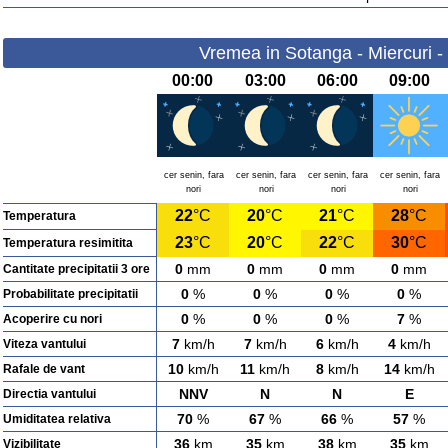
Vremea in Sotanga - Miercuri -
00:00
03:00
06:00
09:00
cer senin, fara
cer senin, fara
cer senin, fara
cer senin, fara
nori
nori
nori
nori
22
°C
20
°C
21
°C
28
°C
Temperatura
23
°C
20
°C
22
°C
30
°C
Temperatura resimitita
0
mm
0
mm
0
mm
0
mm
Cantitate precipitatii 3 ore
0
%
0
%
0
%
0
%
Probabilitate precipitatii
0
%
0
%
0
%
7
%
Acoperire cu nori
7
km/h
7
km/h
6
km/h
4
km/h
Viteza vantului
10
km/h
11
km/h
8
km/h
14
km/h
Rafale de vant
NNV
N
N
E
Directia vantului
70
%
67
%
66
%
57
%
Umiditatea relativa
36
km
35
km
38
km
35
km
Vizibilitate