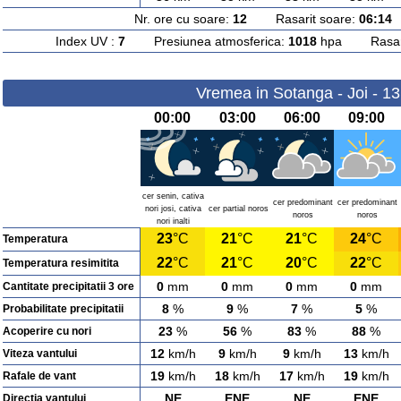
Nr. ore cu soare:
12
Rasarit soare:
06:14
A
Index UV :
7
Presiunea atmosferica:
1018
hpa Rasarit
Vremea in Sotanga - Joi - 1
00:00
03:00
06:00
09:00
cer senin, cativa
cer predominant
cer predominant
nori josi, cativa
cer partial noros
noros
noros
nori inalti
23
°C
21
°C
21
°C
24
°C
Temperatura
22
°C
21
°C
20
°C
22
°C
Temperatura resimitita
0
mm
0
mm
0
mm
0
mm
Cantitate precipitatii 3 ore
8
%
9
%
7
%
5
%
Probabilitate precipitatii
23
%
56
%
83
%
88
%
Acoperire cu nori
12
km/h
9
km/h
9
km/h
13
km/h
Viteza vantului
19
km/h
18
km/h
17
km/h
19
km/h
Rafale de vant
NE
ENE
NE
ENE
Directia vantului