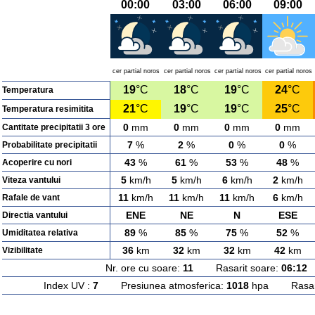
00:00
03:00
06:00
09:00
cer partial noros
cer partial noros
cer partial noros
cer partial noros
19
°C
18
°C
19
°C
24
°C
Temperatura
21
°C
19
°C
19
°C
25
°C
Temperatura resimitita
0
mm
0
mm
0
mm
0
mm
Cantitate precipitatii 3 ore
7
%
2
%
0
%
0
%
Probabilitate precipitatii
43
%
61
%
53
%
48
%
Acoperire cu nori
5
km/h
5
km/h
6
km/h
2
km/h
Viteza vantului
11
km/h
11
km/h
11
km/h
6
km/h
Rafale de vant
ENE
NE
N
ESE
Directia vantului
89
%
85
%
75
%
52
%
Umiditatea relativa
36
km
32
km
32
km
42
km
Vizibilitate
Nr. ore cu soare:
11
Rasarit soare:
06:12
A
Index UV :
7
Presiunea atmosferica:
1018
hpa Rasarit