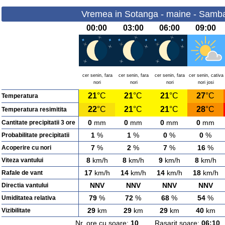
Vremea in Sotanga - maine - Samba
00:00
03:00
06:00
09:00
cer senin, fara
cer senin, fara
cer senin, fara
cer senin, cativa
nori
nori
nori
nori josi
21
°C
21
°C
21
°C
27
°C
Temperatura
22
°C
21
°C
21
°C
28
°C
Temperatura resimitita
0
mm
0
mm
0
mm
0
mm
Cantitate precipitatii 3 ore
1
%
1
%
0
%
0
%
Probabilitate precipitatii
7
%
2
%
7
%
16
%
Acoperire cu nori
8
km/h
8
km/h
9
km/h
8
km/h
Viteza vantului
17
km/h
14
km/h
14
km/h
18
km/h
Rafale de vant
NNV
NNV
NNV
NNV
Directia vantului
79
%
72
%
68
%
54
%
Umiditatea relativa
29
km
29
km
29
km
40
km
Vizibilitate
Nr. ore cu soare:
10
Rasarit soare:
06:10
A