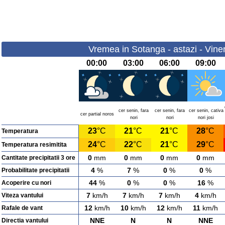
Vremea in Sotanga - astazi - Viner
00:00
03:00
06:00
09:00
cer senin, fara
cer senin, fara
cer senin, cativa
cer partial noros
nori
nori
nori josi
23
°C
21
°C
21
°C
28
°C
Temperatura
24
°C
22
°C
21
°C
29
°C
Temperatura resimitita
0
mm
0
mm
0
mm
0
mm
Cantitate precipitatii 3 ore
4
%
7
%
0
%
0
%
Probabilitate precipitatii
44
%
0
%
0
%
16
%
Acoperire cu nori
7
km/h
7
km/h
7
km/h
4
km/h
Viteza vantului
12
km/h
10
km/h
12
km/h
11
km/h
Rafale de vant
NNE
N
N
NNE
Directia vantului