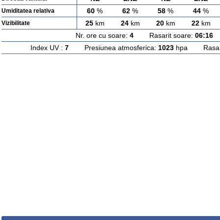
60
%
62
%
58
%
44
%
Umiditatea relativa
25
km
24
km
20
km
22
km
Vizibilitate
Nr. ore cu soare:
4
Rasarit soare:
06:16
A
Index UV :
7
Presiunea atmosferica:
1023
hpa Rasarit