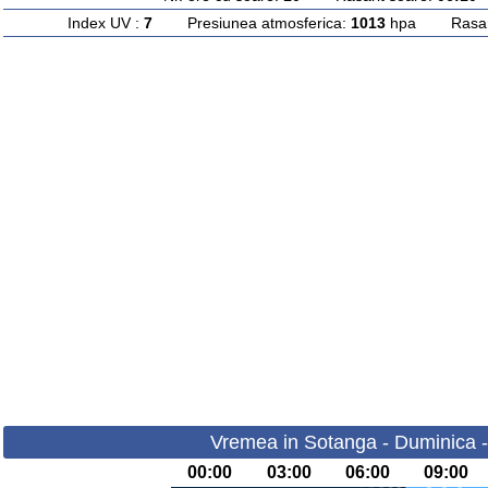
Index UV :
7
Presiunea atmosferica:
1013
hpa Rasarit
Vremea in Sotanga - Duminica 
00:00
03:00
06:00
09:00