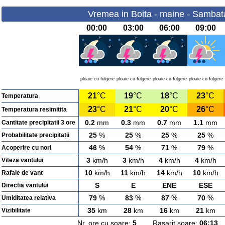
Vremea in Boita - maine - Sambat
00:00
03:00
06:00
09:00
ploaie cu fulgere
ploaie cu fulgere
ploaie cu fulgere
ploaie cu fulgere
21
°C
19
°C
18
°C
23
°C
Temperatura
23
°C
21
°C
20
°C
26
°C
Temperatura resimitita
0.2
mm
0.3
mm
0.7
mm
1.1
mm
Cantitate precipitatii 3 ore
25
%
25
%
25
%
25
%
Probabilitate precipitatii
46
%
54
%
71
%
79
%
Acoperire cu nori
3
km/h
3
km/h
4
km/h
4
km/h
Viteza vantului
10
km/h
11
km/h
14
km/h
10
km/h
Rafale de vant
S
E
ENE
ESE
Directia vantului
79
%
83
%
87
%
70
%
Umiditatea relativa
35
km
28
km
16
km
21
km
Vizibilitate
Nr. ore cu soare:
5
Rasarit soare:
06:13
A