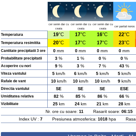
cer senin dar cu
cer senin dar cu
cer senin dar cu
cer partial noros
ceata
ceata
ceata
19
°C
17
°C
16
°C
22
°C
Temperatura
20
°C
17
°C
17
°C
23
°C
Temperatura resimitita
0
mm
0
mm
0
mm
0
mm
Cantitate precipitatii 3 ore
3
%
1
%
0
%
0
%
Probabilitate precipitatii
9
%
3
%
7
%
43
%
Acoperire cu nori
5
km/h
6
km/h
5
km/h
5
km/h
Viteza vantului
10
km/h
10
km/h
10
km/h
9
km/h
Rafale de vant
SE
SE
SE
ESE
Directia vantului
82
%
85
%
86
%
66
%
Umiditatea relativa
25
km
24
km
21
km
28
km
Vizibilitate
Nr. ore cu soare:
11
Rasarit soare:
06:15
A
Index UV :
7
Presiunea atmosferica:
1018
hpa Rasarit