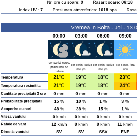
Nr. ore cu soare:
9
Rasarit soare:
06:18
A
Index UV :
7
Presiunea atmosferica:
1018
hpa Rasarit
Vremea in Boita - Joi - 13.
00:00
03:00
06:00
09:00
cer partial noros,
cer senin, cativa
cer senin, cativa
cer senin, fara
posibil nori de
nori josi
nori josi
nori
furtuna
21
°C
19
°C
18
°C
23
°C
Temperatura
21
°C
19
°C
18
°C
24
°C
Temperatura resimitita
0
mm
0
mm
0
mm
0
mm
Cantitate precipitatii 3 ore
15
%
10
%
1
%
3
%
Probabilitate precipitatii
48
%
38
%
15
%
1
%
Acoperire cu nori
5
km/h
5
km/h
5
km/h
5
km/h
Viteza vantului
12
km/h
8
km/h
8
km/h
11
km/h
Rafale de vant
SV
SV
SSV
ENE
Directia vantului