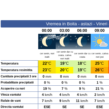
Vremea in Boita - astazi - Vineri
00:00
03:00
06:00
09:00
cer senin dar cu
cer senin, nori
cer senin dar cu
cer senin, cativa
ceata, cativa
inalti
ceata
nori josi
nori inalti
22
°C
19
°C
18
°C
25
°C
Temperatura
23
°C
20
°C
19
°C
26
°C
Temperatura resimitita
0
mm
0
mm
0
mm
0
mm
Cantitate precipitatii 3 ore
0
%
0
%
0
%
1
%
Probabilitate precipitatii
19
%
7
%
9
%
21
%
Acoperire cu nori
4
km/h
4
km/h
4
km/h
2
km/h
Viteza vantului
7
km/h
9
km/h
11
km/h
7
km/h
Rafale de vant
ESE
SE
SE
ESE
Directia vantului