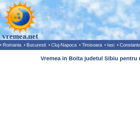
vremea.net
•
Romania
•
Bucuresti
•
Cluj-Napoca
•
Timisoara
•
Iasi
•
Constant
Vremea in Boita judetul Sibiu pentru 