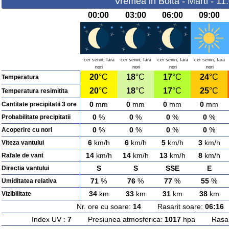
Vremea in Boita - Marti - 11
00:00
03:00
06:00
09:00
cer senin, fara
cer senin, fara
cer senin, fara
cer senin, fara
nori
nori
nori
nori
20
°C
18
°C
17
°C
24
°C
Temperatura
20
°C
18
°C
17
°C
25
°C
Temperatura resimitita
0
mm
0
mm
0
mm
0
mm
Cantitate precipitatii 3 ore
0
%
0
%
0
%
0
%
Probabilitate precipitatii
0
%
0
%
0
%
0
%
Acoperire cu nori
6
km/h
6
km/h
5
km/h
3
km/h
Viteza vantului
14
km/h
14
km/h
13
km/h
8
km/h
Rafale de vant
S
S
SSE
E
Directia vantului
71
%
76
%
77
%
55
%
Umiditatea relativa
34
km
33
km
31
km
38
km
Vizibilitate
Nr. ore cu soare:
14
Rasarit soare:
06:16
A
Index UV :
7
Presiunea atmosferica:
1017
hpa Rasarit