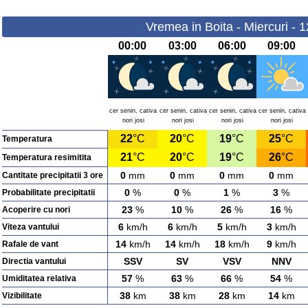
Vremea in Boita - Miercuri - 
00:00
03:00
06:00
09:00
cer senin, cativa
cer senin, cativa
cer senin, cativa
cer senin, cativa
nori josi
nori josi
nori josi
nori josi
22
°C
20
°C
19
°C
25
°C
Temperatura
21
°C
20
°C
19
°C
26
°C
Temperatura resimitita
0
mm
0
mm
0
mm
0
mm
Cantitate precipitatii 3 ore
0
%
0
%
1
%
3
%
Probabilitate precipitatii
23
%
10
%
26
%
16
%
Acoperire cu nori
6
km/h
6
km/h
5
km/h
3
km/h
Viteza vantului
14
km/h
14
km/h
18
km/h
9
km/h
Rafale de vant
SSV
SV
VSV
NNV
Directia vantului
57
%
63
%
66
%
54
%
Umiditatea relativa
38
km
38
km
28
km
14
km
Vizibilitate