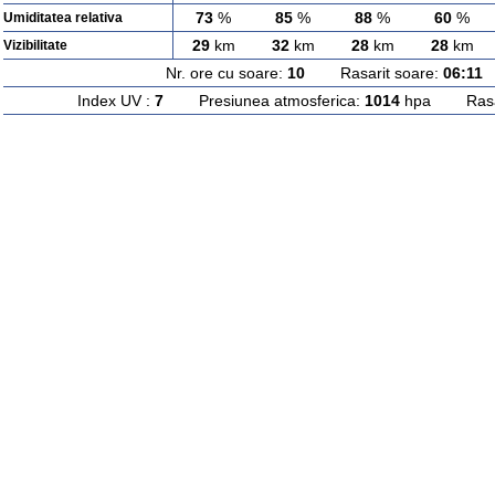
73
%
85
%
88
%
60
%
Umiditatea relativa
29
km
32
km
28
km
28
km
Vizibilitate
Nr. ore cu soare:
10
Rasarit soare:
06:11
A
Index UV :
7
Presiunea atmosferica:
1014
hpa Rasari