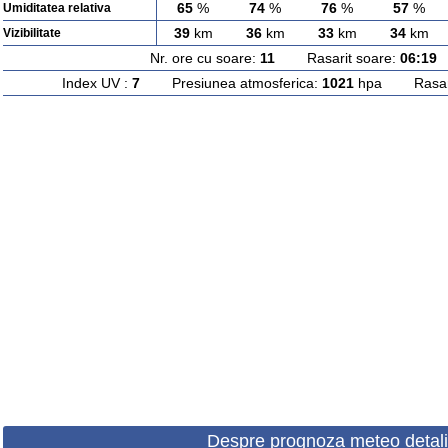
65
%
74
%
76
%
57
%
Umiditatea relativa
39
km
36
km
33
km
34
km
Vizibilitate
Nr. ore cu soare:
11
Rasarit soare:
06:19
A
Index UV :
7
Presiunea atmosferica:
1021
hpa Rasarit
Despre prognoza meteo detali