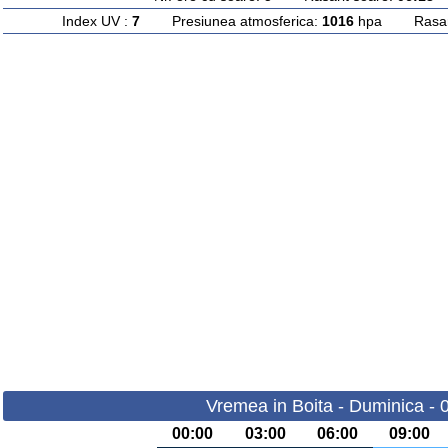
Index UV :
7
Presiunea atmosferica:
1016
hpa Rasarit
Vremea in Boita - Duminica - 
00:00
03:00
06:00
09:00