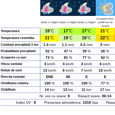
cer partial noros,
ploaie cu fulgere
ploaie cu fulgere
ploaie cu fulgere
posibil nori de
furtuna
19
°C
17
°C
17
°C
21
°C
Temperatura
21
°C
19
°C
19
°C
22
°C
Temperatura resimitita
1.4
mm
1.1
mm
0.2
mm
0
mm
Cantitate precipitatii 3 ore
52
%
47
%
39
%
26
%
Probabilitate precipitatii
73
%
81
%
77
%
62
%
Acoperire cu nori
4
km/h
4
km/h
4
km/h
6
km/h
Viteza vantului
13
km/h
6
km/h
7
km/h
15
km/h
Rafale de vant
ENE
SE
E
E
Directia vantului
100
%
100
%
100
%
77
%
Umiditatea relativa
14
km
13
km
11
km
17
km
Vizibilitate
Nr. ore cu soare:
8
Rasarit soare:
06:14
A
Index UV :
8
Presiunea atmosferica:
1018
hpa Rasarit