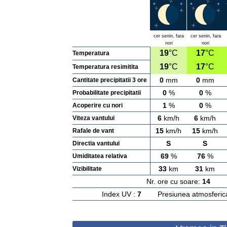
cer senin, fara
cer senin, fara
nori
nori
19
°C
17
°C
Temperatura
19
°C
17
°C
Temperatura resimitita
0
mm
0
mm
Cantitate precipitatii 3 ore
0
%
0
%
Probabilitate precipitatii
1
%
0
%
Acoperire cu nori
6
km/h
6
km/h
Viteza vantului
15
km/h
15
km/h
Rafale de vant
S
S
Directia vantului
69
%
76
%
Umiditatea relativa
33
km
31
km
Vizibilitate
Nr. ore cu soare:
14
Ras
Index UV :
7
Presiunea atmosferic