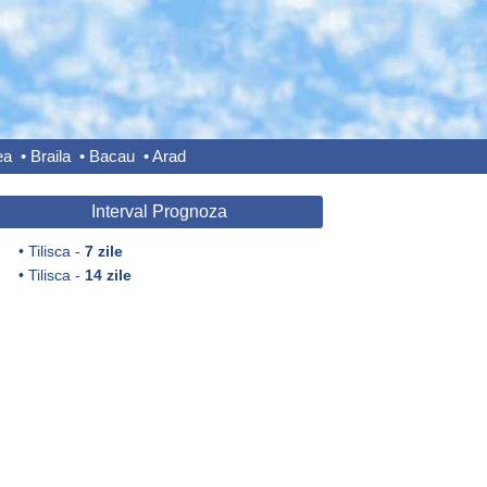
ea
•
Braila
•
Bacau
•
Arad
Interval Prognoza
•
Tilisca -
7 zile
•
Tilisca -
14 zile