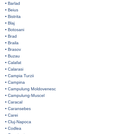
•
Barlad
•
Beius
•
Bistrita
•
Blaj
•
Botosani
•
Brad
•
Braila
•
Brasov
•
Buzau
•
Calafat
•
Calarasi
•
Campia Turzii
•
Campina
•
Campulung Moldovenesc
•
Campulung-Muscel
•
Caracal
•
Caransebes
•
Carei
•
Cluj-Napoca
•
Codlea