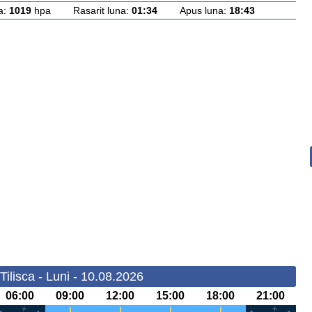
a:
1019
hpa Rasarit luna:
01:34
Apus luna:
18:43
Tilisca - Luni - 10.08.2026
06:00
09:00
12:00
15:00
18:00
21:00