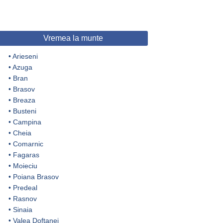
Vremea la munte
•
Arieseni
•
Azuga
•
Bran
•
Brasov
•
Breaza
•
Busteni
•
Campina
•
Cheia
•
Comarnic
•
Fagaras
•
Moieciu
•
Poiana Brasov
•
Predeal
•
Rasnov
•
Sinaia
•
Valea Doftanei