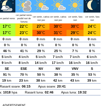
cer partial noros,
cer senin, cativa
cer senin, cativa
cer senin, fara
cer senin, fara
er partial noros
posibil nori de
nori josi
nori josi
nori
nori
furtuna
17
°C
22
°C
27
°C
30
°C
30
°C
24
°C
17
°C
23
°C
30
°C
31
°C
29
°C
24
°C
0
mm
0
mm
0
mm
0
mm
0
mm
0
mm
0
%
0
%
0
%
0
%
0
%
0
%
46
%
41
%
29
%
25
%
7
%
0
%
5
km/h
4
km/h
5
km/h
7
km/h
7
km/h
6
km/h
9
km/h
8
km/h
14
km/h
17
km/h
16
km/h
16
km/h
SE
ESE
NV
NV
VNV
S
91
%
70
%
50
%
38
%
35
%
53
%
19
km
23
km
38
km
42
km
43
km
39
km
arit soare:
06:15
Apus soare:
20:41
a:
1018
hpa Rasarit luna:
02:46
Apus luna:
19:32
ADVERTISEMENT