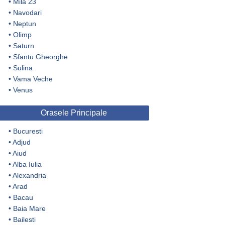
•
Mila 23
•
Navodari
•
Neptun
•
Olimp
•
Saturn
•
Sfantu Gheorghe
•
Sulina
•
Vama Veche
•
Venus
Orasele Principale
•
Bucuresti
•
Adjud
•
Aiud
•
Alba Iulia
•
Alexandria
•
Arad
•
Bacau
•
Baia Mare
•
Bailesti