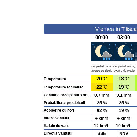
Vremea in Tilisca
00:00
03:00
cer partial noros,
cer partial noros,
averse de ploaie
averse de ploaie
20
°C
18
°C
Temperatura
22
°C
19
°C
Temperatura resimitita
0.7
mm
0.1
mm
Cantitate precipitatii 3 ore
25
%
25
%
Probabilitate precipitatii
62
%
19
%
Acoperire cu nori
4
km/h
4
km/h
Viteza vantului
12
km/h
10
km/h
Rafale de vant
SSE
NNV
Directia vantului