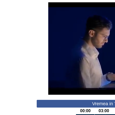
Vremea in T
00:00
03:00