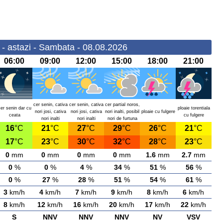
 - astazi - Sambata - 08.08.2026
06:00
09:00
12:00
15:00
18:00
21:00
cer senin, cativa
cer senin, cativa
cer partial noros,
cer senin dar cu
ploaie torentiala
nori josi, cativa
nori josi, cativa
nori inalti, posibil
ploaie cu fulgere
ceata
cu fulgere
nori inalti
nori inalti
nori de furtuna
16
°C
21
°C
27
°C
29
°C
26
°C
21
°C
17
°C
23
°C
30
°C
32
°C
28
°C
23
°C
0
mm
0
mm
0
mm
0
mm
1.6
mm
2.7
mm
0
%
0
%
4
%
34
%
51
%
56
%
0
%
27
%
28
%
51
%
54
%
61
%
3
km/h
4
km/h
7
km/h
9
km/h
8
km/h
6
km/h
8
km/h
12
km/h
16
km/h
20
km/h
17
km/h
22
km/h
S
NNV
NNV
NNV
NV
VSV