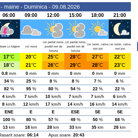
 - maine - Duminica - 09.08.2026
06:00
09:00
12:00
15:00
18:00
21:00
cer partial noros,
cer partial noros,
cer senin, cativa
cer senin, cativa
loaie cu fulgere
cer noros
posibil nori de
posibil nori de
nori josi
nori josi
furtuna
furtuna
17
°C
20
°C
25
°C
28
°C
27
°C
22
°C
18
°C
21
°C
26
°C
29
°C
28
°C
23
°C
0.8
mm
0
mm
0
mm
0
mm
0
mm
0
mm
34
%
25
%
8
%
8
%
7
%
6
%
82
%
95
%
80
%
54
%
22
%
22
%
4
km/h
7
km/h
10
km/h
7
km/h
7
km/h
6
km/h
8
km/h
12
km/h
17
km/h
14
km/h
16
km/h
14
km/h
ENE
E
E
ESE
SE
SE
100
%
80
%
57
%
49
%
50
%
68
%
13
km
18
km
28
km
33
km
35
km
28
km
rit soare:
06:14
Apus soare:
20:43