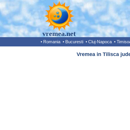
vremea.net
•
Romania
•
Bucuresti
•
Cluj-Napoca
•
Timiso
Vremea in Tilisca jud