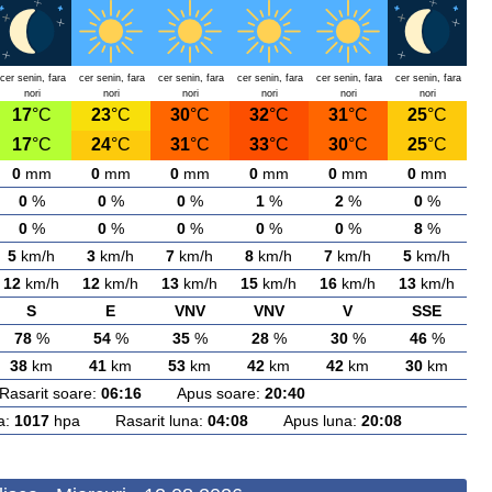
cer senin, fara
cer senin, fara
cer senin, fara
cer senin, fara
cer senin, fara
cer senin, fara
nori
nori
nori
nori
nori
nori
17
°C
23
°C
30
°C
32
°C
31
°C
25
°C
17
°C
24
°C
31
°C
33
°C
30
°C
25
°C
0
mm
0
mm
0
mm
0
mm
0
mm
0
mm
0
%
0
%
0
%
1
%
2
%
0
%
0
%
0
%
0
%
0
%
0
%
8
%
5
km/h
3
km/h
7
km/h
8
km/h
7
km/h
5
km/h
12
km/h
12
km/h
13
km/h
15
km/h
16
km/h
13
km/h
S
E
VNV
VNV
V
SSE
78
%
54
%
35
%
28
%
30
%
46
%
38
km
41
km
53
km
42
km
42
km
30
km
arit soare:
06:16
Apus soare:
20:40
a:
1017
hpa Rasarit luna:
04:08
Apus luna:
20:08