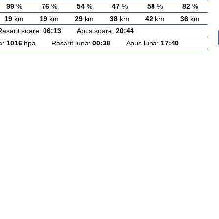
99
%
76
%
54
%
47
%
58
%
82
%
19
km
19
km
29
km
38
km
42
km
36
km
rit soare:
06:13
Apus soare:
20:44
a:
1016
hpa Rasarit luna:
00:38
Apus luna:
17:40