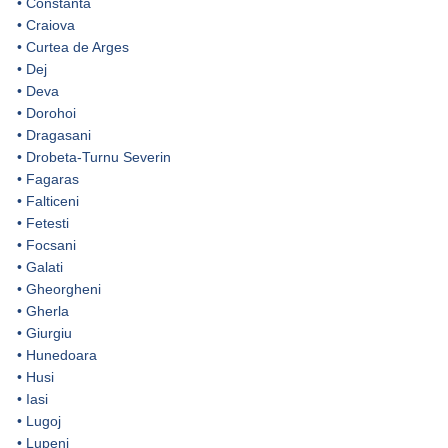
•
Constanta
•
Craiova
•
Curtea de Arges
•
Dej
•
Deva
•
Dorohoi
•
Dragasani
•
Drobeta-Turnu Severin
•
Fagaras
•
Falticeni
•
Fetesti
•
Focsani
•
Galati
•
Gheorgheni
•
Gherla
•
Giurgiu
•
Hunedoara
•
Husi
•
Iasi
•
Lugoj
•
Lupeni