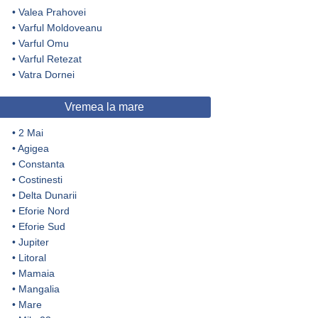
•
Valea Prahovei
•
Varful Moldoveanu
•
Varful Omu
•
Varful Retezat
•
Vatra Dornei
Vremea la mare
•
2 Mai
•
Agigea
•
Constanta
•
Costinesti
•
Delta Dunarii
•
Eforie Nord
•
Eforie Sud
•
Jupiter
•
Litoral
•
Mamaia
•
Mangalia
•
Mare