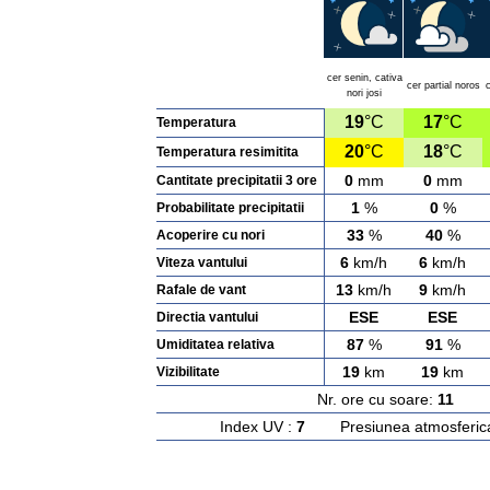
cer senin, cativa
cer partial noros
c
nori josi
19
°C
17
°C
Temperatura
20
°C
18
°C
Temperatura resimitita
0
mm
0
mm
Cantitate precipitatii 3 ore
1
%
0
%
Probabilitate precipitatii
33
%
40
%
Acoperire cu nori
6
km/h
6
km/h
Viteza vantului
13
km/h
9
km/h
Rafale de vant
ESE
ESE
Directia vantului
87
%
91
%
Umiditatea relativa
19
km
19
km
Vizibilitate
Nr. ore cu soare:
11
Ras
Index UV :
7
Presiunea atmosferic