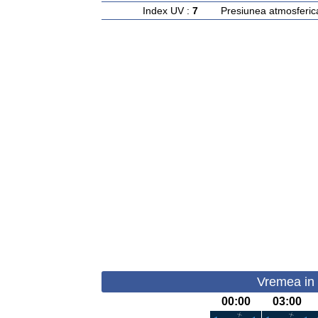
Index UV :
7
Presiunea atmosferic
Vremea in 
00:00
03:00