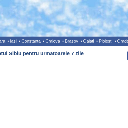
ara
•
Iasi
•
Constanta
•
Craiova
•
Brasov
•
Galati
•
Ploiesti
•
Orad
etul Sibiu pentru urmatoarele 7 zile