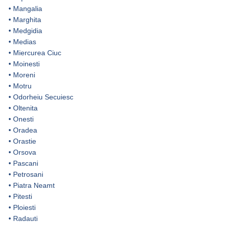
•
Mangalia
•
Marghita
•
Medgidia
•
Medias
•
Miercurea Ciuc
•
Moinesti
•
Moreni
•
Motru
•
Odorheiu Secuiesc
•
Oltenita
•
Onesti
•
Oradea
•
Orastie
•
Orsova
•
Pascani
•
Petrosani
•
Piatra Neamt
•
Pitesti
•
Ploiesti
•
Radauti