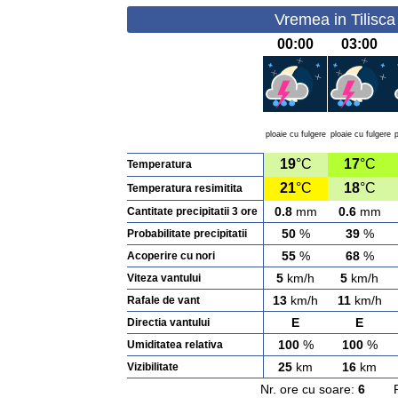
Vremea in Tilisca
00:00
03:00
ploaie cu fulgere
ploaie cu fulgere
p
19
°C
17
°C
Temperatura
21
°C
18
°C
Temperatura resimitita
0.8
mm
0.6
mm
Cantitate precipitatii 3 ore
50
%
39
%
Probabilitate precipitatii
55
%
68
%
Acoperire cu nori
5
km/h
5
km/h
Viteza vantului
13
km/h
11
km/h
Rafale de vant
E
E
Directia vantului
100
%
100
%
Umiditatea relativa
25
km
16
km
Vizibilitate
Nr. ore cu soare:
6
Rasa