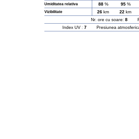
88
%
95
%
Umiditatea relativa
26
km
22
km
Vizibilitate
Nr. ore cu soare:
8
Rasa
Index UV :
7
Presiunea atmosferic