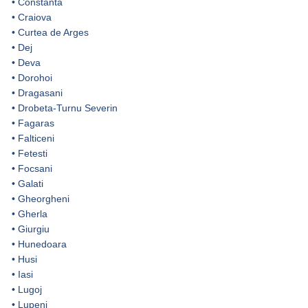
•
Constanta
•
Craiova
•
Curtea de Arges
•
Dej
•
Deva
•
Dorohoi
•
Dragasani
•
Drobeta-Turnu Severin
•
Fagaras
•
Falticeni
•
Fetesti
•
Focsani
•
Galati
•
Gheorgheni
•
Gherla
•
Giurgiu
•
Hunedoara
•
Husi
•
Iasi
•
Lugoj
•
Lupeni