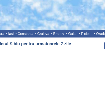
ara
•
Iasi
•
Constanta
•
Craiova
•
Brasov
•
Galati
•
Ploiesti
•
Orad
etul Sibiu pentru urmatoarele 7 zile