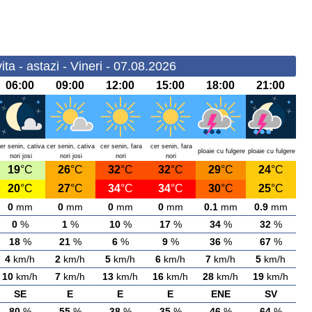
ta - astazi - Vineri - 07.08.2026
06:00
09:00
12:00
15:00
18:00
21:00
er senin, cativa
cer senin, cativa
cer senin, fara
cer senin, fara
ploaie cu fulgere
ploaie cu fulgere
nori josi
nori josi
nori
nori
19
°C
26
°C
32
°C
32
°C
29
°C
24
°C
20
°C
27
°C
34
°C
34
°C
30
°C
25
°C
0
mm
0
mm
0
mm
0
mm
0.1
mm
0.9
mm
0
%
1
%
10
%
17
%
34
%
32
%
18
%
21
%
6
%
9
%
36
%
67
%
4
km/h
2
km/h
5
km/h
6
km/h
7
km/h
5
km/h
10
km/h
7
km/h
13
km/h
16
km/h
28
km/h
19
km/h
SE
E
E
E
ENE
SV
80
%
55
%
38
%
35
%
46
%
64
%