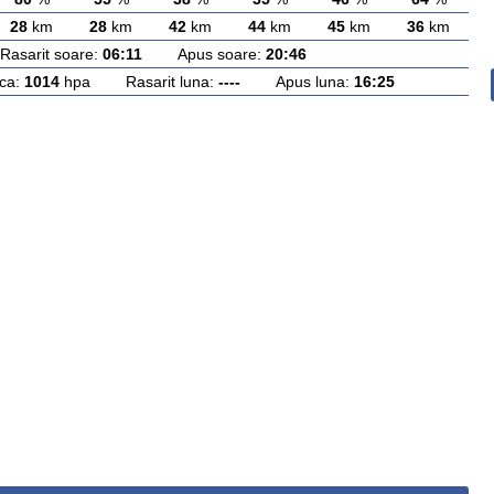
28
km
28
km
42
km
44
km
45
km
36
km
arit soare:
06:11
Apus soare:
20:46
ca:
1014
hpa Rasarit luna:
----
Apus luna:
16:25