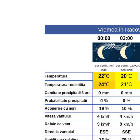
Vremea in Racovi
00:00
03:00
cer senin, nori
cer senin, cativa
c
inalti
nori inalti
22
°C
20
°C
Temperatura
24
°C
21
°C
Temperatura resimitita
0
mm
0
mm
Cantitate precipitatii 3 ore
0
%
0
%
Probabilitate precipitatii
19
%
10
%
Acoperire cu nori
4
km/h
4
km/h
Viteza vantului
9
km/h
9
km/h
Rafale de vant
ESE
SSE
Directia vantului
73
%
79
%
Umiditatea relativa