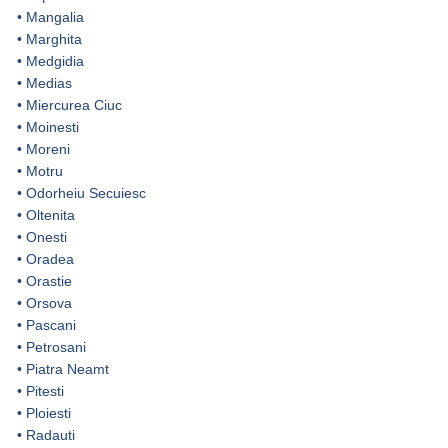
•
Mangalia
•
Marghita
•
Medgidia
•
Medias
•
Miercurea Ciuc
•
Moinesti
•
Moreni
•
Motru
•
Odorheiu Secuiesc
•
Oltenita
•
Onesti
•
Oradea
•
Orastie
•
Orsova
•
Pascani
•
Petrosani
•
Piatra Neamt
•
Pitesti
•
Ploiesti
•
Radauti