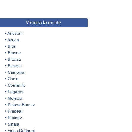
Vremea la munte
•
Arieseni
•
Azuga
•
Bran
•
Brasov
•
Breaza
•
Busteni
•
Campina
•
Cheia
•
Comarnic
•
Fagaras
•
Moieciu
•
Poiana Brasov
•
Predeal
•
Rasnov
•
Sinaia
•
Valea Doftanei