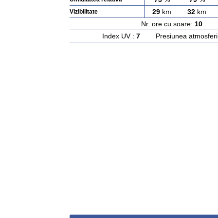
29
km
32
km
Vizibilitate
Nr. ore cu soare:
10
Ras
Index UV :
7
Presiunea atmosferi