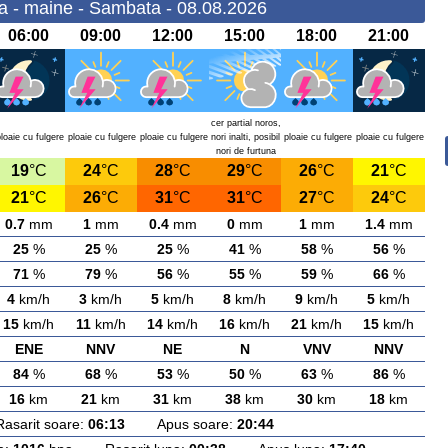
a - maine - Sambata - 08.08.2026
06:00
09:00
12:00
15:00
18:00
21:00
cer partial noros,
loaie cu fulgere
ploaie cu fulgere
ploaie cu fulgere
nori inalti, posibil
ploaie cu fulgere
ploaie cu fulgere
nori de furtuna
19
°C
24
°C
28
°C
29
°C
26
°C
21
°C
21
°C
26
°C
31
°C
31
°C
27
°C
24
°C
0.7
mm
1
mm
0.4
mm
0
mm
1
mm
1.4
mm
25
%
25
%
25
%
41
%
58
%
56
%
71
%
79
%
56
%
55
%
59
%
66
%
4
km/h
3
km/h
5
km/h
8
km/h
9
km/h
5
km/h
15
km/h
11
km/h
14
km/h
16
km/h
21
km/h
15
km/h
ENE
NNV
NE
N
VNV
NNV
84
%
68
%
53
%
50
%
63
%
86
%
16
km
21
km
31
km
38
km
30
km
18
km
rit soare:
06:13
Apus soare:
20:44