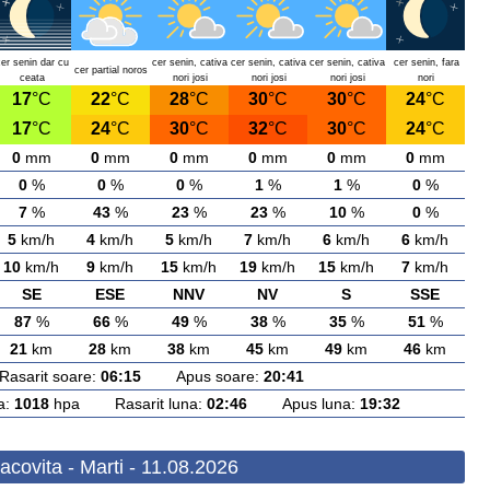
cer senin dar cu
cer senin, cativa
cer senin, cativa
cer senin, cativa
cer senin, fara
cer partial noros
ceata
nori josi
nori josi
nori josi
nori
17
°C
22
°C
28
°C
30
°C
30
°C
24
°C
17
°C
24
°C
30
°C
32
°C
30
°C
24
°C
0
mm
0
mm
0
mm
0
mm
0
mm
0
mm
0
%
0
%
0
%
1
%
1
%
0
%
7
%
43
%
23
%
23
%
10
%
0
%
5
km/h
4
km/h
5
km/h
7
km/h
6
km/h
6
km/h
10
km/h
9
km/h
15
km/h
19
km/h
15
km/h
7
km/h
SE
ESE
NNV
NV
S
SSE
87
%
66
%
49
%
38
%
35
%
51
%
21
km
28
km
38
km
45
km
49
km
46
km
arit soare:
06:15
Apus soare:
20:41
a:
1018
hpa Rasarit luna:
02:46
Apus luna:
19:32
covita - Marti - 11.08.2026