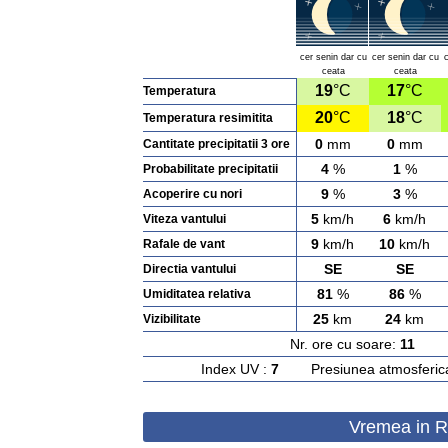
cer senin dar cu
cer senin dar cu
ceata
ceata
19
°C
17
°C
Temperatura
20
°C
18
°C
Temperatura resimitita
0
mm
0
mm
Cantitate precipitatii 3 ore
4
%
1
%
Probabilitate precipitatii
9
%
3
%
Acoperire cu nori
5
km/h
6
km/h
Viteza vantului
9
km/h
10
km/h
Rafale de vant
SE
SE
Directia vantului
81
%
86
%
Umiditatea relativa
25
km
24
km
Vizibilitate
Nr. ore cu soare:
11
Ras
Index UV :
7
Presiunea atmosferic
Vremea in Ra