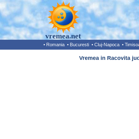
vremea.net
•
Romania
•
Bucuresti
•
Cluj-Napoca
•
Timiso
Vremea in Racovita jud