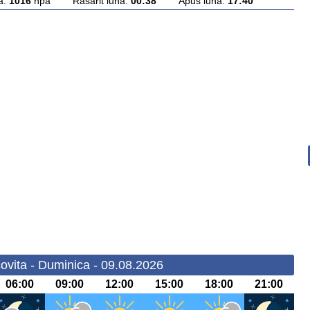
a:
1016
hpa Rasarit luna:
00:38
Apus luna:
17:40
ovita - Duminica - 09.08.2026
06:00
09:00
12:00
15:00
18:00
21:00