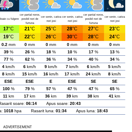
cer partial noros,
cer partial noros,
cer senin, cativa
cer senin, cativa
cer senin, cativa
loaie cu fulgere
posibil nori de
posibil nori de
nori josi
nori josi
nori josi
furtuna
furtuna
17
°C
21
°C
25
°C
28
°C
27
°C
23
°C
19
°C
22
°C
26
°C
30
°C
28
°C
24
°C
0.2
mm
0
mm
0
mm
0
mm
0
mm
0
mm
39
%
26
%
18
%
10
%
17
%
13
%
77
%
62
%
36
%
34
%
40
%
34
%
4
km/h
6
km/h
9
km/h
7
km/h
6
km/h
5
km/h
8
km/h
15
km/h
16
km/h
17
km/h
24
km/h
8
km/h
ESE
ESE
E
ESE
SE
SE
100
%
79
%
57
%
47
%
47
%
65
%
11
km
17
km
36
km
39
km
38
km
41
km
rit soare:
06:14
Apus soare:
20:43
a:
1018
hpa Rasarit luna:
01:34
Apus luna:
18:43
ADVERTISEMENT