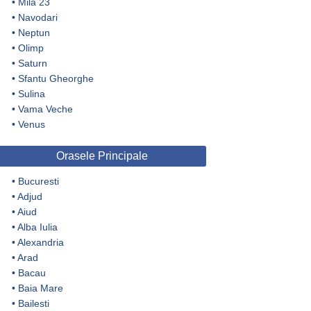
•
Mila 23
•
Navodari
•
Neptun
•
Olimp
•
Saturn
•
Sfantu Gheorghe
•
Sulina
•
Vama Veche
•
Venus
Orasele Principale
•
Bucuresti
•
Adjud
•
Aiud
•
Alba Iulia
•
Alexandria
•
Arad
•
Bacau
•
Baia Mare
•
Bailesti