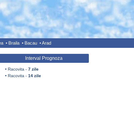
ea
•
Braila
•
Bacau
•
Arad
Interval Prognoza
•
Racovita -
7 zile
•
Racovita -
14 zile