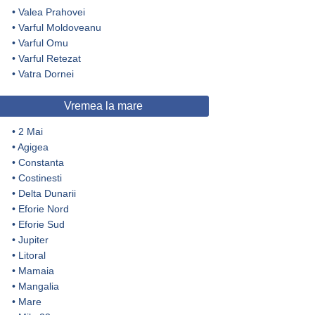
•
Valea Prahovei
•
Varful Moldoveanu
•
Varful Omu
•
Varful Retezat
•
Vatra Dornei
Vremea la mare
•
2 Mai
•
Agigea
•
Constanta
•
Costinesti
•
Delta Dunarii
•
Eforie Nord
•
Eforie Sud
•
Jupiter
•
Litoral
•
Mamaia
•
Mangalia
•
Mare