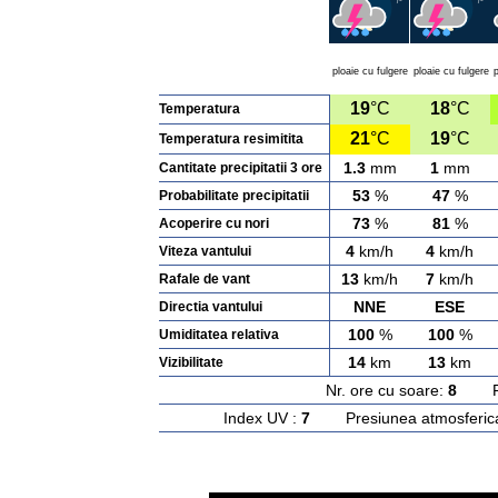
ploaie cu fulgere
ploaie cu fulgere
p
19
°C
18
°C
Temperatura
21
°C
19
°C
Temperatura resimitita
1.3
mm
1
mm
Cantitate precipitatii 3 ore
53
%
47
%
Probabilitate precipitatii
73
%
81
%
Acoperire cu nori
4
km/h
4
km/h
Viteza vantului
13
km/h
7
km/h
Rafale de vant
NNE
ESE
Directia vantului
100
%
100
%
Umiditatea relativa
14
km
13
km
Vizibilitate
Nr. ore cu soare:
8
Rasa
Index UV :
7
Presiunea atmosferic