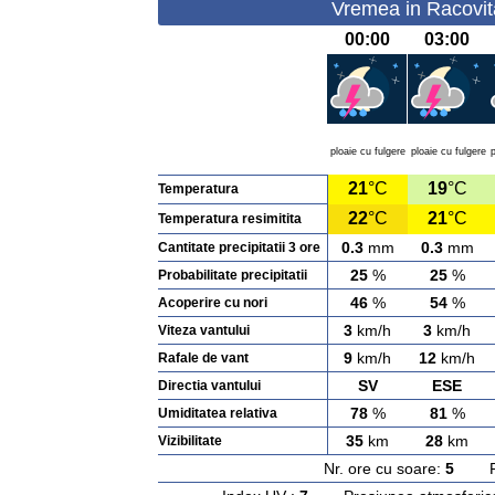
Vremea in Racovit
00:00
03:00
ploaie cu fulgere
ploaie cu fulgere
p
21
°C
19
°C
Temperatura
22
°C
21
°C
Temperatura resimitita
0.3
mm
0.3
mm
Cantitate precipitatii 3 ore
25
%
25
%
Probabilitate precipitatii
46
%
54
%
Acoperire cu nori
3
km/h
3
km/h
Viteza vantului
9
km/h
12
km/h
Rafale de vant
SV
ESE
Directia vantului
78
%
81
%
Umiditatea relativa
35
km
28
km
Vizibilitate
Nr. ore cu soare:
5
Rasa