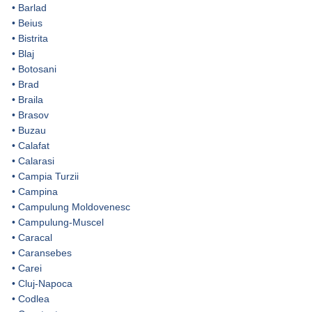
•
Barlad
•
Beius
•
Bistrita
•
Blaj
•
Botosani
•
Brad
•
Braila
•
Brasov
•
Buzau
•
Calafat
•
Calarasi
•
Campia Turzii
•
Campina
•
Campulung Moldovenesc
•
Campulung-Muscel
•
Caracal
•
Caransebes
•
Carei
•
Cluj-Napoca
•
Codlea