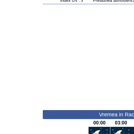
Index UV :
7
Presiunea atmosferic
Vremea in Rac
00:00
03:00