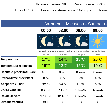
Nr. ore cu soare:
10
Rasarit soare:
06:20
A
Index UV :
7
Presiunea atmosferica:
1020
hpa Rasarit
Vremea in Micasasa - Sambata 
00:00
03:00
06:00
09:00
cer senin, cativa
cer senin, cativa
cer senin, cativa
cer senin, fara
nori josi
nori josi
nori josi
nori
17
°C
14
°C
13
°C
20
°C
Temperatura
16
°C
13
°C
12
°C
19
°C
Temperatura resimitita
0
mm
0
mm
0
mm
0
mm
Cantitate precipitatii 3 ore
0
%
0
%
0
%
0
%
Probabilitate precipitatii
32
%
24
%
13
%
5
%
Acoperire cu nori
8
km/h
7
km/h
5
km/h
4
km/h
Viteza vantului
17
km/h
12
km/h
8
km/h
9
km/h
Rafale de vant
SSE
S
S
SE
Directia vantului