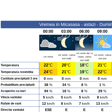
Vremea in Micasasa - astazi - Dumin
00:00
03:00
06:00
09:00
cer senin dar cu
cer senin, cativa
cer senin, cativa
cer noros
ceata, cativa
nori inalti
nori josi
nori inalti
22
°C
20
°C
18
°C
21
°C
Temperatura
24
°C
21
°C
19
°C
22
°C
Temperatura resimitita
0
mm
0
mm
0
mm
0
mm
Cantitate precipitatii 3 ore
38
%
34
%
8
%
1
%
Probabilitate precipitatii
94
%
18
%
8
%
29
%
Acoperire cu nori
5
km/h
5
km/h
5
km/h
8
km/h
Viteza vantului
12
km/h
8
km/h
7
km/h
13
km/h
Rafale de vant
ESE
E
E
E
Directia vantului