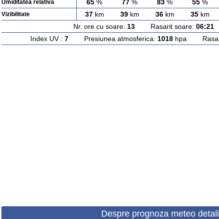
65
%
77
%
83
%
55
%
Umiditatea relativa
37
km
39
km
36
km
35
km
Vizibilitate
Nr. ore cu soare:
13
Rasarit soare:
06:21
A
Index UV :
7
Presiunea atmosferica:
1018
hpa Rasarit
Despre prognoza meteo detali