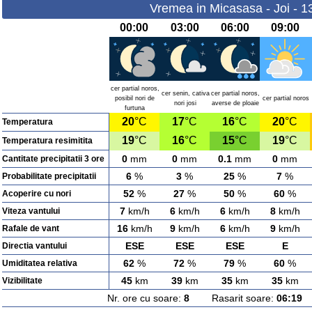
Vremea in Micasasa - Joi - 1
00:00
03:00
06:00
09:00
cer partial noros,
cer senin, cativa
cer partial noros,
posibil nori de
cer partial noros
nori josi
averse de ploaie
furtuna
20
°C
17
°C
16
°C
20
°C
Temperatura
19
°C
16
°C
15
°C
19
°C
Temperatura resimitita
0
mm
0
mm
0.1
mm
0
mm
Cantitate precipitatii 3 ore
6
%
3
%
25
%
7
%
Probabilitate precipitatii
52
%
27
%
50
%
60
%
Acoperire cu nori
7
km/h
6
km/h
6
km/h
8
km/h
Viteza vantului
16
km/h
9
km/h
6
km/h
9
km/h
Rafale de vant
ESE
ESE
ESE
E
Directia vantului
62
%
72
%
79
%
60
%
Umiditatea relativa
45
km
39
km
35
km
35
km
Vizibilitate
Nr. ore cu soare:
8
Rasarit soare:
06:19
A