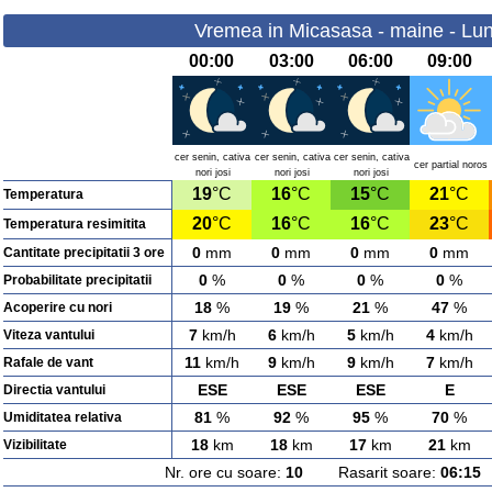
Vremea in Micasasa - maine - Lun
00:00
03:00
06:00
09:00
cer senin, cativa
cer senin, cativa
cer senin, cativa
cer partial noros
nori josi
nori josi
nori josi
19
°C
16
°C
15
°C
21
°C
Temperatura
20
°C
16
°C
16
°C
23
°C
Temperatura resimitita
0
mm
0
mm
0
mm
0
mm
Cantitate precipitatii 3 ore
0
%
0
%
0
%
0
%
Probabilitate precipitatii
18
%
19
%
21
%
47
%
Acoperire cu nori
7
km/h
6
km/h
5
km/h
4
km/h
Viteza vantului
11
km/h
9
km/h
9
km/h
7
km/h
Rafale de vant
ESE
ESE
ESE
E
Directia vantului
81
%
92
%
95
%
70
%
Umiditatea relativa
18
km
18
km
17
km
21
km
Vizibilitate
Nr. ore cu soare:
10
Rasarit soare:
06:15
A