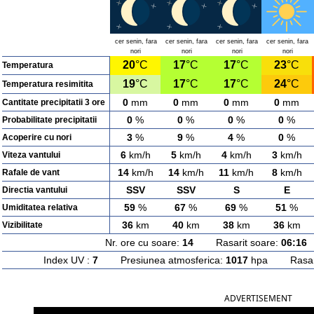
cer senin, fara
cer senin, fara
cer senin, fara
cer senin, fara
nori
nori
nori
nori
20
°C
17
°C
17
°C
23
°C
Temperatura
19
°C
17
°C
17
°C
24
°C
Temperatura resimitita
0
mm
0
mm
0
mm
0
mm
Cantitate precipitatii 3 ore
0
%
0
%
0
%
0
%
Probabilitate precipitatii
3
%
9
%
4
%
0
%
Acoperire cu nori
6
km/h
5
km/h
4
km/h
3
km/h
Viteza vantului
14
km/h
14
km/h
11
km/h
8
km/h
Rafale de vant
SSV
SSV
S
E
Directia vantului
59
%
67
%
69
%
51
%
Umiditatea relativa
36
km
40
km
38
km
36
km
Vizibilitate
Nr. ore cu soare:
14
Rasarit soare:
06:16
A
Index UV :
7
Presiunea atmosferica:
1017
hpa Rasarit
ADVERTISEMENT