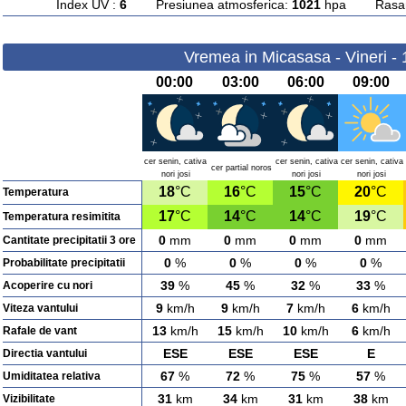
Index UV :
6
Presiunea atmosferica:
1021
hpa Rasarit
Vremea in Micasasa - Vineri -
00:00
03:00
06:00
09:00
cer senin, cativa
cer senin, cativa
cer senin, cativa
cer partial noros
nori josi
nori josi
nori josi
18
°C
16
°C
15
°C
20
°C
Temperatura
17
°C
14
°C
14
°C
19
°C
Temperatura resimitita
0
mm
0
mm
0
mm
0
mm
Cantitate precipitatii 3 ore
0
%
0
%
0
%
0
%
Probabilitate precipitatii
39
%
45
%
32
%
33
%
Acoperire cu nori
9
km/h
9
km/h
7
km/h
6
km/h
Viteza vantului
13
km/h
15
km/h
10
km/h
6
km/h
Rafale de vant
ESE
ESE
ESE
E
Directia vantului
67
%
72
%
75
%
57
%
Umiditatea relativa
31
km
34
km
31
km
38
km
Vizibilitate