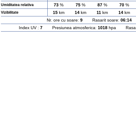
73
%
75
%
87
%
70
%
Umiditatea relativa
15
km
14
km
11
km
14
km
Vizibilitate
Nr. ore cu soare:
9
Rasarit soare:
06:14
A
Index UV :
7
Presiunea atmosferica:
1018
hpa Rasarit