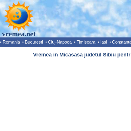
vremea.net
•
Romania
•
Bucuresti
•
Cluj-Napoca
•
Timisoara
•
Iasi
•
Constant
Vremea in Micasasa judetul Sibiu pentr