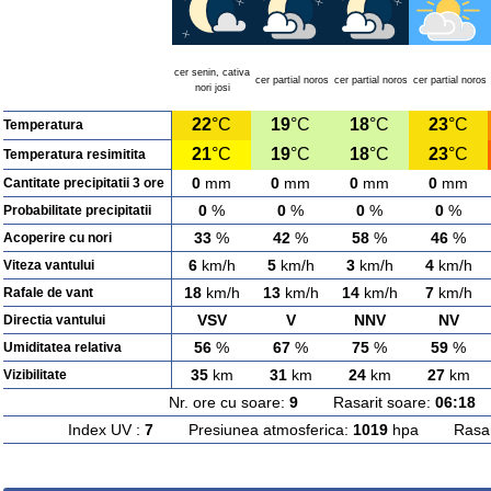
cer senin, cativa
cer partial noros
cer partial noros
cer partial noros
nori josi
22
°C
19
°C
18
°C
23
°C
Temperatura
21
°C
19
°C
18
°C
23
°C
Temperatura resimitita
0
mm
0
mm
0
mm
0
mm
Cantitate precipitatii 3 ore
0
%
0
%
0
%
0
%
Probabilitate precipitatii
33
%
42
%
58
%
46
%
Acoperire cu nori
6
km/h
5
km/h
3
km/h
4
km/h
Viteza vantului
18
km/h
13
km/h
14
km/h
7
km/h
Rafale de vant
VSV
V
NNV
NV
Directia vantului
56
%
67
%
75
%
59
%
Umiditatea relativa
35
km
31
km
24
km
27
km
Vizibilitate
Nr. ore cu soare:
9
Rasarit soare:
06:18
A
Index UV :
7
Presiunea atmosferica:
1019
hpa Rasarit