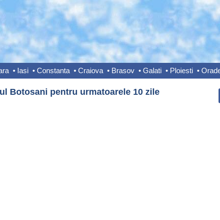
ara
•
Iasi
•
Constanta
•
Craiova
•
Brasov
•
Galati
•
Ploiesti
•
Orad
ul Botosani pentru urmatoarele 10 zile