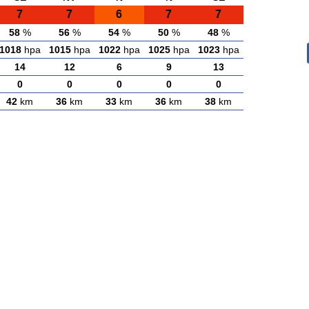
7
7
6
7
7
58
%
56
%
54
%
50
%
48
%
1018
hpa
1015
hpa
1022
hpa
1025
hpa
1023
hpa
14
12
6
9
13
0
0
0
0
0
42
km
36
km
33
km
36
km
38
km