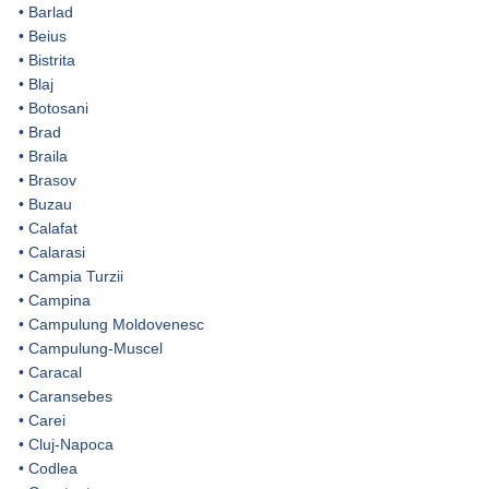
•
Barlad
•
Beius
•
Bistrita
•
Blaj
•
Botosani
•
Brad
•
Braila
•
Brasov
•
Buzau
•
Calafat
•
Calarasi
•
Campia Turzii
•
Campina
•
Campulung Moldovenesc
•
Campulung-Muscel
•
Caracal
•
Caransebes
•
Carei
•
Cluj-Napoca
•
Codlea