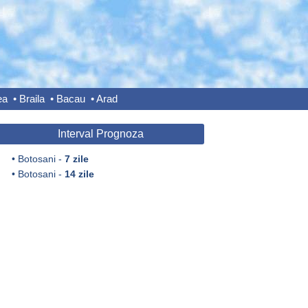
ea
•
Braila
•
Bacau
•
Arad
Interval Prognoza
•
Botosani -
7 zile
•
Botosani -
14 zile