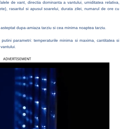
lele de vant, directia dominanta a vantului, umiditatea relativa,
te), rasaritul si apusul soarelui, durata zilei, numarul de ore cu
steptat dupa-amiaza tarziu si cea minima noaptea tarziu.
 putini parametri: temperaturile minima si maxima, cantitatea si
 vantului.
ADVERTISEMENT