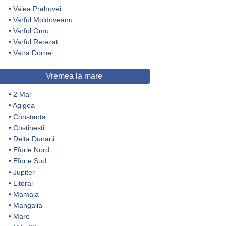
•
Valea Prahovei
•
Varful Moldoveanu
•
Varful Omu
•
Varful Retezat
•
Vatra Dornei
Vremea la mare
•
2 Mai
•
Agigea
•
Constanta
•
Costinesti
•
Delta Dunarii
•
Eforie Nord
•
Eforie Sud
•
Jupiter
•
Litoral
•
Mamaia
•
Mangalia
•
Mare