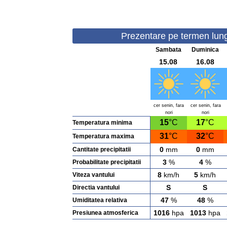
Prezentare pe termen lung 
Sambata
Duminica
15.08
16.08
cer senin, fara
cer senin, fara
nori
nori
15
°C
17
°C
Temperatura minima
31
°C
32
°C
Temperatura maxima
0
mm
0
mm
Cantitate precipitatii
3
%
4
%
Probabilitate precipitatii
8
km/h
5
km/h
Viteza vantului
S
S
Directia vantului
47
%
48
%
Umiditatea relativa
1016
hpa
1013
hpa
Presiunea atmosferica