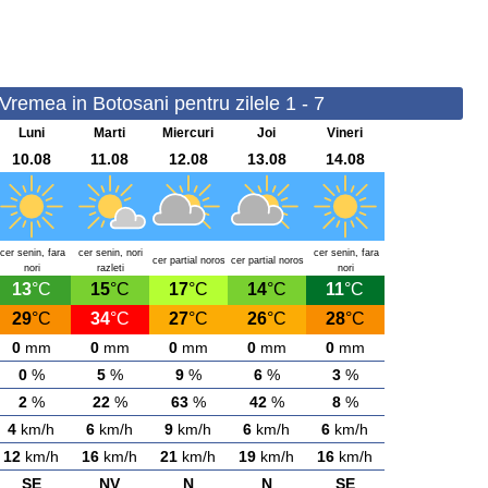
 Vremea in Botosani pentru zilele 1 - 7
Luni
Marti
Miercuri
Joi
Vineri
10.08
11.08
12.08
13.08
14.08
cer senin, fara
cer senin, nori
cer senin, fara
cer partial noros
cer partial noros
nori
razleti
nori
13
°C
15
°C
17
°C
14
°C
11
°C
29
°C
34
°C
27
°C
26
°C
28
°C
0
mm
0
mm
0
mm
0
mm
0
mm
0
%
5
%
9
%
6
%
3
%
2
%
22
%
63
%
42
%
8
%
4
km/h
6
km/h
9
km/h
6
km/h
6
km/h
12
km/h
16
km/h
21
km/h
19
km/h
16
km/h
SE
NV
N
N
SE