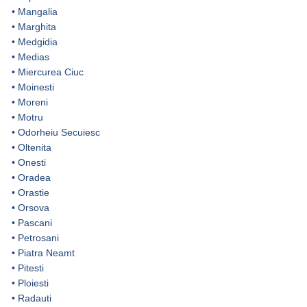
•
Mangalia
•
Marghita
•
Medgidia
•
Medias
•
Miercurea Ciuc
•
Moinesti
•
Moreni
•
Motru
•
Odorheiu Secuiesc
•
Oltenita
•
Onesti
•
Oradea
•
Orastie
•
Orsova
•
Pascani
•
Petrosani
•
Piatra Neamt
•
Pitesti
•
Ploiesti
•
Radauti