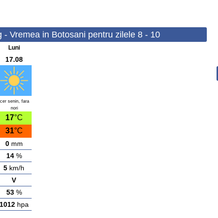
- Vremea in Botosani pentru zilele 8 - 10
Luni
17.08
cer senin, fara
nori
17
°C
31
°C
0
mm
14
%
5
km/h
V
53
%
1012
hpa