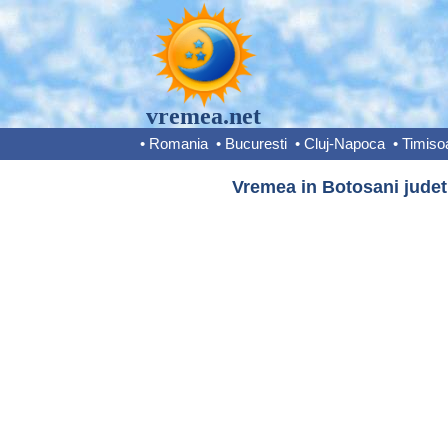
vremea.net
•
Romania
•
Bucuresti
•
Cluj-Napoca
•
Timiso
Vremea in Botosani judet