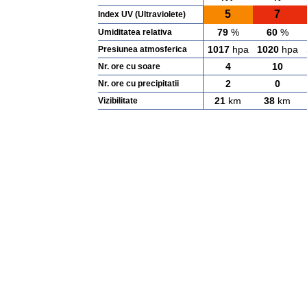
5
7
Index UV (Ultraviolete)
79
%
60
%
Umiditatea relativa
1017
hpa
1020
hpa
Presiunea atmosferica
4
10
Nr. ore cu soare
2
0
Nr. ore cu precipitatii
21
km
38
km
Vizibilitate