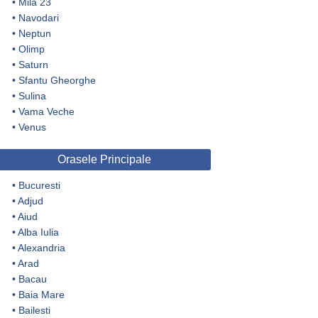
•
Mila 23
•
Navodari
•
Neptun
•
Olimp
•
Saturn
•
Sfantu Gheorghe
•
Sulina
•
Vama Veche
•
Venus
Orasele Principale
•
Bucuresti
•
Adjud
•
Aiud
•
Alba Iulia
•
Alexandria
•
Arad
•
Bacau
•
Baia Mare
•
Bailesti