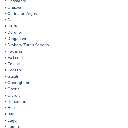
•
Constanta
•
Craiova
•
Curtea de Arges
•
Dej
•
Deva
•
Dorohoi
•
Dragasani
•
Drobeta-Turnu Severin
•
Fagaras
•
Falticeni
•
Fetesti
•
Focsani
•
Galati
•
Gheorgheni
•
Gherla
•
Giurgiu
•
Hunedoara
•
Husi
•
Iasi
•
Lugoj
•
Lupeni