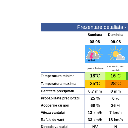
Prezentare detaliata -
Sambata
Duminica
08.08
09.08
cer senin, nori
posibil furtuna
razleti
18
°C
16
°C
Temperatura minima
25
°C
28
°C
Temperatura maxima
0.7
mm
0
mm
Cantitate precipitatii
25
%
0
%
Probabilitate precipitatii
69
%
26
%
Acoperire cu nori
13
km/h
7
km/h
Viteza vantului
33
km/h
18
km/h
Rafale de vant
NV
N
Directia vantului