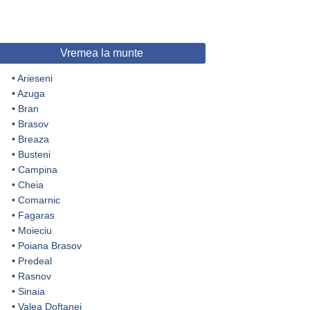
Vremea la munte
•
Arieseni
•
Azuga
•
Bran
•
Brasov
•
Breaza
•
Busteni
•
Campina
•
Cheia
•
Comarnic
•
Fagaras
•
Moieciu
•
Poiana Brasov
•
Predeal
•
Rasnov
•
Sinaia
•
Valea Doftanei