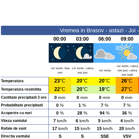
Vremea in Brasov - astazi - Joi 
00:00
03:00
06:00
09:00
cer senin, cativa
cer senin, fara
cer senin, cativa
cer noros
nori josi, cativa
nori
nori josi
nori inalti
23
°C
20
°C
20
°C
26
°C
Temperatura
22
°C
20
°C
19
°C
27
°C
Temperatura resimitita
0
mm
0
mm
0
mm
0
mm
Cantitate precipitatii 3 ore
0
%
1
%
7
%
7
%
Probabilitate precipitatii
0
%
28
%
94
%
36
%
Acoperire cu nori
7
km/h
6
km/h
5
km/h
4
km/h
Viteza vantului
17
km/h
15
km/h
15
km/h
20
km/h
Rafale de vant
S
S
SSE
VSV
Directia vantului