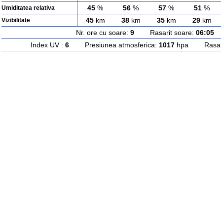
45
%
56
%
57
%
51
%
Umiditatea relativa
45
km
38
km
35
km
29
km
Vizibilitate
Nr. ore cu soare:
9
Rasarit soare:
06:05
A
Index UV :
6
Presiunea atmosferica:
1017
hpa Rasarit