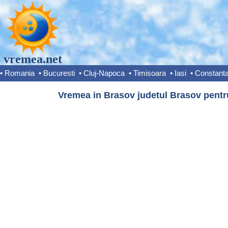
vremea.net
•
Romania
•
Bucuresti
•
Cluj-Napoca
•
Timisoara
•
Iasi
•
Constant
Vremea in Brasov judetul Brasov pentru