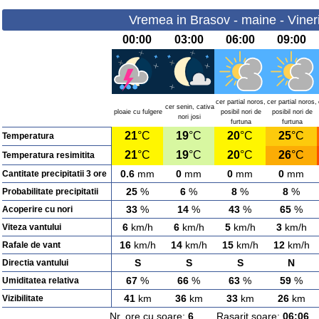
Vremea in Brasov - maine - Viner
00:00
03:00
06:00
09:00
cer partial noros,
cer partial noros,
cer senin, cativa
ploaie cu fulgere
posibil nori de
posibil nori de
nori josi
furtuna
furtuna
21
°C
19
°C
20
°C
25
°C
Temperatura
21
°C
19
°C
20
°C
26
°C
Temperatura resimitita
0.6
mm
0
mm
0
mm
0
mm
Cantitate precipitatii 3 ore
25
%
6
%
8
%
8
%
Probabilitate precipitatii
33
%
14
%
43
%
65
%
Acoperire cu nori
6
km/h
6
km/h
5
km/h
3
km/h
Viteza vantului
16
km/h
14
km/h
15
km/h
12
km/h
Rafale de vant
S
S
S
N
Directia vantului
67
%
66
%
63
%
59
%
Umiditatea relativa
41
km
36
km
33
km
26
km
Vizibilitate
Nr. ore cu soare:
6
Rasarit soare:
06:06
A