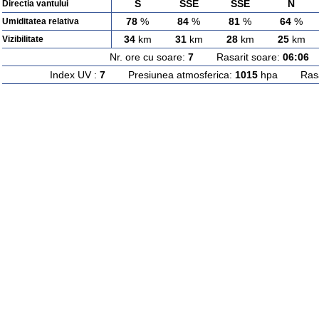
S
SSE
SSE
N
Directia vantului
78
%
84
%
81
%
64
%
Umiditatea relativa
34
km
31
km
28
km
25
km
Vizibilitate
Nr. ore cu soare:
7
Rasarit soare:
06:06
A
Index UV :
7
Presiunea atmosferica:
1015
hpa Rasari