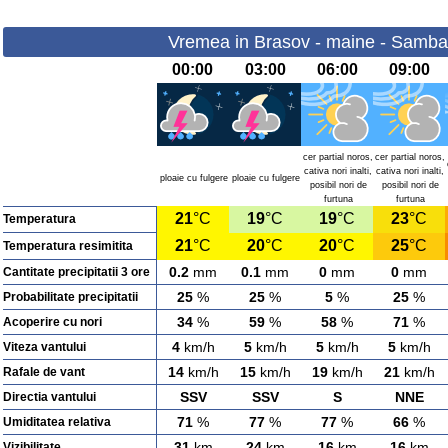
Vremea in Brasov - maine - Samba
00:00
03:00
06:00
09:00
cer partial noros,
cer partial noros,
cativa nori inalti,
cativa nori inalti,
ploaie cu fulgere
ploaie cu fulgere
posibil nori de
posibil nori de
furtuna
furtuna
21
°C
19
°C
19
°C
23
°C
Temperatura
21
°C
20
°C
20
°C
25
°C
Temperatura resimitita
0.2
mm
0.1
mm
0
mm
0
mm
Cantitate precipitatii 3 ore
25
%
25
%
5
%
25
%
Probabilitate precipitatii
34
%
59
%
58
%
71
%
Acoperire cu nori
4
km/h
5
km/h
5
km/h
5
km/h
Viteza vantului
14
km/h
15
km/h
19
km/h
21
km/h
Rafale de vant
SSV
SSV
S
NNE
Directia vantului
71
%
77
%
77
%
66
%
Umiditatea relativa
31
km
24
km
16
km
16
km
Vizibilitate