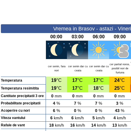
Vremea in Brasov - astazi - Viner
00:00
03:00
06:00
09:00
cer partial noros,
cer senin, fara
cer senin dar cu
cer senin dar cu
posibil nori de
nori
ceata
ceata
furtuna
19
°C
17
°C
17
°C
24
°C
Temperatura
19
°C
17
°C
18
°C
25
°C
Temperatura resimitita
0
mm
0
mm
0
mm
0
mm
Cantitate precipitatii 3 ore
4
%
7
%
7
%
3
%
Probabilitate precipitatii
6
%
0
%
0
%
43
%
Acoperire cu nori
6
km/h
6
km/h
5
km/h
4
km/h
Viteza vantului
18
km/h
16
km/h
14
km/h
13
km/h
Rafale de vant