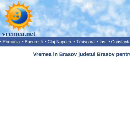
vremea.net
•
Romania
•
Bucuresti
•
Cluj-Napoca
•
Timisoara
•
Iasi
•
Constant
Vremea in Brasov judetul Brasov pentru