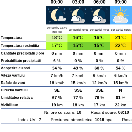
00:00
03:00
06:00
09:00
cer senin, cativa
cer partial noros
cer partial noros
cer partial noros
nori josi
18
°C
16
°C
16
°C
21
°C
Temperatura
17
°C
15
°C
15
°C
22
°C
Temperatura resimitita
0
mm
0
mm
0
mm
0
mm
Cantitate precipitatii 3 ore
6
%
0
%
0
%
0
%
Probabilitate precipitatii
34
%
49
%
60
%
54
%
Acoperire cu nori
7
km/h
7
km/h
6
km/h
6
km/h
Viteza vantului
18
km/h
15
km/h
12
km/h
15
km/h
Rafale de vant
SE
SSE
SSE
N
Directia vantului
67
%
77
%
76
%
61
%
Umiditatea relativa
19
km
18
km
17
km
22
km
Vizibilitate
Nr. ore cu soare:
10
Rasarit soare:
06:10
A
Index UV :
7
Presiunea atmosferica:
1019
hpa Rasarit