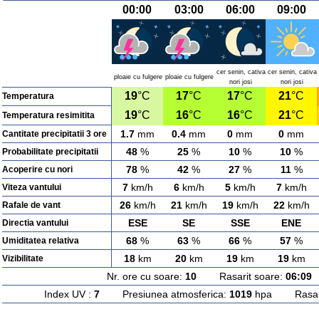
00:00
03:00
06:00
09:00
cer senin, cativa
cer senin, cativa
ploaie cu fulgere
ploaie cu fulgere
nori josi
nori josi
19
°C
17
°C
17
°C
21
°C
Temperatura
19
°C
16
°C
16
°C
21
°C
Temperatura resimitita
1.7
mm
0.4
mm
0
mm
0
mm
Cantitate precipitatii 3 ore
48
%
25
%
10
%
10
%
Probabilitate precipitatii
78
%
42
%
27
%
11
%
Acoperire cu nori
7
km/h
6
km/h
5
km/h
7
km/h
Viteza vantului
26
km/h
21
km/h
19
km/h
22
km/h
Rafale de vant
ESE
SE
SSE
ENE
Directia vantului
68
%
63
%
66
%
57
%
Umiditatea relativa
18
km
20
km
19
km
19
km
Vizibilitate
Nr. ore cu soare:
10
Rasarit soare:
06:09
A
Index UV :
7
Presiunea atmosferica:
1019
hpa Rasarit