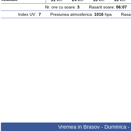
Nr. ore cu soare:
3
Rasarit soare:
06:07
A
Index UV :
7
Presiunea atmosferica:
1016
hpa Rasarit
Vremea in Brasov - Duminica -