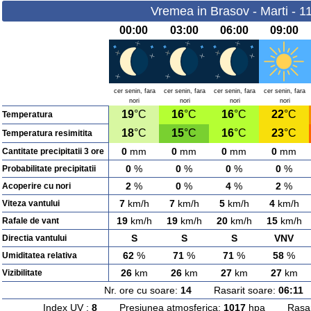
Vremea in Brasov - Marti - 1
00:00
03:00
06:00
09:00
cer senin, fara
cer senin, fara
cer senin, fara
cer senin, fara
nori
nori
nori
nori
19
°C
16
°C
16
°C
22
°C
Temperatura
18
°C
15
°C
16
°C
23
°C
Temperatura resimitita
0
mm
0
mm
0
mm
0
mm
Cantitate precipitatii 3 ore
0
%
0
%
0
%
0
%
Probabilitate precipitatii
2
%
0
%
4
%
2
%
Acoperire cu nori
7
km/h
7
km/h
5
km/h
4
km/h
Viteza vantului
19
km/h
19
km/h
20
km/h
15
km/h
Rafale de vant
S
S
S
VNV
Directia vantului
62
%
71
%
71
%
58
%
Umiditatea relativa
26
km
26
km
27
km
27
km
Vizibilitate
Nr. ore cu soare:
14
Rasarit soare:
06:11
A
Index UV :
8
Presiunea atmosferica:
1017
hpa Rasarit