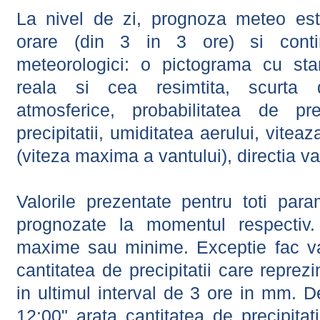
La nivel de zi, prognoza meteo este
orare (din 3 in 3 ore) si contin
meteorologici: o pictograma cu sta
reala si cea resimtita, scurta d
atmosferice, probabilitatea de prec
precipitatii, umiditatea aerului, viteaz
(viteza maxima a vantului), directia va
Valorile prezentate pentru toti param
prognozate la momentul respectiv.
maxime sau minime. Exceptie fac val
cantitatea de precipitatii care reprez
in ultimul interval de 3 ore in mm.
12:00" arata cantitatea de precipitat