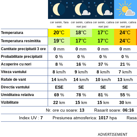
cer senin, fara
cer senin, cativa
cer senin, cativa
cer senin, cativa
nori
nori josi
nori josi
nori josi
20
°C
18
°C
17
°C
24
°C
Temperatura
19
°C
17
°C
17
°C
24
°C
Temperatura resimitita
0
mm
0
mm
0
mm
0
mm
Cantitate precipitatii 3 ore
0
%
0
%
0
%
0
%
Probabilitate precipitatii
8
%
16
%
37
%
21
%
Acoperire cu nori
8
km/h
9
km/h
8
km/h
7
km/h
Viteza vantului
14
km/h
14
km/h
10
km/h
13
km/h
Rafale de vant
ESE
SE
SE
SE
Directia vantului
69
%
78
%
81
%
55
%
Umiditatea relativa
22
km
15
km
15
km
30
km
Vizibilitate
Nr. ore cu soare:
13
Rasarit soare:
06:16
A
Index UV :
7
Presiunea atmosferica:
1017
hpa Rasarit
ADVERTISEMENT