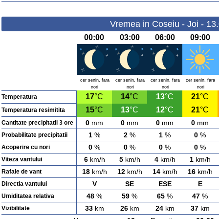
Vremea in Coseiu - Joi - 13
00:00
03:00
06:00
09:00
cer senin, fara
cer senin, fara
cer senin, fara
cer senin, fara
nori
nori
nori
nori
17
°C
14
°C
13
°C
21
°C
Temperatura
15
°C
13
°C
12
°C
21
°C
Temperatura resimitita
0
mm
0
mm
0
mm
0
mm
Cantitate precipitatii 3 ore
1
%
2
%
1
%
0
%
Probabilitate precipitatii
0
%
0
%
0
%
0
%
Acoperire cu nori
6
km/h
5
km/h
4
km/h
1
km/h
Viteza vantului
18
km/h
12
km/h
14
km/h
16
km/h
Rafale de vant
V
SE
ESE
E
Directia vantului
48
%
59
%
65
%
47
%
Umiditatea relativa
33
km
26
km
24
km
37
km
Vizibilitate