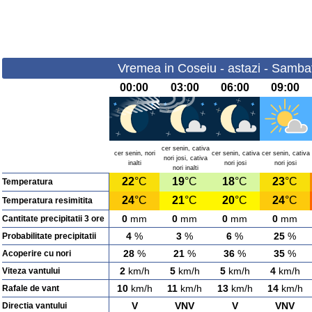
Vremea in Coseiu - astazi - Samba
00:00
03:00
06:00
09:00
cer senin, cativa
cer senin, nori
cer senin, cativa
cer senin, cativa
nori josi, cativa
inalti
nori josi
nori josi
nori inalti
22
°C
19
°C
18
°C
23
°C
Temperatura
24
°C
21
°C
20
°C
24
°C
Temperatura resimitita
0
mm
0
mm
0
mm
0
mm
Cantitate precipitatii 3 ore
4
%
3
%
6
%
25
%
Probabilitate precipitatii
28
%
21
%
36
%
35
%
Acoperire cu nori
2
km/h
5
km/h
5
km/h
4
km/h
Viteza vantului
10
km/h
11
km/h
13
km/h
14
km/h
Rafale de vant
V
VNV
V
VNV
Directia vantului