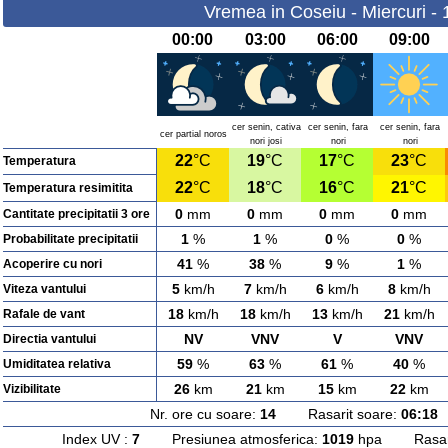
Vremea in Coseiu - Miercuri -
00:00
03:00
06:00
09:00
cer senin, cativa
cer senin, fara
cer senin, fara
cer partial noros
nori josi
nori
nori
22
°C
19
°C
17
°C
23
°C
Temperatura
22
°C
18
°C
16
°C
21
°C
Temperatura resimitita
0
mm
0
mm
0
mm
0
mm
Cantitate precipitatii 3 ore
1
%
1
%
0
%
0
%
Probabilitate precipitatii
41
%
38
%
9
%
1
%
Acoperire cu nori
5
km/h
7
km/h
6
km/h
8
km/h
Viteza vantului
18
km/h
18
km/h
13
km/h
21
km/h
Rafale de vant
NV
VNV
V
VNV
Directia vantului
59
%
63
%
61
%
40
%
Umiditatea relativa
26
km
21
km
15
km
22
km
Vizibilitate
Nr. ore cu soare:
14
Rasarit soare:
06:18
A
Index UV :
7
Presiunea atmosferica:
1019
hpa Rasarit