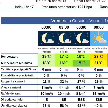
Nr. ore cu soare:
13
Rasarit soare:
06:20
A
Index UV :
7
Presiunea atmosferica:
1021
hpa Rasarit
Vremea in Coseiu - Vineri - 
00:00
03:00
06:00
09:00
cer senin, cativa
cer senin, cativa
cer senin, cativa
cer senin, cativa
nori josi
nori josi
nori josi
nori josi
19
°C
17
°C
16
°C
23
°C
Temperatura
18
°C
16
°C
15
°C
21
°C
Temperatura resimitita
0
mm
0
mm
0
mm
0
mm
Cantitate precipitatii 3 ore
0
%
0
%
0
%
0
%
Probabilitate precipitatii
11
%
32
%
27
%
29
%
Acoperire cu nori
1
km/h
4
km/h
6
km/h
7
km/h
Viteza vantului
10
km/h
10
km/h
8
km/h
16
km/h
Rafale de vant
E
SE
ESE
ESE
Directia vantului
53
%
58
%
58
%
40
%
Umiditatea relativa