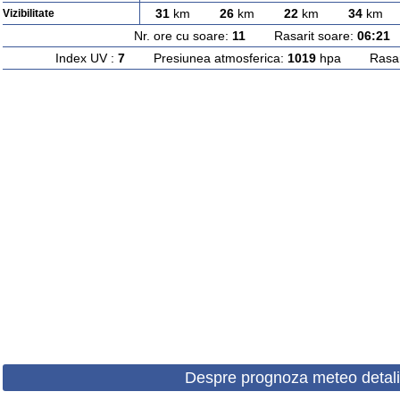
31
km
26
km
22
km
34
km
Vizibilitate
Nr. ore cu soare:
11
Rasarit soare:
06:21
A
Index UV :
7
Presiunea atmosferica:
1019
hpa Rasarit
Despre prognoza meteo detali