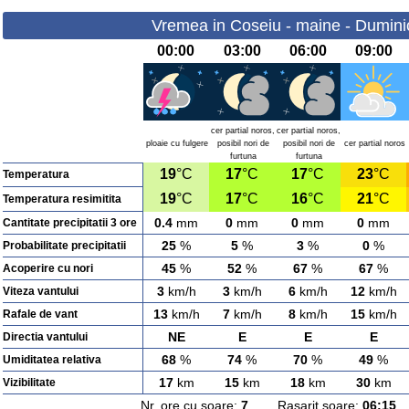
Vremea in Coseiu - maine - Dumini
00:00
03:00
06:00
09:00
cer partial noros,
cer partial noros,
ploaie cu fulgere
posibil nori de
posibil nori de
cer partial noros
furtuna
furtuna
19
°C
17
°C
17
°C
23
°C
Temperatura
19
°C
17
°C
16
°C
21
°C
Temperatura resimitita
0.4
mm
0
mm
0
mm
0
mm
Cantitate precipitatii 3 ore
25
%
5
%
3
%
0
%
Probabilitate precipitatii
45
%
52
%
67
%
67
%
Acoperire cu nori
3
km/h
3
km/h
6
km/h
12
km/h
Viteza vantului
13
km/h
7
km/h
8
km/h
15
km/h
Rafale de vant
NE
E
E
E
Directia vantului
68
%
74
%
70
%
49
%
Umiditatea relativa
17
km
15
km
18
km
30
km
Vizibilitate
Nr. ore cu soare:
7
Rasarit soare:
06:15
A