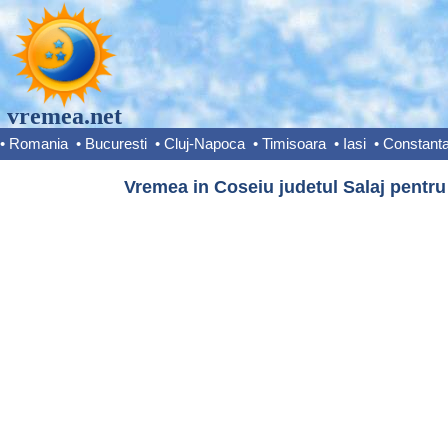
vremea.net
•
Romania
•
Bucuresti
•
Cluj-Napoca
•
Timisoara
•
Iasi
•
Constant
Vremea in Coseiu judetul Salaj pentru