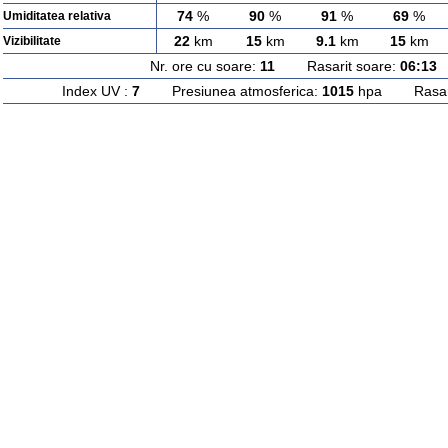
74
%
90
%
91
%
69
%
Umiditatea relativa
22
km
15
km
9.1
km
15
km
Vizibilitate
Nr. ore cu soare:
11
Rasarit soare:
06:13
A
Index UV :
7
Presiunea atmosferica:
1015
hpa Rasarit