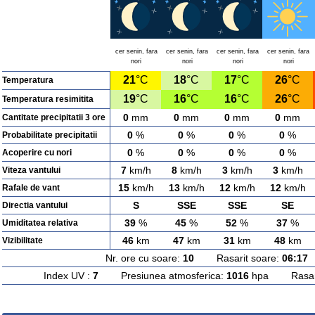
cer senin, fara
cer senin, fara
cer senin, fara
cer senin, fara
nori
nori
nori
nori
21
°C
18
°C
17
°C
26
°C
Temperatura
19
°C
16
°C
16
°C
26
°C
Temperatura resimitita
0
mm
0
mm
0
mm
0
mm
Cantitate precipitatii 3 ore
0
%
0
%
0
%
0
%
Probabilitate precipitatii
0
%
0
%
0
%
0
%
Acoperire cu nori
7
km/h
8
km/h
3
km/h
3
km/h
Viteza vantului
15
km/h
13
km/h
12
km/h
12
km/h
Rafale de vant
S
SSE
SSE
SE
Directia vantului
39
%
45
%
52
%
37
%
Umiditatea relativa
46
km
47
km
31
km
48
km
Vizibilitate
Nr. ore cu soare:
10
Rasarit soare:
06:17
A
Index UV :
7
Presiunea atmosferica:
1016
hpa Rasarit