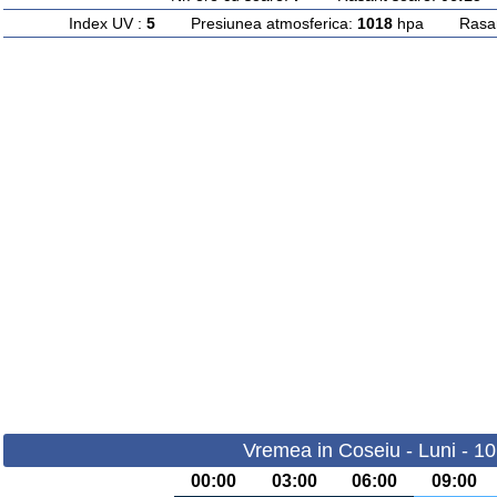
Index UV :
5
Presiunea atmosferica:
1018
hpa Rasarit
Vremea in Coseiu - Luni - 1
00:00
03:00
06:00
09:00