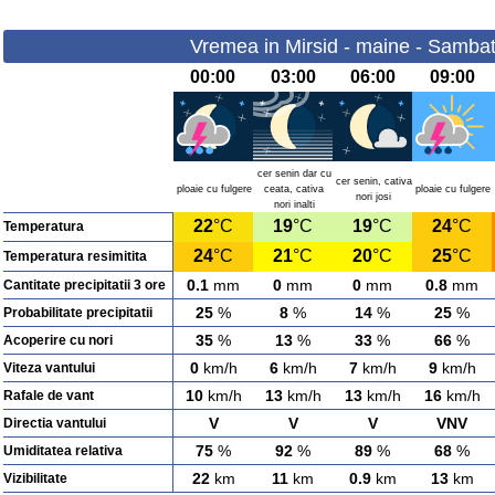
Vremea in Mirsid - maine - Sambat
00:00
03:00
06:00
09:00
cer senin dar cu
cer senin, cativa
ploaie cu fulgere
ceata, cativa
ploaie cu fulgere
nori josi
nori inalti
22
°C
19
°C
19
°C
24
°C
Temperatura
24
°C
21
°C
20
°C
25
°C
Temperatura resimitita
0.1
mm
0
mm
0
mm
0.8
mm
Cantitate precipitatii 3 ore
25
%
8
%
14
%
25
%
Probabilitate precipitatii
35
%
13
%
33
%
66
%
Acoperire cu nori
0
km/h
6
km/h
7
km/h
9
km/h
Viteza vantului
10
km/h
13
km/h
13
km/h
16
km/h
Rafale de vant
V
V
V
VNV
Directia vantului
75
%
92
%
89
%
68
%
Umiditatea relativa
22
km
11
km
0.9
km
13
km
Vizibilitate