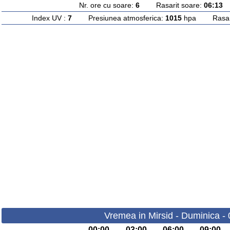
Nr. ore cu soare:
6
Rasarit soare:
06:13
A
Index UV :
7
Presiunea atmosferica:
1015
hpa Rasarit
Vremea in Mirsid - Duminica -
00:00
03:00
06:00
09:00