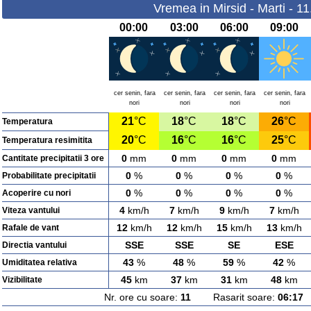
Vremea in Mirsid - Marti - 1
00:00
03:00
06:00
09:00
cer senin, fara
cer senin, fara
cer senin, fara
cer senin, fara
nori
nori
nori
nori
21
°C
18
°C
18
°C
26
°C
Temperatura
20
°C
16
°C
16
°C
25
°C
Temperatura resimitita
0
mm
0
mm
0
mm
0
mm
Cantitate precipitatii 3 ore
0
%
0
%
0
%
0
%
Probabilitate precipitatii
0
%
0
%
0
%
0
%
Acoperire cu nori
4
km/h
7
km/h
9
km/h
7
km/h
Viteza vantului
12
km/h
12
km/h
15
km/h
13
km/h
Rafale de vant
SSE
SSE
SE
ESE
Directia vantului
43
%
48
%
59
%
42
%
Umiditatea relativa
45
km
37
km
31
km
48
km
Vizibilitate
Nr. ore cu soare:
11
Rasarit soare:
06:17
A