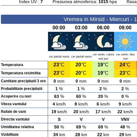
Index UV :
7
Presiunea atmosferica:
1015
hpa Rasarit
Vremea in Mirsid - Miercuri - 
00:00
03:00
06:00
09:00
cer senin, cativa
cer senin, fara
cer partial noros
cer partial noros
nori josi
nori
23
°C
20
°C
19
°C
24
°C
Temperatura
23
°C
20
°C
19
°C
23
°C
Temperatura resimitita
0
mm
0
mm
0
mm
0
mm
Cantitate precipitatii 3 ore
1
%
1
%
2
%
2
%
Probabilitate precipitatii
63
%
60
%
20
%
0
%
Acoperire cu nori
4
km/h
8
km/h
6
km/h
9
km/h
Viteza vantului
19
km/h
20
km/h
17
km/h
22
km/h
Rafale de vant
S
V
V
VNV
Directia vantului
50
%
69
%
69
%
48
%
Umiditatea relativa
34
km
28
km
22
km
29
km
Vizibilitate