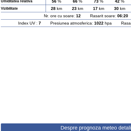
56
%
66
%
73
%
42
%
Umiditatea relativa
28
km
23
km
17
km
30
km
Vizibilitate
Nr. ore cu soare:
12
Rasarit soare:
06:20
A
Index UV :
7
Presiunea atmosferica:
1022
hpa Rasarit
Despre prognoza meteo detali