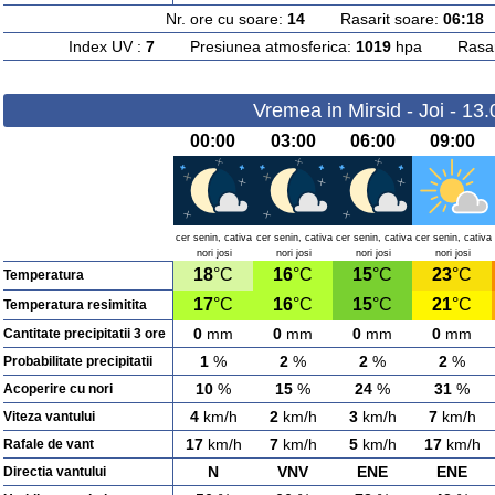
Nr. ore cu soare:
14
Rasarit soare:
06:18
A
Index UV :
7
Presiunea atmosferica:
1019
hpa Rasarit
Vremea in Mirsid - Joi - 13
00:00
03:00
06:00
09:00
cer senin, cativa
cer senin, cativa
cer senin, cativa
cer senin, cativa
nori josi
nori josi
nori josi
nori josi
18
°C
16
°C
15
°C
23
°C
Temperatura
17
°C
16
°C
15
°C
21
°C
Temperatura resimitita
0
mm
0
mm
0
mm
0
mm
Cantitate precipitatii 3 ore
1
%
2
%
2
%
2
%
Probabilitate precipitatii
10
%
15
%
24
%
31
%
Acoperire cu nori
4
km/h
2
km/h
3
km/h
7
km/h
Viteza vantului
17
km/h
7
km/h
5
km/h
17
km/h
Rafale de vant
N
VNV
ENE
ENE
Directia vantului