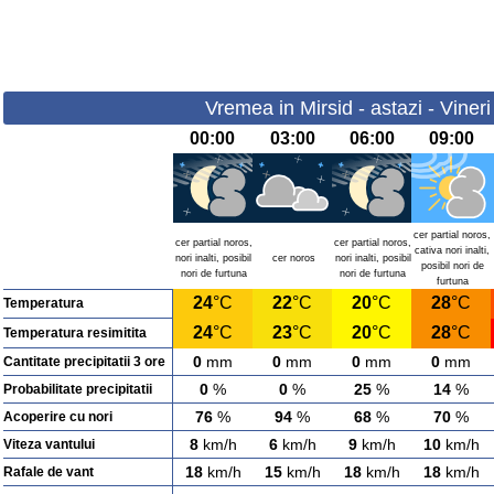
Vremea in Mirsid - astazi - Viner
00:00
03:00
06:00
09:00
cer partial noros,
cer partial noros,
cer partial noros,
cativa nori inalti,
nori inalti, posibil
cer noros
nori inalti, posibil
posibil nori de
nori de furtuna
nori de furtuna
furtuna
24
°C
22
°C
20
°C
28
°C
Temperatura
24
°C
23
°C
20
°C
28
°C
Temperatura resimitita
0
mm
0
mm
0
mm
0
mm
Cantitate precipitatii 3 ore
0
%
0
%
25
%
14
%
Probabilitate precipitatii
76
%
94
%
68
%
70
%
Acoperire cu nori
8
km/h
6
km/h
9
km/h
10
km/h
Viteza vantului
18
km/h
15
km/h
18
km/h
18
km/h
Rafale de vant