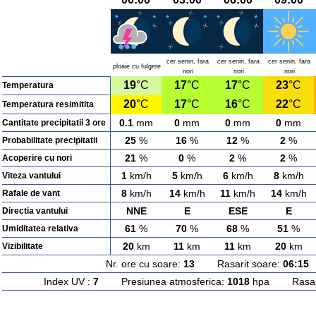
cer senin, fara
cer senin, fara
cer senin, fara
ploaie cu fulgere
nori
nori
nori
19
°C
17
°C
17
°C
23
°C
Temperatura
20
°C
17
°C
16
°C
22
°C
Temperatura resimitita
0.1
mm
0
mm
0
mm
0
mm
Cantitate precipitatii 3 ore
25
%
16
%
12
%
2
%
Probabilitate precipitatii
21
%
0
%
2
%
2
%
Acoperire cu nori
1
km/h
5
km/h
6
km/h
8
km/h
Viteza vantului
8
km/h
14
km/h
11
km/h
14
km/h
Rafale de vant
NNE
E
ESE
E
Directia vantului
61
%
70
%
68
%
51
%
Umiditatea relativa
20
km
11
km
11
km
20
km
Vizibilitate
Nr. ore cu soare:
13
Rasarit soare:
06:15
A
Index UV :
7
Presiunea atmosferica:
1018
hpa Rasarit