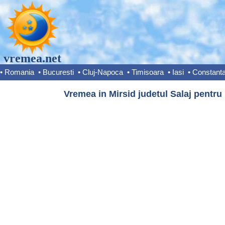
vremea.net
•
Romania
•
Bucuresti
•
Cluj-Napoca
•
Timisoara
•
Iasi
•
Constant
Vremea in Mirsid judetul Salaj pentru 