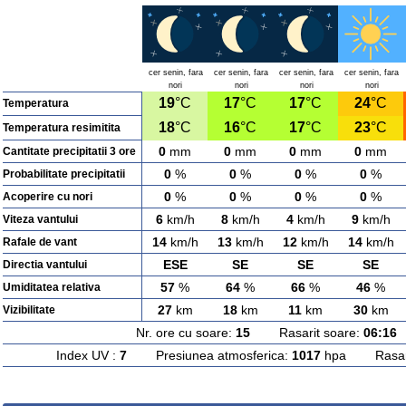
cer senin, fara
cer senin, fara
cer senin, fara
cer senin, fara
nori
nori
nori
nori
19
°C
17
°C
17
°C
24
°C
Temperatura
18
°C
16
°C
17
°C
23
°C
Temperatura resimitita
0
mm
0
mm
0
mm
0
mm
Cantitate precipitatii 3 ore
0
%
0
%
0
%
0
%
Probabilitate precipitatii
0
%
0
%
0
%
0
%
Acoperire cu nori
6
km/h
8
km/h
4
km/h
9
km/h
Viteza vantului
14
km/h
13
km/h
12
km/h
14
km/h
Rafale de vant
ESE
SE
SE
SE
Directia vantului
57
%
64
%
66
%
46
%
Umiditatea relativa
27
km
18
km
11
km
30
km
Vizibilitate
Nr. ore cu soare:
15
Rasarit soare:
06:16
A
Index UV :
7
Presiunea atmosferica:
1017
hpa Rasarit