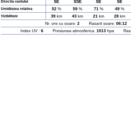
SE
SSE
SE
SE
Directia vantului
52
%
59
%
71
%
49
%
Umiditatea relativa
39
km
43
km
21
km
28
km
Vizibilitate
Nr. ore cu soare:
2
Rasarit soare:
06:12
A
Index UV :
6
Presiunea atmosferica:
1013
hpa Rasari