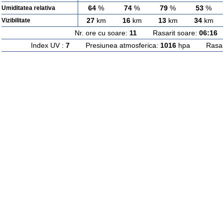
64
%
74
%
79
%
53
%
Umiditatea relativa
27
km
16
km
13
km
34
km
Vizibilitate
Nr. ore cu soare:
11
Rasarit soare:
06:16
A
Index UV :
7
Presiunea atmosferica:
1016
hpa Rasarit