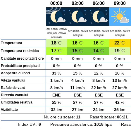
00:00
03:00
06:00
09:00
cer senin, cativa
cer senin, cativa
cer senin, cativa
cer senin, cativa
nori josi, cativa
nori josi
nori josi
nori josi
nori inalti
18
°C
16
°C
16
°C
22
°C
Temperatura
17
°C
15
°C
14
°C
19
°C
Temperatura resimitita
0
mm
0
mm
0
mm
0
mm
Cantitate precipitatii 3 ore
0
%
0
%
0
%
0
%
Probabilitate precipitatii
33
%
15
%
12
%
10
%
Acoperire cu nori
1
km/h
4
km/h
8
km/h
13
km/h
Viteza vantului
8
km/h
11
km/h
22
km/h
27
km/h
Rafale de vant
ENE
ESE
ESE
ESE
Directia vantului
55
%
57
%
57
%
42
%
Umiditatea relativa
32
km
27
km
24
km
35
km
Vizibilitate
Nr. ore cu soare:
11
Rasarit soare:
06:21
A
Index UV :
6
Presiunea atmosferica:
1018
hpa Rasarit