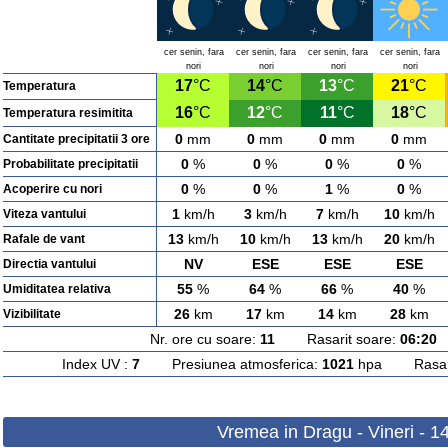
cer senin, fara
cer senin, fara
cer senin, fara
cer senin, fara
nori
nori
nori
nori
17
°C
14
°C
13
°C
21
°C
Temperatura
16
°C
12
°C
11
°C
18
°C
Temperatura resimitita
0
mm
0
mm
0
mm
0
mm
Cantitate precipitatii 3 ore
0
%
0
%
0
%
0
%
Probabilitate precipitatii
0
%
0
%
1
%
0
%
Acoperire cu nori
1
km/h
3
km/h
7
km/h
10
km/h
Viteza vantului
13
km/h
10
km/h
13
km/h
20
km/h
Rafale de vant
NV
ESE
ESE
ESE
Directia vantului
55
%
64
%
66
%
40
%
Umiditatea relativa
26
km
17
km
14
km
28
km
Vizibilitate
Nr. ore cu soare:
11
Rasarit soare:
06:20
A
Index UV :
7
Presiunea atmosferica:
1021
hpa Rasarit
Vremea in Dragu - Vineri - 1