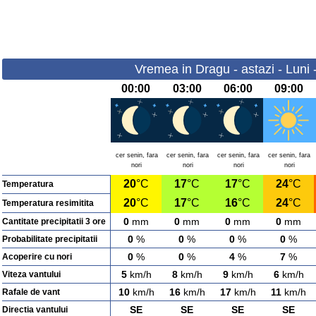
Vremea in Dragu - astazi - Luni
00:00
03:00
06:00
09:00
cer senin, fara
cer senin, fara
cer senin, fara
cer senin, fara
nori
nori
nori
nori
20
°C
17
°C
17
°C
24
°C
Temperatura
20
°C
17
°C
16
°C
24
°C
Temperatura resimitita
0
mm
0
mm
0
mm
0
mm
Cantitate precipitatii 3 ore
0
%
0
%
0
%
0
%
Probabilitate precipitatii
0
%
0
%
4
%
7
%
Acoperire cu nori
5
km/h
8
km/h
9
km/h
6
km/h
Viteza vantului
10
km/h
16
km/h
17
km/h
11
km/h
Rafale de vant
SE
SE
SE
SE
Directia vantului