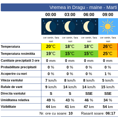
Vremea in Dragu - maine - Marti
00:00
03:00
06:00
09:00
cer senin, fara
cer senin, fara
cer senin, fara
cer senin, fara
nori
nori
nori
nori
20
°C
18
°C
18
°C
26
°C
Temperatura
19
°C
15
°C
15
°C
25
°C
Temperatura resimitita
0
mm
0
mm
0
mm
0
mm
Cantitate precipitatii 3 ore
0
%
0
%
0
%
0
%
Probabilitate precipitatii
0
%
0
%
0
%
1
%
Acoperire cu nori
7
km/h
8
km/h
8
km/h
5
km/h
Viteza vantului
9
km/h
14
km/h
14
km/h
15
km/h
Rafale de vant
S
S
SSE
SSE
Directia vantului
49
%
43
%
46
%
34
%
Umiditatea relativa
44
km
41
km
47
km
54
km
Vizibilitate
Nr. ore cu soare:
10
Rasarit soare:
06:17
A