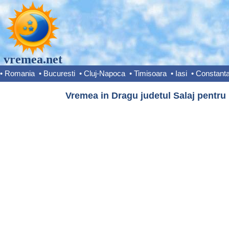
vremea.net
•
Romania
•
Bucuresti
•
Cluj-Napoca
•
Timisoara
•
Iasi
•
Constant
Vremea in Dragu judetul Salaj pentru 