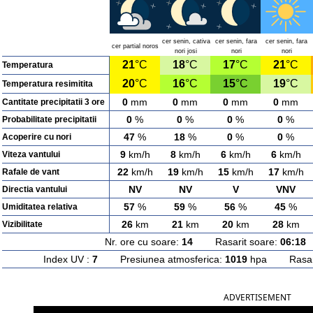
cer senin, cativa
cer senin, fara
cer senin, fara
cer partial noros
nori josi
nori
nori
21
°C
18
°C
17
°C
21
°C
Temperatura
20
°C
16
°C
15
°C
19
°C
Temperatura resimitita
0
mm
0
mm
0
mm
0
mm
Cantitate precipitatii 3 ore
0
%
0
%
0
%
0
%
Probabilitate precipitatii
47
%
18
%
0
%
0
%
Acoperire cu nori
9
km/h
8
km/h
6
km/h
6
km/h
Viteza vantului
22
km/h
19
km/h
15
km/h
17
km/h
Rafale de vant
NV
NV
V
VNV
Directia vantului
57
%
59
%
56
%
45
%
Umiditatea relativa
26
km
21
km
20
km
28
km
Vizibilitate
Nr. ore cu soare:
14
Rasarit soare:
06:18
A
Index UV :
7
Presiunea atmosferica:
1019
hpa Rasarit
ADVERTISEMENT