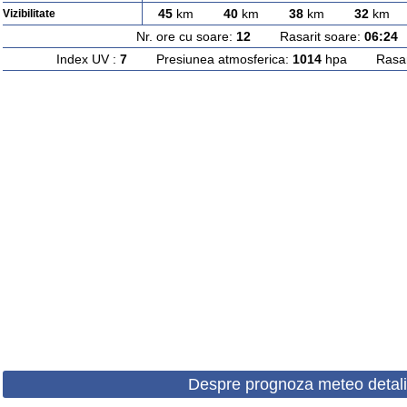
45
km
40
km
38
km
32
km
Vizibilitate
Nr. ore cu soare:
12
Rasarit soare:
06:24
A
Index UV :
7
Presiunea atmosferica:
1014
hpa Rasarit
Despre prognoza meteo detali