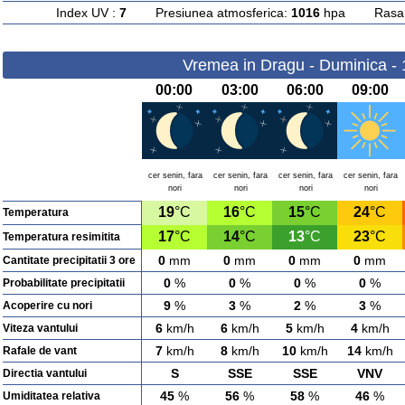
Index UV :
7
Presiunea atmosferica:
1016
hpa Rasarit
Vremea in Dragu - Duminica -
00:00
03:00
06:00
09:00
cer senin, fara
cer senin, fara
cer senin, fara
cer senin, fara
nori
nori
nori
nori
19
°C
16
°C
15
°C
24
°C
Temperatura
17
°C
14
°C
13
°C
23
°C
Temperatura resimitita
0
mm
0
mm
0
mm
0
mm
Cantitate precipitatii 3 ore
0
%
0
%
0
%
0
%
Probabilitate precipitatii
9
%
3
%
2
%
3
%
Acoperire cu nori
6
km/h
6
km/h
5
km/h
4
km/h
Viteza vantului
7
km/h
8
km/h
10
km/h
14
km/h
Rafale de vant
S
SSE
SSE
VNV
Directia vantului
45
%
56
%
58
%
46
%
Umiditatea relativa