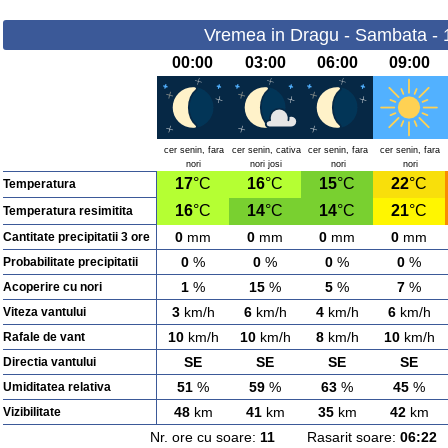
Vremea in Dragu - Sambata - 
00:00
03:00
06:00
09:00
cer senin, fara
cer senin, cativa
cer senin, fara
cer senin, fara
nori
nori josi
nori
nori
17
°C
16
°C
15
°C
22
°C
Temperatura
16
°C
14
°C
14
°C
21
°C
Temperatura resimitita
0
mm
0
mm
0
mm
0
mm
Cantitate precipitatii 3 ore
0
%
0
%
0
%
0
%
Probabilitate precipitatii
1
%
15
%
5
%
7
%
Acoperire cu nori
3
km/h
6
km/h
4
km/h
6
km/h
Viteza vantului
10
km/h
10
km/h
8
km/h
10
km/h
Rafale de vant
SE
SE
SE
SE
Directia vantului
51
%
59
%
63
%
45
%
Umiditatea relativa
48
km
41
km
35
km
42
km
Vizibilitate
Nr. ore cu soare:
11
Rasarit soare:
06:22
A