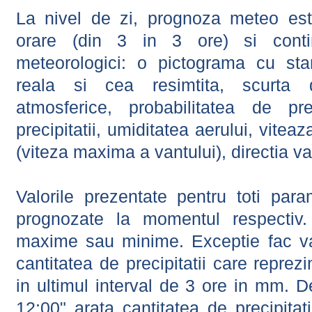
La nivel de zi, prognoza meteo este
orare (din 3 in 3 ore) si contin
meteorologici: o pictograma cu sta
reala si cea resimtita, scurta d
atmosferice, probabilitatea de prec
precipitatii, umiditatea aerului, viteaz
(viteza maxima a vantului), directia va
Valorile prezentate pentru toti param
prognozate la momentul respectiv.
maxime sau minime. Exceptie fac val
cantitatea de precipitatii care reprez
in ultimul interval de 3 ore in mm.
12:00" arata cantitatea de precipitat