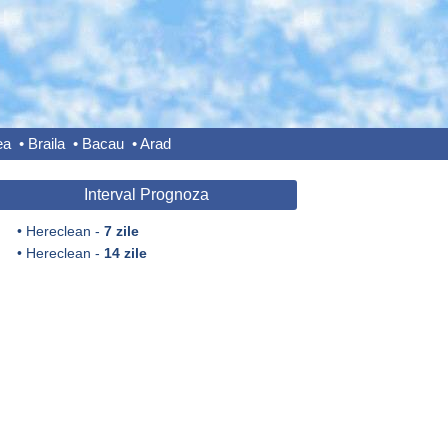
ea
•
Braila
•
Bacau
•
Arad
Interval Prognoza
•
Hereclean -
7 zile
•
Hereclean -
14 zile