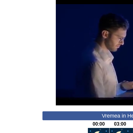
Vremea in He
00:00
03:00