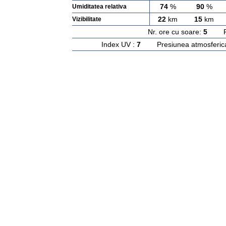
74
%
90
%
Umiditatea relativa
22
km
15
km
Vizibilitate
Nr. ore cu soare:
5
Rasa
Index UV :
7
Presiunea atmosferic