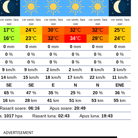
cer senin, fara
cer senin, fara
cer senin, fara
cer senin, fara
cer senin, fara
cer senin, fara
nori
nori
nori
nori
nori
nori
17
°C
24
°C
30
°C
32
°C
32
°C
25
°C
16
°C
23
°C
32
°C
34
°C
29
°C
24
°C
0
mm
0
mm
0
mm
0
mm
0
mm
0
mm
0
%
0
%
0
%
0
%
0
%
0
%
0
%
0
%
0
%
0
%
0
%
0
%
9
km/h
9
km/h
2
km/h
2
km/h
8
km/h
3
km/h
14
km/h
15
km/h
18
km/h
17
km/h
22
km/h
11
km/h
SE
SE
E
N
N
ENE
65
%
47
%
35
%
25
%
20
%
36
%
16
km
28
km
41
km
51
km
53
km
55
km
arit soare:
06:16
Apus soare:
20:49
a:
1017
hpa Rasarit luna:
02:43
Apus luna:
19:43
ADVERTISEMENT