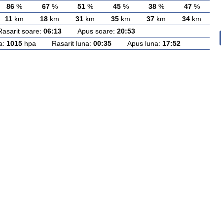
86
%
67
%
51
%
45
%
38
%
47
%
11
km
18
km
31
km
35
km
37
km
34
km
rit soare:
06:13
Apus soare:
20:53
a:
1015
hpa Rasarit luna:
00:35
Apus luna:
17:52