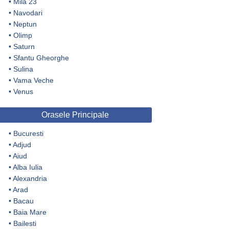
•
Mila 23
•
Navodari
•
Neptun
•
Olimp
•
Saturn
•
Sfantu Gheorghe
•
Sulina
•
Vama Veche
•
Venus
Orasele Principale
•
Bucuresti
•
Adjud
•
Aiud
•
Alba Iulia
•
Alexandria
•
Arad
•
Bacau
•
Baia Mare
•
Bailesti