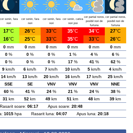
cer partial noros,
cer partial noros,
cer senin, fara
cer senin, fara
cer senin, fara
cer senin, cativa
posibil nori de
posibil nori de
nori
nori
nori
nori josi
furtuna
furtuna
17
°C
26
°C
33
°C
35
°C
34
°C
27
°C
16
°C
25
°C
33
°C
35
°C
33
°C
26
°C
0
mm
0
mm
0
mm
0
mm
0
mm
0
mm
0
%
0
%
0
%
1
%
4
%
6
%
0
%
0
%
0
%
17
%
41
%
62
%
9
km/h
6
km/h
7
km/h
10
km/h
5
km/h
4
km/h
14
km/h
13
km/h
20
km/h
16
km/h
17
km/h
25
km/h
SSE
SE
VNV
VNV
VNV
NNE
60
%
41
%
24
%
21
%
24
%
38
%
31
km
52
km
49
km
51
km
48
km
39
km
arit soare:
06:17
Apus soare:
20:48
a:
1015
hpa Rasarit luna:
04:07
Apus luna:
20:18