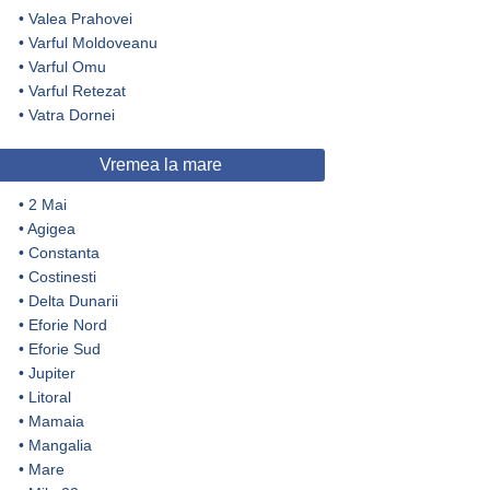
•
Valea Prahovei
•
Varful Moldoveanu
•
Varful Omu
•
Varful Retezat
•
Vatra Dornei
Vremea la mare
•
2 Mai
•
Agigea
•
Constanta
•
Costinesti
•
Delta Dunarii
•
Eforie Nord
•
Eforie Sud
•
Jupiter
•
Litoral
•
Mamaia
•
Mangalia
•
Mare