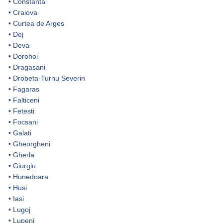
•
Constanta
•
Craiova
•
Curtea de Arges
•
Dej
•
Deva
•
Dorohoi
•
Dragasani
•
Drobeta-Turnu Severin
•
Fagaras
•
Falticeni
•
Fetesti
•
Focsani
•
Galati
•
Gheorgheni
•
Gherla
•
Giurgiu
•
Hunedoara
•
Husi
•
Iasi
•
Lugoj
•
Lupeni