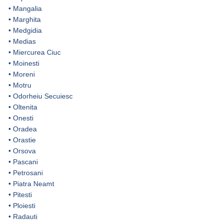
•
Mangalia
•
Marghita
•
Medgidia
•
Medias
•
Miercurea Ciuc
•
Moinesti
•
Moreni
•
Motru
•
Odorheiu Secuiesc
•
Oltenita
•
Onesti
•
Oradea
•
Orastie
•
Orsova
•
Pascani
•
Petrosani
•
Piatra Neamt
•
Pitesti
•
Ploiesti
•
Radauti