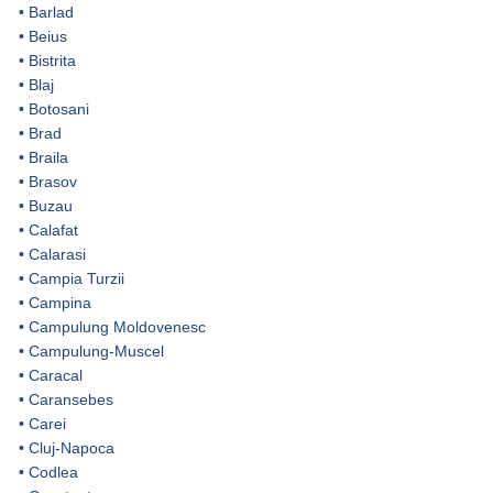
•
Barlad
•
Beius
•
Bistrita
•
Blaj
•
Botosani
•
Brad
•
Braila
•
Brasov
•
Buzau
•
Calafat
•
Calarasi
•
Campia Turzii
•
Campina
•
Campulung Moldovenesc
•
Campulung-Muscel
•
Caracal
•
Caransebes
•
Carei
•
Cluj-Napoca
•
Codlea