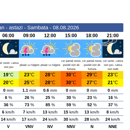
n - astazi - Sambata - 08.08.2026
06:00
09:00
12:00
15:00
18:00
21:00
cer partial noros,
cer partial noros,
cer senin, cativa
er senin, cativa
ploaie cu fulgere
ploaie cu fulgere
posibil nori de
posibil nori de
nori josi, cativa
nori josi
furtuna
furtuna
nori inalti
19
°C
23
°C
28
°C
30
°C
29
°C
23
°C
20
°C
25
°C
28
°C
30
°C
27
°C
21
°C
0
mm
1.1
mm
0.6
mm
0
mm
0
mm
0
mm
6
%
26
%
25
%
30
%
23
%
16
%
36
%
73
%
85
%
59
%
52
%
37
%
6
km/h
7
km/h
13
km/h
15
km/h
13
km/h
8
km/h
14
km/h
17
km/h
24
km/h
30
km/h
28
km/h
24
km/h
V
VNV
NV
NNV
N
NNE