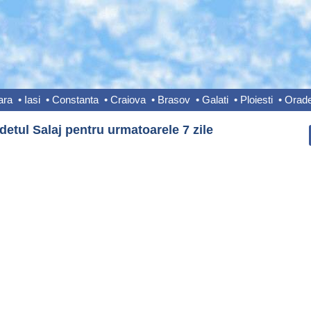
ara
•
Iasi
•
Constanta
•
Craiova
•
Brasov
•
Galati
•
Ploiesti
•
Orad
etul Salaj pentru urmatoarele 7 zile