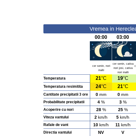
Vremea in Hereclea
00:00
03:00
cer senin, cativa
cer senin, nori
c
nori josi, cativa
inalti
nori inalti
21
°C
19
°C
Temperatura
24
°C
21
°C
Temperatura resimitita
0
mm
0
mm
Cantitate precipitatii 3 ore
4
%
3
%
Probabilitate precipitatii
28
%
25
%
Acoperire cu nori
2
km/h
5
km/h
Viteza vantului
10
km/h
11
km/h
Rafale de vant
NV
V
Directia vantului