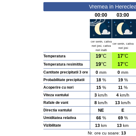
Vremea in Hereclea
00:00
03:00
cer senin, cativa
cer senin, cativa
nori josi, cativa
nori josi
nori inalti
19
°C
17
°C
Temperatura
19
°C
17
°C
Temperatura resimitita
0
mm
0
mm
Cantitate precipitatii 3 ore
18
%
19
%
Probabilitate precipitatii
15
%
11
%
Acoperire cu nori
3
km/h
4
km/h
Viteza vantului
8
km/h
13
km/h
Rafale de vant
NE
E
Directia vantului
66
%
69
%
Umiditatea relativa
13
km
13
km
Vizibilitate
Nr. ore cu soare:
13
Ras