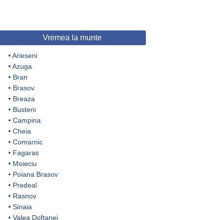
Vremea la munte
•
Arieseni
•
Azuga
•
Bran
•
Brasov
•
Breaza
•
Busteni
•
Campina
•
Cheia
•
Comarnic
•
Fagaras
•
Moieciu
•
Poiana Brasov
•
Predeal
•
Rasnov
•
Sinaia
•
Valea Doftanei