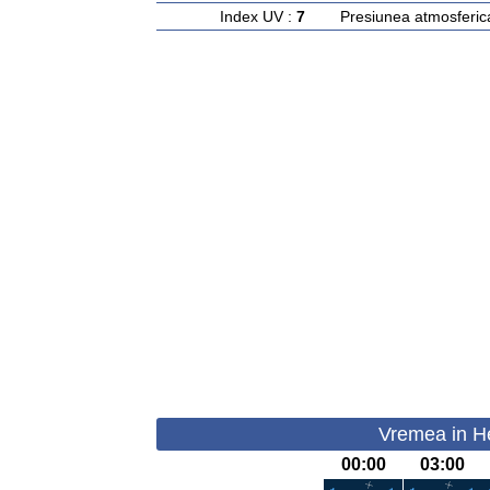
Index UV :
7
Presiunea atmosferic
Vremea in He
00:00
03:00