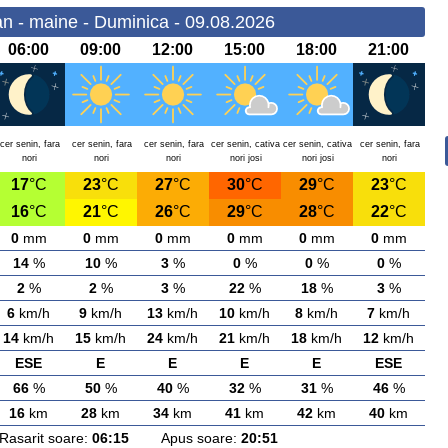
n - maine - Duminica - 09.08.2026
06:00
09:00
12:00
15:00
18:00
21:00
cer senin, fara
cer senin, fara
cer senin, fara
cer senin, cativa
cer senin, cativa
cer senin, fara
nori
nori
nori
nori josi
nori josi
nori
17
°C
23
°C
27
°C
30
°C
29
°C
23
°C
16
°C
21
°C
26
°C
29
°C
28
°C
22
°C
0
mm
0
mm
0
mm
0
mm
0
mm
0
mm
14
%
10
%
3
%
0
%
0
%
0
%
2
%
2
%
3
%
22
%
18
%
3
%
6
km/h
9
km/h
13
km/h
10
km/h
8
km/h
7
km/h
14
km/h
15
km/h
24
km/h
21
km/h
18
km/h
12
km/h
ESE
E
E
E
E
ESE
66
%
50
%
40
%
32
%
31
%
46
%
16
km
28
km
34
km
41
km
42
km
40
km
arit soare:
06:15
Apus soare:
20:51