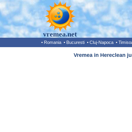
vremea.net
•
Romania
•
Bucuresti
•
Cluj-Napoca
•
Timiso
Vremea in Hereclean jud