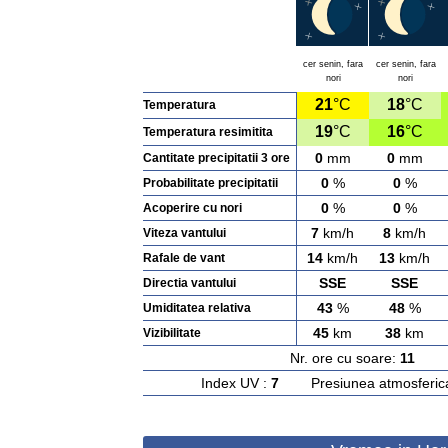
cer senin, fara
cer senin, fara
nori
nori
21
°C
18
°C
Temperatura
19
°C
16
°C
Temperatura resimitita
0
mm
0
mm
Cantitate precipitatii 3 ore
0
%
0
%
Probabilitate precipitatii
0
%
0
%
Acoperire cu nori
7
km/h
8
km/h
Viteza vantului
14
km/h
13
km/h
Rafale de vant
SSE
SSE
Directia vantului
43
%
48
%
Umiditatea relativa
45
km
38
km
Vizibilitate
Nr. ore cu soare:
11
Ras
Index UV :
7
Presiunea atmosferic