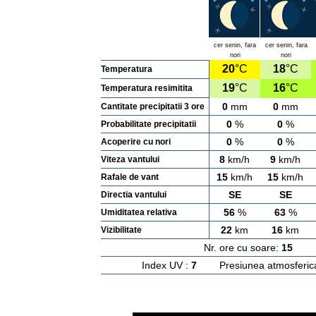
cer senin, fara
cer senin, fara
nori
nori
20
°C
18
°C
Temperatura
19
°C
16
°C
Temperatura resimitita
0
mm
0
mm
Cantitate precipitatii 3 ore
0
%
0
%
Probabilitate precipitatii
0
%
0
%
Acoperire cu nori
8
km/h
9
km/h
Viteza vantului
15
km/h
15
km/h
Rafale de vant
SE
SE
Directia vantului
56
%
63
%
Umiditatea relativa
22
km
16
km
Vizibilitate
Nr. ore cu soare:
15
Ras
Index UV :
7
Presiunea atmosferic