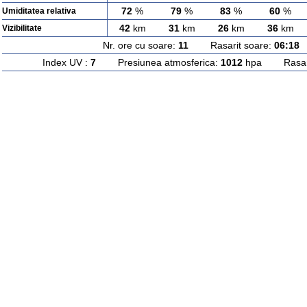
72
%
79
%
83
%
60
%
Umiditatea relativa
42
km
31
km
26
km
36
km
Vizibilitate
Nr. ore cu soare:
11
Rasarit soare:
06:18
A
Index UV :
7
Presiunea atmosferica:
1012
hpa Rasarit