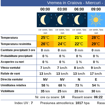
Vremea in Craiova - Miercuri -
00:00
03:00
06:00
09:00
cer senin, fara
cer senin, fara
cer senin, fara
cer senin, fara
nori
nori
nori
nori
25
°C
23
°C
21
°C
28
°C
Temperatura
26
°C
24
°C
22
°C
29
°C
Temperatura resimitita
0
mm
0
mm
0
mm
0
mm
Cantitate precipitatii 3 ore
0
%
0
%
0
%
0
%
Probabilitate precipitatii
0
%
0
%
1
%
0
%
Acoperire cu nori
7
km/h
7
km/h
8
km/h
9
km/h
Viteza vantului
13
km/h
13
km/h
13
km/h
17
km/h
Rafale de vant
NV
NV
N
E
Directia vantului
58
%
68
%
73
%
54
%
Umiditatea relativa
35
km
25
km
20
km
30
km
Vizibilitate
Nr. ore cu soare:
14
Rasarit soare:
06:22
A
Index UV :
7
Presiunea atmosferica:
1017
hpa Rasarit