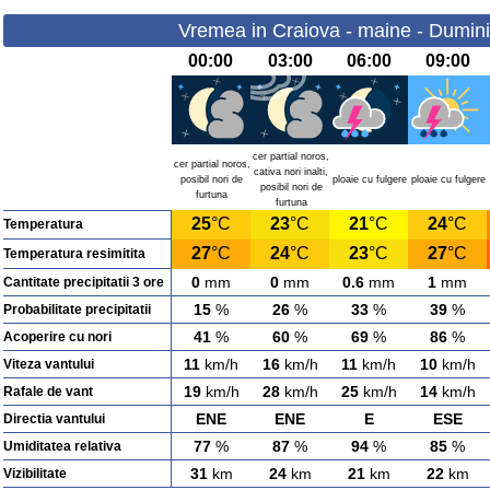
Vremea in Craiova - maine - Dumini
00:00
03:00
06:00
09:00
cer partial noros,
cer partial noros,
cativa nori inalti,
posibil nori de
ploaie cu fulgere
ploaie cu fulgere
posibil nori de
furtuna
furtuna
25
°C
23
°C
21
°C
24
°C
Temperatura
27
°C
24
°C
23
°C
27
°C
Temperatura resimitita
0
mm
0
mm
0.6
mm
1
mm
Cantitate precipitatii 3 ore
15
%
26
%
33
%
39
%
Probabilitate precipitatii
41
%
60
%
69
%
86
%
Acoperire cu nori
11
km/h
16
km/h
11
km/h
10
km/h
Viteza vantului
19
km/h
28
km/h
25
km/h
14
km/h
Rafale de vant
ENE
ENE
E
ESE
Directia vantului
77
%
87
%
94
%
85
%
Umiditatea relativa
31
km
24
km
21
km
22
km
Vizibilitate