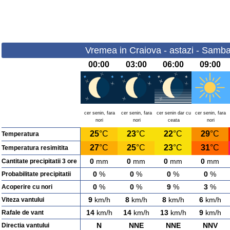
Vremea in Craiova - astazi - Samba
00:00
03:00
06:00
09:00
cer senin, fara
cer senin, fara
cer senin dar cu
cer senin, fara
nori
nori
ceata
nori
25
°C
23
°C
22
°C
29
°C
Temperatura
27
°C
25
°C
23
°C
31
°C
Temperatura resimitita
0
mm
0
mm
0
mm
0
mm
Cantitate precipitatii 3 ore
0
%
0
%
0
%
0
%
Probabilitate precipitatii
0
%
0
%
9
%
3
%
Acoperire cu nori
9
km/h
8
km/h
8
km/h
6
km/h
Viteza vantului
14
km/h
14
km/h
13
km/h
9
km/h
Rafale de vant
N
NNE
NNE
NNV
Directia vantului