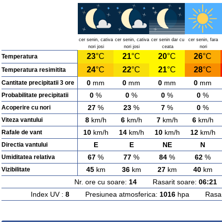
cer senin, cativa
cer senin, cativa
cer senin dar cu
cer senin, fara
nori josi
nori josi
ceata
nori
23
°C
21
°C
20
°C
26
°C
Temperatura
24
°C
22
°C
21
°C
28
°C
Temperatura resimitita
0
mm
0
mm
0
mm
0
mm
Cantitate precipitatii 3 ore
0
%
0
%
0
%
0
%
Probabilitate precipitatii
27
%
23
%
7
%
0
%
Acoperire cu nori
8
km/h
6
km/h
7
km/h
6
km/h
Viteza vantului
10
km/h
14
km/h
10
km/h
12
km/h
Rafale de vant
E
E
NE
N
Directia vantului
67
%
77
%
84
%
62
%
Umiditatea relativa
45
km
36
km
27
km
40
km
Vizibilitate
Nr. ore cu soare:
14
Rasarit soare:
06:21
A
Index UV :
8
Presiunea atmosferica:
1016
hpa Rasarit