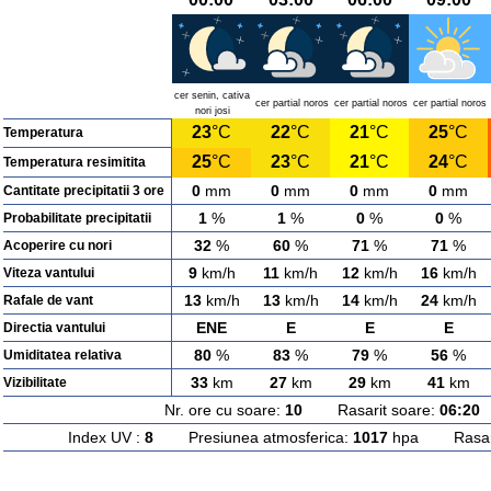
cer senin, cativa
cer partial noros
cer partial noros
cer partial noros
nori josi
23
°C
22
°C
21
°C
25
°C
Temperatura
25
°C
23
°C
21
°C
24
°C
Temperatura resimitita
0
mm
0
mm
0
mm
0
mm
Cantitate precipitatii 3 ore
1
%
1
%
0
%
0
%
Probabilitate precipitatii
32
%
60
%
71
%
71
%
Acoperire cu nori
9
km/h
11
km/h
12
km/h
16
km/h
Viteza vantului
13
km/h
13
km/h
14
km/h
24
km/h
Rafale de vant
ENE
E
E
E
Directia vantului
80
%
83
%
79
%
56
%
Umiditatea relativa
33
km
27
km
29
km
41
km
Vizibilitate
Nr. ore cu soare:
10
Rasarit soare:
06:20
A
Index UV :
8
Presiunea atmosferica:
1017
hpa Rasarit