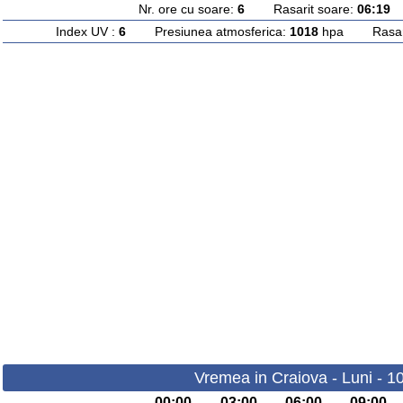
Nr. ore cu soare:
6
Rasarit soare:
06:19
A
Index UV :
6
Presiunea atmosferica:
1018
hpa Rasarit
Vremea in Craiova - Luni - 1
00:00
03:00
06:00
09:00