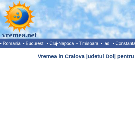
vremea.net
•
Romania
•
Bucuresti
•
Cluj-Napoca
•
Timisoara
•
Iasi
•
Constant
Vremea in Craiova judetul Dolj pentru