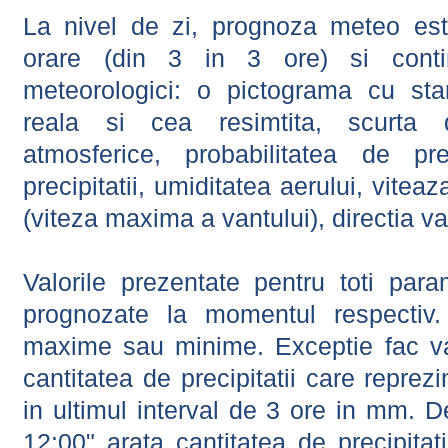
La nivel de zi, prognoza meteo este
orare (din 3 in 3 ore) si contin
meteorologici: o pictograma cu sta
reala si cea resimtita, scurta d
atmosferice, probabilitatea de prec
precipitatii, umiditatea aerului, viteaz
(viteza maxima a vantului), directia va
Valorile prezentate pentru toti param
prognozate la momentul respectiv.
maxime sau minime. Exceptie fac val
cantitatea de precipitatii care reprez
in ultimul interval de 3 ore in mm.
12:00" arata cantitatea de precipitat