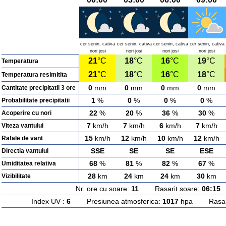
cer senin, cativa
cer senin, cativa
cer senin, cativa
cer senin, cativa
nori josi
nori josi
nori josi
nori josi
21
°C
18
°C
16
°C
19
°C
Temperatura
21
°C
18
°C
16
°C
18
°C
Temperatura resimitita
0
mm
0
mm
0
mm
0
mm
Cantitate precipitatii 3 ore
1
%
0
%
0
%
0
%
Probabilitate precipitatii
22
%
20
%
36
%
30
%
Acoperire cu nori
7
km/h
7
km/h
6
km/h
7
km/h
Viteza vantului
15
km/h
12
km/h
10
km/h
12
km/h
Rafale de vant
SSE
SE
SE
ESE
Directia vantului
68
%
81
%
82
%
67
%
Umiditatea relativa
28
km
24
km
24
km
30
km
Vizibilitate
Nr. ore cu soare:
11
Rasarit soare:
06:15
A
Index UV :
6
Presiunea atmosferica:
1017
hpa Rasarit