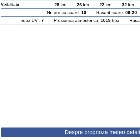
28
km
26
km
22
km
32
km
Vizibilitate
Nr. ore cu soare:
10
Rasarit soare:
06:20
A
Index UV :
7
Presiunea atmosferica:
1019
hpa Rasarit
Despre prognoza meteo detali