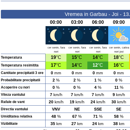
Vremea in Garbau - Joi - 13
00:00
03:00
06:00
09:00
cer senin, fara
cer senin, fara
cer senin, fara
cer senin, cativa
nori
nori
nori
nori josi
19
°C
15
°C
14
°C
18
°C
Temperatura
17
°C
14
°C
12
°C
16
°C
Temperatura resimitita
0
mm
0
mm
0
mm
0
mm
Cantitate precipitatii 3 ore
2
%
2
%
1
%
0
%
Probabilitate precipitatii
0
%
0
%
4
%
11
%
Acoperire cu nori
7
km/h
7
km/h
7
km/h
9
km/h
Viteza vantului
20
km/h
19
km/h
24
km/h
30
km/h
Rafale de vant
VNV
NE
SSE
SE
Directia vantului
48
%
67
%
71
%
58
%
Umiditatea relativa
35
km
27
km
24
km
38
km
Vizibilitate