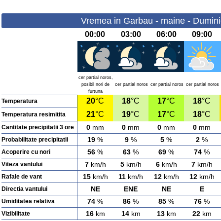
Vremea in Garbau - maine - Dumini
00:00
03:00
06:00
09:00
cer partial noros,
posibil nori de
cer partial noros
cer partial noros
cer partial noros
furtuna
20
°C
18
°C
17
°C
18
°C
Temperatura
21
°C
19
°C
17
°C
18
°C
Temperatura resimitita
0
mm
0
mm
0
mm
0
mm
Cantitate precipitatii 3 ore
19
%
9
%
5
%
2
%
Probabilitate precipitatii
56
%
63
%
69
%
74
%
Acoperire cu nori
7
km/h
5
km/h
6
km/h
7
km/h
Viteza vantului
15
km/h
11
km/h
12
km/h
12
km/h
Rafale de vant
NE
ENE
NE
E
Directia vantului
74
%
86
%
85
%
76
%
Umiditatea relativa
16
km
14
km
13
km
22
km
Vizibilitate