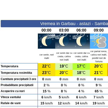
Vremea in Garbau - astazi - Samba
00:00
03:00
06:00
09:00
cer partial noros,
cer senin dar cu
cer senin dar cu
cer senin, nori
cativa nori inalti,
ceata, cativa
ceata, cativa
inalti
posibil nori de
nori inalti
nori inalti
furtuna
22
°C
19
°C
17
°C
20
°C
Temperatura
23
°C
20
°C
18
°C
21
°C
Temperatura resimitita
0
mm
0
mm
0
mm
0
mm
Cantitate precipitatii 3 ore
2
%
0
%
0
%
9
%
Probabilitate precipitatii
15
%
8
%
4
%
65
%
Acoperire cu nori
6
km/h
5
km/h
6
km/h
7
km/h
Viteza vantului
15
km/h
12
km/h
14
km/h
19
km/h
Rafale de vant