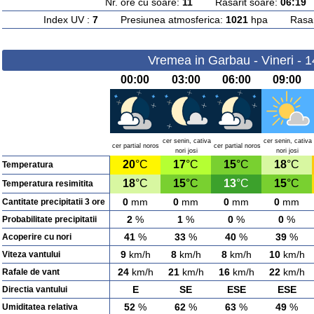
Nr. ore cu soare:
11
Rasarit soare:
06:19
A
Index UV :
7
Presiunea atmosferica:
1021
hpa Rasarit
Vremea in Garbau - Vineri - 
00:00
03:00
06:00
09:00
cer senin, cativa
cer senin, cativa
cer partial noros
cer partial noros
nori josi
nori josi
20
°C
17
°C
15
°C
18
°C
Temperatura
18
°C
15
°C
13
°C
15
°C
Temperatura resimitita
0
mm
0
mm
0
mm
0
mm
Cantitate precipitatii 3 ore
2
%
1
%
0
%
0
%
Probabilitate precipitatii
41
%
33
%
40
%
39
%
Acoperire cu nori
9
km/h
8
km/h
8
km/h
10
km/h
Viteza vantului
24
km/h
21
km/h
16
km/h
22
km/h
Rafale de vant
E
SE
ESE
ESE
Directia vantului
52
%
62
%
63
%
49
%
Umiditatea relativa