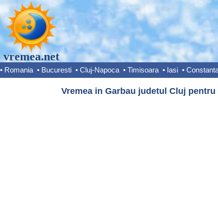
vremea.net
•
Romania
•
Bucuresti
•
Cluj-Napoca
•
Timisoara
•
Iasi
•
Constant
Vremea in Garbau judetul Cluj pentru 