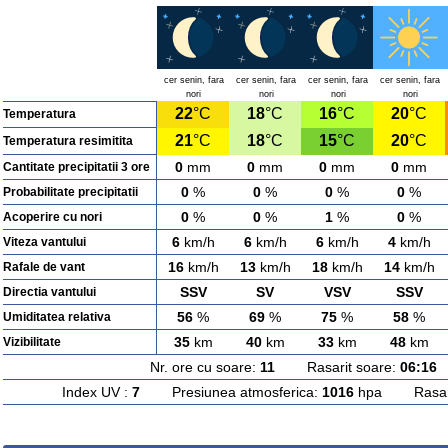
cer senin, fara
cer senin, fara
cer senin, fara
cer senin, fara
nori
nori
nori
nori
22
°C
18
°C
16
°C
20
°C
Temperatura
21
°C
18
°C
15
°C
20
°C
Temperatura resimitita
0
mm
0
mm
0
mm
0
mm
Cantitate precipitatii 3 ore
0
%
0
%
0
%
0
%
Probabilitate precipitatii
0
%
0
%
1
%
0
%
Acoperire cu nori
6
km/h
6
km/h
6
km/h
4
km/h
Viteza vantului
16
km/h
13
km/h
18
km/h
14
km/h
Rafale de vant
SSV
SV
VSV
SSV
Directia vantului
56
%
69
%
75
%
58
%
Umiditatea relativa
35
km
40
km
33
km
48
km
Vizibilitate
Nr. ore cu soare:
11
Rasarit soare:
06:16
A
Index UV :
7
Presiunea atmosferica:
1016
hpa Rasarit