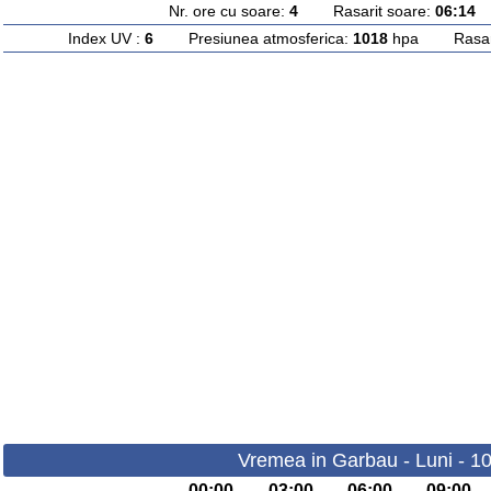
Nr. ore cu soare:
4
Rasarit soare:
06:14
A
Index UV :
6
Presiunea atmosferica:
1018
hpa Rasarit
Vremea in Garbau - Luni - 1
00:00
03:00
06:00
09:00