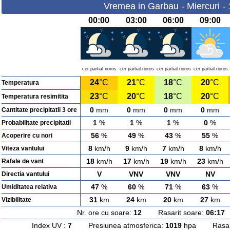
Vremea in Garbau - Miercuri -
00:00
03:00
06:00
09:00
cer partial noros
cer partial noros
cer partial noros
cer partial noros
24
°C
21
°C
18
°C
20
°C
Temperatura
23
°C
20
°C
18
°C
20
°C
Temperatura resimitita
0
mm
0
mm
0
mm
0
mm
Cantitate precipitatii 3 ore
1
%
1
%
1
%
0
%
Probabilitate precipitatii
56
%
49
%
43
%
55
%
Acoperire cu nori
8
km/h
9
km/h
7
km/h
8
km/h
Viteza vantului
18
km/h
17
km/h
19
km/h
23
km/h
Rafale de vant
V
VNV
VNV
NV
Directia vantului
47
%
60
%
71
%
63
%
Umiditatea relativa
31
km
24
km
20
km
27
km
Vizibilitate
Nr. ore cu soare:
12
Rasarit soare:
06:17
A
Index UV :
7
Presiunea atmosferica:
1019
hpa Rasarit