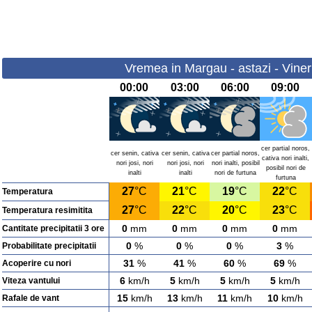
Vremea in Margau - astazi - Viner
00:00
03:00
06:00
09:00
cer partial noros,
cer senin, cativa
cer senin, cativa
cer partial noros,
cativa nori inalti,
nori josi, nori
nori josi, nori
nori inalti, posibil
posibil nori de
inalti
inalti
nori de furtuna
furtuna
27
°C
21
°C
19
°C
22
°C
Temperatura
27
°C
22
°C
20
°C
23
°C
Temperatura resimitita
0
mm
0
mm
0
mm
0
mm
Cantitate precipitatii 3 ore
0
%
0
%
0
%
3
%
Probabilitate precipitatii
31
%
41
%
60
%
69
%
Acoperire cu nori
6
km/h
5
km/h
5
km/h
5
km/h
Viteza vantului
15
km/h
13
km/h
11
km/h
10
km/h
Rafale de vant