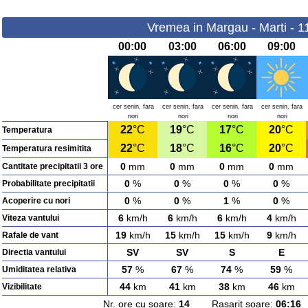
Vremea in Margau - Marti - 1
00:00
03:00
06:00
09:00
cer senin, fara
cer senin, fara
cer senin, fara
cer senin, fara
nori
nori
nori
nori
22
°C
19
°C
17
°C
20
°C
Temperatura
22
°C
18
°C
16
°C
20
°C
Temperatura resimitita
0
mm
0
mm
0
mm
0
mm
Cantitate precipitatii 3 ore
0
%
0
%
0
%
0
%
Probabilitate precipitatii
0
%
0
%
1
%
0
%
Acoperire cu nori
6
km/h
6
km/h
6
km/h
4
km/h
Viteza vantului
19
km/h
15
km/h
15
km/h
9
km/h
Rafale de vant
SV
SV
S
E
Directia vantului
57
%
67
%
74
%
59
%
Umiditatea relativa
44
km
41
km
38
km
46
km
Vizibilitate
Nr. ore cu soare:
14
Rasarit soare:
06:16
A