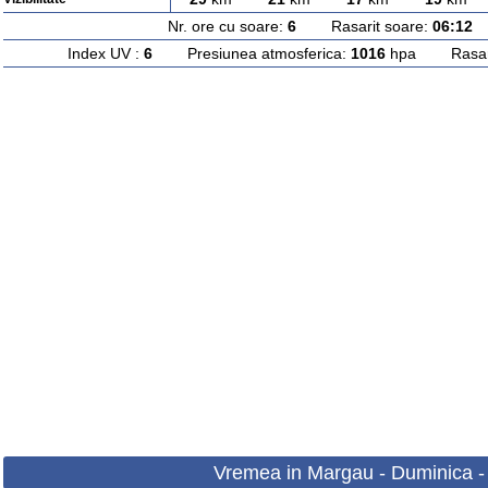
Nr. ore cu soare:
6
Rasarit soare:
06:12
A
Index UV :
6
Presiunea atmosferica:
1016
hpa Rasarit
Vremea in Margau - Duminica -