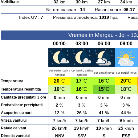
32
km
30
km
27
km
34
km
Vizibilitate
Nr. ore cu soare:
14
Rasarit soare:
06:17
A
Index UV :
7
Presiunea atmosferica:
1019
hpa Rasarit
Vremea in Margau - Joi - 13
00:00
03:00
06:00
09:00
cer senin, cativa
cer senin, cativa
cer partial noros
cer partial noros
nori josi
nori josi
20
°C
17
°C
16
°C
20
°C
Temperatura
19
°C
16
°C
15
°C
18
°C
Temperatura resimitita
0
mm
0
mm
0
mm
0
mm
Cantitate precipitatii 3 ore
2
%
3
%
3
%
3
%
Probabilitate precipitatii
12
%
26
%
41
%
44
%
Acoperire cu nori
7
km/h
7
km/h
7
km/h
9
km/h
Viteza vantului
26
km/h
19
km/h
19
km/h
25
km/h
Rafale de vant
NNV
SSV
S
ESE
Directia vantului