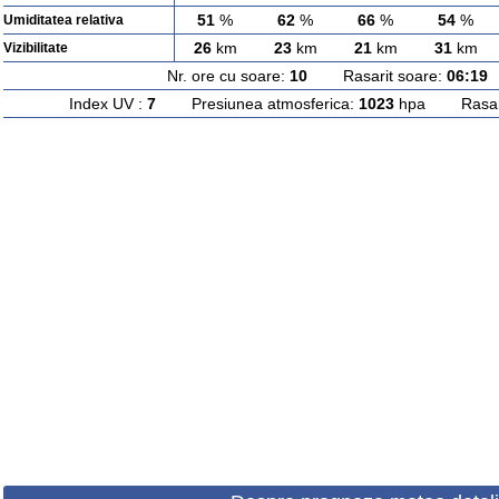
51
%
62
%
66
%
54
%
Umiditatea relativa
26
km
23
km
21
km
31
km
Vizibilitate
Nr. ore cu soare:
10
Rasarit soare:
06:19
A
Index UV :
7
Presiunea atmosferica:
1023
hpa Rasarit