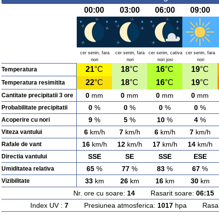
00:00
03:00
06:00
09:00
cer senin, fara
cer senin, fara
cer senin, cativa
cer senin, fara
nori
nori
nori josi
nori
21
°C
18
°C
16
°C
19
°C
Temperatura
22
°C
18
°C
16
°C
19
°C
Temperatura resimitita
0
mm
0
mm
0
mm
0
mm
Cantitate precipitatii 3 ore
0
%
0
%
0
%
0
%
Probabilitate precipitatii
9
%
5
%
10
%
4
%
Acoperire cu nori
6
km/h
7
km/h
6
km/h
7
km/h
Viteza vantului
16
km/h
12
km/h
17
km/h
14
km/h
Rafale de vant
SSE
SE
SSE
ESE
Directia vantului
65
%
77
%
83
%
67
%
Umiditatea relativa
33
km
26
km
16
km
30
km
Vizibilitate
Nr. ore cu soare:
14
Rasarit soare:
06:15
A
Index UV :
7
Presiunea atmosferica:
1017
hpa Rasarit