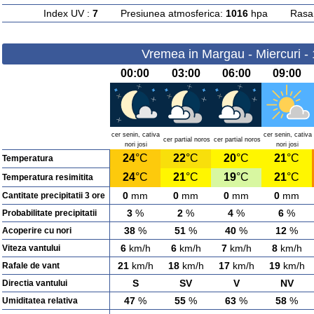
Index UV :
7
Presiunea atmosferica:
1016
hpa Rasarit
Vremea in Margau - Miercuri -
00:00
03:00
06:00
09:00
cer senin, cativa
cer senin, cativa
cer partial noros
cer partial noros
nori josi
nori josi
24
°C
22
°C
20
°C
21
°C
Temperatura
24
°C
21
°C
19
°C
21
°C
Temperatura resimitita
0
mm
0
mm
0
mm
0
mm
Cantitate precipitatii 3 ore
3
%
2
%
4
%
6
%
Probabilitate precipitatii
38
%
51
%
40
%
12
%
Acoperire cu nori
6
km/h
6
km/h
7
km/h
8
km/h
Viteza vantului
21
km/h
18
km/h
17
km/h
19
km/h
Rafale de vant
S
SV
V
NV
Directia vantului
47
%
55
%
63
%
58
%
Umiditatea relativa