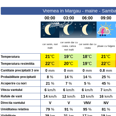
Vremea in Margau - maine - Samba
00:00
03:00
06:00
09:00
cer senin dar cu
cer senin, nori
cer senin dar cu
ceata, cativa
ploaie cu fulgere
inalti
ceata
nori inalti
21
°C
19
°C
18
°C
21
°C
Temperatura
22
°C
20
°C
19
°C
22
°C
Temperatura resimitita
0
mm
0
mm
0
mm
0.8
mm
Cantitate precipitatii 3 ore
8
%
14
%
14
%
25
%
Probabilitate precipitatii
21
%
7
%
5
%
45
%
Acoperire cu nori
6
km/h
6
km/h
6
km/h
7
km/h
Viteza vantului
14
km/h
12
km/h
13
km/h
16
km/h
Rafale de vant
V
V
VNV
NV
Directia vantului
79
%
91
%
95
%
81
%
Umiditatea relativa
29
km
21
km
17
km
19
km
Vizibilitate