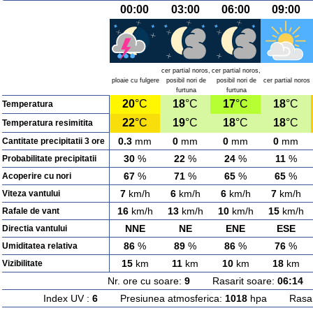
00:00
03:00
06:00
09:00
cer partial noros,
cer partial noros,
ploaie cu fulgere
posibil nori de
posibil nori de
cer partial noros
furtuna
furtuna
20
°C
18
°C
17
°C
18
°C
Temperatura
22
°C
19
°C
18
°C
18
°C
Temperatura resimitita
0.3
mm
0
mm
0
mm
0
mm
Cantitate precipitatii 3 ore
30
%
22
%
24
%
11
%
Probabilitate precipitatii
67
%
71
%
65
%
65
%
Acoperire cu nori
7
km/h
6
km/h
6
km/h
7
km/h
Viteza vantului
16
km/h
13
km/h
10
km/h
15
km/h
Rafale de vant
NNE
NE
ENE
ESE
Directia vantului
86
%
89
%
86
%
76
%
Umiditatea relativa
15
km
11
km
10
km
18
km
Vizibilitate
Nr. ore cu soare:
9
Rasarit soare:
06:14
A
Index UV :
6
Presiunea atmosferica:
1018
hpa Rasarit