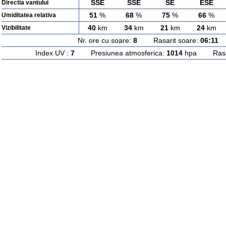
SSE
SSE
SE
ESE
Directia vantului
51
%
68
%
75
%
66
%
Umiditatea relativa
40
km
34
km
21
km
24
km
Vizibilitate
Nr. ore cu soare:
8
Rasarit soare:
06:11
A
Index UV :
7
Presiunea atmosferica:
1014
hpa Rasari