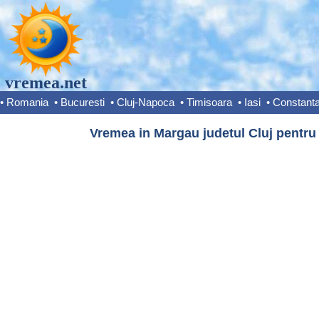
vremea.net
•
Romania
•
Bucuresti
•
Cluj-Napoca
•
Timisoara
•
Iasi
•
Constant
Vremea in Margau judetul Cluj pentru 