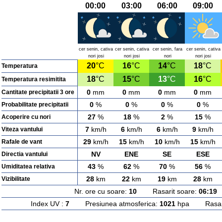
00:00
03:00
06:00
09:00
cer senin, cativa
cer senin, cativa
cer senin, fara
cer senin, cativa
nori josi
nori josi
nori
nori josi
20
°C
16
°C
14
°C
18
°C
Temperatura
18
°C
15
°C
13
°C
16
°C
Temperatura resimitita
0
mm
0
mm
0
mm
0
mm
Cantitate precipitatii 3 ore
0
%
0
%
0
%
0
%
Probabilitate precipitatii
27
%
18
%
2
%
15
%
Acoperire cu nori
7
km/h
6
km/h
6
km/h
9
km/h
Viteza vantului
29
km/h
15
km/h
10
km/h
15
km/h
Rafale de vant
NV
ENE
SE
ESE
Directia vantului
43
%
62
%
70
%
56
%
Umiditatea relativa
28
km
22
km
19
km
28
km
Vizibilitate
Nr. ore cu soare:
10
Rasarit soare:
06:19
A
Index UV :
7
Presiunea atmosferica:
1021
hpa Rasarit