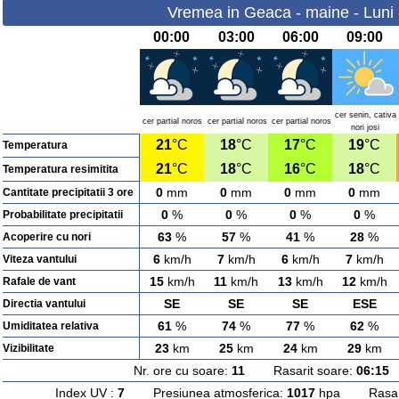
Vremea in Geaca - maine - Luni 
00:00
03:00
06:00
09:00
cer senin, cativa
cer partial noros
cer partial noros
cer partial noros
nori josi
21
°C
18
°C
17
°C
19
°C
Temperatura
21
°C
18
°C
16
°C
18
°C
Temperatura resimitita
0
mm
0
mm
0
mm
0
mm
Cantitate precipitatii 3 ore
0
%
0
%
0
%
0
%
Probabilitate precipitatii
63
%
57
%
41
%
28
%
Acoperire cu nori
6
km/h
7
km/h
6
km/h
7
km/h
Viteza vantului
15
km/h
11
km/h
13
km/h
12
km/h
Rafale de vant
SE
SE
SE
ESE
Directia vantului
61
%
74
%
77
%
62
%
Umiditatea relativa
23
km
25
km
24
km
29
km
Vizibilitate
Nr. ore cu soare:
11
Rasarit soare:
06:15
A
Index UV :
7
Presiunea atmosferica:
1017
hpa Rasarit