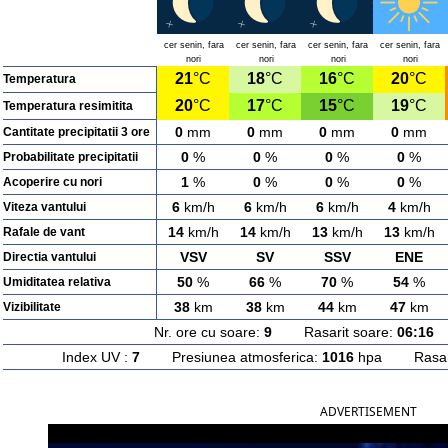
cer senin, fara
cer senin, fara
cer senin, fara
cer senin, fara
nori
nori
nori
nori
21
°C
18
°C
16
°C
20
°C
Temperatura
20
°C
17
°C
15
°C
19
°C
Temperatura resimitita
0
mm
0
mm
0
mm
0
mm
Cantitate precipitatii 3 ore
0
%
0
%
0
%
0
%
Probabilitate precipitatii
1
%
0
%
0
%
0
%
Acoperire cu nori
6
km/h
6
km/h
6
km/h
4
km/h
Viteza vantului
14
km/h
14
km/h
13
km/h
13
km/h
Rafale de vant
VSV
SV
SSV
ENE
Directia vantului
50
%
66
%
70
%
54
%
Umiditatea relativa
38
km
38
km
44
km
47
km
Vizibilitate
Nr. ore cu soare:
9
Rasarit soare:
06:16
A
Index UV :
7
Presiunea atmosferica:
1016
hpa Rasarit
ADVERTISEMENT