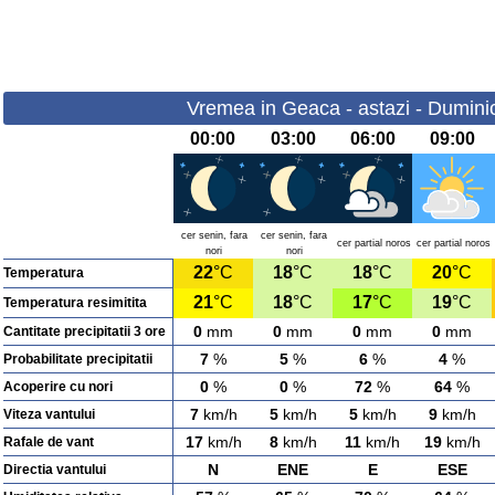
Vremea in Geaca - astazi - Dumini
00:00
03:00
06:00
09:00
cer senin, fara
cer senin, fara
cer partial noros
cer partial noros
nori
nori
22
°C
18
°C
18
°C
20
°C
Temperatura
21
°C
18
°C
17
°C
19
°C
Temperatura resimitita
0
mm
0
mm
0
mm
0
mm
Cantitate precipitatii 3 ore
7
%
5
%
6
%
4
%
Probabilitate precipitatii
0
%
0
%
72
%
64
%
Acoperire cu nori
7
km/h
5
km/h
5
km/h
9
km/h
Viteza vantului
17
km/h
8
km/h
11
km/h
19
km/h
Rafale de vant
N
ENE
E
ESE
Directia vantului