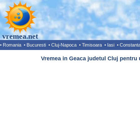
vremea.net
•
Romania
•
Bucuresti
•
Cluj-Napoca
•
Timisoara
•
Iasi
•
Constant
Vremea in Geaca judetul Cluj pentru 