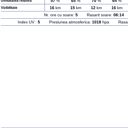
57
%
65
%
70
%
64
%
Umiditatea relativa
16
km
15
km
12
km
16
km
Vizibilitate
Nr. ore cu soare:
5
Rasarit soare:
06:14
A
Index UV :
5
Presiunea atmosferica:
1018
hpa Rasarit