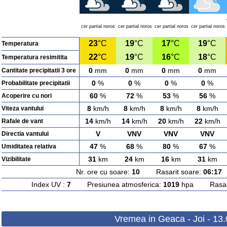
cer partial noros
cer partial noros
cer partial noros
cer partial noros
23
°C
19
°C
17
°C
19
°C
Temperatura
22
°C
19
°C
16
°C
18
°C
Temperatura resimitita
0
mm
0
mm
0
mm
0
mm
Cantitate precipitatii 3 ore
0
%
0
%
0
%
0
%
Probabilitate precipitatii
60
%
72
%
53
%
56
%
Acoperire cu nori
8
km/h
8
km/h
8
km/h
8
km/h
Viteza vantului
14
km/h
14
km/h
20
km/h
22
km/h
Rafale de vant
V
VNV
VNV
VNV
Directia vantului
47
%
68
%
80
%
67
%
Umiditatea relativa
31
km
24
km
16
km
31
km
Vizibilitate
Nr. ore cu soare:
10
Rasarit soare:
06:17
A
Index UV :
7
Presiunea atmosferica:
1019
hpa Rasarit
Vremea in Geaca - Joi - 13