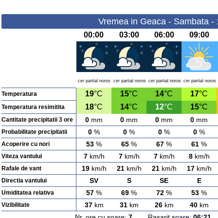
Vremea in Geaca - Sambata - 
00:00
03:00
06:00
09:00
cer partial noros
cer partial noros
cer partial noros
cer partial noros
19
°C
15
°C
14
°C
17
°C
Temperatura
18
°C
14
°C
12
°C
15
°C
Temperatura resimitita
0
mm
0
mm
0
mm
0
mm
Cantitate precipitatii 3 ore
0
%
0
%
0
%
0
%
Probabilitate precipitatii
53
%
65
%
67
%
61
%
Acoperire cu nori
7
km/h
7
km/h
7
km/h
8
km/h
Viteza vantului
19
km/h
21
km/h
21
km/h
17
km/h
Rafale de vant
SV
S
SE
E
Directia vantului
57
%
69
%
72
%
53
%
Umiditatea relativa
37
km
31
km
26
km
40
km
Vizibilitate
Nr. ore cu soare:
7
Rasarit soare:
06:21
A