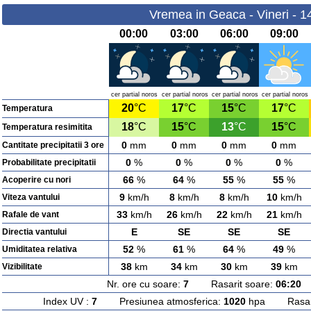
Vremea in Geaca - Vineri - 1
00:00
03:00
06:00
09:00
cer partial noros
cer partial noros
cer partial noros
cer partial noros
20
°C
17
°C
15
°C
17
°C
Temperatura
18
°C
15
°C
13
°C
15
°C
Temperatura resimitita
0
mm
0
mm
0
mm
0
mm
Cantitate precipitatii 3 ore
0
%
0
%
0
%
0
%
Probabilitate precipitatii
66
%
64
%
55
%
55
%
Acoperire cu nori
9
km/h
8
km/h
8
km/h
10
km/h
Viteza vantului
33
km/h
26
km/h
22
km/h
21
km/h
Rafale de vant
E
SE
SE
SE
Directia vantului
52
%
61
%
64
%
49
%
Umiditatea relativa
38
km
34
km
30
km
39
km
Vizibilitate
Nr. ore cu soare:
7
Rasarit soare:
06:20
A
Index UV :
7
Presiunea atmosferica:
1020
hpa Rasarit