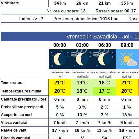
34
km
26
km
21
km
35
km
Vizibilitate
Nr. ore cu soare:
13
Rasarit soare:
06:17
A
Index UV :
7
Presiunea atmosferica:
1018
hpa Rasarit
Vremea in Savadisla - Joi - 
00:00
03:00
06:00
09:00
cer senin, fara
cer senin, cativa
cer senin, cativa
cer senin, cativa
nori
nori inalti
nori inalti
nori josi
21
°C
19
°C
18
°C
21
°C
Temperatura
20
°C
18
°C
17
°C
20
°C
Temperatura resimitita
0
mm
0
mm
0
mm
0
mm
Cantitate precipitatii 3 ore
5
%
3
%
2
%
1
%
Probabilitate precipitatii
0
%
13
%
7
%
13
%
Acoperire cu nori
7
km/h
7
km/h
7
km/h
9
km/h
Viteza vantului
17
km/h
16
km/h
11
km/h
16
km/h
Rafale de vant
V
V
SV
ESE
Directia vantului