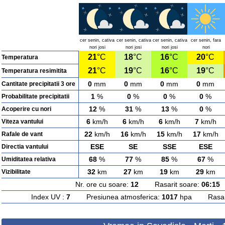
cer senin, cativa
cer senin, cativa
cer senin, cativa
cer senin, fara
nori josi
nori josi
nori josi
nori
21
°C
18
°C
16
°C
20
°C
Temperatura
21
°C
19
°C
16
°C
19
°C
Temperatura resimitita
0
mm
0
mm
0
mm
0
mm
Cantitate precipitatii 3 ore
1
%
0
%
0
%
0
%
Probabilitate precipitatii
12
%
31
%
13
%
0
%
Acoperire cu nori
6
km/h
6
km/h
6
km/h
7
km/h
Viteza vantului
22
km/h
16
km/h
15
km/h
17
km/h
Rafale de vant
ESE
SE
SSE
ESE
Directia vantului
68
%
77
%
85
%
67
%
Umiditatea relativa
32
km
27
km
19
km
29
km
Vizibilitate
Nr. ore cu soare:
12
Rasarit soare:
06:15
A
Index UV :
7
Presiunea atmosferica:
1017
hpa Rasarit