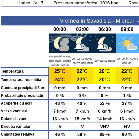
Index UV :
7
Presiunea atmosferica:
1016
hpa Rasarit
Vremea in Savadisla - Miercuri 
00:00
03:00
06:00
09:00
cer partial noros,
cer partial noros,
cer senin, cativa
nori inalti, posibil
cer partial noros
cativa nori inalti
nori josi
nori de furtuna
25
°C
22
°C
20
°C
22
°C
Temperatura
24
°C
22
°C
20
°C
22
°C
Temperatura resimitita
0
mm
0
mm
0
mm
0
mm
Cantitate precipitatii 3 ore
0
%
0
%
0
%
1
%
Probabilitate precipitatii
43
%
40
%
53
%
27
%
Acoperire cu nori
7
km/h
7
km/h
6
km/h
6
km/h
Viteza vantului
16
km/h
15
km/h
14
km/h
16
km/h
Rafale de vant
V
V
VNV
NV
Directia vantului
46
%
58
%
69
%
60
%
Umiditatea relativa