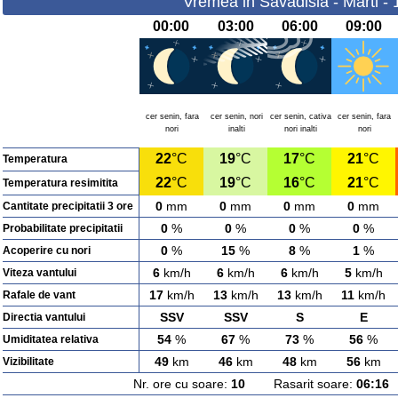
Vremea in Savadisla - Marti -
00:00
03:00
06:00
09:00
cer senin, fara
cer senin, nori
cer senin, cativa
cer senin, fara
nori
inalti
nori inalti
nori
22
°C
19
°C
17
°C
21
°C
Temperatura
22
°C
19
°C
16
°C
21
°C
Temperatura resimitita
0
mm
0
mm
0
mm
0
mm
Cantitate precipitatii 3 ore
0
%
0
%
0
%
0
%
Probabilitate precipitatii
0
%
15
%
8
%
1
%
Acoperire cu nori
6
km/h
6
km/h
6
km/h
5
km/h
Viteza vantului
17
km/h
13
km/h
13
km/h
11
km/h
Rafale de vant
SSV
SSV
S
E
Directia vantului
54
%
67
%
73
%
56
%
Umiditatea relativa
49
km
46
km
48
km
56
km
Vizibilitate
Nr. ore cu soare:
10
Rasarit soare:
06:16
A