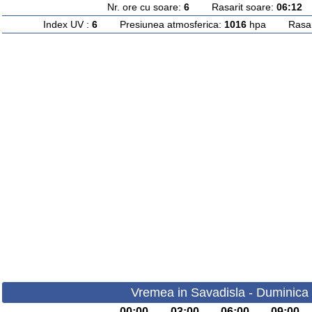
Nr. ore cu soare:
6
Rasarit soare:
06:12
A
Index UV :
6
Presiunea atmosferica:
1016
hpa Rasarit
Vremea in Savadisla - Duminica 
00:00
03:00
06:00
09:00