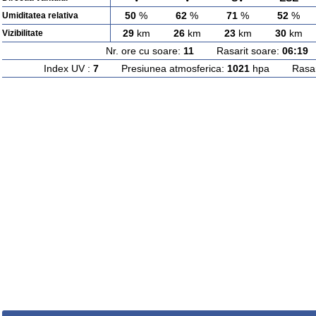
50
%
62
%
71
%
52
%
Umiditatea relativa
29
km
26
km
23
km
30
km
Vizibilitate
Nr. ore cu soare:
11
Rasarit soare:
06:19
A
Index UV :
7
Presiunea atmosferica:
1021
hpa Rasarit