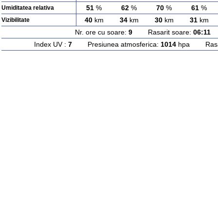
51
%
62
%
70
%
61
%
Umiditatea relativa
40
km
34
km
30
km
31
km
Vizibilitate
Nr. ore cu soare:
9
Rasarit soare:
06:11
A
Index UV :
7
Presiunea atmosferica:
1014
hpa Rasari