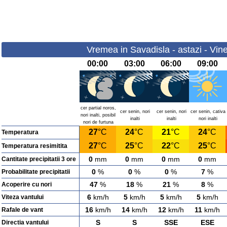
Vremea in Savadisla - astazi - Vine
00:00
03:00
06:00
09:00
cer partial noros,
cer senin, nori
cer senin, nori
cer senin, cativa
nori inalti, posibil
inalti
inalti
nori inalti
nori de furtuna
27
°C
24
°C
21
°C
24
°C
Temperatura
27
°C
25
°C
22
°C
25
°C
Temperatura resimitita
0
mm
0
mm
0
mm
0
mm
Cantitate precipitatii 3 ore
0
%
0
%
0
%
7
%
Probabilitate precipitatii
47
%
18
%
21
%
8
%
Acoperire cu nori
6
km/h
5
km/h
5
km/h
5
km/h
Viteza vantului
16
km/h
14
km/h
12
km/h
11
km/h
Rafale de vant
S
S
SSE
ESE
Directia vantului