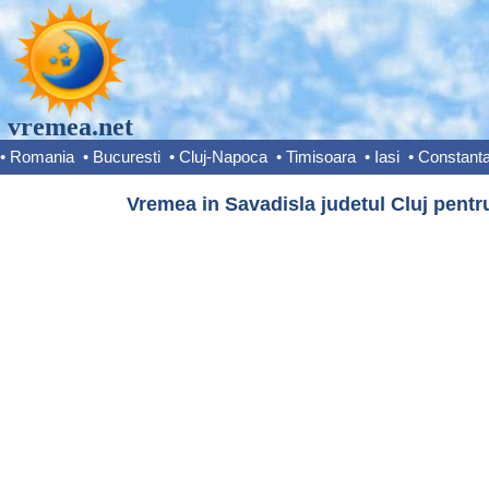
vremea.net
•
Romania
•
Bucuresti
•
Cluj-Napoca
•
Timisoara
•
Iasi
•
Constant
Vremea in Savadisla judetul Cluj pentr