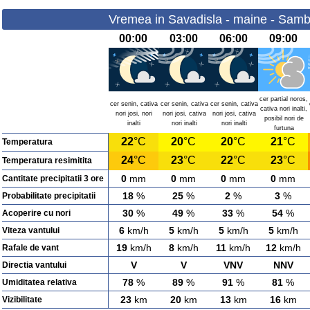
Vremea in Savadisla - maine - Samb
00:00
03:00
06:00
09:00
cer partial noros,
cer senin, cativa
cer senin, cativa
cer senin, cativa
cativa nori inalti,
nori josi, nori
nori josi, cativa
nori josi, cativa
posibil nori de
inalti
nori inalti
nori inalti
furtuna
22
°C
20
°C
20
°C
21
°C
Temperatura
24
°C
23
°C
22
°C
23
°C
Temperatura resimitita
0
mm
0
mm
0
mm
0
mm
Cantitate precipitatii 3 ore
18
%
25
%
2
%
3
%
Probabilitate precipitatii
30
%
49
%
33
%
54
%
Acoperire cu nori
6
km/h
5
km/h
5
km/h
5
km/h
Viteza vantului
19
km/h
8
km/h
11
km/h
12
km/h
Rafale de vant
V
V
VNV
NNV
Directia vantului
78
%
89
%
91
%
81
%
Umiditatea relativa
23
km
20
km
13
km
16
km
Vizibilitate