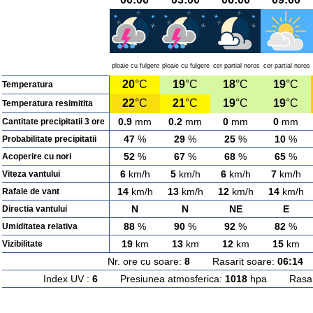
ploaie cu fulgere
ploaie cu fulgere
cer partial noros
cer partial noros
20
°C
19
°C
18
°C
19
°C
Temperatura
22
°C
21
°C
19
°C
19
°C
Temperatura resimitita
0.9
mm
0.2
mm
0
mm
0
mm
Cantitate precipitatii 3 ore
47
%
29
%
25
%
10
%
Probabilitate precipitatii
52
%
67
%
68
%
65
%
Acoperire cu nori
6
km/h
5
km/h
6
km/h
7
km/h
Viteza vantului
14
km/h
13
km/h
12
km/h
14
km/h
Rafale de vant
N
N
NE
E
Directia vantului
88
%
90
%
92
%
82
%
Umiditatea relativa
19
km
13
km
12
km
15
km
Vizibilitate
Nr. ore cu soare:
8
Rasarit soare:
06:14
A
Index UV :
6
Presiunea atmosferica:
1018
hpa Rasarit