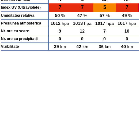
7
7
5
7
Index UV (Ultraviolete)
50
%
47
%
57
%
49
%
Umiditatea relativa
1012
hpa
1013
hpa
1017
hpa
1017
hpa
Presiunea atmosferica
9
12
7
10
Nr. ore cu soare
0
0
0
0
Nr. ore cu precipitatii
39
km
42
km
36
km
40
km
Vizibilitate