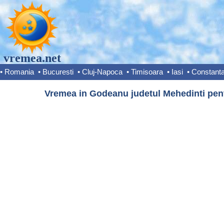
vremea.net
•
Romania
•
Bucuresti
•
Cluj-Napoca
•
Timisoara
•
Iasi
•
Constant
Vremea in Godeanu judetul Mehedinti pent