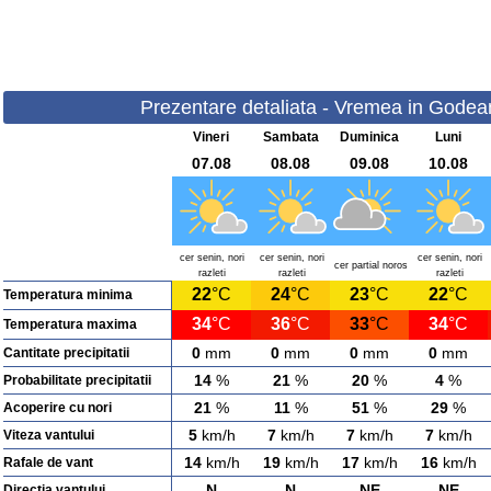
Prezentare detaliata - Vremea in Godeanu
Vineri
Sambata
Duminica
Luni
07.08
08.08
09.08
10.08
cer senin, nori
cer senin, nori
cer senin, nori
cer partial noros
razleti
razleti
razleti
22
°C
24
°C
23
°C
22
°C
Temperatura minima
34
°C
36
°C
33
°C
34
°C
Temperatura maxima
0
mm
0
mm
0
mm
0
mm
Cantitate precipitatii
14
%
21
%
20
%
4
%
Probabilitate precipitatii
21
%
11
%
51
%
29
%
Acoperire cu nori
5
km/h
7
km/h
7
km/h
7
km/h
Viteza vantului
14
km/h
19
km/h
17
km/h
16
km/h
Rafale de vant
N
N
NE
NE
Directia vantului