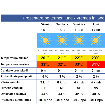
Prezentare pe termen lung - Vremea in Gode
Vineri
Sambata
Duminica
Luni
14.08
15.08
16.08
17.08
cer senin, fara
cer senin, fara
cer senin, fara
cer senin, fara
nori
nori
nori
nori
20
°C
21
°C
22
°C
23
°C
Temperatura minima
33
°C
32
°C
33
°C
34
°C
Temperatura maxima
0
mm
0
mm
0
mm
0
mm
Cantitate precipitatii
6
%
3
%
2
%
2
%
Probabilitate precipitatii
9
km/h
6
km/h
4
km/h
4
km/h
Viteza vantului
E
NE
NE
NV
Directia vantului
44
%
44
%
42
%
40
%
Umiditatea relativa
1018
hpa
1015
hpa
1012
hpa
1011
hpa
Presiunea atmosferica