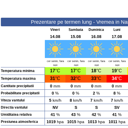
Prezentare pe termen lung - Vremea in Naru
Vineri
Sambata
Duminica
Luni
14.08
15.08
16.08
17.08
cer senin, fara
cer senin, fara
cer senin, fara
cer senin, fara
nori
nori
nori
nori
17
°C
17
°C
18
°C
19
°C
Temperatura minima
31
°C
32
°C
33
°C
34
°C
Temperatura maxima
0
mm
0
mm
0
mm
0
mm
Cantitate precipitatii
0
%
0
%
2
%
8
%
Probabilitate precipitatii
5
km/h
8
km/h
7
km/h
7
km/h
Viteza vantului
NV
S
S
SV
Directia vantului
41
%
43
%
42
%
41
%
Umiditatea relativa
1019
hpa
1015
hpa
1013
hpa
1011
hpa
Presiunea atmosferica