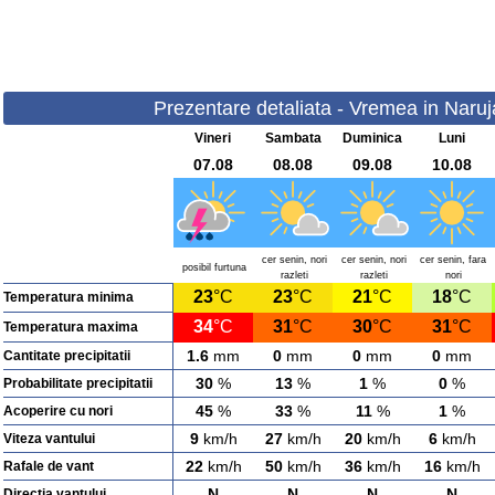
Prezentare detaliata - Vremea in Naruja
Vineri
Sambata
Duminica
Luni
07.08
08.08
09.08
10.08
cer senin, nori
cer senin, nori
cer senin, fara
posibil furtuna
razleti
razleti
nori
23
°C
23
°C
21
°C
18
°C
Temperatura minima
34
°C
31
°C
30
°C
31
°C
Temperatura maxima
1.6
mm
0
mm
0
mm
0
mm
Cantitate precipitatii
30
%
13
%
1
%
0
%
Probabilitate precipitatii
45
%
33
%
11
%
1
%
Acoperire cu nori
9
km/h
27
km/h
20
km/h
6
km/h
Viteza vantului
22
km/h
50
km/h
36
km/h
16
km/h
Rafale de vant
N
N
N
N
Directia vantului