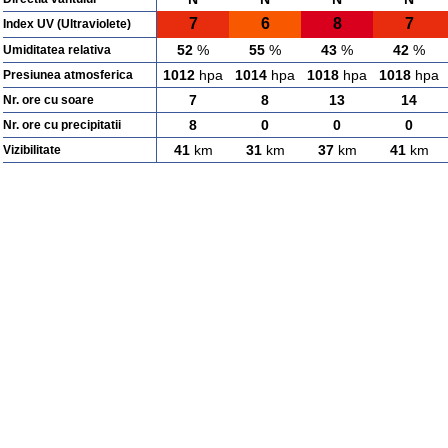
7
6
8
7
Index UV (Ultraviolete)
52
%
55
%
43
%
42
%
Umiditatea relativa
1012
hpa
1014
hpa
1018
hpa
1018
hpa
Presiunea atmosferica
7
8
13
14
Nr. ore cu soare
8
0
0
0
Nr. ore cu precipitatii
41
km
31
km
37
km
41
km
Vizibilitate