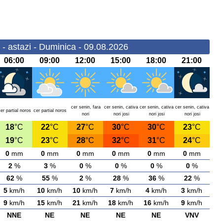
- astazi - Duminica - 09.08.2026
06:00
09:00
12:00
15:00
18:00
21:00
cer senin, fara
cer senin, cativa
cer senin, cativa
cer senin, cativa
er partial noros
cer partial noros
nori
nori josi
nori josi
nori josi
18
°C
22
°C
27
°C
30
°C
30
°C
23
°C
19
°C
23
°C
28
°C
32
°C
31
°C
24
°C
0
mm
0
mm
0
mm
0
mm
0
mm
0
mm
2
%
3
%
0
%
0
%
0
%
0
%
62
%
55
%
2
%
28
%
36
%
22
%
5
km/h
10
km/h
10
km/h
7
km/h
4
km/h
3
km/h
9
km/h
15
km/h
21
km/h
18
km/h
16
km/h
9
km/h
NNE
NE
NE
NE
NE
VNV