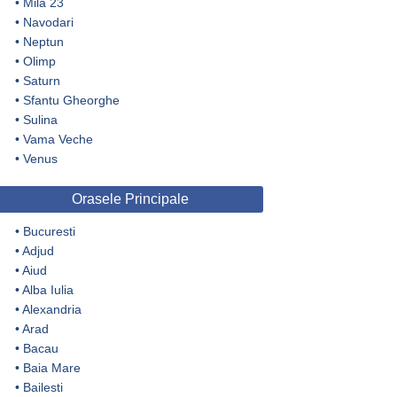
•
Mila 23
•
Navodari
•
Neptun
•
Olimp
•
Saturn
•
Sfantu Gheorghe
•
Sulina
•
Vama Veche
•
Venus
Orasele Principale
•
Bucuresti
•
Adjud
•
Aiud
•
Alba Iulia
•
Alexandria
•
Arad
•
Bacau
•
Baia Mare
•
Bailesti