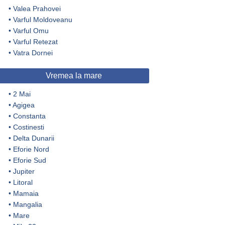
•
Valea Prahovei
•
Varful Moldoveanu
•
Varful Omu
•
Varful Retezat
•
Vatra Dornei
Vremea la mare
•
2 Mai
•
Agigea
•
Constanta
•
Costinesti
•
Delta Dunarii
•
Eforie Nord
•
Eforie Sud
•
Jupiter
•
Litoral
•
Mamaia
•
Mangalia
•
Mare