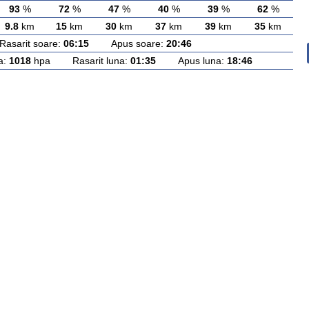
93
%
72
%
47
%
40
%
39
%
62
%
9.8
km
15
km
30
km
37
km
39
km
35
km
arit soare:
06:15
Apus soare:
20:46
a:
1018
hpa Rasarit luna:
01:35
Apus luna:
18:46