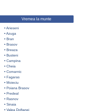
Vremea la munte
•
Arieseni
•
Azuga
•
Bran
•
Brasov
•
Breaza
•
Busteni
•
Campina
•
Cheia
•
Comarnic
•
Fagaras
•
Moieciu
•
Poiana Brasov
•
Predeal
•
Rasnov
•
Sinaia
•
Valea Doftanei