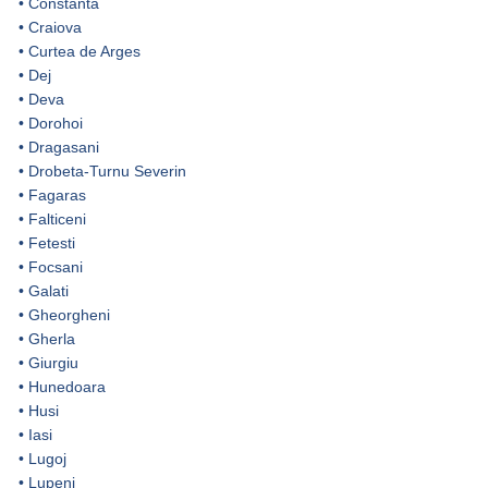
•
Constanta
•
Craiova
•
Curtea de Arges
•
Dej
•
Deva
•
Dorohoi
•
Dragasani
•
Drobeta-Turnu Severin
•
Fagaras
•
Falticeni
•
Fetesti
•
Focsani
•
Galati
•
Gheorgheni
•
Gherla
•
Giurgiu
•
Hunedoara
•
Husi
•
Iasi
•
Lugoj
•
Lupeni