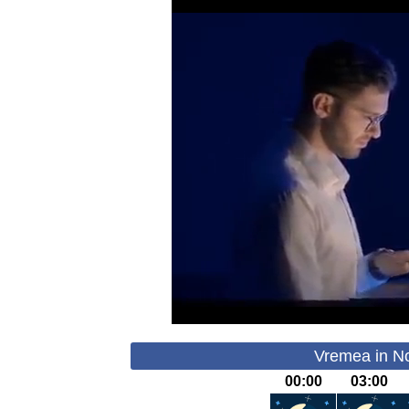
Vremea in No
00:00
03:00