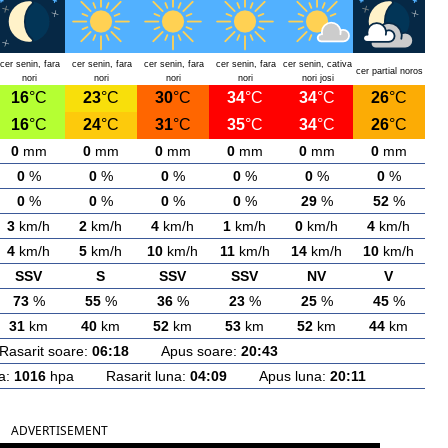
cer senin, fara
cer senin, fara
cer senin, fara
cer senin, fara
cer senin, cativa
cer partial noros
nori
nori
nori
nori
nori josi
16
°C
23
°C
30
°C
34
°C
34
°C
26
°C
16
°C
24
°C
31
°C
35
°C
34
°C
26
°C
0
mm
0
mm
0
mm
0
mm
0
mm
0
mm
0
%
0
%
0
%
0
%
0
%
0
%
0
%
0
%
0
%
0
%
29
%
52
%
3
km/h
2
km/h
4
km/h
1
km/h
0
km/h
4
km/h
4
km/h
5
km/h
10
km/h
11
km/h
14
km/h
10
km/h
SSV
S
SSV
SSV
NV
V
73
%
55
%
36
%
23
%
25
%
45
%
31
km
40
km
52
km
53
km
52
km
44
km
arit soare:
06:18
Apus soare:
20:43
a:
1016
hpa Rasarit luna:
04:09
Apus luna:
20:11
ADVERTISEMENT