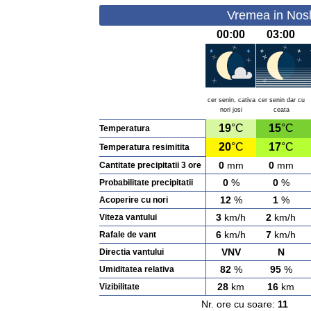
Vremea in Nosl
00:00
03:00
cer senin, cativa
cer senin dar cu
nori josi
ceata
19
°C
15
°C
Temperatura
20
°C
17
°C
Temperatura resimitita
0
mm
0
mm
Cantitate precipitatii 3 ore
0
%
0
%
Probabilitate precipitatii
12
%
1
%
Acoperire cu nori
3
km/h
2
km/h
Viteza vantului
6
km/h
7
km/h
Rafale de vant
VNV
N
Directia vantului
82
%
95
%
Umiditatea relativa
28
km
16
km
Vizibilitate
Nr. ore cu soare:
11
Ras