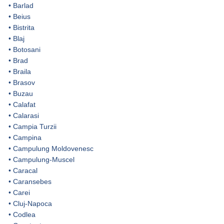
•
Barlad
•
Beius
•
Bistrita
•
Blaj
•
Botosani
•
Brad
•
Braila
•
Brasov
•
Buzau
•
Calafat
•
Calarasi
•
Campia Turzii
•
Campina
•
Campulung Moldovenesc
•
Campulung-Muscel
•
Caracal
•
Caransebes
•
Carei
•
Cluj-Napoca
•
Codlea