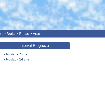
ea
•
Braila
•
Bacau
•
Arad
Interval Prognoza
•
Noslac -
7 zile
•
Noslac -
14 zile