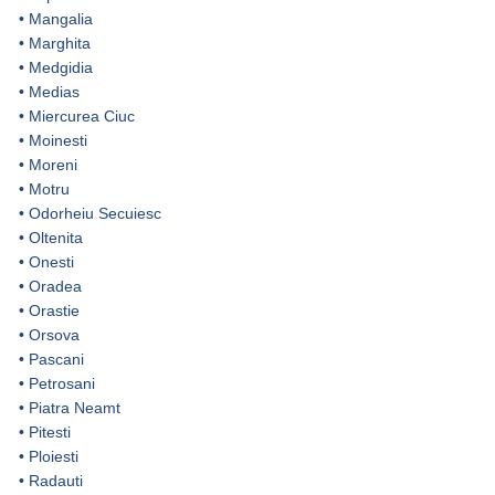
•
Mangalia
•
Marghita
•
Medgidia
•
Medias
•
Miercurea Ciuc
•
Moinesti
•
Moreni
•
Motru
•
Odorheiu Secuiesc
•
Oltenita
•
Onesti
•
Oradea
•
Orastie
•
Orsova
•
Pascani
•
Petrosani
•
Piatra Neamt
•
Pitesti
•
Ploiesti
•
Radauti