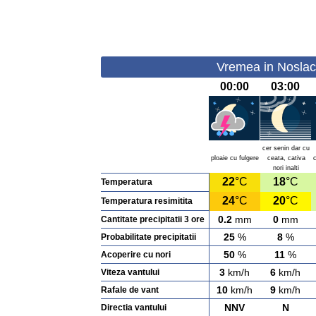
Vremea in Noslac 
00:00
03:00
cer senin dar cu
ploaie cu fulgere
ceata, cativa
c
nori inalti
22
°C
18
°C
Temperatura
24
°C
20
°C
Temperatura resimitita
0.2
mm
0
mm
Cantitate precipitatii 3 ore
25
%
8
%
Probabilitate precipitatii
50
%
11
%
Acoperire cu nori
3
km/h
6
km/h
Viteza vantului
10
km/h
9
km/h
Rafale de vant
NNV
N
Directia vantului