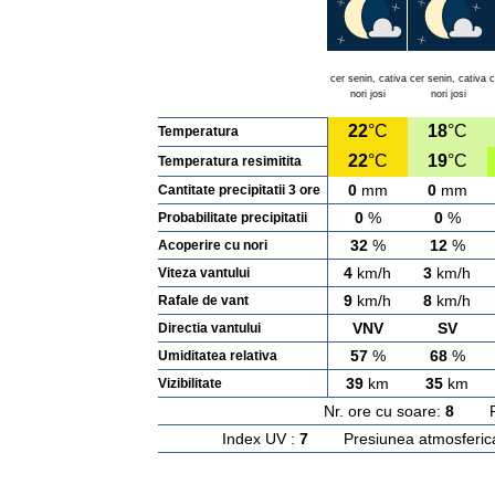
cer senin, cativa
cer senin, cativa
c
nori josi
nori josi
22
°C
18
°C
Temperatura
22
°C
19
°C
Temperatura resimitita
0
mm
0
mm
Cantitate precipitatii 3 ore
0
%
0
%
Probabilitate precipitatii
32
%
12
%
Acoperire cu nori
4
km/h
3
km/h
Viteza vantului
9
km/h
8
km/h
Rafale de vant
VNV
SV
Directia vantului
57
%
68
%
Umiditatea relativa
39
km
35
km
Vizibilitate
Nr. ore cu soare:
8
Rasa
Index UV :
7
Presiunea atmosferic