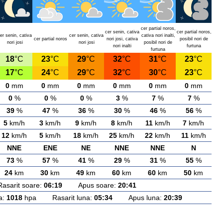
cer partial noros,
cer senin, cativa
cer partial noros,
er senin, cativa
cer senin, cativa
cativa nori inalti,
cer partial noros
nori josi, cativa
posibil nori de
nori josi
nori josi
posibil nori de
nori inalti
furtuna
furtuna
18
°C
23
°C
29
°C
32
°C
31
°C
23
°C
17
°C
24
°C
29
°C
32
°C
30
°C
23
°C
0
mm
0
mm
0
mm
0
mm
0
mm
0
mm
0
%
0
%
0
%
3
%
7
%
7
%
39
%
47
%
36
%
30
%
46
%
56
%
5
km/h
3
km/h
9
km/h
8
km/h
11
km/h
7
km/h
12
km/h
5
km/h
18
km/h
25
km/h
22
km/h
11
km/h
NNE
ENE
NE
NNE
NNE
N
73
%
57
%
41
%
29
%
31
%
55
%
24
km
30
km
49
km
60
km
60
km
50
km
rit soare:
06:19
Apus soare:
20:41
a:
1018
hpa Rasarit luna:
05:34
Apus luna:
20:39