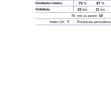
79
%
97
%
Umiditatea relativa
23
km
11
km
Vizibilitate
Nr. ore cu soare:
10
Ras
Index UV :
7
Presiunea atmosferic