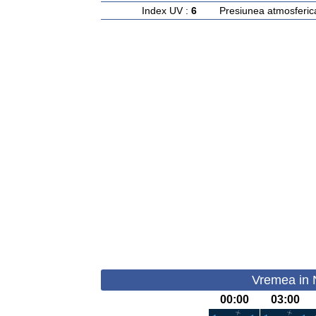
Index UV :
6
Presiunea atmosferic
Vremea in N
00:00
03:00