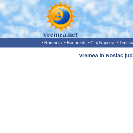
vremea.net
•
Romania
•
Bucuresti
•
Cluj-Napoca
•
Timiso
Vremea in Noslac jude