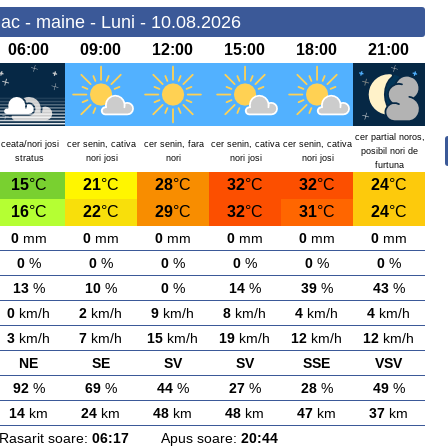
ac - maine - Luni - 10.08.2026
06:00
09:00
12:00
15:00
18:00
21:00
cer partial noros,
ceata/nori josi
cer senin, cativa
cer senin, fara
cer senin, cativa
cer senin, cativa
posibil nori de
stratus
nori josi
nori
nori josi
nori josi
furtuna
15
°C
21
°C
28
°C
32
°C
32
°C
24
°C
16
°C
22
°C
29
°C
32
°C
31
°C
24
°C
0
mm
0
mm
0
mm
0
mm
0
mm
0
mm
0
%
0
%
0
%
0
%
0
%
0
%
13
%
10
%
0
%
14
%
39
%
43
%
0
km/h
2
km/h
9
km/h
8
km/h
4
km/h
4
km/h
3
km/h
7
km/h
15
km/h
19
km/h
12
km/h
12
km/h
NE
SE
SV
SV
SSE
VSV
92
%
69
%
44
%
27
%
28
%
49
%
14
km
24
km
48
km
48
km
47
km
37
km
arit soare:
06:17
Apus soare:
20:44