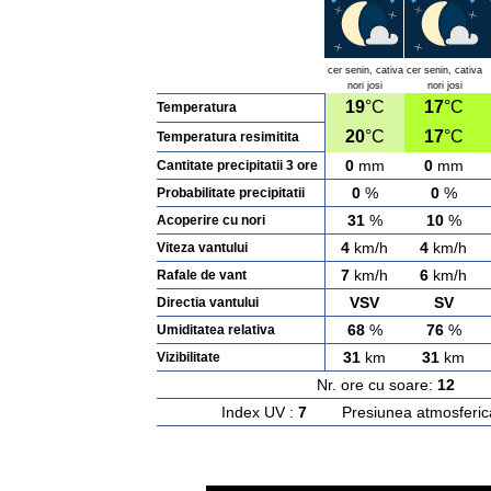
cer senin, cativa
cer senin, cativa
nori josi
nori josi
19
°C
17
°C
Temperatura
20
°C
17
°C
Temperatura resimitita
0
mm
0
mm
Cantitate precipitatii 3 ore
0
%
0
%
Probabilitate precipitatii
31
%
10
%
Acoperire cu nori
4
km/h
4
km/h
Viteza vantului
7
km/h
6
km/h
Rafale de vant
VSV
SV
Directia vantului
68
%
76
%
Umiditatea relativa
31
km
31
km
Vizibilitate
Nr. ore cu soare:
12
Ras
Index UV :
7
Presiunea atmosferic