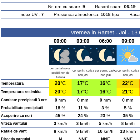
Nr. ore cu soare:
9
Rasarit soare:
06:19
A
Index UV :
7
Presiunea atmosferica:
1018
hpa Rasarit
Vremea in Ramet - Joi - 13
00:00
03:00
06:00
09:00
cer partial noros,
cer senin, cativa
cer senin, cativa
cer senin, cativa
posibil nori de
nori josi
nori josi
nori josi
furtuna
20
°C
17
°C
16
°C
22
°C
Temperatura
20
°C
17
°C
16
°C
21
°C
Temperatura resimitita
0
mm
0
mm
0
mm
0
mm
Cantitate precipitatii 3 ore
18
%
11
%
3
%
5
%
Probabilitate precipitatii
45
%
24
%
23
%
35
%
Acoperire cu nori
3
km/h
3
km/h
5
km/h
8
km/h
Viteza vantului
6
km/h
9
km/h
10
km/h
13
km/h
Rafale de vant
N
NNE
NNE
NNE
Directia vantului