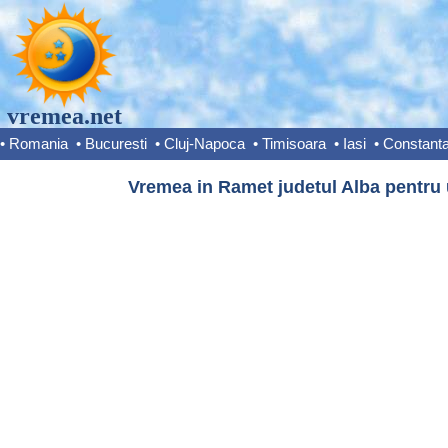
vremea.net
•
Romania
•
Bucuresti
•
Cluj-Napoca
•
Timisoara
•
Iasi
•
Constant
Vremea in Ramet judetul Alba pentru 