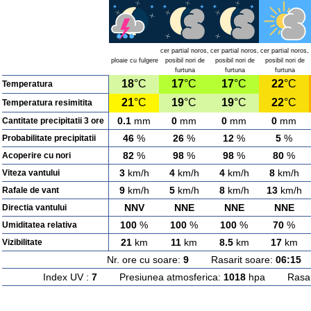
cer partial noros,
cer partial noros,
cer partial noros,
ploaie cu fulgere
posibil nori de
posibil nori de
posibil nori de
furtuna
furtuna
furtuna
18
°C
17
°C
17
°C
22
°C
Temperatura
21
°C
19
°C
19
°C
22
°C
Temperatura resimitita
0.1
mm
0
mm
0
mm
0
mm
Cantitate precipitatii 3 ore
46
%
26
%
12
%
5
%
Probabilitate precipitatii
82
%
98
%
98
%
80
%
Acoperire cu nori
3
km/h
4
km/h
4
km/h
8
km/h
Viteza vantului
9
km/h
5
km/h
8
km/h
13
km/h
Rafale de vant
NNV
NNE
NNE
NNE
Directia vantului
100
%
100
%
100
%
70
%
Umiditatea relativa
21
km
11
km
8.5
km
17
km
Vizibilitate
Nr. ore cu soare:
9
Rasarit soare:
06:15
A
Index UV :
7
Presiunea atmosferica:
1018
hpa Rasarit