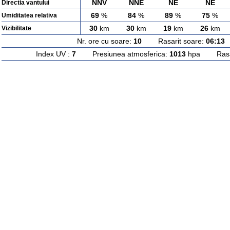
NNV
NNE
NE
NE
Directia vantului
69
%
84
%
89
%
75
%
Umiditatea relativa
30
km
30
km
19
km
26
km
Vizibilitate
Nr. ore cu soare:
10
Rasarit soare:
06:13
A
Index UV :
7
Presiunea atmosferica:
1013
hpa Rasari