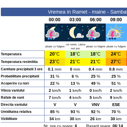
Vremea in Ramet - maine - Sambat
00:00
03:00
06:00
09:00
cer senin, cativa
ploaie cu fulgere
ploaie cu fulgere
ploaie cu fulgere
nori josi
20
°C
18
°C
18
°C
24
°C
Temperatura
23
°C
21
°C
21
°C
27
°C
Temperatura resimitita
0.1
mm
0
mm
0.4
mm
0.8
mm
Cantitate precipitatii 3 ore
31
%
6
%
25
%
25
%
Probabilitate precipitatii
22
%
13
%
49
%
51
%
Acoperire cu nori
2
km/h
1
km/h
0
km/h
2
km/h
Viteza vantului
7
km/h
4
km/h
5
km/h
9
km/h
Rafale de vant
V
V
VNV
ESE
Directia vantului
85
%
93
%
92
%
70
%
Umiditatea relativa
34
km
30
km
26
km
30
km
Vizibilitate
Nr. ore cu soare:
6
Rasarit soare:
06:14
A