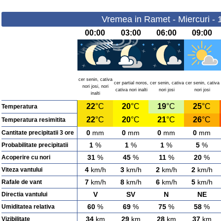
Vremea in Ramet - Miercuri - 
00:00
03:00
06:00
09:00
cer senin, cativa
cer partial noros,
cer senin, cativa
cer senin, cativa
nori josi, nori
cativa nori inalti
nori josi
nori josi
inalti
22
°C
20
°C
19
°C
25
°C
Temperatura
22
°C
20
°C
21
°C
26
°C
Temperatura resimitita
0
mm
0
mm
0
mm
0
mm
Cantitate precipitatii 3 ore
1
%
1
%
1
%
5
%
Probabilitate precipitatii
31
%
45
%
11
%
20
%
Acoperire cu nori
4
km/h
3
km/h
2
km/h
2
km/h
Viteza vantului
7
km/h
8
km/h
6
km/h
5
km/h
Rafale de vant
V
SV
N
NE
Directia vantului
60
%
69
%
75
%
58
%
Umiditatea relativa
34
km
29
km
28
km
37
km
Vizibilitate