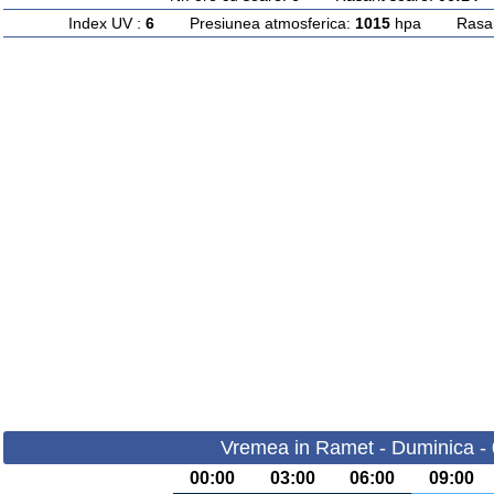
Index UV :
6
Presiunea atmosferica:
1015
hpa Rasarit
Vremea in Ramet - Duminica -
00:00
03:00
06:00
09:00