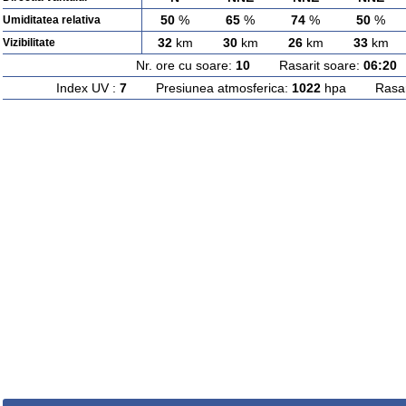
50
%
65
%
74
%
50
%
Umiditatea relativa
32
km
30
km
26
km
33
km
Vizibilitate
Nr. ore cu soare:
10
Rasarit soare:
06:20
A
Index UV :
7
Presiunea atmosferica:
1022
hpa Rasarit