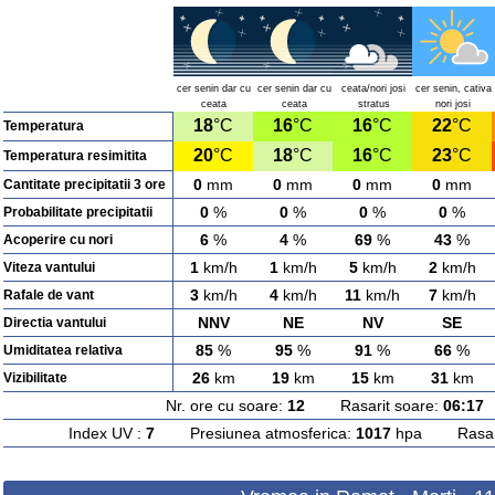
cer senin dar cu
cer senin dar cu
ceata/nori josi
cer senin, cativa
ceata
ceata
stratus
nori josi
18
°C
16
°C
16
°C
22
°C
Temperatura
20
°C
18
°C
16
°C
23
°C
Temperatura resimitita
0
mm
0
mm
0
mm
0
mm
Cantitate precipitatii 3 ore
0
%
0
%
0
%
0
%
Probabilitate precipitatii
6
%
4
%
69
%
43
%
Acoperire cu nori
1
km/h
1
km/h
5
km/h
2
km/h
Viteza vantului
3
km/h
4
km/h
11
km/h
7
km/h
Rafale de vant
NNV
NE
NV
SE
Directia vantului
85
%
95
%
91
%
66
%
Umiditatea relativa
26
km
19
km
15
km
31
km
Vizibilitate
Nr. ore cu soare:
12
Rasarit soare:
06:17
A
Index UV :
7
Presiunea atmosferica:
1017
hpa Rasarit