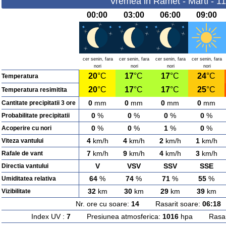
Vremea in Ramet - Marti - 1
00:00
03:00
06:00
09:00
cer senin, fara
cer senin, fara
cer senin, fara
cer senin, fara
nori
nori
nori
nori
20
°C
17
°C
17
°C
24
°C
Temperatura
20
°C
17
°C
17
°C
25
°C
Temperatura resimitita
0
mm
0
mm
0
mm
0
mm
Cantitate precipitatii 3 ore
0
%
0
%
0
%
0
%
Probabilitate precipitatii
0
%
0
%
1
%
0
%
Acoperire cu nori
4
km/h
4
km/h
2
km/h
1
km/h
Viteza vantului
7
km/h
9
km/h
4
km/h
3
km/h
Rafale de vant
V
VSV
SSV
SSE
Directia vantului
64
%
74
%
71
%
55
%
Umiditatea relativa
32
km
30
km
29
km
39
km
Vizibilitate
Nr. ore cu soare:
14
Rasarit soare:
06:18
A
Index UV :
7
Presiunea atmosferica:
1016
hpa Rasarit