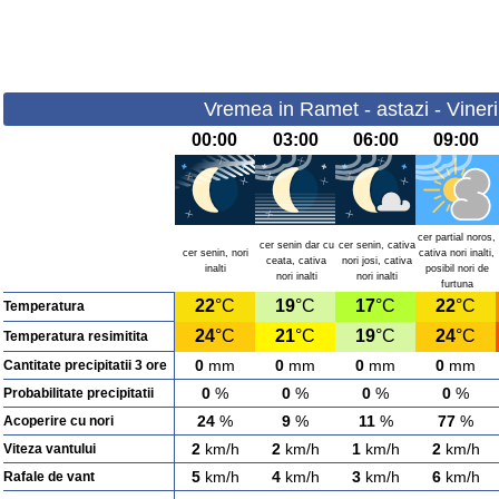
Vremea in Ramet - astazi - Viner
00:00
03:00
06:00
09:00
cer partial noros,
cer senin dar cu
cer senin, cativa
cer senin, nori
cativa nori inalti,
ceata, cativa
nori josi, cativa
inalti
posibil nori de
nori inalti
nori inalti
furtuna
22
°C
19
°C
17
°C
22
°C
Temperatura
24
°C
21
°C
19
°C
24
°C
Temperatura resimitita
0
mm
0
mm
0
mm
0
mm
Cantitate precipitatii 3 ore
0
%
0
%
0
%
0
%
Probabilitate precipitatii
24
%
9
%
11
%
77
%
Acoperire cu nori
2
km/h
2
km/h
1
km/h
2
km/h
Viteza vantului
5
km/h
4
km/h
3
km/h
6
km/h
Rafale de vant