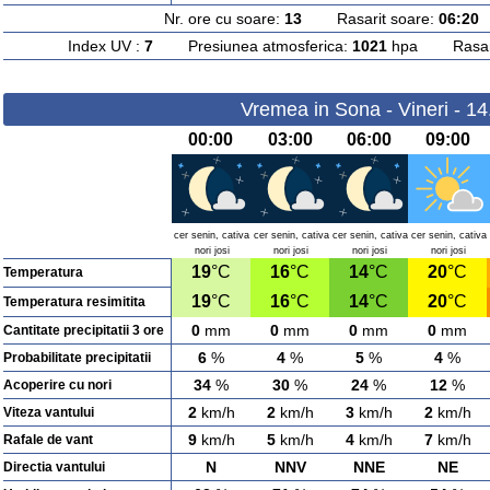
Nr. ore cu soare:
13
Rasarit soare:
06:20
A
Index UV :
7
Presiunea atmosferica:
1021
hpa Rasarit
Vremea in Sona - Vineri - 1
00:00
03:00
06:00
09:00
cer senin, cativa
cer senin, cativa
cer senin, cativa
cer senin, cativa
nori josi
nori josi
nori josi
nori josi
19
°C
16
°C
14
°C
20
°C
Temperatura
19
°C
16
°C
14
°C
20
°C
Temperatura resimitita
0
mm
0
mm
0
mm
0
mm
Cantitate precipitatii 3 ore
6
%
4
%
5
%
4
%
Probabilitate precipitatii
34
%
30
%
24
%
12
%
Acoperire cu nori
2
km/h
2
km/h
3
km/h
2
km/h
Viteza vantului
9
km/h
5
km/h
4
km/h
7
km/h
Rafale de vant
N
NNV
NNE
NE
Directia vantului