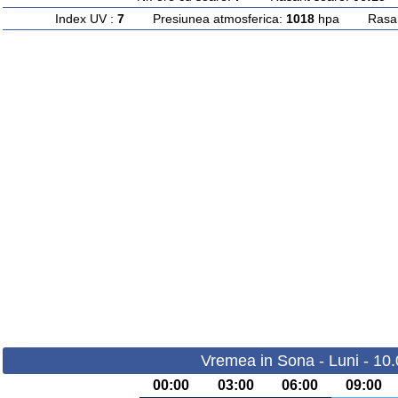
Index UV :
7
Presiunea atmosferica:
1018
hpa Rasarit
Vremea in Sona - Luni - 10
00:00
03:00
06:00
09:00