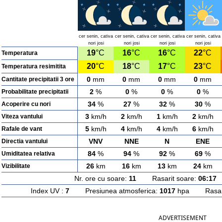
cer senin, cativa
cer senin, cativa
cer senin, cativa
cer senin, cativa
nori josi
nori josi
nori josi
nori josi
19
°C
16
°C
16
°C
22
°C
Temperatura
20
°C
18
°C
17
°C
23
°C
Temperatura resimitita
0
mm
0
mm
0
mm
0
mm
Cantitate precipitatii 3 ore
2
%
0
%
0
%
0
%
Probabilitate precipitatii
34
%
27
%
32
%
30
%
Acoperire cu nori
3
km/h
2
km/h
1
km/h
2
km/h
Viteza vantului
5
km/h
4
km/h
4
km/h
6
km/h
Rafale de vant
VNV
NNE
N
ENE
Directia vantului
84
%
94
%
92
%
69
%
Umiditatea relativa
26
km
16
km
13
km
24
km
Vizibilitate
Nr. ore cu soare:
11
Rasarit soare:
06:17
A
Index UV :
7
Presiunea atmosferica:
1017
hpa Rasarit
ADVERTISEMENT