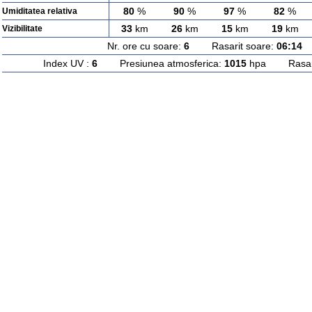
80
%
90
%
97
%
82
%
Umiditatea relativa
33
km
26
km
15
km
19
km
Vizibilitate
Nr. ore cu soare:
6
Rasarit soare:
06:14
A
Index UV :
6
Presiunea atmosferica:
1015
hpa Rasarit