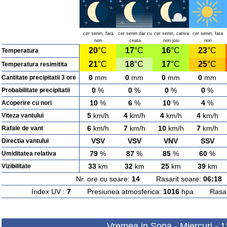
cer senin, fara
cer senin dar cu
cer senin, cativa
cer senin, fara
nori
ceata
nori josi
nori
20
°C
17
°C
16
°C
23
°C
Temperatura
21
°C
18
°C
17
°C
25
°C
Temperatura resimitita
0
mm
0
mm
0
mm
0
mm
Cantitate precipitatii 3 ore
0
%
0
%
0
%
0
%
Probabilitate precipitatii
10
%
6
%
10
%
4
%
Acoperire cu nori
5
km/h
4
km/h
4
km/h
4
km/h
Viteza vantului
6
km/h
7
km/h
10
km/h
7
km/h
Rafale de vant
VSV
VSV
VNV
SSV
Directia vantului
79
%
87
%
85
%
60
%
Umiditatea relativa
33
km
32
km
25
km
39
km
Vizibilitate
Nr. ore cu soare:
14
Rasarit soare:
06:18
A
Index UV :
7
Presiunea atmosferica:
1016
hpa Rasarit
Vremea in Sona - Miercuri - 