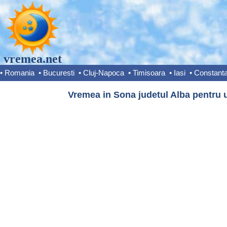
vremea.net
•
Romania
•
Bucuresti
•
Cluj-Napoca
•
Timisoara
•
Iasi
•
Constant
Vremea in Sona judetul Alba pentru u