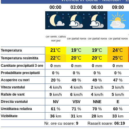
00:00
03:00
06:00
09:00
cer senin, cativa
cer partial noros
cer partial noros
cer partial noros
nori josi
21
°C
19
°C
19
°C
24
°C
Temperatura
22
°C
20
°C
20
°C
25
°C
Temperatura resimitita
0
mm
0
mm
0
mm
0
mm
Cantitate precipitatii 3 ore
0
%
0
%
0
%
0
%
Probabilitate precipitatii
20
%
49
%
49
%
47
%
Acoperire cu nori
4
km/h
4
km/h
2
km/h
3
km/h
Viteza vantului
9
km/h
6
km/h
4
km/h
5
km/h
Rafale de vant
NV
VSV
NNE
E
Directia vantului
61
%
71
%
70
%
60
%
Umiditatea relativa
36
km
31
km
28
km
33
km
Vizibilitate
Nr. ore cu soare:
9
Rasarit soare:
06:19
A