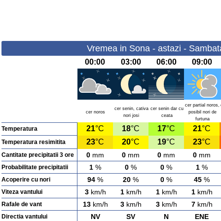
Vremea in Sona - astazi - Sambat
00:00
03:00
06:00
09:00
cer partial noros,
cer senin, cativa
cer senin dar cu
cer noros
posibil nori de
nori josi
ceata
furtuna
21
°C
18
°C
17
°C
21
°C
Temperatura
23
°C
20
°C
19
°C
23
°C
Temperatura resimitita
0
mm
0
mm
0
mm
0
mm
Cantitate precipitatii 3 ore
1
%
0
%
0
%
1
%
Probabilitate precipitatii
94
%
20
%
0
%
45
%
Acoperire cu nori
3
km/h
1
km/h
1
km/h
1
km/h
Viteza vantului
13
km/h
3
km/h
3
km/h
7
km/h
Rafale de vant
NV
SV
N
ENE
Directia vantului