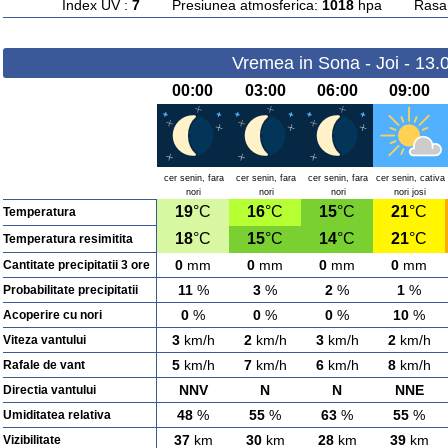
Index UV :
7
Presiunea atmosferica:
1018
hpa Rasarit
Vremea in Sona - Joi - 13.
00:00
03:00
06:00
09:00
cer senin, fara
cer senin, fara
cer senin, fara
cer senin, cativa
nori
nori
nori
nori josi
19
°C
16
°C
15
°C
21
°C
Temperatura
18
°C
15
°C
14
°C
21
°C
Temperatura resimitita
0
mm
0
mm
0
mm
0
mm
Cantitate precipitatii 3 ore
11
%
3
%
2
%
1
%
Probabilitate precipitatii
0
%
0
%
0
%
10
%
Acoperire cu nori
3
km/h
2
km/h
3
km/h
2
km/h
Viteza vantului
5
km/h
7
km/h
6
km/h
8
km/h
Rafale de vant
NNV
N
N
NNE
Directia vantului
48
%
55
%
63
%
55
%
Umiditatea relativa
37
km
30
km
28
km
39
km
Vizibilitate