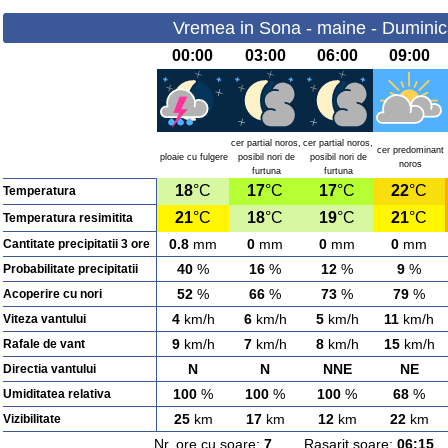
Vremea in Sona - maine - Duminic
00:00
03:00
06:00
09:00
cer partial noros,
cer partial noros,
cer predominant
ploaie cu fulgere
posibil nori de
posibil nori de
noros
furtuna
furtuna
18
°C
17
°C
17
°C
22
°C
Temperatura
21
°C
18
°C
19
°C
21
°C
Temperatura resimitita
0.8
mm
0
mm
0
mm
0
mm
Cantitate precipitatii 3 ore
40
%
16
%
12
%
9
%
Probabilitate precipitatii
52
%
66
%
73
%
79
%
Acoperire cu nori
4
km/h
6
km/h
5
km/h
11
km/h
Viteza vantului
9
km/h
7
km/h
8
km/h
15
km/h
Rafale de vant
N
N
NNE
NE
Directia vantului
100
%
100
%
100
%
68
%
Umiditatea relativa
25
km
17
km
12
km
22
km
Vizibilitate
Nr. ore cu soare:
7
Rasarit soare:
06:15
A