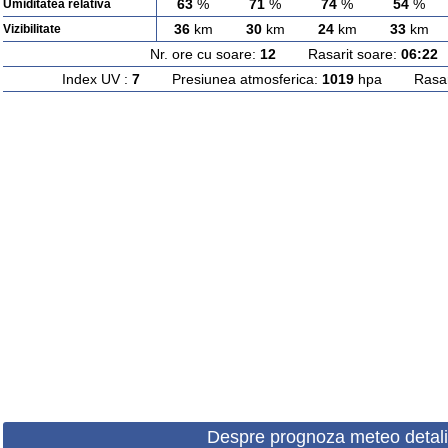
63
%
71
%
74
%
54
%
Umiditatea relativa
36
km
30
km
24
km
33
km
Vizibilitate
Nr. ore cu soare:
12
Rasarit soare:
06:22
A
Index UV :
7
Presiunea atmosferica:
1019
hpa Rasarit
Despre prognoza meteo detali