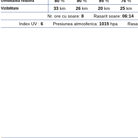
80
%
90
%
95
%
76
%
Umiditatea relativa
33
km
26
km
20
km
25
km
Vizibilitate
Nr. ore cu soare:
8
Rasarit soare:
06:14
A
Index UV :
6
Presiunea atmosferica:
1015
hpa Rasarit