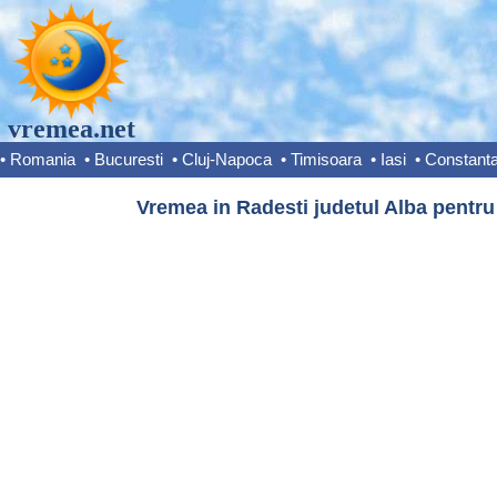
vremea.net
•
Romania
•
Bucuresti
•
Cluj-Napoca
•
Timisoara
•
Iasi
•
Constant
Vremea in Radesti judetul Alba pentru