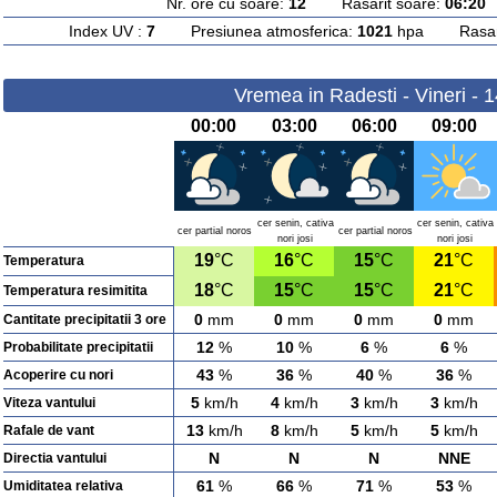
Nr. ore cu soare:
12
Rasarit soare:
06:20
A
Index UV :
7
Presiunea atmosferica:
1021
hpa Rasarit
Vremea in Radesti - Vineri - 
00:00
03:00
06:00
09:00
cer senin, cativa
cer senin, cativa
cer partial noros
cer partial noros
nori josi
nori josi
19
°C
16
°C
15
°C
21
°C
Temperatura
18
°C
15
°C
15
°C
21
°C
Temperatura resimitita
0
mm
0
mm
0
mm
0
mm
Cantitate precipitatii 3 ore
12
%
10
%
6
%
6
%
Probabilitate precipitatii
43
%
36
%
40
%
36
%
Acoperire cu nori
5
km/h
4
km/h
3
km/h
3
km/h
Viteza vantului
13
km/h
8
km/h
5
km/h
5
km/h
Rafale de vant
N
N
N
NNE
Directia vantului
61
%
66
%
71
%
53
%
Umiditatea relativa