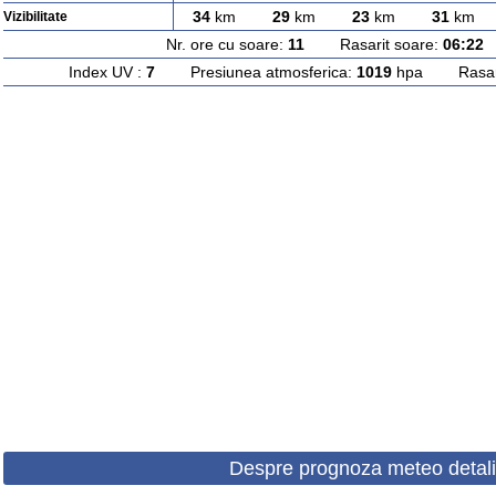
34
km
29
km
23
km
31
km
Vizibilitate
Nr. ore cu soare:
11
Rasarit soare:
06:22
A
Index UV :
7
Presiunea atmosferica:
1019
hpa Rasarit
Despre prognoza meteo detali