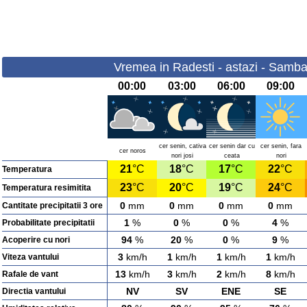
Vremea in Radesti - astazi - Samba
00:00
03:00
06:00
09:00
cer senin, cativa
cer senin dar cu
cer senin, fara
cer noros
nori josi
ceata
nori
21
°C
18
°C
17
°C
22
°C
Temperatura
23
°C
20
°C
19
°C
24
°C
Temperatura resimitita
0
mm
0
mm
0
mm
0
mm
Cantitate precipitatii 3 ore
1
%
0
%
0
%
4
%
Probabilitate precipitatii
94
%
20
%
0
%
9
%
Acoperire cu nori
3
km/h
1
km/h
1
km/h
1
km/h
Viteza vantului
13
km/h
3
km/h
2
km/h
8
km/h
Rafale de vant
NV
SV
ENE
SE
Directia vantului