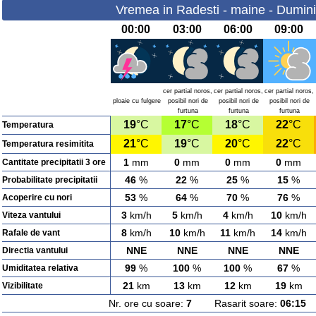
Vremea in Radesti - maine - Dumini
00:00
03:00
06:00
09:00
cer partial noros,
cer partial noros,
cer partial noros,
ploaie cu fulgere
posibil nori de
posibil nori de
posibil nori de
furtuna
furtuna
furtuna
19
°C
17
°C
18
°C
22
°C
Temperatura
21
°C
19
°C
20
°C
22
°C
Temperatura resimitita
1
mm
0
mm
0
mm
0
mm
Cantitate precipitatii 3 ore
46
%
22
%
25
%
15
%
Probabilitate precipitatii
53
%
64
%
70
%
76
%
Acoperire cu nori
3
km/h
5
km/h
4
km/h
10
km/h
Viteza vantului
8
km/h
10
km/h
11
km/h
14
km/h
Rafale de vant
NNE
NNE
NNE
NNE
Directia vantului
99
%
100
%
100
%
67
%
Umiditatea relativa
21
km
13
km
12
km
19
km
Vizibilitate
Nr. ore cu soare:
7
Rasarit soare:
06:15
A