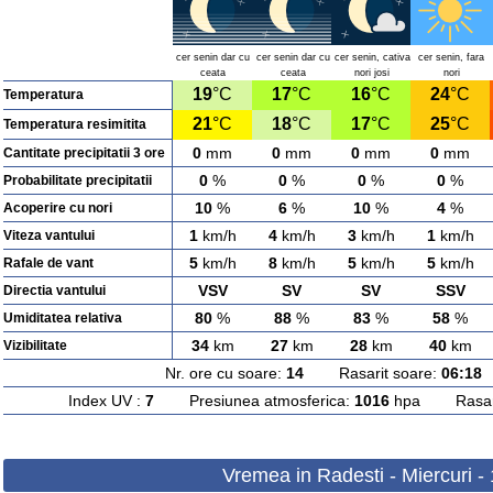
cer senin dar cu
cer senin dar cu
cer senin, cativa
cer senin, fara
ceata
ceata
nori josi
nori
19
°C
17
°C
16
°C
24
°C
Temperatura
21
°C
18
°C
17
°C
25
°C
Temperatura resimitita
0
mm
0
mm
0
mm
0
mm
Cantitate precipitatii 3 ore
0
%
0
%
0
%
0
%
Probabilitate precipitatii
10
%
6
%
10
%
4
%
Acoperire cu nori
1
km/h
4
km/h
3
km/h
1
km/h
Viteza vantului
5
km/h
8
km/h
5
km/h
5
km/h
Rafale de vant
VSV
SV
SV
SSV
Directia vantului
80
%
88
%
83
%
58
%
Umiditatea relativa
34
km
27
km
28
km
40
km
Vizibilitate
Nr. ore cu soare:
14
Rasarit soare:
06:18
A
Index UV :
7
Presiunea atmosferica:
1016
hpa Rasarit
Vremea in Radesti - Miercuri -