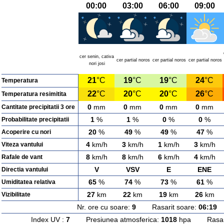
00:00
03:00
06:00
09:00
cer senin, cativa
cer partial noros
cer partial noros
cer partial noros
nori josi
21
°C
19
°C
19
°C
24
°C
Temperatura
22
°C
20
°C
20
°C
26
°C
Temperatura resimitita
0
mm
0
mm
0
mm
0
mm
Cantitate precipitatii 3 ore
1
%
1
%
0
%
0
%
Probabilitate precipitatii
20
%
49
%
49
%
47
%
Acoperire cu nori
4
km/h
3
km/h
1
km/h
3
km/h
Viteza vantului
8
km/h
8
km/h
6
km/h
4
km/h
Rafale de vant
V
VSV
E
ENE
Directia vantului
65
%
74
%
73
%
61
%
Umiditatea relativa
27
km
22
km
19
km
26
km
Vizibilitate
Nr. ore cu soare:
9
Rasarit soare:
06:19
A
Index UV :
7
Presiunea atmosferica:
1018
hpa Rasarit