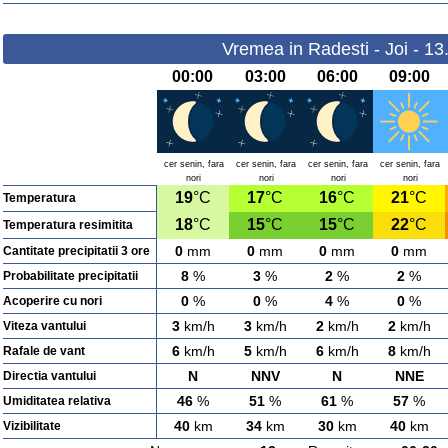
Vremea in Radesti - Joi - 1
00:00
03:00
06:00
09:00
cer senin, fara
cer senin, fara
cer senin, fara
cer senin, fara
nori
nori
nori
nori
19
°C
17
°C
16
°C
21
°C
Temperatura
18
°C
15
°C
15
°C
22
°C
Temperatura resimitita
0
mm
0
mm
0
mm
0
mm
Cantitate precipitatii 3 ore
8
%
3
%
2
%
2
%
Probabilitate precipitatii
0
%
0
%
4
%
0
%
Acoperire cu nori
3
km/h
3
km/h
2
km/h
2
km/h
Viteza vantului
6
km/h
5
km/h
6
km/h
8
km/h
Rafale de vant
N
NNV
N
NNE
Directia vantului
46
%
51
%
61
%
57
%
Umiditatea relativa
40
km
34
km
30
km
40
km
Vizibilitate