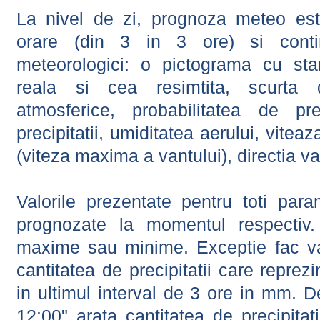
La nivel de zi, prognoza meteo este
orare (din 3 in 3 ore) si contin
meteorologici: o pictograma cu sta
reala si cea resimtita, scurta d
atmosferice, probabilitatea de prec
precipitatii, umiditatea aerului, viteaz
(viteza maxima a vantului), directia va
Valorile prezentate pentru toti param
prognozate la momentul respectiv.
maxime sau minime. Exceptie fac val
cantitatea de precipitatii care reprez
in ultimul interval de 3 ore in mm.
12:00" arata cantitatea de precipitat