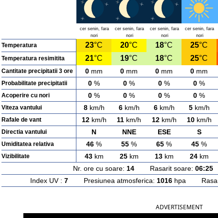
cer senin, fara
cer senin, fara
cer senin, fara
cer senin, fara
nori
nori
nori
nori
23
°C
20
°C
18
°C
25
°C
Temperatura
21
°C
19
°C
18
°C
25
°C
Temperatura resimitita
0
mm
0
mm
0
mm
0
mm
Cantitate precipitatii 3 ore
0
%
0
%
0
%
0
%
Probabilitate precipitatii
0
%
0
%
0
%
0
%
Acoperire cu nori
8
km/h
6
km/h
6
km/h
5
km/h
Viteza vantului
12
km/h
11
km/h
12
km/h
10
km/h
Rafale de vant
N
NNE
ESE
S
Directia vantului
46
%
55
%
65
%
45
%
Umiditatea relativa
43
km
25
km
13
km
24
km
Vizibilitate
Nr. ore cu soare:
14
Rasarit soare:
06:25
A
Index UV :
7
Presiunea atmosferica:
1016
hpa Rasarit
ADVERTISEMENT