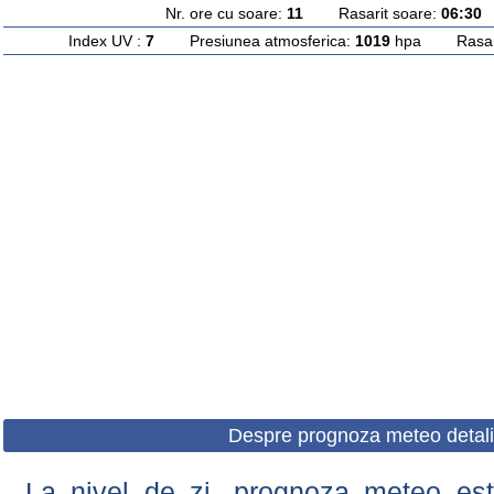
Nr. ore cu soare:
11
Rasarit soare:
06:30
A
Index UV :
7
Presiunea atmosferica:
1019
hpa Rasarit
Despre prognoza meteo detali
La nivel de zi, prognoza meteo este