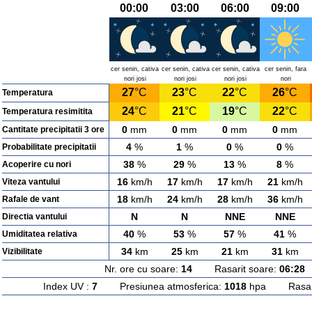
00:00
03:00
06:00
09:00
cer senin, cativa
cer senin, cativa
cer senin, cativa
cer senin, fara
nori josi
nori josi
nori josi
nori
27
°C
23
°C
22
°C
26
°C
Temperatura
24
°C
21
°C
19
°C
22
°C
Temperatura resimitita
0
mm
0
mm
0
mm
0
mm
Cantitate precipitatii 3 ore
4
%
1
%
0
%
0
%
Probabilitate precipitatii
38
%
29
%
13
%
8
%
Acoperire cu nori
16
km/h
17
km/h
17
km/h
21
km/h
Viteza vantului
18
km/h
24
km/h
28
km/h
36
km/h
Rafale de vant
N
N
NNE
NNE
Directia vantului
40
%
53
%
57
%
41
%
Umiditatea relativa
34
km
25
km
21
km
31
km
Vizibilitate
Nr. ore cu soare:
14
Rasarit soare:
06:28
A
Index UV :
7
Presiunea atmosferica:
1018
hpa Rasarit