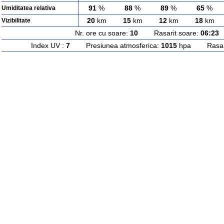
91
%
88
%
89
%
65
%
Umiditatea relativa
20
km
15
km
12
km
18
km
Vizibilitate
Nr. ore cu soare:
10
Rasarit soare:
06:23
A
Index UV :
7
Presiunea atmosferica:
1015
hpa Rasarit