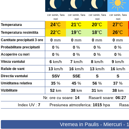
cer senin, fara
cer senin, fara
cer senin, fara
cer senin, fara
nori
nori
nori
nori
24
°C
21
°C
20
°C
27
°C
Temperatura
22
°C
19
°C
18
°C
26
°C
Temperatura resimitita
0
mm
0
mm
0
mm
0
mm
Cantitate precipitatii 3 ore
0
%
0
%
0
%
0
%
Probabilitate precipitatii
0
%
0
%
0
%
0
%
Acoperire cu nori
6
km/h
7
km/h
8
km/h
9
km/h
Viteza vantului
13
km/h
16
km/h
13
km/h
16
km/h
Rafale de vant
SSV
SSE
S
S
Directia vantului
35
%
45
%
56
%
37
%
Umiditatea relativa
52
km
38
km
31
km
38
km
Vizibilitate
Nr. ore cu soare:
14
Rasarit soare:
06:27
A
Index UV :
7
Presiunea atmosferica:
1015
hpa Rasarit
Vremea in Paulis - Miercuri -