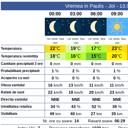
Vremea in Paulis - Joi - 13
00:00
03:00
06:00
09:00
cer senin, fara
cer senin, fara
cer senin, fara
cer senin, fara
nori
nori
nori
nori
22
°C
19
°C
17
°C
23
°C
Temperatura
18
°C
16
°C
15
°C
20
°C
Temperatura resimitita
0
mm
0
mm
0
mm
0
mm
Cantitate precipitatii 3 ore
1
%
2
%
2
%
1
%
Probabilitate precipitatii
0
%
0
%
0
%
0
%
Acoperire cu nori
16
km/h
13
km/h
11
km/h
11
km/h
Viteza vantului
22
km/h
18
km/h
20
km/h
23
km/h
Rafale de vant
NNE
NNE
NNE
NNE
Directia vantului
34
%
43
%
52
%
39
%
Umiditatea relativa
49
km
40
km
27
km
35
km
Vizibilitate
Nr. ore cu soare:
14
Rasarit soare:
06:29
A