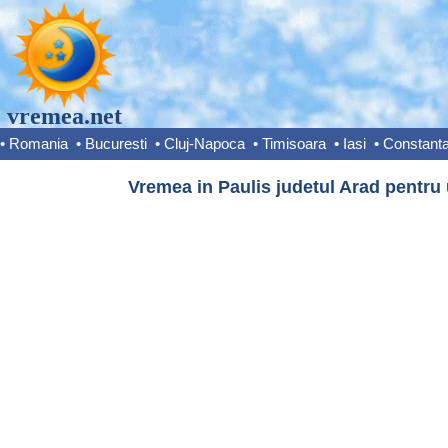
vremea.net
•
Romania
•
Bucuresti
•
Cluj-Napoca
•
Timisoara
•
Iasi
•
Constant
Vremea in Paulis judetul Arad pentru 