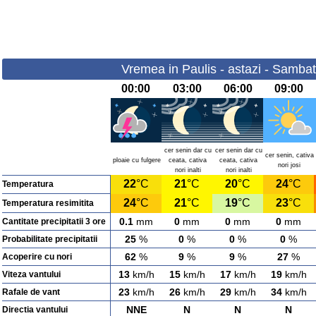
Vremea in Paulis - astazi - Samba
00:00
03:00
06:00
09:00
cer senin dar cu
cer senin dar cu
cer senin, cativa
ploaie cu fulgere
ceata, cativa
ceata, cativa
nori josi
nori inalti
nori inalti
22
°C
21
°C
20
°C
24
°C
Temperatura
24
°C
21
°C
19
°C
23
°C
Temperatura resimitita
0.1
mm
0
mm
0
mm
0
mm
Cantitate precipitatii 3 ore
25
%
0
%
0
%
0
%
Probabilitate precipitatii
62
%
9
%
9
%
27
%
Acoperire cu nori
13
km/h
15
km/h
17
km/h
19
km/h
Viteza vantului
23
km/h
26
km/h
29
km/h
34
km/h
Rafale de vant
NNE
N
N
N
Directia vantului