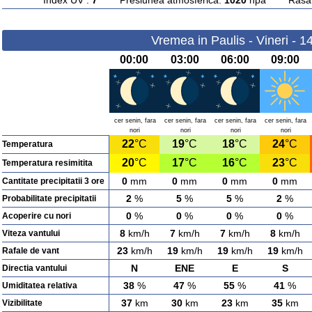
Index UV :
7
Presiunea atmosferica:
1020
hpa Rasarit
Vremea in Paulis - Vineri - 1
00:00
03:00
06:00
09:00
cer senin, fara
cer senin, fara
cer senin, fara
cer senin, fara
nori
nori
nori
nori
22
°C
19
°C
18
°C
24
°C
Temperatura
20
°C
17
°C
16
°C
23
°C
Temperatura resimitita
0
mm
0
mm
0
mm
0
mm
Cantitate precipitatii 3 ore
2
%
5
%
5
%
2
%
Probabilitate precipitatii
0
%
0
%
0
%
0
%
Acoperire cu nori
8
km/h
7
km/h
7
km/h
8
km/h
Viteza vantului
23
km/h
19
km/h
19
km/h
19
km/h
Rafale de vant
N
ENE
E
S
Directia vantului
38
%
47
%
55
%
41
%
Umiditatea relativa
37
km
30
km
23
km
35
km
Vizibilitate