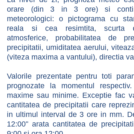
orare (din 3 in 3 ore) si contin
meteorologici: o pictograma cu sta
reala si cea resimtita, scurta d
atmosferice, probabilitatea de prec
precipitatii, umiditatea aerului, viteaz
(viteza maxima a vantului), directia va
Valorile prezentate pentru toti param
prognozate la momentul respectiv.
maxime sau minime. Exceptie fac val
cantitatea de precipitatii care reprez
in ultimul interval de 3 ore in mm.
12:00" arata cantitatea de precipitat
9:00 si ora 12:00.