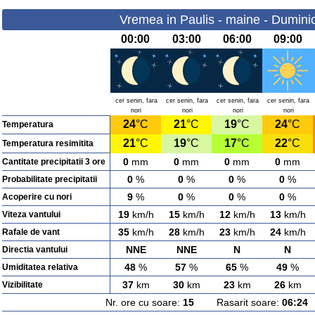
Vremea in Paulis - maine - Dumini
00:00
03:00
06:00
09:00
cer senin, fara
cer senin, fara
cer senin, fara
cer senin, fara
nori
nori
nori
nori
24
°C
21
°C
19
°C
24
°C
Temperatura
21
°C
19
°C
17
°C
22
°C
Temperatura resimitita
0
mm
0
mm
0
mm
0
mm
Cantitate precipitatii 3 ore
0
%
0
%
0
%
0
%
Probabilitate precipitatii
9
%
0
%
0
%
0
%
Acoperire cu nori
19
km/h
15
km/h
12
km/h
13
km/h
Viteza vantului
35
km/h
28
km/h
23
km/h
24
km/h
Rafale de vant
NNE
NNE
N
N
Directia vantului
48
%
57
%
65
%
49
%
Umiditatea relativa
37
km
30
km
23
km
26
km
Vizibilitate
Nr. ore cu soare:
15
Rasarit soare:
06:24
A