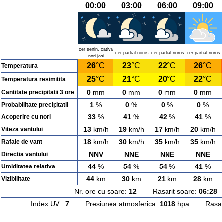
00:00
03:00
06:00
09:00
cer senin, cativa
cer partial noros
cer partial noros
cer partial noros
nori josi
26
°C
23
°C
22
°C
26
°C
Temperatura
25
°C
21
°C
20
°C
22
°C
Temperatura resimitita
0
mm
0
mm
0
mm
0
mm
Cantitate precipitatii 3 ore
1
%
0
%
0
%
0
%
Probabilitate precipitatii
33
%
41
%
42
%
41
%
Acoperire cu nori
13
km/h
19
km/h
17
km/h
20
km/h
Viteza vantului
18
km/h
30
km/h
35
km/h
35
km/h
Rafale de vant
NNV
NNE
NNE
NNE
Directia vantului
44
%
54
%
54
%
41
%
Umiditatea relativa
44
km
30
km
21
km
28
km
Vizibilitate
Nr. ore cu soare:
12
Rasarit soare:
06:28
A
Index UV :
7
Presiunea atmosferica:
1018
hpa Rasarit