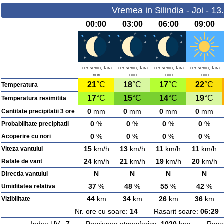
Vremea in Silindia - Joi - 1
00:00
03:00
06:00
09:00
cer senin, fara
cer senin, fara
cer senin, fara
cer senin, fara
nori
nori
nori
nori
21
°C
18
°C
17
°C
22
°C
Temperatura
17
°C
15
°C
14
°C
19
°C
Temperatura resimitita
0
mm
0
mm
0
mm
0
mm
Cantitate precipitatii 3 ore
0
%
0
%
0
%
0
%
Probabilitate precipitatii
0
%
0
%
0
%
0
%
Acoperire cu nori
15
km/h
13
km/h
11
km/h
11
km/h
Viteza vantului
24
km/h
21
km/h
19
km/h
20
km/h
Rafale de vant
N
N
N
N
Directia vantului
37
%
48
%
55
%
42
%
Umiditatea relativa
44
km
34
km
26
km
36
km
Vizibilitate
Nr. ore cu soare:
14
Rasarit soare:
06:29
A