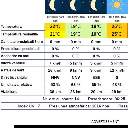
cer senin, fara
cer senin, fara
cer senin, fara
cer senin, fara
nori
nori
nori
nori
22
°C
19
°C
19
°C
25
°C
Temperatura
21
°C
19
°C
19
°C
25
°C
Temperatura resimitita
0
mm
0
mm
0
mm
0
mm
Cantitate precipitatii 3 ore
0
%
0
%
0
%
0
%
Probabilitate precipitatii
0
%
0
%
0
%
0
%
Acoperire cu nori
7
km/h
5
km/h
5
km/h
5
km/h
Viteza vantului
16
km/h
9
km/h
9
km/h
12
km/h
Rafale de vant
NNV
NNV
ESE
S
Directia vantului
53
%
63
%
65
%
48
%
Umiditatea relativa
36
km
26
km
20
km
29
km
Vizibilitate
Nr. ore cu soare:
14
Rasarit soare:
06:25
A
Index UV :
7
Presiunea atmosferica:
1016
hpa Rasarit
ADVERTISEMENT