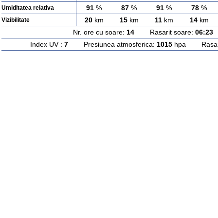
91
%
87
%
91
%
78
%
Umiditatea relativa
20
km
15
km
11
km
14
km
Vizibilitate
Nr. ore cu soare:
14
Rasarit soare:
06:23
A
Index UV :
7
Presiunea atmosferica:
1015
hpa Rasarit