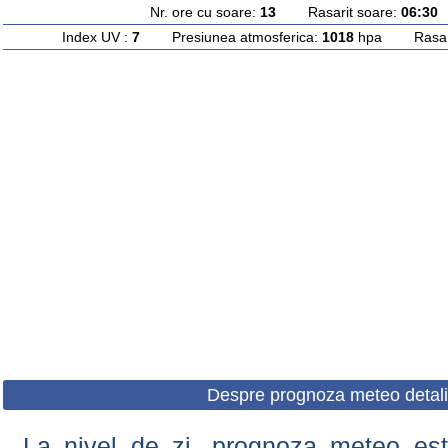
Nr. ore cu soare:
13
Rasarit soare:
06:30
A
Index UV :
7
Presiunea atmosferica:
1018
hpa Rasarit
Despre prognoza meteo detali
La nivel de zi, prognoza meteo este