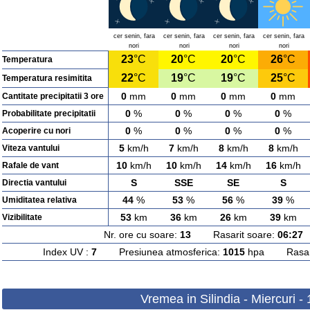
cer senin, fara
cer senin, fara
cer senin, fara
cer senin, fara
nori
nori
nori
nori
23
°C
20
°C
20
°C
26
°C
Temperatura
22
°C
19
°C
19
°C
25
°C
Temperatura resimitita
0
mm
0
mm
0
mm
0
mm
Cantitate precipitatii 3 ore
0
%
0
%
0
%
0
%
Probabilitate precipitatii
0
%
0
%
0
%
0
%
Acoperire cu nori
5
km/h
7
km/h
8
km/h
8
km/h
Viteza vantului
10
km/h
10
km/h
14
km/h
16
km/h
Rafale de vant
S
SSE
SE
S
Directia vantului
44
%
53
%
56
%
39
%
Umiditatea relativa
53
km
36
km
26
km
39
km
Vizibilitate
Nr. ore cu soare:
13
Rasarit soare:
06:27
A
Index UV :
7
Presiunea atmosferica:
1015
hpa Rasarit
Vremea in Silindia - Miercuri -