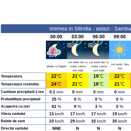
Vremea in Silindia - astazi - Samb
00:00
03:00
06:00
09:00
cer senin dar cu
cer senin dar cu
cer senin, fara
ploaie cu fulgere
ceata, cativa
ceata, cativa
nori
nori inalti
nori inalti
22
°C
21
°C
19
°C
22
°C
Temperatura
24
°C
21
°C
18
°C
21
°C
Temperatura resimitita
0.1
mm
0
mm
0
mm
0
mm
Cantitate precipitatii 3 ore
25
%
0
%
0
%
0
%
Probabilitate precipitatii
62
%
9
%
3
%
0
%
Acoperire cu nori
13
km/h
17
km/h
17
km/h
19
km/h
Viteza vantului
23
km/h
29
km/h
32
km/h
35
km/h
Rafale de vant
NNE
N
N
N
Directia vantului