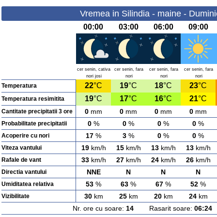
Vremea in Silindia - maine - Dumin
00:00
03:00
06:00
09:00
cer senin, cativa
cer senin, fara
cer senin, fara
cer senin, fara
nori josi
nori
nori
nori
22
°C
19
°C
18
°C
23
°C
Temperatura
19
°C
17
°C
16
°C
21
°C
Temperatura resimitita
0
mm
0
mm
0
mm
0
mm
Cantitate precipitatii 3 ore
0
%
0
%
0
%
0
%
Probabilitate precipitatii
17
%
3
%
0
%
0
%
Acoperire cu nori
19
km/h
15
km/h
13
km/h
13
km/h
Viteza vantului
33
km/h
27
km/h
24
km/h
26
km/h
Rafale de vant
NNE
N
N
N
Directia vantului
53
%
63
%
67
%
52
%
Umiditatea relativa
30
km
25
km
20
km
24
km
Vizibilitate
Nr. ore cu soare:
14
Rasarit soare:
06:24
A