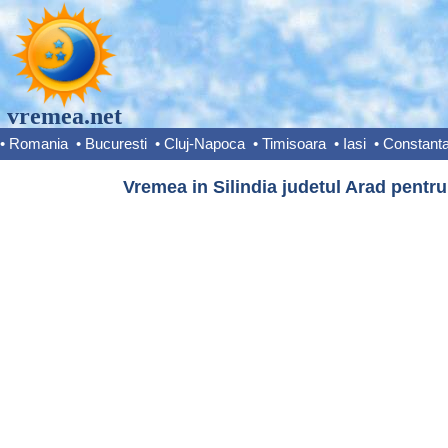
vremea.net
•
Romania
•
Bucuresti
•
Cluj-Napoca
•
Timisoara
•
Iasi
•
Constant
Vremea in Silindia judetul Arad pentru