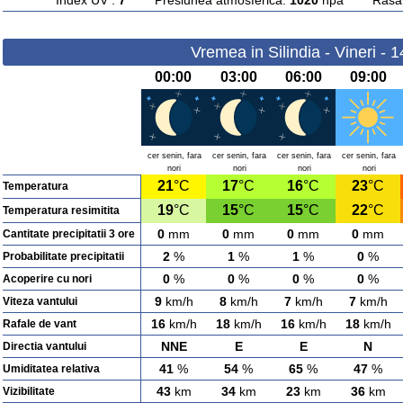
Index UV :
7
Presiunea atmosferica:
1020
hpa Rasarit
Vremea in Silindia - Vineri - 
00:00
03:00
06:00
09:00
cer senin, fara
cer senin, fara
cer senin, fara
cer senin, fara
nori
nori
nori
nori
21
°C
17
°C
16
°C
23
°C
Temperatura
19
°C
15
°C
15
°C
22
°C
Temperatura resimitita
0
mm
0
mm
0
mm
0
mm
Cantitate precipitatii 3 ore
2
%
1
%
1
%
0
%
Probabilitate precipitatii
0
%
0
%
0
%
0
%
Acoperire cu nori
9
km/h
8
km/h
7
km/h
7
km/h
Viteza vantului
16
km/h
18
km/h
16
km/h
18
km/h
Rafale de vant
NNE
E
E
N
Directia vantului
41
%
54
%
65
%
47
%
Umiditatea relativa
43
km
34
km
23
km
36
km
Vizibilitate