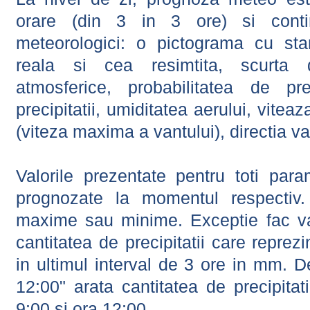
orare (din 3 in 3 ore) si contin
meteorologici: o pictograma cu sta
reala si cea resimtita, scurta d
atmosferice, probabilitatea de prec
precipitatii, umiditatea aerului, viteaz
(viteza maxima a vantului), directia va
Valorile prezentate pentru toti param
prognozate la momentul respectiv.
maxime sau minime. Exceptie fac val
cantitatea de precipitatii care reprez
in ultimul interval de 3 ore in mm.
12:00" arata cantitatea de precipitat
9:00 si ora 12:00.