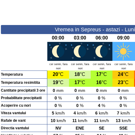
Vremea in Sepreus - astazi - Lun
00:00
03:00
06:00
09:00
cer senin, fara
cer senin, fara
cer senin, fara
cer senin, fara
nori
nori
nori
nori
20
°C
18
°C
17
°C
24
°C
Temperatura
19
°C
17
°C
16
°C
23
°C
Temperatura resimitita
0
mm
0
mm
0
mm
0
mm
Cantitate precipitatii 3 ore
0
%
0
%
0
%
0
%
Probabilitate precipitatii
0
%
0
%
4
%
0
%
Acoperire cu nori
5
km/h
4
km/h
6
km/h
7
km/h
Viteza vantului
10
km/h
11
km/h
11
km/h
13
km/h
Rafale de vant
NV
ENE
SE
SSE
Directia vantului