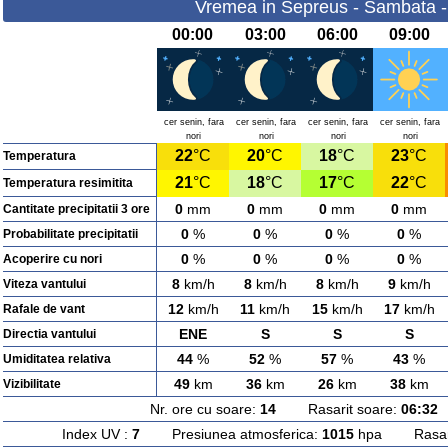
Vremea in Sepreus - Sambata -
00:00
03:00
06:00
09:00
cer senin, fara
cer senin, fara
cer senin, fara
cer senin, fara
nori
nori
nori
nori
22
°C
20
°C
18
°C
23
°C
Temperatura
21
°C
18
°C
17
°C
22
°C
Temperatura resimitita
0
mm
0
mm
0
mm
0
mm
Cantitate precipitatii 3 ore
0
%
0
%
0
%
0
%
Probabilitate precipitatii
0
%
0
%
0
%
0
%
Acoperire cu nori
8
km/h
8
km/h
8
km/h
9
km/h
Viteza vantului
12
km/h
11
km/h
15
km/h
17
km/h
Rafale de vant
ENE
S
S
S
Directia vantului
44
%
52
%
57
%
43
%
Umiditatea relativa
49
km
36
km
26
km
38
km
Vizibilitate
Nr. ore cu soare:
14
Rasarit soare:
06:32
A
Index UV :
7
Presiunea atmosferica:
1015
hpa Rasarit