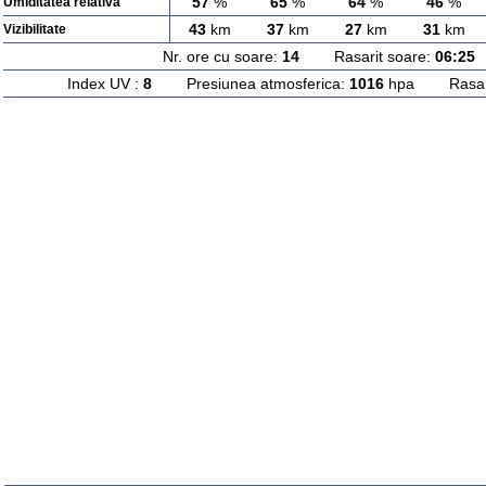
57
%
65
%
64
%
46
%
Umiditatea relativa
43
km
37
km
27
km
31
km
Vizibilitate
Nr. ore cu soare:
14
Rasarit soare:
06:25
A
Index UV :
8
Presiunea atmosferica:
1016
hpa Rasarit