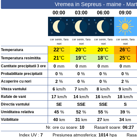
Vremea in Sepreus - maine - Mart
00:00
03:00
06:00
09:00
cer senin, fara
cer senin, fara
cer senin, fara
cer senin, fara
nori
nori
nori
nori
22
°C
20
°C
20
°C
26
°C
Temperatura
21
°C
19
°C
18
°C
25
°C
Temperatura resimitita
0
mm
0
mm
0
mm
0
mm
Cantitate precipitatii 3 ore
0
%
0
%
0
%
0
%
Probabilitate precipitatii
2
%
0
%
0
%
2
%
Acoperire cu nori
6
km/h
7
km/h
8
km/h
9
km/h
Viteza vantului
17
km/h
14
km/h
16
km/h
18
km/h
Rafale de vant
SE
SSE
SSE
S
Directia vantului
45
%
52
%
55
%
39
%
Umiditatea relativa
40
km
31
km
27
km
34
km
Vizibilitate
Nr. ore cu soare:
10
Rasarit soare:
06:27
A
Index UV :
7
Presiunea atmosferica:
1014
hpa Rasarit