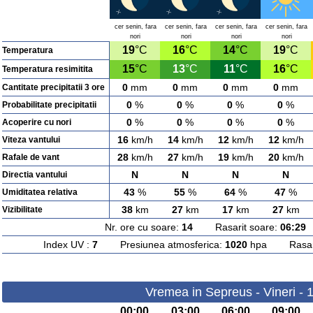
cer senin, fara
cer senin, fara
cer senin, fara
cer senin, fara
nori
nori
nori
nori
19
°C
16
°C
14
°C
19
°C
Temperatura
15
°C
13
°C
11
°C
16
°C
Temperatura resimitita
0
mm
0
mm
0
mm
0
mm
Cantitate precipitatii 3 ore
0
%
0
%
0
%
0
%
Probabilitate precipitatii
0
%
0
%
0
%
0
%
Acoperire cu nori
16
km/h
14
km/h
12
km/h
12
km/h
Viteza vantului
28
km/h
27
km/h
19
km/h
20
km/h
Rafale de vant
N
N
N
N
Directia vantului
43
%
55
%
64
%
47
%
Umiditatea relativa
38
km
27
km
17
km
27
km
Vizibilitate
Nr. ore cu soare:
14
Rasarit soare:
06:29
A
Index UV :
7
Presiunea atmosferica:
1020
hpa Rasarit
Vremea in Sepreus - Vineri - 
00:00
03:00
06:00
09:00