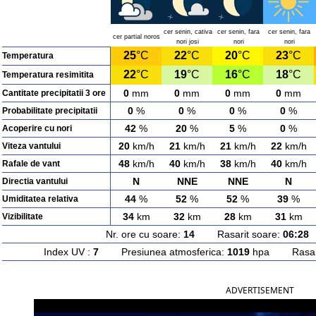
cer senin, cativa
cer senin, fara
cer senin, fara
cer partial noros
nori josi
nori
nori
25
°C
22
°C
20
°C
23
°C
Temperatura
22
°C
19
°C
16
°C
18
°C
Temperatura resimitita
0
mm
0
mm
0
mm
0
mm
Cantitate precipitatii 3 ore
0
%
0
%
0
%
0
%
Probabilitate precipitatii
42
%
20
%
5
%
0
%
Acoperire cu nori
20
km/h
21
km/h
21
km/h
22
km/h
Viteza vantului
48
km/h
40
km/h
38
km/h
40
km/h
Rafale de vant
N
NNE
NNE
N
Directia vantului
44
%
52
%
52
%
39
%
Umiditatea relativa
34
km
32
km
28
km
31
km
Vizibilitate
Nr. ore cu soare:
14
Rasarit soare:
06:28
A
Index UV :
7
Presiunea atmosferica:
1019
hpa Rasarit
ADVERTISEMENT