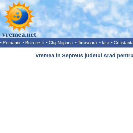
vremea.net
•
Romania
•
Bucuresti
•
Cluj-Napoca
•
Timisoara
•
Iasi
•
Constant
Vremea in Sepreus judetul Arad pentru