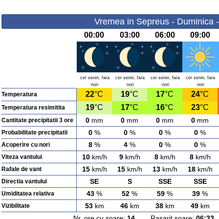
Vremea in Sepreus - Duminica 
00:00
03:00
06:00
09:00
cer senin, fara
cer senin, fara
cer senin, fara
cer senin, fara
nori
nori
nori
nori
22
°C
19
°C
17
°C
24
°C
Temperatura
19
°C
17
°C
16
°C
23
°C
Temperatura resimitita
0
mm
0
mm
0
mm
0
mm
Cantitate precipitatii 3 ore
0
%
0
%
0
%
0
%
Probabilitate precipitatii
8
%
4
%
0
%
0
%
Acoperire cu nori
10
km/h
9
km/h
8
km/h
8
km/h
Viteza vantului
15
km/h
15
km/h
13
km/h
18
km/h
Rafale de vant
SE
S
SSE
SSE
Directia vantului
43
%
52
%
59
%
39
%
Umiditatea relativa
53
km
46
km
38
km
49
km
Vizibilitate
Nr. ore cu soare:
14
Rasarit soare:
06:33
A