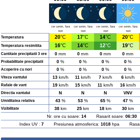
cer senin, fara
cer senin, fara
cer senin, fara
cer senin, fara
nori
nori
nori
nori
20
°C
17
°C
14
°C
20
°C
Temperatura
16
°C
14
°C
12
°C
19
°C
Temperatura resimitita
0
mm
0
mm
0
mm
0
mm
Cantitate precipitatii 3 ore
0
%
0
%
0
%
0
%
Probabilitate precipitatii
0
%
0
%
0
%
0
%
Acoperire cu nori
13
km/h
11
km/h
7
km/h
6
km/h
Viteza vantului
19
km/h
15
km/h
11
km/h
16
km/h
Rafale de vant
N
N
N
VNV
Directia vantului
43
%
53
%
65
%
47
%
Umiditatea relativa
38
km
25
km
18
km
30
km
Vizibilitate
Nr. ore cu soare:
14
Rasarit soare:
06:30
A
Index UV :
7
Presiunea atmosferica:
1018
hpa Rasarit