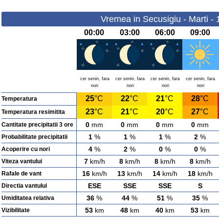
Vremea in Secusigiu - Marti -
00:00
03:00
06:00
09:00
cer senin, fara
cer senin, fara
cer senin, fara
cer senin, fara
nori
nori
nori
nori
25
°C
22
°C
21
°C
28
°C
Temperatura
23
°C
21
°C
20
°C
27
°C
Temperatura resimitita
0
mm
0
mm
0
mm
0
mm
Cantitate precipitatii 3 ore
1
%
1
%
1
%
2
%
Probabilitate precipitatii
4
%
2
%
0
%
0
%
Acoperire cu nori
7
km/h
8
km/h
8
km/h
8
km/h
Viteza vantului
16
km/h
13
km/h
14
km/h
18
km/h
Rafale de vant
ESE
SSE
SSE
S
Directia vantului
36
%
44
%
51
%
35
%
Umiditatea relativa
53
km
48
km
40
km
53
km
Vizibilitate