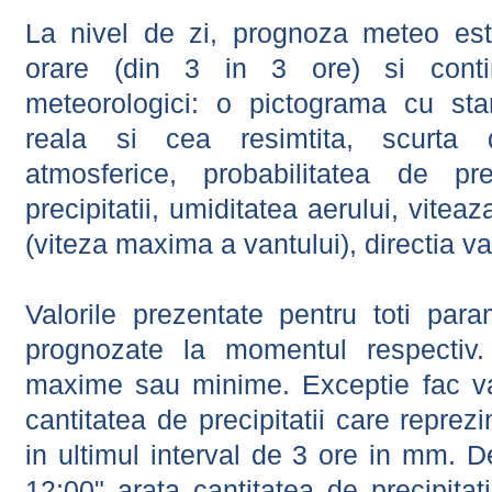
La nivel de zi, prognoza meteo este
orare (din 3 in 3 ore) si contin
meteorologici: o pictograma cu sta
reala si cea resimtita, scurta d
atmosferice, probabilitatea de prec
precipitatii, umiditatea aerului, viteaz
(viteza maxima a vantului), directia va
Valorile prezentate pentru toti param
prognozate la momentul respectiv.
maxime sau minime. Exceptie fac val
cantitatea de precipitatii care reprez
in ultimul interval de 3 ore in mm.
12:00" arata cantitatea de precipitat