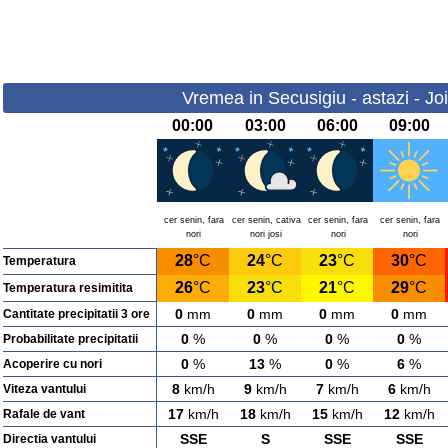
Vremea in Secusigiu - astazi - Jo
00:00
03:00
06:00
09:00
cer senin, fara
cer senin, cativa
cer senin, fara
cer senin, fara
nori
nori josi
nori
nori
28
°C
24
°C
23
°C
30
°C
Temperatura
26
°C
23
°C
21
°C
29
°C
Temperatura resimitita
0
mm
0
mm
0
mm
0
mm
Cantitate precipitatii 3 ore
0
%
0
%
0
%
0
%
Probabilitate precipitatii
0
%
13
%
0
%
6
%
Acoperire cu nori
8
km/h
9
km/h
7
km/h
6
km/h
Viteza vantului
17
km/h
18
km/h
15
km/h
12
km/h
Rafale de vant
SSE
S
SSE
SSE
Directia vantului