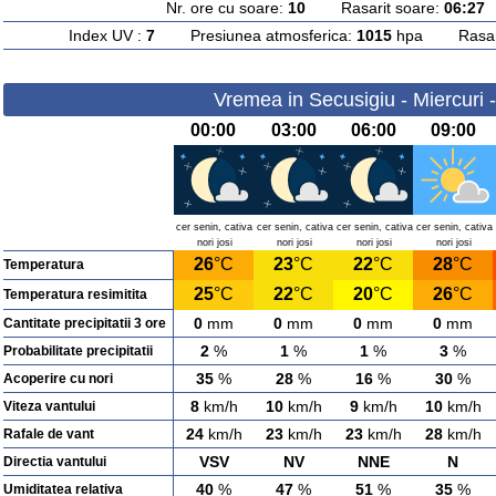
Nr. ore cu soare:
10
Rasarit soare:
06:27
A
Index UV :
7
Presiunea atmosferica:
1015
hpa Rasarit
Vremea in Secusigiu - Miercuri 
00:00
03:00
06:00
09:00
cer senin, cativa
cer senin, cativa
cer senin, cativa
cer senin, cativa
nori josi
nori josi
nori josi
nori josi
26
°C
23
°C
22
°C
28
°C
Temperatura
25
°C
22
°C
20
°C
26
°C
Temperatura resimitita
0
mm
0
mm
0
mm
0
mm
Cantitate precipitatii 3 ore
2
%
1
%
1
%
3
%
Probabilitate precipitatii
35
%
28
%
16
%
30
%
Acoperire cu nori
8
km/h
10
km/h
9
km/h
10
km/h
Viteza vantului
24
km/h
23
km/h
23
km/h
28
km/h
Rafale de vant
VSV
NV
NNE
N
Directia vantului
40
%
47
%
51
%
35
%
Umiditatea relativa