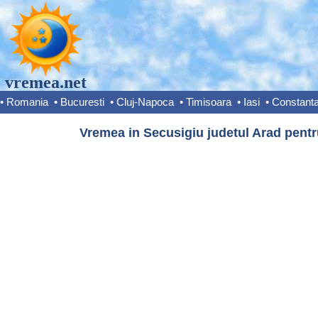
vremea.net
•
Romania
•
Bucuresti
•
Cluj-Napoca
•
Timisoara
•
Iasi
•
Constant
Vremea in Secusigiu judetul Arad pentr