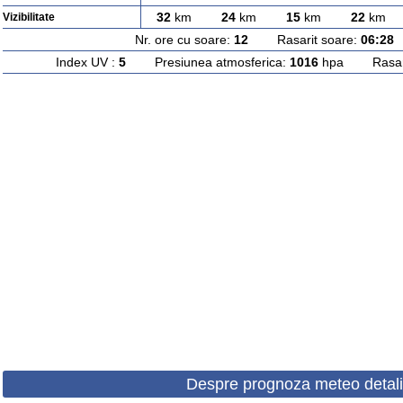
32
km
24
km
15
km
22
km
Vizibilitate
Nr. ore cu soare:
12
Rasarit soare:
06:28
A
Index UV :
5
Presiunea atmosferica:
1016
hpa Rasarit
Despre prognoza meteo detali