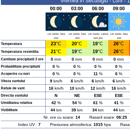
Vremea in Secusigiu - Luni - 
00:00
03:00
06:00
09:00
cer senin, fara
cer senin, fara
cer senin, cativa
cer senin, fara
nori
nori
nori josi
nori
23
°C
20
°C
19
°C
26
°C
Temperatura
21
°C
19
°C
19
°C
26
°C
Temperatura resimitita
0
mm
0
mm
0
mm
0
mm
Cantitate precipitatii 3 ore
0
%
0
%
0
%
0
%
Probabilitate precipitatii
0
%
0
%
11
%
6
%
Acoperire cu nori
9
km/h
6
km/h
6
km/h
6
km/h
Viteza vantului
16
km/h
10
km/h
12
km/h
16
km/h
Rafale de vant
N
NE
ESE
ESE
Directia vantului
42
%
54
%
61
%
41
%
Umiditatea relativa
44
km
39
km
34
km
44
km
Vizibilitate
Nr. ore cu soare:
14
Rasarit soare:
06:25
A
Index UV :
7
Presiunea atmosferica:
1015
hpa Rasarit