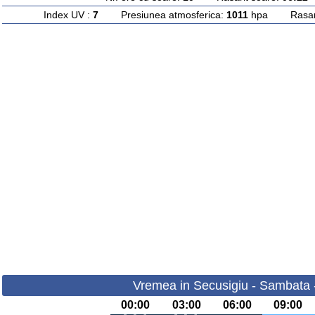
Index UV :
7
Presiunea atmosferica:
1011
hpa Rasarit
Vremea in Secusigiu - Sambata 
00:00
03:00
06:00
09:00