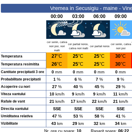
Vremea in Secusigiu - maine - Vine
00:00
03:00
06:00
09:00
cer senin, cativa
cer partial noros,
cer senin, cativa
nori josi, nori
cer partial noros
cativa nori inalti
nori josi
inalti
27
°C
25
°C
25
°C
30
°C
Temperatura
26
°C
25
°C
25
°C
30
°C
Temperatura resimitita
0
mm
0
mm
0
mm
0
mm
Cantitate precipitatii 3 ore
1
%
6
%
7
%
9
%
Probabilitate precipitatii
27
%
40
%
45
%
29
%
Acoperire cu nori
10
km/h
9
km/h
9
km/h
11
km/h
Viteza vantului
21
km/h
17
km/h
22
km/h
21
km/h
Rafale de vant
SSE
SSE
SSE
SSE
Directia vantului
47
%
53
%
58
%
41
%
Umiditatea relativa
43
km
29
km
32
km
34
km
Vizibilitate
Nr. ore cu soare:
10
Rasarit soare:
06:22
A