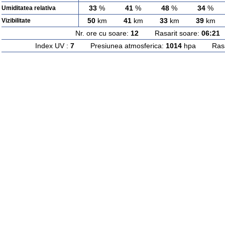
33
%
41
%
48
%
34
%
Umiditatea relativa
50
km
41
km
33
km
39
km
Vizibilitate
Nr. ore cu soare:
12
Rasarit soare:
06:21
A
Index UV :
7
Presiunea atmosferica:
1014
hpa Rasari