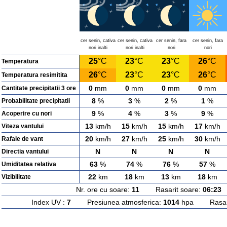
cer senin, cativa
cer senin, cativa
cer senin, fara
cer senin, fara
nori inalti
nori inalti
nori
nori
25
°C
23
°C
23
°C
26
°C
Temperatura
26
°C
23
°C
23
°C
26
°C
Temperatura resimitita
0
mm
0
mm
0
mm
0
mm
Cantitate precipitatii 3 ore
8
%
3
%
2
%
1
%
Probabilitate precipitatii
9
%
4
%
3
%
9
%
Acoperire cu nori
13
km/h
15
km/h
15
km/h
17
km/h
Viteza vantului
20
km/h
27
km/h
25
km/h
30
km/h
Rafale de vant
N
N
N
N
Directia vantului
63
%
74
%
76
%
57
%
Umiditatea relativa
22
km
18
km
13
km
18
km
Vizibilitate
Nr. ore cu soare:
11
Rasarit soare:
06:23
A
Index UV :
7
Presiunea atmosferica:
1014
hpa Rasarit