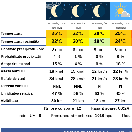
cer senin, cativa
cer senin, fara
cer senin, fara
cer senin, cativa
nori inalti
nori
nori
nori josi
25
°C
22
°C
20
°C
25
°C
Temperatura
22
°C
20
°C
19
°C
24
°C
Temperatura resimitita
0
mm
0
mm
0
mm
0
mm
Cantitate precipitatii 3 ore
4
%
1
%
0
%
0
%
Probabilitate precipitatii
15
%
4
%
0
%
18
%
Acoperire cu nori
18
km/h
15
km/h
12
km/h
12
km/h
Viteza vantului
34
km/h
28
km/h
21
km/h
23
km/h
Rafale de vant
NNE
NNE
N
N
Directia vantului
47
%
56
%
63
%
45
%
Umiditatea relativa
30
km
21
km
18
km
27
km
Vizibilitate
Nr. ore cu soare:
12
Rasarit soare:
06:24
A
Index UV :
8
Presiunea atmosferica:
1016
hpa Rasarit