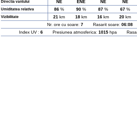
NE
ENE
NE
NE
Directia vantului
86
%
90
%
87
%
67
%
Umiditatea relativa
21
km
18
km
16
km
20
km
Vizibilitate
Nr. ore cu soare:
7
Rasarit soare:
06:08
A
Index UV :
6
Presiunea atmosferica:
1015
hpa Rasarit