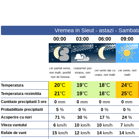
Vremea in Sieut - astazi - Sambat
00:00
03:00
06:00
09:00
cer partial noros,
ceata/nori josi
cer senin dar cu
cer senin, nori
nori inalti, posibil
stratus, nori
ceata, nori inalti
inalti
nori de furtuna
inalti
20
°C
19
°C
18
°C
24
°C
Temperatura
21
°C
19
°C
18
°C
25
°C
Temperatura resimitita
0
mm
0
mm
0
mm
0
mm
Cantitate precipitatii 3 ore
5
%
0
%
0
%
0
%
Probabilitate precipitatii
71
%
30
%
17
%
24
%
Acoperire cu nori
6
km/h
10
km/h
10
km/h
7
km/h
Viteza vantului
15
km/h
12
km/h
14
km/h
14
km/h
Rafale de vant