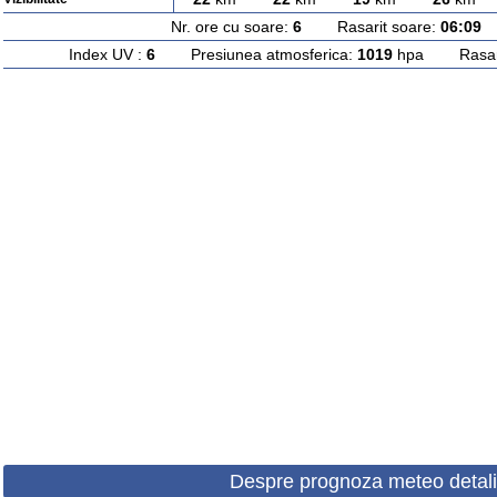
Nr. ore cu soare:
6
Rasarit soare:
06:09
A
Index UV :
6
Presiunea atmosferica:
1019
hpa Rasarit
Despre prognoza meteo detali