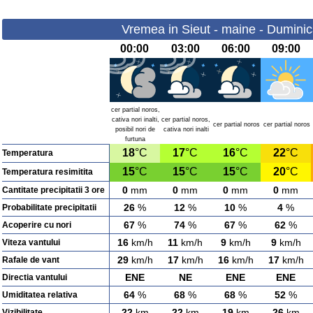
Vremea in Sieut - maine - Duminic
00:00
03:00
06:00
09:00
cer partial noros,
cativa nori inalti,
cer partial noros,
cer partial noros
cer partial noros
posibil nori de
cativa nori inalti
furtuna
18
°C
17
°C
16
°C
22
°C
Temperatura
15
°C
15
°C
15
°C
20
°C
Temperatura resimitita
0
mm
0
mm
0
mm
0
mm
Cantitate precipitatii 3 ore
26
%
12
%
10
%
4
%
Probabilitate precipitatii
67
%
74
%
67
%
62
%
Acoperire cu nori
16
km/h
11
km/h
9
km/h
9
km/h
Viteza vantului
29
km/h
17
km/h
16
km/h
17
km/h
Rafale de vant
ENE
NE
ENE
ENE
Directia vantului
64
%
68
%
68
%
52
%
Umiditatea relativa
22
km
22
km
19
km
26
km
Vizibilitate