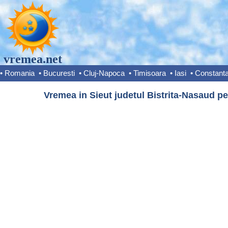
vremea.net
•
Romania
•
Bucuresti
•
Cluj-Napoca
•
Timisoara
•
Iasi
•
Constant
Vremea in Sieut judetul Bistrita-Nasaud pe