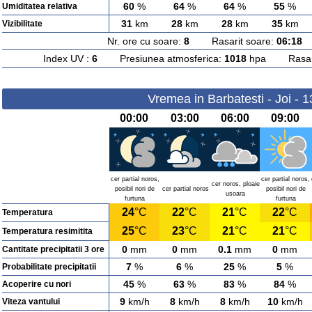
60
%
64
%
64
%
55
%
Umiditatea relativa
31
km
28
km
28
km
35
km
Vizibilitate
Nr. ore cu soare:
8
Rasarit soare:
06:18
A
Index UV :
6
Presiunea atmosferica:
1018
hpa Rasarit
Vremea in Barbatesti - Joi - 
00:00
03:00
06:00
09:00
cer partial noros,
cer partial noros,
cer noros, ploaie
posibil nori de
cer partial noros
posibil nori de
usoara
furtuna
furtuna
24
°C
22
°C
21
°C
22
°C
Temperatura
25
°C
23
°C
21
°C
21
°C
Temperatura resimitita
0
mm
0
mm
0.1
mm
0
mm
Cantitate precipitatii 3 ore
7
%
6
%
25
%
5
%
Probabilitate precipitatii
45
%
63
%
83
%
84
%
Acoperire cu nori
9
km/h
8
km/h
8
km/h
10
km/h
Viteza vantului