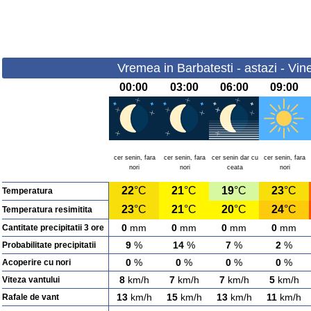
Vremea in Barbatesti - astazi - Vin
00:00
03:00
06:00
09:00
cer senin, fara
cer senin, fara
cer senin dar cu
cer senin, fara
nori
nori
ceata
nori
22
°C
21
°C
19
°C
23
°C
Temperatura
23
°C
21
°C
20
°C
24
°C
Temperatura resimitita
0
mm
0
mm
0
mm
0
mm
Cantitate precipitatii 3 ore
9
%
14
%
7
%
2
%
Probabilitate precipitatii
0
%
0
%
0
%
0
%
Acoperire cu nori
8
km/h
7
km/h
7
km/h
5
km/h
Viteza vantului
13
km/h
15
km/h
13
km/h
11
km/h
Rafale de vant