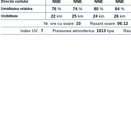
NNE
NNE
NNE
NNE
Directia vantului
76
%
74
%
80
%
64
%
Umiditatea relativa
22
km
25
km
24
km
26
km
Vizibilitate
Nr. ore cu soare:
10
Rasarit soare:
06:12
A
Index UV :
7
Presiunea atmosferica:
1013
hpa Rasari