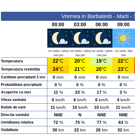
Vremea in Barbatesti - Marti -
00:00
03:00
06:00
09:00
cer senin, cativa
cer senin, cativa
cer senin, cativa
cer senin, fara
nori josi
nori josi
nori josi
nori
22
°C
20
°C
19
°C
22
°C
Temperatura
24
°C
21
°C
20
°C
23
°C
Temperatura resimitita
0
mm
0
mm
0
mm
0
mm
Cantitate precipitatii 3 ore
0
%
0
%
0
%
0
%
Probabilitate precipitatii
11
%
23
%
17
%
3
%
Acoperire cu nori
6
km/h
6
km/h
6
km/h
4
km/h
Viteza vantului
11
km/h
10
km/h
10
km/h
11
km/h
Rafale de vant
NNE
N
NNE
NNE
Directia vantului
72
%
75
%
77
%
63
%
Umiditatea relativa
30
km
22
km
26
km
32
km
Vizibilitate