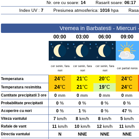
Nr. ore cu soare:
14
Rasarit soare:
06:17
A
Index UV :
7
Presiunea atmosferica:
1016
hpa Rasarit
Vremea in Barbatesti - Miercuri
00:00
03:00
06:00
09:00
cer senin, fara
cer senin, fara
cer senin, fara
cer partial noros
nori
nori
nori
24
°C
21
°C
20
°C
24
°C
Temperatura
24
°C
21
°C
19
°C
24
°C
Temperatura resimitita
0
mm
0
mm
0
mm
0
mm
Cantitate precipitatii 3 ore
0
%
0
%
0
%
0
%
Probabilitate precipitatii
0
%
1
%
0
%
47
%
Acoperire cu nori
7
km/h
8
km/h
8
km/h
5
km/h
Viteza vantului
11
km/h
10
km/h
12
km/h
11
km/h
Rafale de vant
N
NNE
NNE
NNE
Directia vantului