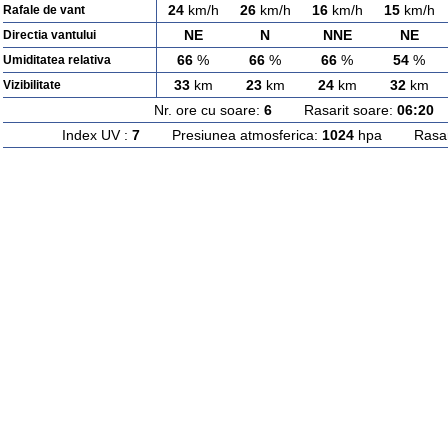
24
km/h
26
km/h
16
km/h
15
km/h
Rafale de vant
NE
N
NNE
NE
Directia vantului
66
%
66
%
66
%
54
%
Umiditatea relativa
33
km
23
km
24
km
32
km
Vizibilitate
Nr. ore cu soare:
6
Rasarit soare:
06:20
A
Index UV :
7
Presiunea atmosferica:
1024
hpa Rasarit