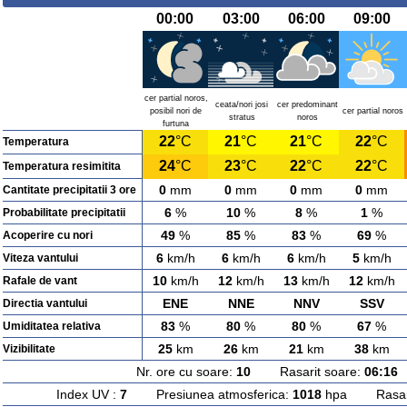
00:00
03:00
06:00
09:00
cer partial noros,
ceata/nori josi
cer predominant
posibil nori de
cer partial noros
stratus
noros
furtuna
22
°C
21
°C
21
°C
22
°C
Temperatura
24
°C
23
°C
22
°C
22
°C
Temperatura resimitita
0
mm
0
mm
0
mm
0
mm
Cantitate precipitatii 3 ore
6
%
10
%
8
%
1
%
Probabilitate precipitatii
49
%
85
%
83
%
69
%
Acoperire cu nori
6
km/h
6
km/h
6
km/h
5
km/h
Viteza vantului
10
km/h
12
km/h
13
km/h
12
km/h
Rafale de vant
ENE
NNE
NNV
SSV
Directia vantului
83
%
80
%
80
%
67
%
Umiditatea relativa
25
km
26
km
21
km
38
km
Vizibilitate
Nr. ore cu soare:
10
Rasarit soare:
06:16
A
Index UV :
7
Presiunea atmosferica:
1018
hpa Rasarit