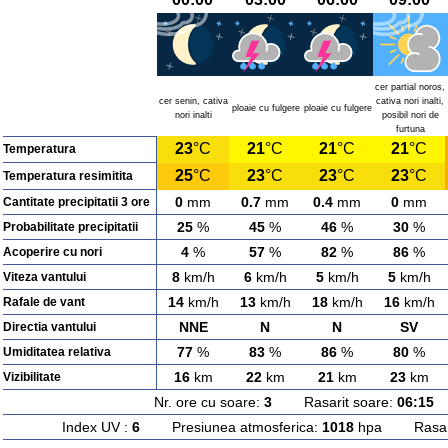
cer partial noros,
cer senin, cativa
cativa nori inalti,
ploaie cu fulgere
ploaie cu fulgere
nori inalti
posibil nori de
furtuna
23
°C
21
°C
21
°C
21
°C
Temperatura
25
°C
23
°C
23
°C
23
°C
Temperatura resimitita
0
mm
0.7
mm
0.4
mm
0
mm
Cantitate precipitatii 3 ore
25
%
45
%
46
%
30
%
Probabilitate precipitatii
4
%
57
%
82
%
86
%
Acoperire cu nori
8
km/h
6
km/h
5
km/h
5
km/h
Viteza vantului
14
km/h
13
km/h
18
km/h
16
km/h
Rafale de vant
NNE
N
N
SV
Directia vantului
77
%
83
%
86
%
80
%
Umiditatea relativa
16
km
22
km
21
km
23
km
Vizibilitate
Nr. ore cu soare:
3
Rasarit soare:
06:15
A
Index UV :
6
Presiunea atmosferica:
1018
hpa Rasarit