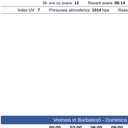
Nr. ore cu soare:
12
Rasarit soare:
06:14
A
Index UV :
7
Presiunea atmosferica:
1014
hpa Rasarit
Vremea in Barbatesti - Duminica
00:00
03:00
06:00
09:00