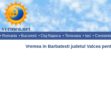
vremea.net
•
Romania
•
Bucuresti
•
Cluj-Napoca
•
Timisoara
•
Iasi
•
Constant
Vremea in Barbatesti judetul Valcea pent