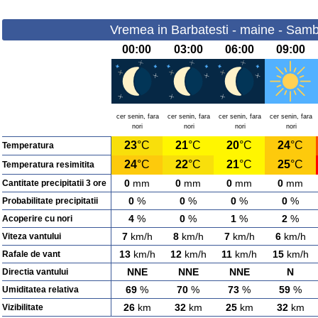
Vremea in Barbatesti - maine - Samb
00:00
03:00
06:00
09:00
cer senin, fara
cer senin, fara
cer senin, fara
cer senin, fara
nori
nori
nori
nori
23
°C
21
°C
20
°C
24
°C
Temperatura
24
°C
22
°C
21
°C
25
°C
Temperatura resimitita
0
mm
0
mm
0
mm
0
mm
Cantitate precipitatii 3 ore
0
%
0
%
0
%
0
%
Probabilitate precipitatii
4
%
0
%
1
%
2
%
Acoperire cu nori
7
km/h
8
km/h
7
km/h
6
km/h
Viteza vantului
13
km/h
12
km/h
11
km/h
15
km/h
Rafale de vant
NNE
NNE
NNE
N
Directia vantului
69
%
70
%
73
%
59
%
Umiditatea relativa
26
km
32
km
25
km
32
km
Vizibilitate